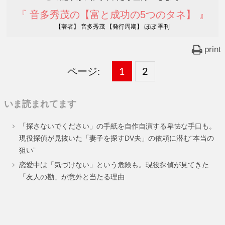
『 音多秀茂の【富と成功の5つのタネ】 』
【著者】 音多秀茂 【発行周期】 ほぼ 季刊
print
ページ:
固
1
固
2
,
定
定
いま読まれてます
ペ
ペ
「探さないでください」の手紙を自作自演する卑怯な手口も。
ー
ー
現役探偵が見抜いた「妻子を探すDV夫」の依頼に潜む“本当の
狙い”
ジ
ジ
恋愛中は「気づけない」という危険も。現役探偵が見てきた
「友人の勘」が意外と当たる理由