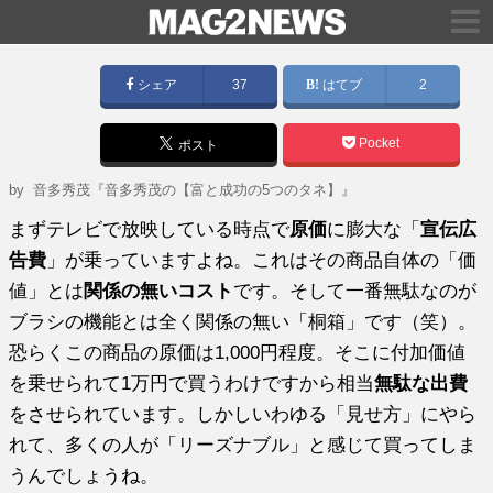
シェア
37
はてブ
2
Pocket
ポスト
by
音多秀茂『音多秀茂の【富と成功の5つのタネ】』
まずテレビで放映している時点で
原価
に膨大な「
宣伝広
告費
」が乗っていますよね。これはその商品自体の「価
値」とは
関係の無いコスト
です。そして一番無駄なのが
ブラシの機能とは全く関係の無い「桐箱」です（笑）。
恐らくこの商品の原価は1,000円程度。そこに付加価値
を乗せられて1万円で買うわけですから相当
無駄な出費
をさせられています。しかしいわゆる「見せ方」にやら
れて、多くの人が「リーズナブル」と感じて買ってしま
うんでしょうね。