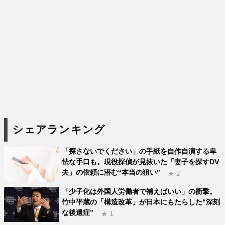
シェアランキング
「探さないでください」の手紙を自作自演する卑
怯な手口も。現役探偵が見抜いた「妻子を探すDV
夫」の依頼に潜む“本当の狙い”
★ 2
「少子化は外国人労働者で補えばいい」の衝撃。
竹中平蔵の「構造改革」が日本にもたらした“深刻
な後遺症”
★ 1