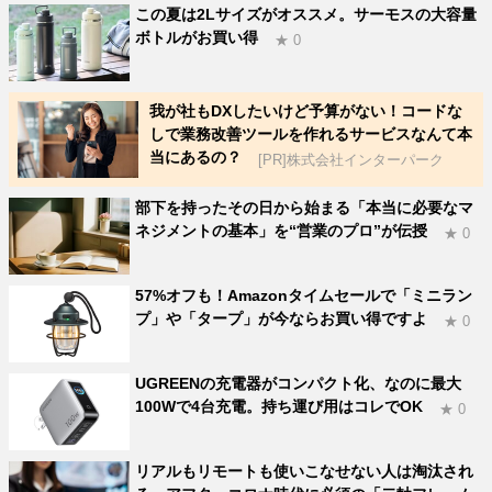
この夏は2Lサイズがオススメ。サーモスの大容量
ボトルがお買い得
★ 0
我が社もDXしたいけど予算がない！コードな
しで業務改善ツールを作れるサービスなんて本
当にあるの？
[PR]株式会社インターパーク
部下を持ったその日から始まる「本当に必要なマ
ネジメントの基本」を“営業のプロ”が伝授
★ 0
57%オフも！Amazonタイムセールで「ミニラン
プ」や「タープ」が今ならお買い得ですよ
★ 0
UGREENの充電器がコンパクト化、なのに最大
100Wで4台充電。持ち運び用はコレでOK
★ 0
リアルもリモートも使いこなせない人は淘汰され