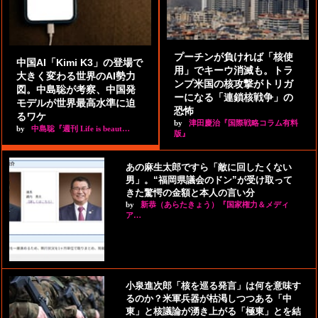
プーチンが負ければ「核使
中国AI「Kimi K3」の登場で
用」でキーウ消滅も。トラ
大きく変わる世界のAI勢力
ンプ米国の核攻撃がトリガ
図。中島聡が考察、中国発
ーになる「連鎖核戦争」の
モデルが世界最高水準に迫
恐怖
るワケ
by
津田慶治『国際戦略コラム有料
by
中島聡『週刊 Life is beaut…
版』
あの麻生太郎ですら「敵に回したくない
男」。“福岡県議会のドン”が受け取って
きた驚愕の金額と本人の言い分
by
新恭（あらたきょう）『国家権力＆メディ
ア…
小泉進次郎「核を巡る発言」は何を意味す
るのか？米軍兵器が枯渇しつつある「中
東」と核議論が湧き上がる「極東」とを結