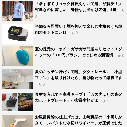
「暑すぎてリュック背負えない問題」が解決！大
容量なのに涼しい「身軽なお出かけ装備」3選
★
0
半額なら即買い！煙を抑えて楽しむ本格おうち焼
肉カセットコンロ
★ 0
夏の足元のニオイ・ガサガサ問題をリセット！ダ
イソーの「330円ブラシ」ではじめる新習慣
★ 0
夏のキッチン汗だく問題。ダクトレールに「小型
ファン」を取り付けたら、揚げ物だって楽勝です
★ 0
食材を入れても高温キープ！「ガス火ばりの高火
力ホットプレート」が実質半額だよ
★ 0
お風呂掃除の仕上げには、山崎実業の「小回りが
きくコンパクトな水切りワイパー」が正解でした