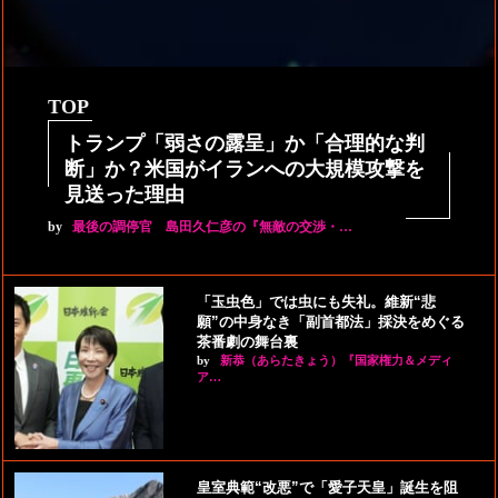
TOP
トランプ「弱さの露呈」か「合理的な判
断」か？米国がイランへの大規模攻撃を
見送った理由
by
最後の調停官 島田久仁彦の『無敵の交渉・…
「玉虫色」では虫にも失礼。維新“悲
願”の中身なき「副首都法」採決をめぐる
茶番劇の舞台裏
by
新恭（あらたきょう）『国家権力＆メディ
ア…
皇室典範“改悪”で「愛子天皇」誕生を阻