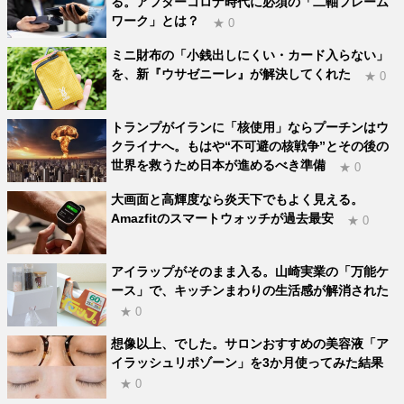
る。アフターコロナ時代に必須の「二軸フレーム
ワーク」とは？
★ 0
ミニ財布の「小銭出しにくい・カード入らない」
を、新『ウサゼニーレ』が解決してくれた
★ 0
トランプがイランに「核使用」ならプーチンはウ
クライナへ。もはや“不可避の核戦争”とその後の
世界を救うため日本が進めるべき準備
★ 0
大画面と高輝度なら炎天下でもよく見える。
Amazfitのスマートウォッチが過去最安
★ 0
アイラップがそのまま入る。山崎実業の「万能ケ
ース」で、キッチンまわりの生活感が解消された
★ 0
想像以上、でした。サロンおすすめの美容液「ア
イラッシュリポゾーン」を3か月使ってみた結果
★ 0