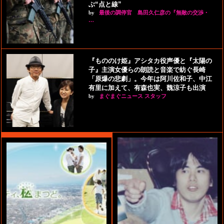
ぶ“点と線”
by
最後の調停官 島田久仁彦の『無敵の交渉・
…
『もののけ姫』アシタカ役声優と『太陽の
子』主演女優らの朗読と音楽で紡ぐ長崎
「原爆の悲劇」。今年は阿川佐和子、中江
有里に加えて、有森也実、魏涼子も出演
by
まぐまぐニュース スタッフ