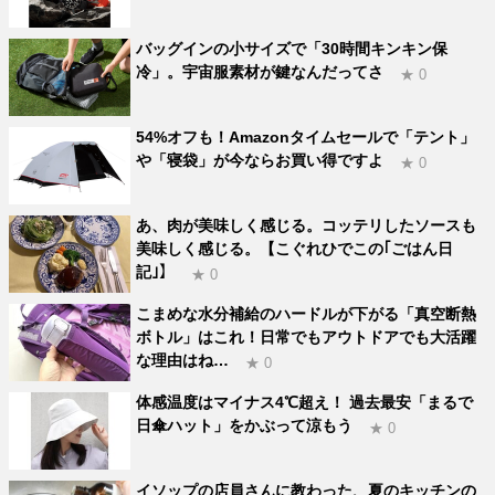
バッグインの小サイズで「30時間キンキン保
冷」。宇宙服素材が鍵なんだってさ
★ 0
54%オフも！Amazonタイムセールで「テント」
や「寝袋」が今ならお買い得ですよ
★ 0
あ、肉が美味しく感じる。コッテリしたソースも
美味しく感じる。【こぐれひでこの｢ごはん日
記｣】
★ 0
こまめな水分補給のハードルが下がる「真空断熱
ボトル」はこれ！日常でもアウトドアでも大活躍
な理由はね…
★ 0
体感温度はマイナス4℃超え！ 過去最安「まるで
日傘ハット」をかぶって涼もう
★ 0
イソップの店員さんに教わった、夏のキッチンの