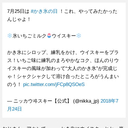
7月25日は
#かき氷の日
！これ、やってみたかった
んじゃよ！
氷いちごミルク
ウイスキー
かき氷にシロップ、練乳をかけ、ウイスキーをプラ
ス！いちご味に練乳のまろやかなコク、ほんのりウ
イスキーの風味が加わって“大人のかき氷”が完成じ
ゃ！シャクシャクして溶け合ったところがうんまい
のう！
pic.twitter.com/jFCp8QSOeS
— ニッカウヰスキー【公式】 (@nikka_jp)
2018年7
月24日