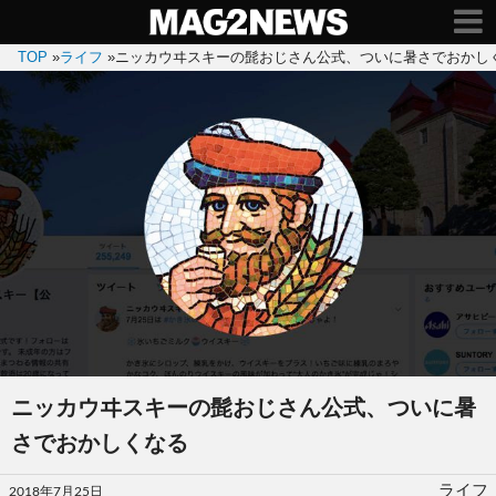
TOP
»
ライフ
»
ニッカウヰスキーの髭おじさん公式、ついに暑さでおかし
ニッカウヰスキーの髭おじさん公式、ついに暑
さでおかしくなる
投
ライフ
2018年7月25日