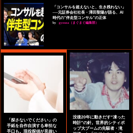
「コンサルを超えないと、生き残れない」
──元証券会社社長・澤田聖陽が語る、AI
時代の"伴走型コンサル"の正体
by
gyouza（まぐまぐ編集部）
没後20年に動きだす“凍った
「探さないでください」の
時計”の針。世界的シティポ
手紙を自作自演する卑怯な
ップ大ブームの先駆者・滝
手口も。現役探偵が見抜い