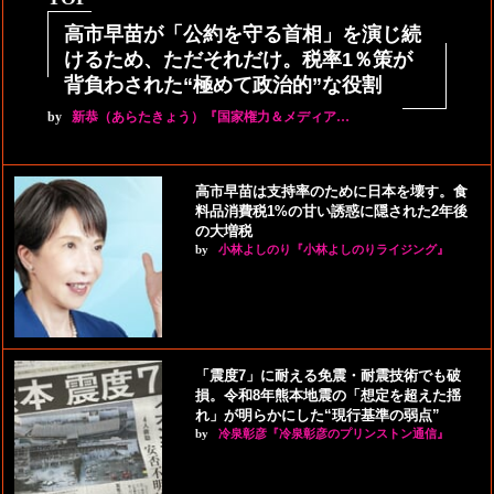
高市早苗が「公約を守る首相」を演じ続
けるため、ただそれだけ。税率1％策が
背負わされた“極めて政治的”な役割
by
新恭（あらたきょう）『国家権力＆メディア…
高市早苗は支持率のために日本を壊す。食
料品消費税1%の甘い誘惑に隠された2年後
の大増税
by
小林よしのり『小林よしのりライジング』
「震度7」に耐える免震・耐震技術でも破
損。令和8年熊本地震の「想定を超えた揺
れ」が明らかにした“現行基準の弱点”
by
冷泉彰彦『冷泉彰彦のプリンストン通信』