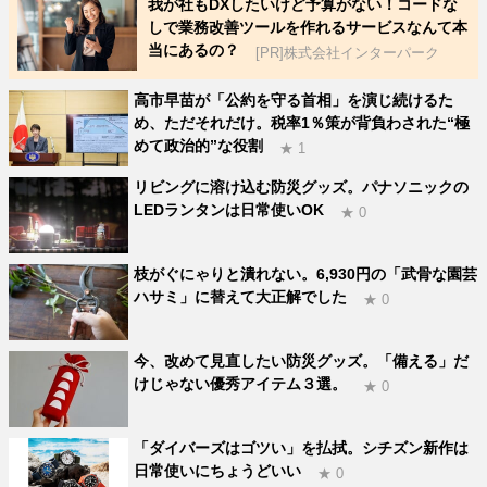
我が社もDXしたいけど予算がない！コードな
しで業務改善ツールを作れるサービスなんて本
当にあるの？
[PR]株式会社インターパーク
高市早苗が「公約を守る首相」を演じ続けるた
め、ただそれだけ。税率1％策が背負わされた“極
めて政治的”な役割
★ 1
リビングに溶け込む防災グッズ。パナソニックの
LEDランタンは日常使いOK
★ 0
枝がぐにゃりと潰れない。6,930円の「武骨な園芸
ハサミ」に替えて大正解でした
★ 0
今、改めて見直したい防災グッズ。「備える」だ
けじゃない優秀アイテム３選。
★ 0
「ダイバーズはゴツい」を払拭。シチズン新作は
日常使いにちょうどいい
★ 0