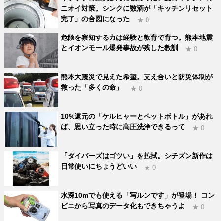
ニオイ対策。シンクに数滴が「キッチンリセット
完了」の合図になった
★ 0
危険を察知する力は経験と教育で育つ。熊本地震
とイオンモール爆発事故が残した教訓
★ 0
熊本大震災で見えた希望。支え合いと防災体制が
救った「多くの命」
★ 0
10%還元の「ケルヒャーとペットボトル」があれ
ば、思い立った時に高圧洗浄できるって
★ 0
「ダイバーズはゴツい」を払拭。シチズン新作は
日常使いにちょうどいい
★ 0
水深10mでも使える「写ルンです」が登場！ コン
ビニから写真のデータ化もできちゃうよ
★ 0