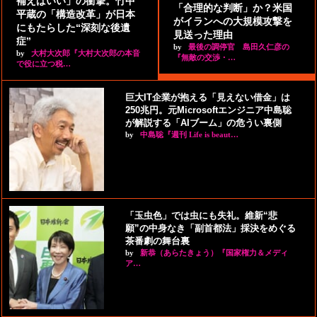
補えばいい」の衝撃。竹中
「合理的な判断」か？米国
平蔵の「構造改革」が日本
がイランへの大規模攻撃を
にもたらした“深刻な後遺
見送った理由
症”
by
最後の調停官 島田久仁彦の
by
大村大次郎『大村大次郎の本音
『無敵の交渉・…
で役に立つ税…
巨大IT企業が抱える「見えない借金」は
250兆円。元Microsoftエンジニア中島聡
が解説する「AIブーム」の危うい裏側
by
中島聡『週刊 Life is beaut…
「玉虫色」では虫にも失礼。維新“悲
願”の中身なき「副首都法」採決をめぐる
茶番劇の舞台裏
by
新恭（あらたきょう）『国家権力＆メディ
ア…