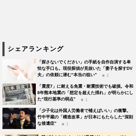
シェアランキング
「探さないでください」の手紙を自作自演する卑
怯な手口も。現役探偵が見抜いた「妻子を探すDV
夫」の依頼に潜む“本当の狙い”
★ 2
「震度7」に耐える免震・耐震技術でも破損。令和
8年熊本地震の「想定を超えた揺れ」が明らかにし
た“現行基準の弱点”
★ 1
「少子化は外国人労働者で補えばいい」の衝撃。
竹中平蔵の「構造改革」が日本にもたらした“深刻
な後遺症”
★ 1