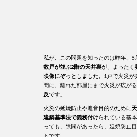
私が、この問題を知ったのは昨年、5
数戸が並ぶ2階の天井裏
が、まったく
映像にぞっとしました
。1戸で火災が
間に、離れた部屋にまで火災が広がる
反
です。
火災の延焼防止や遮音目的のために
天
建築基準法で義務付け
られている基本
っても、隙間があったら、延焼防止目
トです。