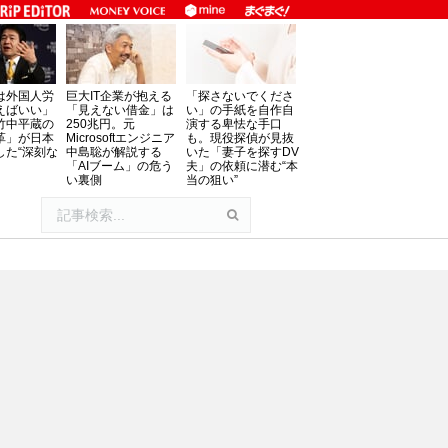
は外国人労
巨大IT企業が抱える
「探さないでくださ
えばいい」
「見えない借金」は
い」の手紙を自作自
竹中平蔵の
250兆円。元
演する卑怯な手口
革」が日本
Microsoftエンジニア
も。現役探偵が見抜
した“深刻な
中島聡が解説する
いた「妻子を探すDV
「AIブーム」の危う
夫」の依頼に潜む“本
い裏側
当の狙い”