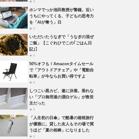
★ 0
ホンマでっか池田教授が警鐘。近い
うちにやってくる、子どもの思考力
を「AIが奪う」日
★ 0
いただいたうなぎで「うなぎの混ぜ
ご飯」【こぐれひでこの｢ごはん日
記｣】
★ 0
50%オフも！Amazonタイムセール
で「アウトドアチェア」や「電動自
転車」が今ならお買い得ですよ
★ 0
しつこい黒カビ、遂に決着。垂れな
い「プロ御用達の漂白ゲル」が救世
主だった
★ 0
「人生初の日傘」で酷暑の箱根旅行
が優雅に。貸した友人もその場で買
うほど「夏の相棒」になりました
★ 0