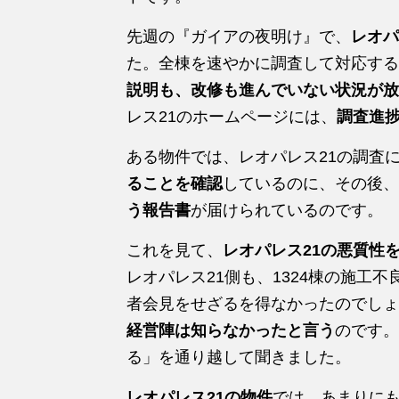
先週の『ガイアの夜明け』で、
レオパ
た。全棟を速やかに調査して対応する
説明も、改修も進んでいない状況が放
レス21のホームページには、
調査進捗
ある物件では、レオパレス21の調査
ることを確認
しているのに、その後、
う報告書
が届けられているのです。
これを見て、
レオパレス21の悪質性
レオパレス21側も、1324棟の施工不
者会見をせざるを得なかったのでしょ
経営陣は知らなかったと言う
のです。
る」を通り越して聞きました。
レオパレス21の物件
では、あまりに