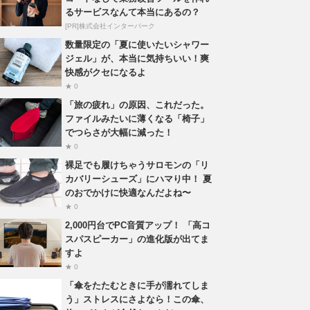
るサービスなんて本当にあるの？
[PR]株式会社インターパーク
数量限定の「夏に使いたいシャワー
ジェル」が、本当に気持ちいい！爽
快感がクセになるよ
★ 0
「旅の疲れ」の原因、これだった。
ファイルみたいに薄くなる「椅子」
でつらさが大幅に減った！
★ 0
裸足でも履けちゃうサロモンの「リ
カバリーシューズ」にハマり中！ 夏
のおでかけに快適なんだよね〜
★ 0
2,000円台でPC音質アップ！ 「高コ
スパスピーカー」の進化版が出てま
すよ
★ 0
「傘をたたむときに手が濡れてしま
う」ストレスにさよなら！この傘、