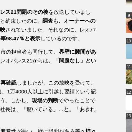
レス21問題のその後
を放送していまし
と約束したのに、
調査も、オーナーへの
映
されていました。それなのに、レオパ
率98.47％と表示
しているのです。
に市の担当者も同行して、
界壁に隙間があ
レオパレス21からは、
「問題なし」とい
を再確認
しましたが、この放映を受けて、
良、1万4000人以上に引越し要請という記
う。しかし、
現場の判断
でやったことで
社長は、「驚いている」…と。「あきれ
も遮音性が悪い、壁に隙間がある等々
様々