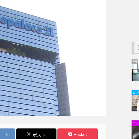
PR
ビ
エ
Pocket
3
ポスト