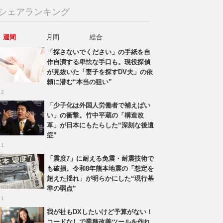
シェアランキング
週間
月間
総合
「探さないでください」の手紙を自
作自演する卑怯な手口も。現役探偵
が見抜いた「妻子を探すDV夫」の依
頼に潜む“本当の狙い”
 2
「少子化は外国人労働者で補えばい
い」の衝撃。竹中平蔵の「構造改
革」が日本にもたらした“深刻な後遺
症”
 1
「震度7」に耐える免震・耐震技術で
も破損。令和8年熊本地震の「想定を
超えた揺れ」が明らかにした“現行基
準の弱点”
 1
我が社もDXしたいけど予算がない！
コードなしで業務改善ツールを作れ