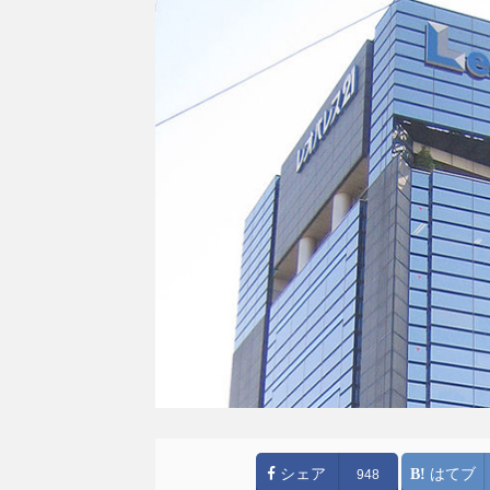
シェア
はてブ
948