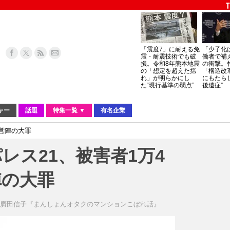
「震度7」に耐える免
「少子化
震・耐震技術でも破
働者で補
損。令和8年熊本地震
の衝撃。
の「想定を超えた揺
「構造改
れ」が明らかにし
にもたら
た“現行基準の弱点”
後遺症”
ャー
話題
特集一覧 ▼
有名企業
営陣の大罪
レス21、被害者1万4
陣の大罪
y
廣田信子『まんしょんオタクのマンションこぼれ話』