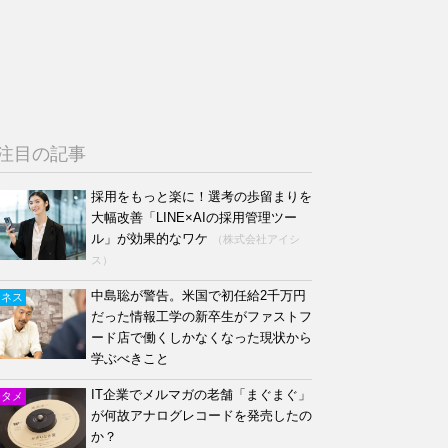
注目の記事
採用をもっと楽に！選考の歩留まりを
大幅改善「LINE×AIの採用管理ツー
ル」が効果的なワケ
（株式会社アイシ
ス）
中島聡が警告。米国で初任給2千万円
ジネス
だった情報工学の新卒生がファストフ
ード店で働くしかなくなった現状から
学ぶべきこと
IT企業でメルマガの老舗「まぐまぐ」
ンタメ
が何故アナログレコードを発売したの
か？