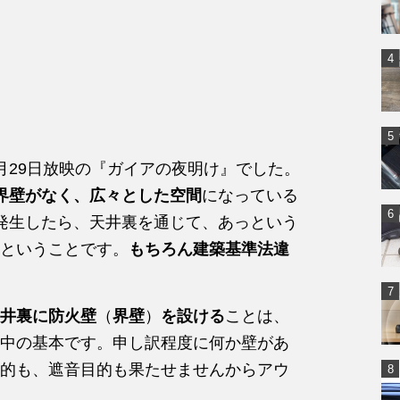
月29日放映の『ガイアの夜明け』でした。
界壁がなく、広々とした空間
になっている
発生したら、天井裏を通じて、あっという
ということです。
もちろん建築基準法違
井裏に防火壁
（
界壁
）
を設ける
ことは、
中の基本です。申し訳程度に何か壁があ
的も、遮音目的も果たせませんからアウ