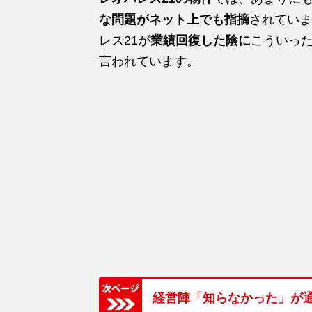
な問題がネット上でも指摘
されていま
レス21が
業績回復した陰に
こういっ
言われています。
経営陣「知らなかった」が