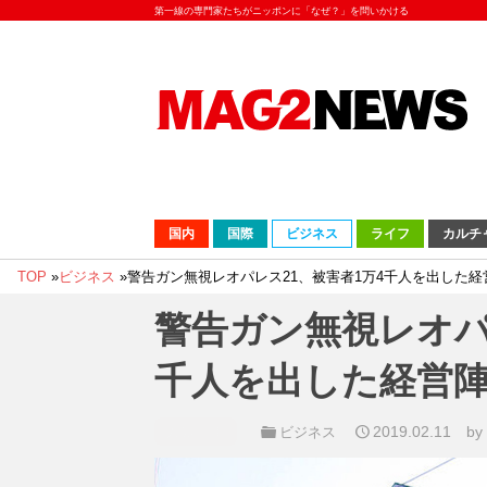
第一線の専門家たちがニッポンに「なぜ？」を問いかける
国内
国際
ビジネス
ライフ
カルチ
TOP
»
ビジネス
»
警告ガン無視レオパレス21、被害者1万4千人を出した経
警告ガン無視レオパ
千人を出した経営
人気記事
2019.02.11
b
ビジネス