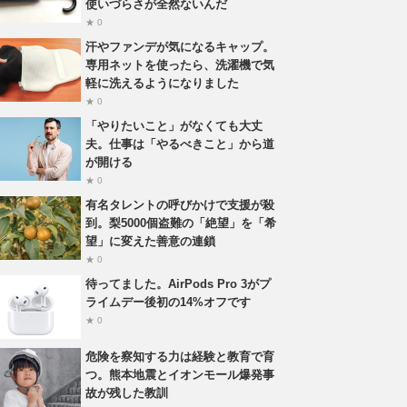
使いづらさが全然ないんだ
★ 0
汗やファンデが気になるキャップ。
専用ネットを使ったら、洗濯機で気
軽に洗えるようになりました
★ 0
「やりたいこと」がなくても大丈
夫。仕事は「やるべきこと」から道
が開ける
★ 0
有名タレントの呼びかけで支援が殺
到。梨5000個盗難の「絶望」を「希
望」に変えた善意の連鎖
★ 0
待ってました。AirPods Pro 3がプ
ライムデー後初の14%オフです
★ 0
危険を察知する力は経験と教育で育
つ。熊本地震とイオンモール爆発事
故が残した教訓