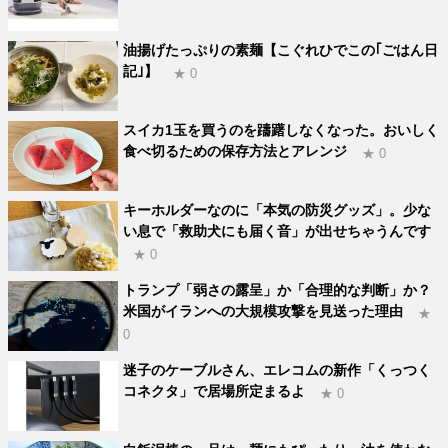
油揚げたっぷりの素麺【こぐれひでこの｢ごはん日
記｣】
★ 0
スイカ1玉を買うのを躊躇しなくなった。おいしく
食べ切るための保存方法とアレンジ
★ 0
キーホルダーなのに「本気の防災グッズ」。少な
い息で「救助犬にも届く音」が出せちゃうんです
★ 0
トランプ「弱さの露呈」か「合理的な判断」か？
米国がイランへの大規模攻撃を見送った理由
★
0
迷子のケーブルさん、エレコムの新作「くっつく
コネクタ」で居場所定まるよ
★ 0