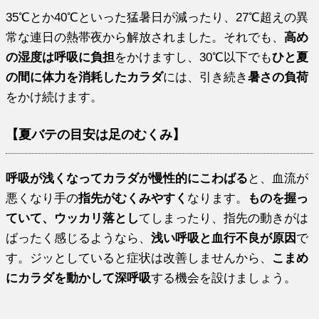
35℃とか40℃といった猛暑日が減ったり、27℃超えの異
常な連日の熱帯夜から解放されました。それでも、
高め
の湿度は呼吸に負担
をかけますし、30℃以下でも
ひと夏
の間に体力を消耗したカラダ
には、引き続き
暑さの負荷
をかけ続けます。
【夏バテの目安は足のむくみ】
呼吸が浅くなってカラダが慢性的にこわばる
と、血流が
悪くなり手の
指先がむくみやすく
なります。
ものを握っ
ていて、ウッカリ落とし
てしまったり、指先の動きがは
ばったく感じるようなら、
浅い呼吸と血行不良が原因
で
す。ジッとしていると症状は改善しませんから、
こまめ
にカラダを動かして深呼吸
する機会を設けましょう。