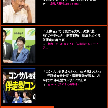
by
中島聡『週刊 Life is beaut…
「玉虫色」では虫にも失礼。維新“悲
願”の中身なき「副首都法」採決をめぐる
茶番劇の舞台裏
by
新恭（あらたきょう）『国家権力＆メディ
ア…
「コンサルを超えないと、生き残れない」
──元証券会社社長・澤田聖陽が語る、AI
時代の"伴走型コンサル"の正体
by
gyouza（まぐまぐ編集部）