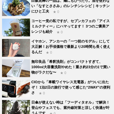
白飯泥棒の一品は、麺にもぴったり。油を使わな
い「なすとささみ」のレンチンレシピ｜キッチン
にひと工夫
★ 0
コーヒー党の私ですが、セブンカフェの「アイス
ミルクティー」にハマってます！ 3つのご褒美ア
レンジも紹介
★ 0
イヤホン、アンカーの「一つ前のモデル」にして
大正解！お手頃価格で最新より20時間も長く使え
るんだ
★ 0
無印良品「希釈洗剤」がコンパクトすぎて、
1000ml大容量洗剤やめた！重さ約23分の1で買い
物がラクだな〜
★ 0
CIOから「車載ワイヤレス充電器」がついに出た
ぞ！ 1泊2日の旅行で使って感じた“2WAY”の便利
さ
★ 0
日傘が使えない時は「フーディタオル」で解決！
登山やフェスでも、紫外線対策と涼しく快適が叶
うんです
★ 0