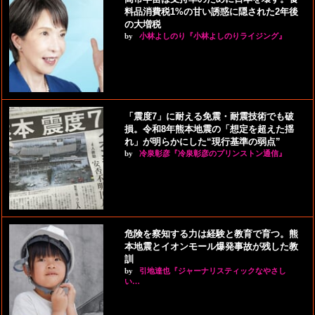
料品消費税1%の甘い誘惑に隠された2年後
の大増税
by
小林よしのり『小林よしのりライジング』
「震度7」に耐える免震・耐震技術でも破
損。令和8年熊本地震の「想定を超えた揺
れ」が明らかにした“現行基準の弱点”
by
冷泉彰彦『冷泉彰彦のプリンストン通信』
危険を察知する力は経験と教育で育つ。熊
本地震とイオンモール爆発事故が残した教
訓
by
引地達也『ジャーナリスティックなやさし
い…