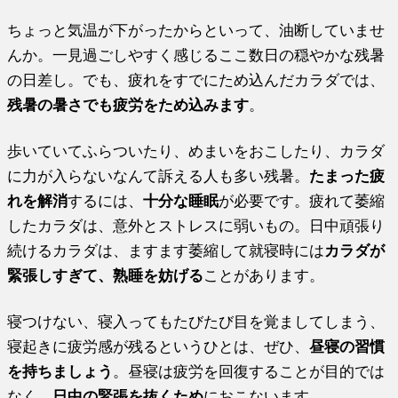
ちょっと気温が下がったからといって、油断していませ
んか。一見過ごしやすく感じるここ数日の穏やかな残暑
の日差し。でも、疲れをすでにため込んだカラダでは、
残暑の暑さでも疲労をため込みます
。
歩いていてふらついたり、めまいをおこしたり、カラダ
に力が入らないなんて訴える人も多い残暑。
たまった疲
れを解消
するには、
十分な睡眠
が必要です。疲れて萎縮
したカラダは、意外とストレスに弱いもの。日中頑張り
続けるカラダは、ますます萎縮して就寝時には
カラダが
緊張しすぎて、熟睡を妨げる
ことがあります。
寝つけない、寝入ってもたびたび目を覚ましてしまう、
寝起きに疲労感が残るというひとは、ぜひ、
昼寝の習慣
を持ちましょう
。昼寝は疲労を回復することが目的では
なく、
日中の緊張を抜くため
におこないます。