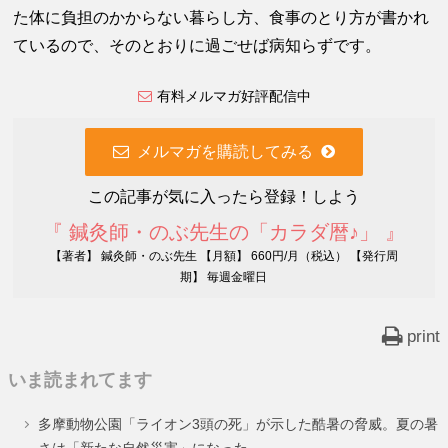
た体に負担のかからない暮らし方、食事のとり方が書かれ
ているので、そのとおりに過ごせば病知らずです。
有料メルマガ好評配信中
メルマガを購読してみる
この記事が気に入ったら登録！しよう
『 鍼灸師・のぶ先生の「カラダ暦♪」 』
【著者】 鍼灸師・のぶ先生 【月額】 660円/月（税込） 【発行周
期】 毎週金曜日
print
いま読まれてます
多摩動物公園「ライオン3頭の死」が示した酷暑の脅威。夏の暑
さは「新たな自然災害」になった