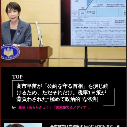
TOP
高市早苗が「公約を守る首相」を演じ続
けるため、ただそれだけ。税率1％策が
背負わされた“極めて政治的”な役割
by
新恭（あらたきょう）『国家権力＆メディア…
高市早苗は支持率のために日本を壊す。食