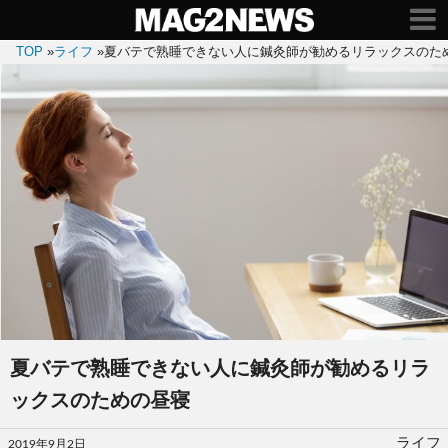
TOP
»
ライフ
»
夏バテで熟睡できない人に鍼灸師が勧めるリラックスのた
夏バテで熟睡できない人に鍼灸師が勧めるリラ
ックスのための昼寝
投
ライフ
2019年9月2日