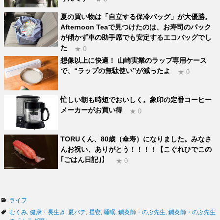
夏の買い物は「自立する保冷バッグ」が大優勝。
Afternoon Teaで見つけたのは、お寿司のパック
が傾かず車の助手席でも安定するエコバッグでし
た
★ 0
想像以上に快適！ 山崎実業のラップ専用ケース
で、“ラップの無駄使い”が減ったよ
★ 0
忙しい朝も時短でおいしく。象印の定番コーヒー
メーカーがお買い得
★ 0
TORUくん、80歳（傘寿）になりました。みなさ
んお祝い、ありがとう！！！！【こぐれひでこの
｢ごはん日記｣】
★ 0
カ
ライフ
テ
タ
むくみ
,
健康・長生き
,
夏バテ
,
昼寝
,
睡眠
,
鍼灸師・のぶ先生
,
鍼灸師・のぶ先生
ゴ