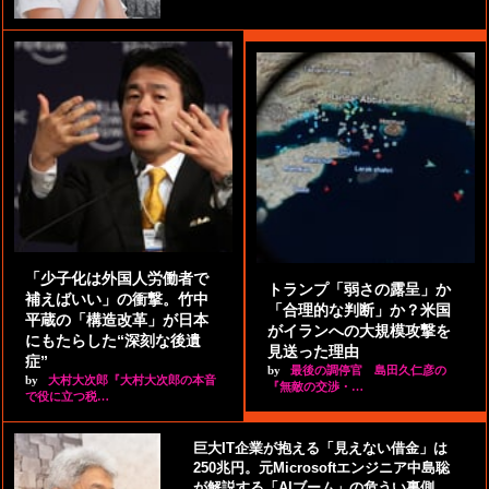
「少子化は外国人労働者で
トランプ「弱さの露呈」か
補えばいい」の衝撃。竹中
「合理的な判断」か？米国
平蔵の「構造改革」が日本
がイランへの大規模攻撃を
にもたらした“深刻な後遺
見送った理由
症”
by
最後の調停官 島田久仁彦の
by
大村大次郎『大村大次郎の本音
『無敵の交渉・…
で役に立つ税…
巨大IT企業が抱える「見えない借金」は
250兆円。元Microsoftエンジニア中島聡
が解説する「AIブーム」の危うい裏側