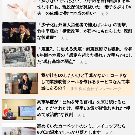
「探さないでください」の手紙を自作自演する卑
怯な手口も。現役探偵が見抜いた「妻子を探すDV
夫」の依頼に潜む“本当の狙い”
★ 2
「少子化は外国人労働者で補えばいい」の衝撃。
竹中平蔵の「構造改革」が日本にもたらした“深刻
な後遺症”
★ 1
「震度7」に耐える免震・耐震技術でも破損。令和
8年熊本地震の「想定を超えた揺れ」が明らかにし
た“現行基準の弱点”
★ 1
我が社もDXしたいけど予算がない！コードな
しで業務改善ツールを作れるサービスなんて本
当にあるの？
[PR]株式会社インターパーク
高市早苗が「公約を守る首相」を演じ続けるた
め、ただそれだけ。税率1％策が背負わされた“極
めて政治的”な役割
★ 1
諦めていたカーペットのシミ。レイコップなら
60℃の温水でしっかり落とします
★ 0