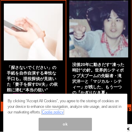
没後20年に動きだす“凍った
「探さないでください」の
時計”の針。世界的シティポ
手紙を自作自演する卑怯な
ップ大ブームの先駆者・滝
手口も。現役探偵が見抜い
沢洋一と「マジカル・シテ
た「妻子を探すDV夫」の依
ィー」が残した、もう一つ
頼に潜む“本当の狙い”
の『かぎりなき夏』
by
阿部泰尚『伝説の探偵』
by
都鳥 流星
By clicking “Accept All Cookies”, you agree to the storing of cookies on
your device to enhance site navigation, analyze site usage, and assist in
MAG2 NEWS HEADLINE
our marketing efforts.
Coolie policy
ok
×
ページ内の商標は全て商標権者に属します。無断転載を禁じます。 ©