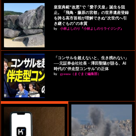
皇室典範“改悪”で「愛子天皇」誕生を阻
止。「飛鳥・藤原の宮都」の世界遺産登録
を誇る高市首相が理解できぬ“次世代へ引
き継ぐもの”の本質
by
小林よしのり『小林よしのりライジング』
「コンサルを超えないと、生き残れない」
──元証券会社社長・澤田聖陽が語る、AI
時代の"伴走型コンサル"の正体
by
gyouza（まぐまぐ編集部）