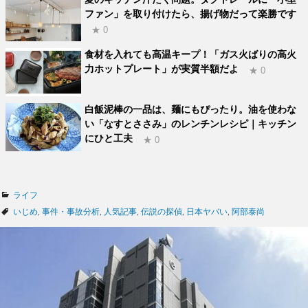
ファン」を取り付けたら、揚げ物だって楽勝です
★ 0
食材を入れても高温キープ！「ガス火ばりの高火
力ホットプレート」が実質半額だよ
★ 0
白飯泥棒の一品は、麺にもぴったり。油を使わな
い「なすとささみ」のレンチンレシピ｜キッチン
にひと工夫
★ 0
カ
ライフ
テ
タ
いじめ
,
事件・事故分析
,
人気記事
,
伝説の探偵
,
日本ヤバい
,
阿部泰尚
ゴ
グ
リ
ー