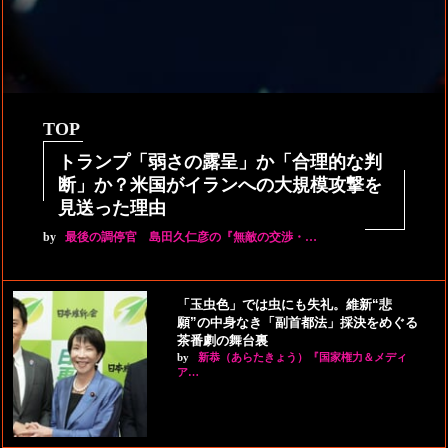
TOP
トランプ「弱さの露呈」か「合理的な判
断」か？米国がイランへの大規模攻撃を
見送った理由
by
最後の調停官 島田久仁彦の『無敵の交渉・…
「玉虫色」では虫にも失礼。維新“悲
願”の中身なき「副首都法」採決をめぐる
茶番劇の舞台裏
by
新恭（あらたきょう）『国家権力＆メディ
ア…