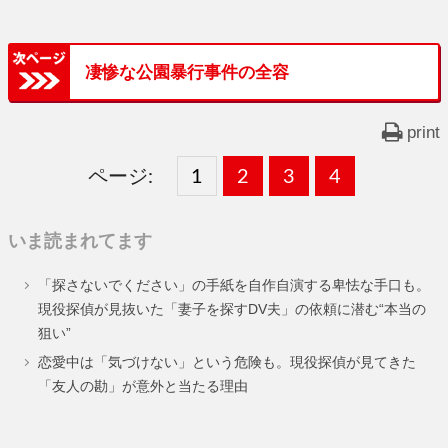
凄惨な公園暴行事件の全容
print
ページ:
固
1
固
2
,
固
3
,
固
4
,
定
定
定
定
いま読まれてます
ペ
ペ
ペ
ペ
「探さないでください」の手紙を自作自演する卑怯な手口も。
ー
ー
ー
ー
現役探偵が見抜いた「妻子を探すDV夫」の依頼に潜む“本当の
狙い”
ジ
ジ
ジ
ジ
恋愛中は「気づけない」という危険も。現役探偵が見てきた
「友人の勘」が意外と当たる理由