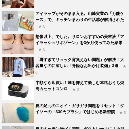
アイラップがそのまま入る。山崎実業の「万能ケ
ース」で、キッチンまわりの生活感が解消された
★ 0
想像以上、でした。サロンおすすめの美容液「ア
イラッシュリポゾーン」を3か月使ってみた結果
★ 0
「暑すぎてリュック背負えない問題」が解決！大
容量なのに涼しい「身軽なお出かけ装備」3選
★
0
半額なら即買い！煙を抑えて楽しむ本格おうち焼
肉カセットコンロ
★ 0
夏の足元のニオイ・ガサガサ問題をリセット！ダ
イソーの「330円ブラシ」ではじめる新習慣
★ 0
夏のキッチン汗だく問題。ダクトレールに「小型