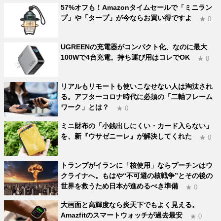
57%オフも！Amazonタイムセールで「ミニラン
プ」や「タープ」が今ならお買い得ですよ
★ 0
UGREENの充電器がコンパクト化、なのに最大
100Wで4台充電。持ち運び用はコレでOK
★ 0
リアルもリモートも使いこなせない人は淘汰され
る。アフターコロナ時代に必須の「二軸フレーム
ワーク」とは？
★ 0
ミニ財布の「小銭出しにくい・カード入らない」
を、新『ウサゼニーレ』が解決してくれた
★ 0
トランプがイランに「核使用」ならプーチンはウ
クライナへ。もはや“不可避の核戦争”とその後の
世界を救うため日本が進めるべき準備
★ 0
大画面と高輝度なら炎天下でもよく見える。
Amazfitのスマートウォッチが過去最安
★ 0