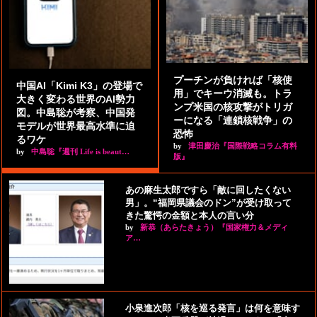
プーチンが負ければ「核使
中国AI「Kimi K3」の登場で
用」でキーウ消滅も。トラ
大きく変わる世界のAI勢力
ンプ米国の核攻撃がトリガ
図。中島聡が考察、中国発
ーになる「連鎖核戦争」の
モデルが世界最高水準に迫
恐怖
るワケ
by
津田慶治『国際戦略コラム有料
by
中島聡『週刊 Life is beaut…
版』
あの麻生太郎ですら「敵に回したくない
男」。“福岡県議会のドン”が受け取って
きた驚愕の金額と本人の言い分
by
新恭（あらたきょう）『国家権力＆メディ
ア…
小泉進次郎「核を巡る発言」は何を意味す