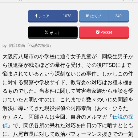
稿
日:
シェア
1078
はてブ
340
Pocket
ポスト
by
阿部泰尚『伝説の探偵』
大阪府八尾市の小学校に通う女子児童が、同級生男子か
ら後遺症が残るほどの暴行を受け、その後PTSDにまで
悩まされているという深刻ないじめ事件。しかしこの件
に対する警察や学校サイド、教育委の対応はお粗末極ま
るものでした。当案件に関して被害者家族から相談を受
けていたと明かすのは、これまでも数々のいじめ問題を
解決に導いてきた現役探偵の阿部泰尚（あべ・ひろた
か）さん。阿部さんは今回、自身のメルマガ『
伝説の探
偵
』で、関係各所の呆れた対応を白日の下に晒すととも
に、八尾市長に対して政治パフォーマンス抜きでの一刻