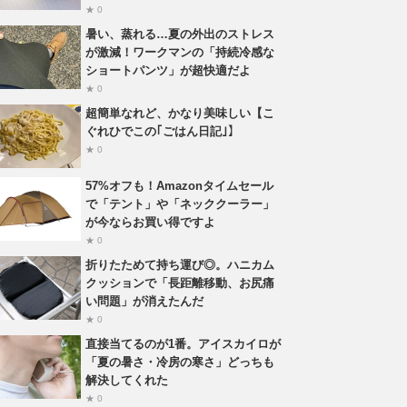
★ 0
暑い、蒸れる…夏の外出のストレス
が激減！ワークマンの「持続冷感な
ショートパンツ」が超快適だよ
★ 0
超簡単なれど、かなり美味しい【こ
ぐれひでこの｢ごはん日記｣】
★ 0
57%オフも！Amazonタイムセール
で「テント」や「ネッククーラー」
が今ならお買い得ですよ
★ 0
折りたためて持ち運び◎。ハニカム
クッションで「長距離移動、お尻痛
い問題」が消えたんだ
★ 0
直接当てるのが1番。アイスカイロが
「夏の暑さ・冷房の寒さ」どっちも
解決してくれた
★ 0