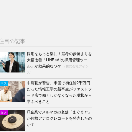
注目の記事
採用をもっと楽に！選考の歩留まりを
大幅改善「LINE×AIの採用管理ツー
ル」が効果的なワケ
（株式会社アイシ
ス）
中島聡が警告。米国で初任給2千万円
ジネス
だった情報工学の新卒生がファストフ
ード店で働くしかなくなった現状から
学ぶべきこと
IT企業でメルマガの老舗「まぐまぐ」
ンタメ
が何故アナログレコードを発売したの
か？