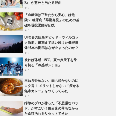
勘」が意外と当たる理由
★ 0
「血糖値は正常だから安心」は危
険？ 糖尿病「早期発見」のための基
礎を現役医師が伝授
★ 0
UFO界の巨星デビッド・ウィルコッ
ク急逝。最期まで追い続けた機密映
像46本の開示はなぜ止まったのか？
★ 0
被れば体感−15℃。夏の炎天下を乗
り切る「冷感ポンチョ」
★ 0
玉ねぎ炒めない、肉も焼かないのに
コク旨！ メリットしかない「痩せる
無水カレー」をつくってみた
★ 0
掃除のプロが作った「不思議なパッ
ド」がすごい！風呂床の落ちなかっ
た蓄積汚れをリセットできた