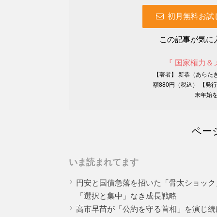
初月無料お試
この記事が気に
『 国家権力＆
【著者】 新恭（あらた
額880円（税込） 【発
末年始を
ペー
いま読まれてます
円安と国債急落を招いた「骨太ショック
「選択と集中」なき成長戦略
高市早苗が「公約を守る首相」を演じ続