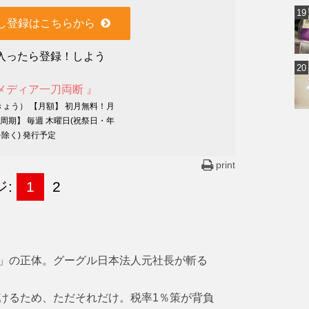
し登録はこちらから
入ったら登録！しよう
メディア一刀両断 』
きょう） 【月額】 初月無料！月
行周期】 毎週 木曜日(祝祭日・年
除く) 発行予定
print
ジ:
1
2
」の正体。グーグル日本法人元社長が斬る
けるため、ただそれだけ。税率1％策が背負