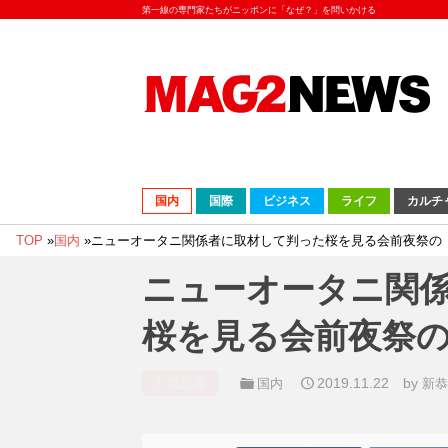
第一線の専門家たちがニッポンに「なぜ？」を問いかける
国内
国際
ビジネス
ライフ
カルチ
TOP
»
国内
»
ニューオータニ関係者に取材して判った桜を見る会前夜祭の
ニューオータニ関
桜を見る会前夜祭
人気記事
2019.11.22
by
国内
新