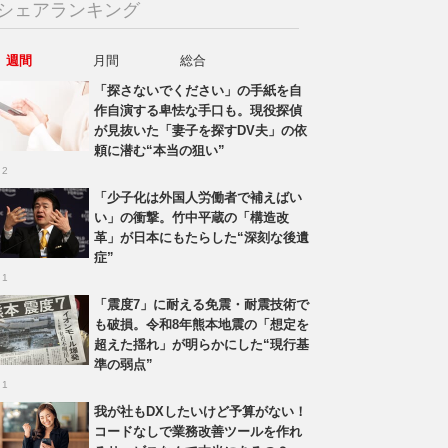
シェアランキング
週間
月間
総合
「探さないでください」の手紙を自
作自演する卑怯な手口も。現役探偵
が見抜いた「妻子を探すDV夫」の依
頼に潜む“本当の狙い”
 2
「少子化は外国人労働者で補えばい
い」の衝撃。竹中平蔵の「構造改
革」が日本にもたらした“深刻な後遺
症”
 1
「震度7」に耐える免震・耐震技術で
も破損。令和8年熊本地震の「想定を
超えた揺れ」が明らかにした“現行基
準の弱点”
 1
我が社もDXしたいけど予算がない！
コードなしで業務改善ツールを作れ