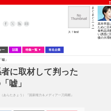
ま
ぐ
ま
ぐ
ニ
高市早苗
ュ
ために日
ー
食料品消
ス！test
い誘惑に
後の大増
ャー
話題
特集一覧 ▼
有名企業
「嘘」
係者に取材して判った
の「嘘」
恭（あらたきょう）『国家権力＆メディア一刀両断』