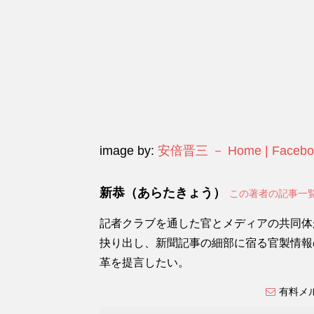
image by:
安倍晋三 － Home | Facebo
新恭（あらたきょう）
この著者の記事一
記者クラブを通した官とメディアの共同体
抉り出し、新聞記事の細部に宿る官製情報
革を提言したい。
有料メ