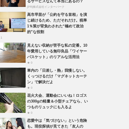
るサービスなんて本当にあるの？
[PR]株式会社インターパーク
高市早苗が「公約を守る首相」を演
じ続けるため、ただそれだけ。税率
1％策が背負わされた“極めて政治
的”な役割
 1
見えない収納が苦手な私の定番。10
年愛用している無印良品「ワイヤー
バスケット」のリアルな活用法
★ 0
車内の「日差し・熱」我慢しない。
くっつけるだけ「マグネットカーテ
ン」で解決だよ
★ 0
花火大会、運動会にいいね！ロゴス
の300gの軽量＆小型チェアなら、い
つものリュックにも入るよ
★ 0
恋愛中は「気づけない」という危険
も。現役探偵が見てきた「友人の