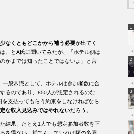
0円は少なくともどこかから補う必要
が出てく
は、とA氏に聞いてみたが、「ホテル側は
★
のかまでは知ったことではないよ」と言
も、一般常識として、ホテルは参加者数に合
★
するのであり、850人が想定されるのな
25万円を支払ってもらう約束をしなければなら
定な収入見込みではやれない
だろう。
★
た結果、たとえ1人でも想定参加者数を下
るを得ない。補てんしていれば額の多寡