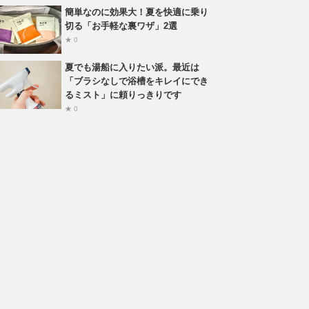
簡単なのに効果大！夏を快適に乗り
切る「お手軽な裏ワザ」2選
★ 0
夏でも湯船に入りたい派。最近は
「ブラシなしで浴槽をキレイにでき
るミスト」に頼りっきりです
★ 0