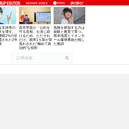
は支持率の
高市早苗が「公約を
危険を察知する力は
本を壊す。
守る首相」を演じ続
経験と教育で育つ。
費税1%の甘
けるため、ただそれ
熊本地震とイオンモ
隠された2年
だけ。税率1％策が背
ール爆発事故が残し
税
負わされた“極めて政
た教訓
治的”な役割