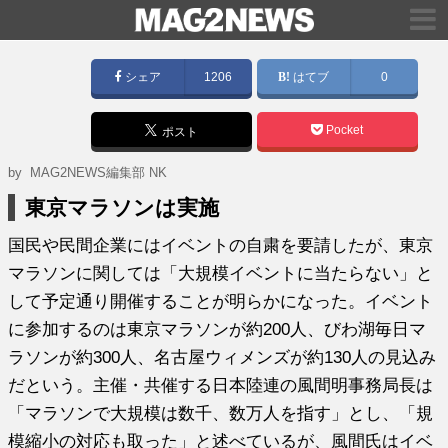
シェア
1206
はてブ
0
Pocket
ポスト
by MAG2NEWS編集部 NK
東京マラソンは実施
国民や民間企業にはイベントの自粛を要請したが、東京
マラソンに関しては「大規模イベントに当たらない」と
して予定通り開催することが明らかになった。イベント
に参加するのは東京マラソンが約200人、びわ湖毎日マ
ラソンが約300人、名古屋ウィメンズが約130人の見込み
だという。主催・共催する日本陸連の風間明事務局長は
「マラソンで大規模は数千、数万人を指す」とし、「規
模縮小の対応も取った」と述べているが、風間氏はイベ