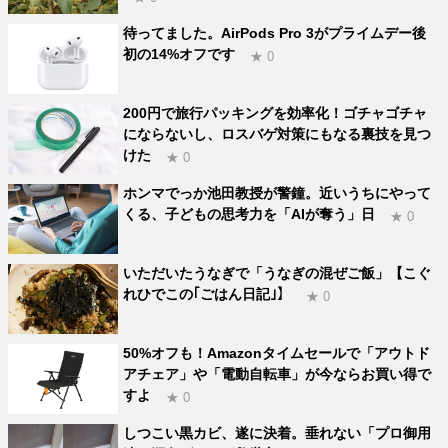
待ってました。AirPods Pro 3がプライムデー後
初の14%オフです
★ 0
200円で旅行パッキングを効率化！ゴチャゴチャ
にならないし、ロスバゲ対策にもなる裏技を見つ
けた
★ 0
ホンマでっか池田教授が警鐘。近いうちにやって
くる、子どもの思考力を「AIが奪う」日
★ 0
いただいたうなぎで「うなぎの混ぜご飯」【こぐ
れひでこの｢ごはん日記｣】
★ 0
50%オフも！Amazonタイムセールで「アウトド
アチェア」や「電動自転車」が今ならお買い得で
すよ
★ 0
しつこい黒カビ、遂に決着。垂れない「プロ御用