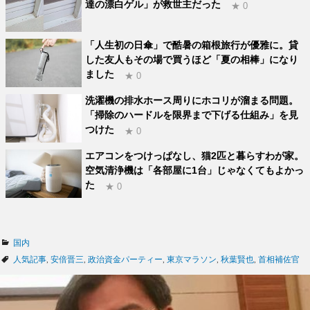
達の漂白ゲル」が救世主だった
★ 0
「人生初の日傘」で酷暑の箱根旅行が優雅に。貸
した友人もその場で買うほど「夏の相棒」になり
ました
★ 0
洗濯機の排水ホース周りにホコリが溜まる問題。
「掃除のハードルを限界まで下げる仕組み」を見
つけた
★ 0
エアコンをつけっぱなし、猫2匹と暮らすわが家。
空気清浄機は「各部屋に1台」じゃなくてもよかっ
た
★ 0
カ
国内
テ
タ
人気記事
,
安倍晋三
,
政治資金パーティー
,
東京マラソン
,
秋葉賢也
,
首相補佐官
ゴ
グ
リ
ー