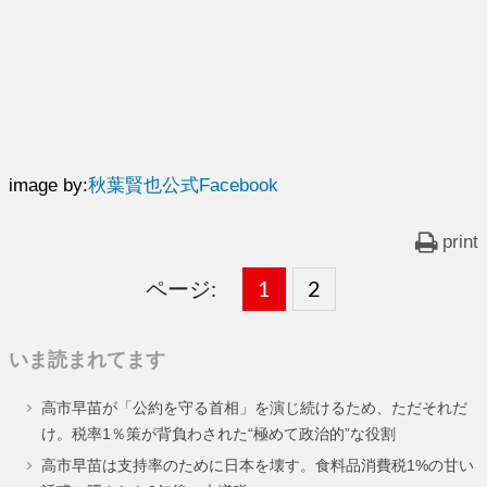
image by:
秋葉賢也公式Facebook
print
ページ:
固
1
固
2
,
定
定
いま読まれてます
ペ
ペ
高市早苗が「公約を守る首相」を演じ続けるため、ただそれだ
ー
ー
け。税率1％策が背負わされた“極めて政治的”な役割
ジ
ジ
高市早苗は支持率のために日本を壊す。食料品消費税1%の甘い