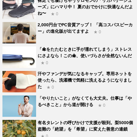
裸足でも履けちゃうサロモンの「リカバリーシュ
ーズ」にハマり中！ 夏のおでかけに快適なんだよ
ね〜
★ 0
2,000円台でPC音質アップ！ 「高コスパスピーカ
ー」の進化版が出てますよ
★ 0
「傘をたたむときに手が濡れてしまう」ストレス
にさよなら！この傘、使いづらさが全然ないんだ
★ 0
汗やファンデが気になるキャップ。専用ネットを
使ったら、洗濯機で気軽に洗えるようになりまし
た
★ 0
「やりたいこと」がなくても大丈夫。仕事は「や
るべきこと」から道が開ける
★ 0
有名タレントの呼びかけで支援が殺到。梨5000個
盗難の「絶望」を「希望」に変えた善意の連鎖
★ 0