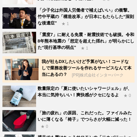
「少子化は外国人労働者で補えばいい」の衝撃。
竹中平蔵の「構造改革」が日本にもたらした“深刻
な後遺症”
★ 1
「震度7」に耐える免震・耐震技術でも破損。令和
8年熊本地震の「想定を超えた揺れ」が明らかにし
た“現行基準の弱点”
★ 1
我が社もDXしたいけど予算がない！コードな
しで業務改善ツールを作れるサービスなんて本
当にあるの？
[PR]株式会社インターパーク
数量限定の「夏に使いたいシャワージェル」が、
本当に気持ちいい！爽快感がクセになるよ
★ 0
「旅の疲れ」の原因、これだった。ファイルみた
いに薄くなる「椅子」でつらさが大幅に減った！
★ 0