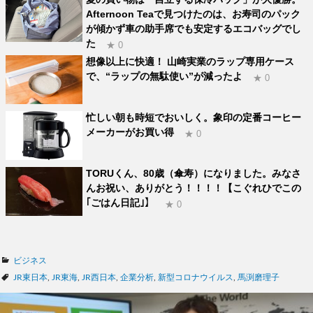
Afternoon Teaで見つけたのは、お寿司のパック
が傾かず車の助手席でも安定するエコバッグでし
た
★ 0
想像以上に快適！ 山崎実業のラップ専用ケース
で、“ラップの無駄使い”が減ったよ
★ 0
忙しい朝も時短でおいしく。象印の定番コーヒー
メーカーがお買い得
★ 0
TORUくん、80歳（傘寿）になりました。みなさ
んお祝い、ありがとう！！！！【こぐれひでこの
｢ごはん日記｣】
★ 0
カ
ビジネス
テ
タ
JR東日本
,
JR東海
,
JR西日本
,
企業分析
,
新型コロナウイルス
,
馬渕磨理子
ゴ
グ
リ
ー