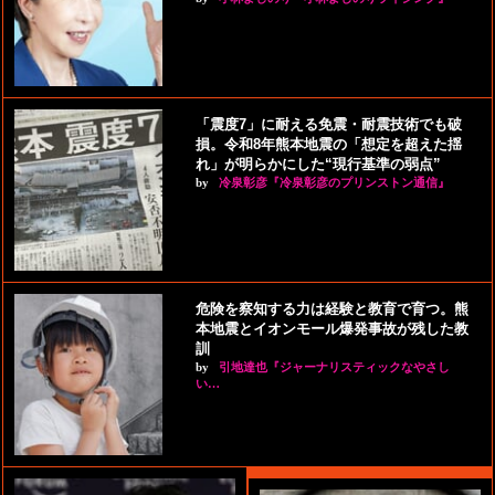
「震度7」に耐える免震・耐震技術でも破
損。令和8年熊本地震の「想定を超えた揺
れ」が明らかにした“現行基準の弱点”
by
冷泉彰彦『冷泉彰彦のプリンストン通信』
危険を察知する力は経験と教育で育つ。熊
本地震とイオンモール爆発事故が残した教
訓
by
引地達也『ジャーナリスティックなやさし
い…