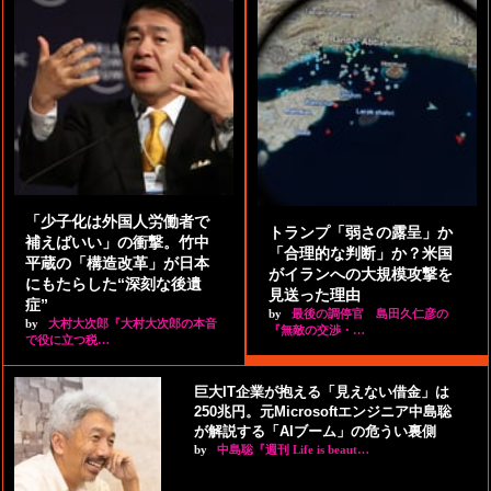
「少子化は外国人労働者で
トランプ「弱さの露呈」か
補えばいい」の衝撃。竹中
「合理的な判断」か？米国
平蔵の「構造改革」が日本
がイランへの大規模攻撃を
にもたらした“深刻な後遺
見送った理由
症”
by
最後の調停官 島田久仁彦の
by
大村大次郎『大村大次郎の本音
『無敵の交渉・…
で役に立つ税…
巨大IT企業が抱える「見えない借金」は
250兆円。元Microsoftエンジニア中島聡
が解説する「AIブーム」の危うい裏側
by
中島聡『週刊 Life is beaut…