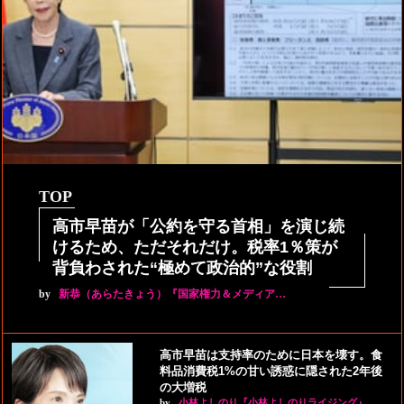
TOP
高市早苗が「公約を守る首相」を演じ続
けるため、ただそれだけ。税率1％策が
背負わされた“極めて政治的”な役割
by
新恭（あらたきょう）『国家権力＆メディア…
高市早苗は支持率のために日本を壊す。食
料品消費税1%の甘い誘惑に隠された2年後
の大増税
by
小林よしのり『小林よしのりライジング』