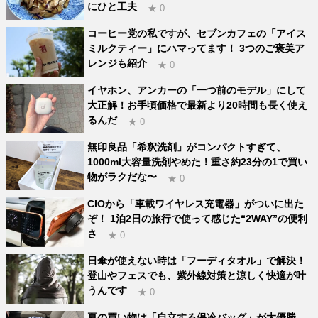
にひと工夫
★ 0
コーヒー党の私ですが、セブンカフェの「アイス
ミルクティー」にハマってます！ 3つのご褒美ア
レンジも紹介
★ 0
イヤホン、アンカーの「一つ前のモデル」にして
大正解！お手頃価格で最新より20時間も長く使え
るんだ
★ 0
無印良品「希釈洗剤」がコンパクトすぎて、
1000ml大容量洗剤やめた！重さ約23分の1で買い
物がラクだな〜
★ 0
CIOから「車載ワイヤレス充電器」がついに出た
ぞ！ 1泊2日の旅行で使って感じた“2WAY”の便利
さ
★ 0
日傘が使えない時は「フーディタオル」で解決！
登山やフェスでも、紫外線対策と涼しく快適が叶
うんです
★ 0
夏の買い物は「自立する保冷バッグ」が大優勝。