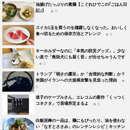
油揚げたっぷりの素麺【こぐれひでこの｢ごはん日
記｣】
★ 0
スイカ1玉を買うのを躊躇しなくなった。おいしく
食べ切るための保存方法とアレンジ
★ 0
キーホルダーなのに「本気の防災グッズ」。少な
い息で「救助犬にも届く音」が出せちゃうんです
★ 0
トランプ「弱さの露呈」か「合理的な判断」か？
米国がイランへの大規模攻撃を見送った理由
★
0
迷子のケーブルさん、エレコムの新作「くっつく
コネクタ」で居場所定まるよ
★ 0
白飯泥棒の一品は、麺にもぴったり。油を使わな
い「なすとささみ」のレンチンレシピ｜キッチン