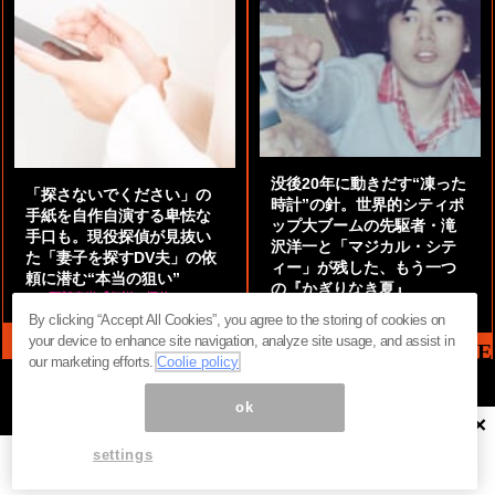
没後20年に動きだす“凍った
「探さないでください」の
時計”の針。世界的シティポ
手紙を自作自演する卑怯な
ップ大ブームの先駆者・滝
手口も。現役探偵が見抜い
沢洋一と「マジカル・シテ
た「妻子を探すDV夫」の依
ィー」が残した、もう一つ
頼に潜む“本当の狙い”
の『かぎりなき夏』
by
阿部泰尚『伝説の探偵』
by
都鳥 流星
By clicking “Accept All Cookies”, you agree to the storing of cookies on
your device to enhance site navigation, analyze site usage, and assist in
MAG2 NEWS HEADLINE
our marketing efforts.
Coolie policy
ok
×
ページ内の商標は全て商標権者に属します。無断転載を禁じます。 ©
まぐまぐ！
settings