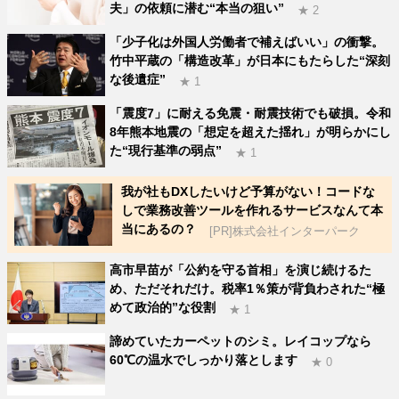
夫」の依頼に潜む“本当の狙い”
★ 2
「少子化は外国人労働者で補えばいい」の衝撃。
竹中平蔵の「構造改革」が日本にもたらした“深刻
な後遺症”
★ 1
「震度7」に耐える免震・耐震技術でも破損。令和
8年熊本地震の「想定を超えた揺れ」が明らかにし
た“現行基準の弱点”
★ 1
我が社もDXしたいけど予算がない！コードな
しで業務改善ツールを作れるサービスなんて本
当にあるの？
[PR]株式会社インターパーク
高市早苗が「公約を守る首相」を演じ続けるた
め、ただそれだけ。税率1％策が背負わされた“極
めて政治的”な役割
★ 1
諦めていたカーペットのシミ。レイコップなら
60℃の温水でしっかり落とします
★ 0