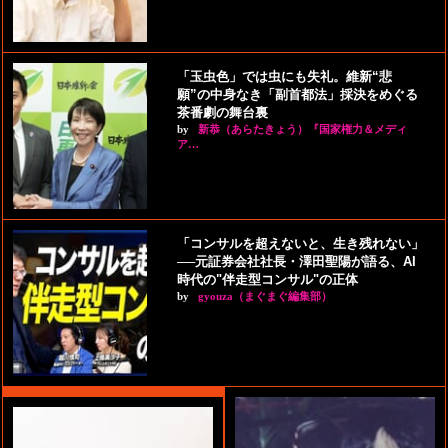
「玉虫色」では虫にも失礼。維新“悲
願”の中身なき「副首都法」採決をめぐる
茶番劇の舞台裏
by
新恭（あらたきょう）『国家権力＆メディ
ア…
「コンサルを超えないと、生き残れない」
──元証券会社社長・澤田聖陽が語る、AI
時代の"伴走型コンサル"の正体
by
gyouza（まぐまぐ編集部）