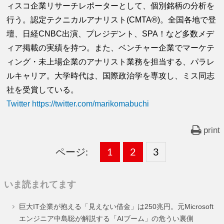
ィスコ企業リサーチレポーターとして、個別銘柄の分析を
行う。認定テクニカルアナリスト(CMTA®)。全国各地で登
壇、日経CNBC出演、プレジデント、SPA！など多数メデ
ィア掲載の実績を持つ。また、ベンチャー企業でマーケテ
ィング・未上場企業のアナリスト業務を担当する、パラレ
ルキャリア。大学時代は、国際政治学を専攻し、ミス同志
社を受賞している。
Twitter https://twitter.com/marikomabuchi
print
ページ:
固
1
固
2
,
固
3
,
定
定
定
いま読まれてます
ペ
ペ
ペ
巨大IT企業が抱える「見えない借金」は250兆円。元Microsoft
ー
ー
ー
エンジニア中島聡が解説する「AIブーム」の危うい裏側