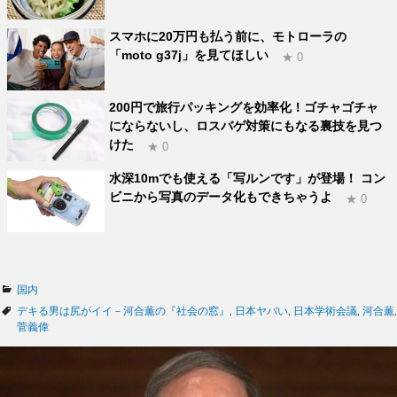
スマホに20万円も払う前に、モトローラの
「moto g37j」を見てほしい
★ 0
200円で旅行パッキングを効率化！ゴチャゴチャ
にならないし、ロスバゲ対策にもなる裏技を見つ
けた
★ 0
水深10mでも使える「写ルンです」が登場！ コン
ビニから写真のデータ化もできちゃうよ
★ 0
カ
国内
テ
タ
デキる男は尻がイイ－河合薫の『社会の窓』
,
日本ヤバい
,
日本学術会議
,
河合薫
,
ゴ
グ
菅義偉
リ
ー