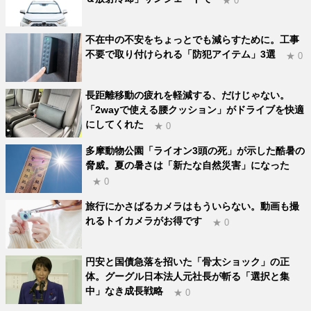
★ 0
不在中の不安をちょっとでも減らすために。工事
不要で取り付けられる「防犯アイテム」3選
★ 0
長距離移動の疲れを軽減する、だけじゃない。
「2wayで使える腰クッション」がドライブを快適
にしてくれた
★ 0
多摩動物公園「ライオン3頭の死」が示した酷暑の
脅威。夏の暑さは「新たな自然災害」になった
★ 0
旅行にかさばるカメラはもういらない。動画も撮
れるトイカメラがお得です
★ 0
円安と国債急落を招いた「骨太ショック」の正
体。グーグル日本法人元社長が斬る「選択と集
中」なき成長戦略
★ 0