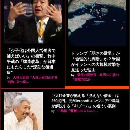
「少子化は外国人労働者で
トランプ「弱さの露呈」か
補えばいい」の衝撃。竹中
「合理的な判断」か？米国
平蔵の「構造改革」が日本
がイランへの大規模攻撃を
にもたらした“深刻な後遺
見送った理由
症”
by
最後の調停官 島田久仁彦の
by
大村大次郎『大村大次郎の本音
『無敵の交渉・…
で役に立つ税…
巨大IT企業が抱える「見えない借金」は
250兆円。元Microsoftエンジニア中島聡
が解説する「AIブーム」の危うい裏側
by
中島聡『週刊 Life is beaut…