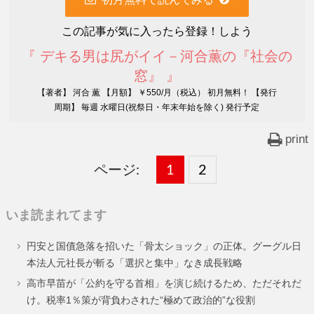
この記事が気に入ったら登録！しよう
『 デキる男は尻がイイ－河合薫の『社会の
窓』 』
【著者】 河合 薫 【月額】 ￥550/月（税込） 初月無料！ 【発行
周期】 毎週 水曜日(祝祭日・年末年始を除く) 発行予定
print
ページ:
固
1
固
2
,
定
定
いま読まれてます
ペ
ペ
円安と国債急落を招いた「骨太ショック」の正体。グーグル日
ー
ー
本法人元社長が斬る「選択と集中」なき成長戦略
ジ
ジ
高市早苗が「公約を守る首相」を演じ続けるため、ただそれだ
け。税率1％策が背負わされた“極めて政治的”な役割