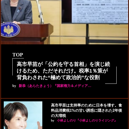
TOP
高市早苗が「公約を守る首相」を演じ続
けるため、ただそれだけ。税率1％策が
背負わされた“極めて政治的”な役割
by
新恭（あらたきょう）『国家権力＆メディア…
高市早苗は支持率のために日本を壊す。食
料品消費税1%の甘い誘惑に隠された2年後
の大増税
by
小林よしのり『小林よしのりライジング』