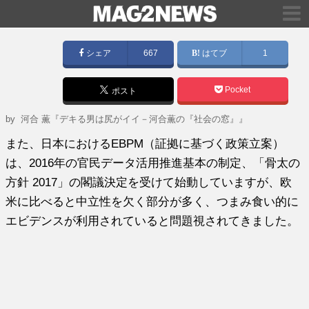
シェア
667
はてブ
1
Pocket
ポスト
by
河合 薫『デキる男は尻がイイ－河合薫の『社会の窓』』
また、日本におけるEBPM（証拠に基づく政策立案）
は、2016年の官民データ活用推進基本の制定、「骨太の
方針 2017」の閣議決定を受けて始動していますが、欧
米に比べると中立性を欠く部分が多く、つまみ食い的に
エビデンスが利用されていると問題視されてきました。