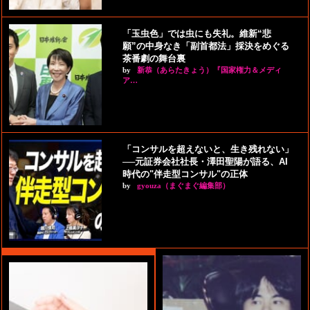
「玉虫色」では虫にも失礼。維新“悲
願”の中身なき「副首都法」採決をめぐる
茶番劇の舞台裏
by
新恭（あらたきょう）『国家権力＆メディ
ア…
「コンサルを超えないと、生き残れない」
──元証券会社社長・澤田聖陽が語る、AI
時代の"伴走型コンサル"の正体
by
gyouza（まぐまぐ編集部）