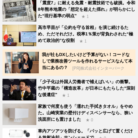
「震度7」に耐える免震・耐震技術でも破損。令和
8年熊本地震の「想定を超えた揺れ」が明らかにし
た“現行基準の弱点”
★ 1
高市早苗が「公約を守る首相」を演じ続けるた
め、ただそれだけ。税率1％策が背負わされた“極
めて政治的”な役割
★ 1
我が社もDXしたいけど予算がない！コードな
しで業務改善ツールを作れるサービスなんて本
当にあるの？
[PR]株式会社インターパーク
「少子化は外国人労働者で補えばいい」の衝撃。
竹中平蔵の「構造改革」が日本にもたらした“深刻
な後遺症”
★ 1
家族で何度も使う「濡れた手拭きタオル」をやめ
た。山崎実業の壁付けディスペンサーなら、狭い
洗面所にも置けました
★ 0
車内アツアツを防げる。「パッと広げて置くだけ
＆放射冷却」サンシェードで