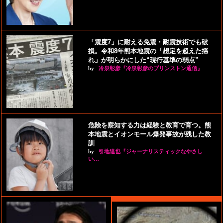
「震度7」に耐える免震・耐震技術でも破
損。令和8年熊本地震の「想定を超えた揺
れ」が明らかにした“現行基準の弱点”
by
冷泉彰彦『冷泉彰彦のプリンストン通信』
危険を察知する力は経験と教育で育つ。熊
本地震とイオンモール爆発事故が残した教
訓
by
引地達也『ジャーナリスティックなやさし
い…