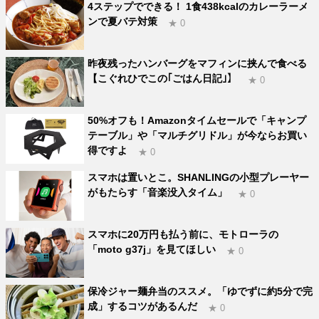
4ステップでできる！ 1食438kcalのカレーラーメ
ンで夏バテ対策
★ 0
昨夜残ったハンバーグをマフィンに挟んで食べる
【こぐれひでこの｢ごはん日記｣】
★ 0
50%オフも！Amazonタイムセールで「キャンプ
テーブル」や「マルチグリドル」が今ならお買い
得ですよ
★ 0
スマホは置いとこ。SHANLINGの小型プレーヤー
がもたらす「音楽没入タイム」
★ 0
スマホに20万円も払う前に、モトローラの
「moto g37j」を見てほしい
★ 0
保冷ジャー麺弁当のススメ。「ゆでずに約5分で完
成」するコツがあるんだ
★ 0