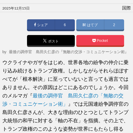
投
国際
2025年12月15日
稿
日:
シェア
6
はてブ
2
Pocket
ポスト
by
最後の調停官 島田久仁彦の『無敵の交渉・コミュニケーション術』
ウクライナやガザをはじめ、世界各地の紛争の仲介に乗
り込み続けるトランプ政権。しかしながらそれらほぼす
べてが「根本解決」に至っていないと言っても過言では
ありません。その原因はどこにあるのでしょうか。今回
のメルマガ『
最後の調停官 島田久仁彦の「無敵の交
渉・コミュニケーション術」
』では元国連紛争調停官の
島田久仁彦さんが、大きな理由のひとつとしてトランプ
大統領の和平に対する「軸の不在」を指摘。その上で、
トランプ政権のこのような姿勢が世界にもたらし得る