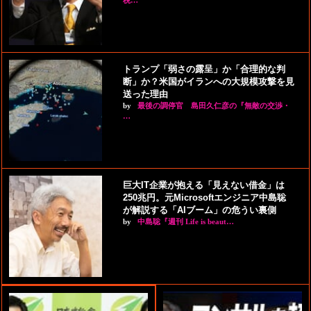
税…
トランプ「弱さの露呈」か「合理的な判
断」か？米国がイランへの大規模攻撃を見
送った理由
by
最後の調停官 島田久仁彦の『無敵の交渉・
…
巨大IT企業が抱える「見えない借金」は
250兆円。元Microsoftエンジニア中島聡
が解説する「AIブーム」の危うい裏側
by
中島聡『週刊 Life is beaut…