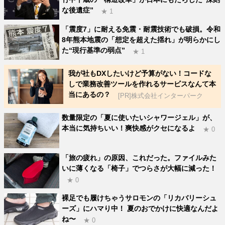
な後遺症”
★ 1
「震度7」に耐える免震・耐震技術でも破損。令和
8年熊本地震の「想定を超えた揺れ」が明らかにし
た“現行基準の弱点”
★ 1
我が社もDXしたいけど予算がない！コードな
しで業務改善ツールを作れるサービスなんて本
当にあるの？
[PR]株式会社インターパーク
数量限定の「夏に使いたいシャワージェル」が、
本当に気持ちいい！爽快感がクセになるよ
★ 0
「旅の疲れ」の原因、これだった。ファイルみた
いに薄くなる「椅子」でつらさが大幅に減った！
★ 0
裸足でも履けちゃうサロモンの「リカバリーシュ
ーズ」にハマり中！ 夏のおでかけに快適なんだよ
ね〜
★ 0