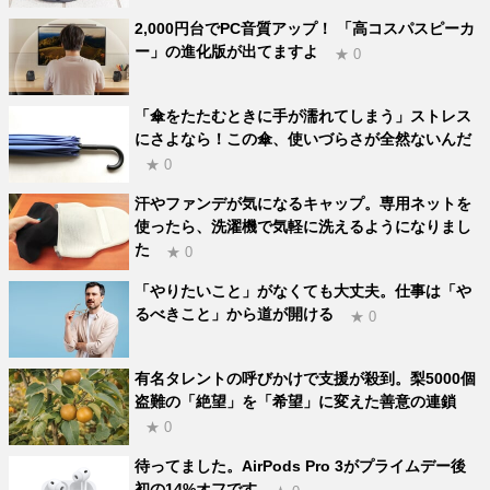
2,000円台でPC音質アップ！ 「高コスパスピーカ
ー」の進化版が出てますよ
★ 0
「傘をたたむときに手が濡れてしまう」ストレス
にさよなら！この傘、使いづらさが全然ないんだ
★ 0
汗やファンデが気になるキャップ。専用ネットを
使ったら、洗濯機で気軽に洗えるようになりまし
た
★ 0
「やりたいこと」がなくても大丈夫。仕事は「や
るべきこと」から道が開ける
★ 0
有名タレントの呼びかけで支援が殺到。梨5000個
盗難の「絶望」を「希望」に変えた善意の連鎖
★ 0
待ってました。AirPods Pro 3がプライムデー後
初の14%オフです