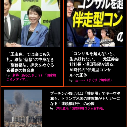
「コンサルを超えないと、
「玉虫色」では虫にも失
生き残れない」──元証券会
礼。維新“悲願”の中身なき
社社長・澤田聖陽が語る、
「副首都法」採決をめぐる
AI時代の"伴走型コンサ
茶番劇の舞台裏
ル"の正体
by
新恭（あらたきょう）『国家権
力＆メディア…
by
gyouza（まぐまぐ編集部）
プーチンが負ければ「核使用」でキーウ消
滅も。トランプ米国の核攻撃がトリガーに
なる「連鎖核戦争」の恐怖
by
津田慶治『国際戦略コラム有料版』