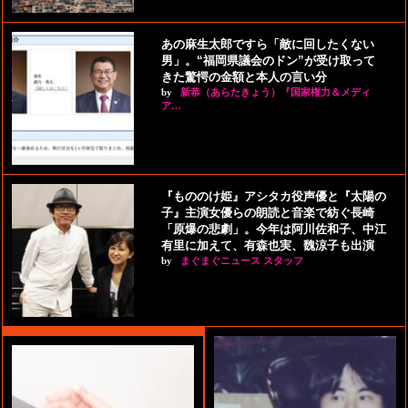
あの麻生太郎ですら「敵に回したくない
男」。“福岡県議会のドン”が受け取って
きた驚愕の金額と本人の言い分
by
新恭（あらたきょう）『国家権力＆メディ
ア…
『もののけ姫』アシタカ役声優と『太陽の
子』主演女優らの朗読と音楽で紡ぐ長崎
「原爆の悲劇」。今年は阿川佐和子、中江
有里に加えて、有森也実、魏涼子も出演
by
まぐまぐニュース スタッフ