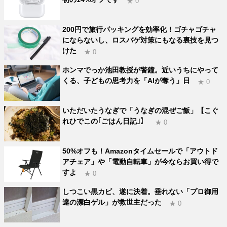
★ 0
200円で旅行パッキングを効率化！ゴチャゴチャ
にならないし、ロスバゲ対策にもなる裏技を見つ
けた
★ 0
ホンマでっか池田教授が警鐘。近いうちにやって
くる、子どもの思考力を「AIが奪う」日
★ 0
いただいたうなぎで「うなぎの混ぜご飯」【こぐ
れひでこの｢ごはん日記｣】
★ 0
50%オフも！Amazonタイムセールで「アウトド
アチェア」や「電動自転車」が今ならお買い得で
すよ
★ 0
しつこい黒カビ、遂に決着。垂れない「プロ御用
達の漂白ゲル」が救世主だった
★ 0