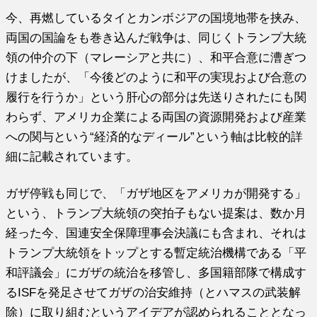
今、再燃しているタイとカンボジアの国境地帯を挟み、
両国の国論をも巻き込んだ戦争は、同じくトランプ大統
領の仲介の下（マレーシアと共に）、和平合意に漕ぎつ
けましたが、「今後どのように和平の実現および合意の
履行を行うか」という肝心の部分は先送りされたにも関
わらず、アメリカ企業による両国の資源開発および産業
への関与という“経済的なディール”という軸は比較的詳
細に記載されています。
ガザ停戦も同じで、「ガザ地区をアメリカが開発する」
という、トランプ大統領の突拍子もない提案は、数か月
経った今、国連安全保障理事会決議にも含まれ、それは
トランプ大統領をトップとする暫定統治機構である「平
和評議会」にガザの統治を移管し、多国籍部隊で構成す
るISFを発足させてガザの治安維持（とハマスの武装解
除）に取り組むというアイデアが認められることとなっ