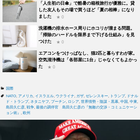
「人生初の日傘」で酷暑の箱根旅行が優雅に。貸
した友人もその場で買うほど「夏の相棒」になり
ました
★ 0
洗濯機の排水ホース周りにホコリが溜まる問題。
「掃除のハードルを限界まで下げる仕組み」を見
つけた
★ 0
エアコンをつけっぱなし、猫2匹と暮らすわが家。
空気清浄機は「各部屋に1台」じゃなくてもよかっ
た
★ 0
カ
国際
テ
タ
NATO
,
アメリカ
,
イスラエル
,
ウクライナ
,
ガザ
,
ゼレンスキー
,
トランプ
,
ドナル
ゴ
グ
ド・トランプ
,
ネタニヤフ
,
プーチン
,
ロシア
,
世界情勢・陰謀・黒幕
,
中国
,
中東
,
リ
島田久仁彦
,
戦争
,
最後の調停官 島田久仁彦の『無敵の交渉・コミュニケーシ
ー
ョン術』
,
欧州