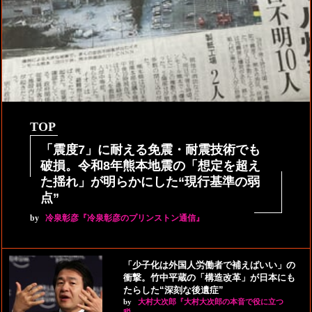
TOP
「震度7」に耐える免震・耐震技術でも
破損。令和8年熊本地震の「想定を超え
た揺れ」が明らかにした“現行基準の弱
点”
by
冷泉彰彦『冷泉彰彦のプリンストン通信』
「少子化は外国人労働者で補えばいい」の
衝撃。竹中平蔵の「構造改革」が日本にも
たらした“深刻な後遺症”
by
大村大次郎『大村大次郎の本音で役に立つ