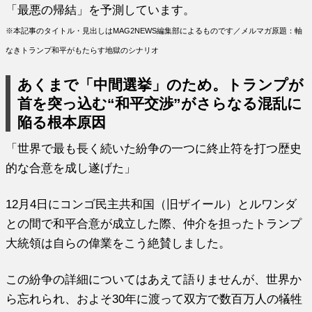
「最悪の帰結」を予測しています。
※本記事のタイトル・見出しはMAG2NEWS編集部によるものです／メルマガ原題：軸
なきトランプ和平がもたらす地獄のシナリオ
あくまで「中間選挙」のため。トランプが
首を突っ込む“和平交渉”がさらなる混乱に
陥る根本原因
「世界で最も長く続いた紛争の一つに終止符を打つ歴史
的な合意を成し遂げた」
12月4日にコンゴ民主共和国（旧ザイール）とルワンダ
との間で和平合意が成立した際、仲介を担ったトランプ
大統領は自らの偉業をこう絶賛しました。
この紛争の詳細についてはあえて語りませんが、世界か
ら忘れられ、およそ30年に渡って双方で数百万人の犠牲