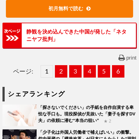
初月無料で読む
静観を決め込んできた中国が発した「ネタ
ニヤフ批判」
print
ページ:
固
1
固
2
,
固
3
,
固
4
,
固
5
,
固
6
,
定
定
定
定
定
定
シェアランキング
ペ
ペ
ペ
ペ
ペ
ペ
「探さないでください」の手紙を自作自演する卑
ー
ー
ー
ー
ー
ー
怯な手口も。現役探偵が見抜いた「妻子を探すDV
夫」の依頼に潜む“本当の狙い”
ジ
ジ
ジ
ジ
ジ
ジ
★ 2
「少子化は外国人労働者で補えばいい」の衝撃。
竹中平蔵の「構造改革」が日本にもたらした“深刻