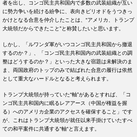
者を出し、コンゴ民主共和国内で多数の武装組織が互い
に勢力争いを続ける紛争に、表向きピリオドをうつきっ
かけとなる合意を仲介したことは、“アメリカ、トランプ
大統領だからできたこと”と称賛したいと思います。
しかし、「ルワンダ軍がいつコンゴ民主共和国から撤退
するのか？」、「コンゴ民主共和国内の武装組織との調
整はどうするのか？」といった大きな宿題は未解決のま
ま、両国政府のトップのみで結ばれた合意の履行は依然
として重大なハードルとなると考えられます。
トランプ大統領が持っていた“軸”があるとすれば、「コ
ンゴ民主共和国内に眠るレアアース（中国が権益を握
る）へのアメリカ企業のアクセスを確保すること」です
が、これはトランプ大統領が就任以来手掛けていたすべ
ての和平案件に共通する“軸“と言えます。