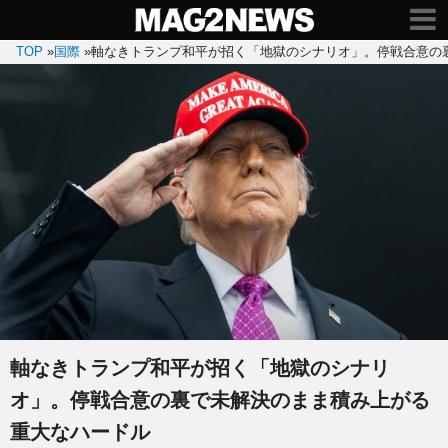
TOP
»
国際
»
軸なきトランプ和平が招く「地獄のシナリオ」。停戦合意の
軸なきトランプ和平が招く「地獄のシナリ
オ」。停戦合意の裏で未解決のまま積み上がる
重大なハードル