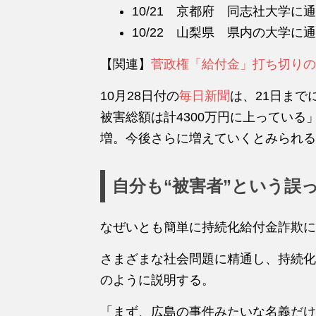
10/21 京都府 同志社大学に
10/22 山梨県 県内の大学に
【関連】
菅政権「給付金」打ち切りの
10月28日付の
毎日新聞
は、21日まで
被害総額は計4300万円に上ってい
増。今後さらに増えていくとみられる
自分も“被害者”という誤
なぜいとも簡単に持続化給付金詐欺に
さまざまな社会問題に精通し、持続化
のように説明する。
「まず、広島の事件みたいな名義だけ