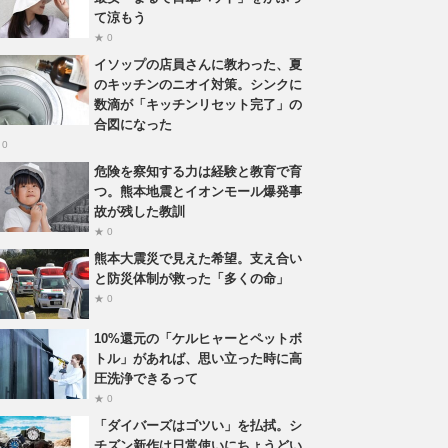
て涼もう
★ 0
イソップの店員さんに教わった、夏
のキッチンのニオイ対策。シンクに
数滴が「キッチンリセット完了」の
合図になった
 0
危険を察知する力は経験と教育で育
つ。熊本地震とイオンモール爆発事
故が残した教訓
★ 0
熊本大震災で見えた希望。支え合い
と防災体制が救った「多くの命」
★ 0
10%還元の「ケルヒャーとペットボ
トル」があれば、思い立った時に高
圧洗浄できるって
★ 0
「ダイバーズはゴツい」を払拭。シ
チズン新作は日常使いにちょうどい