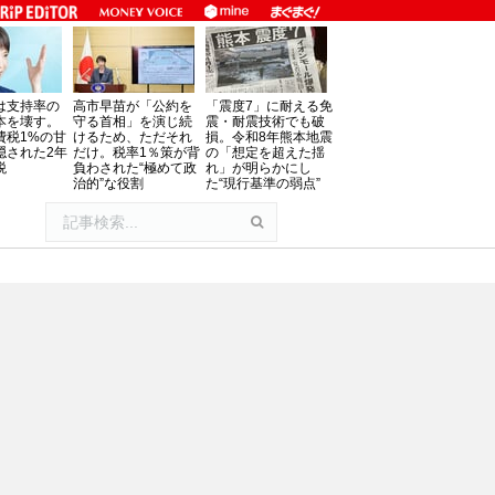
は支持率の
高市早苗が「公約を
「震度7」に耐える免
本を壊す。
守る首相」を演じ続
震・耐震技術でも破
費税1%の甘
けるため、ただそれ
損。令和8年熊本地震
隠された2年
だけ。税率1％策が背
の「想定を超えた揺
税
負わされた“極めて政
れ」が明らかにし
治的”な役割
た“現行基準の弱点”