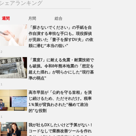
シェアランキング
週間
月間
総合
「探さないでください」の手紙を自
作自演する卑怯な手口も。現役探偵
が見抜いた「妻子を探すDV夫」の依
頼に潜む“本当の狙い”
 2
「震度7」に耐える免震・耐震技術で
も破損。令和8年熊本地震の「想定を
超えた揺れ」が明らかにした“現行基
準の弱点”
 1
高市早苗が「公約を守る首相」を演
じ続けるため、ただそれだけ。税率
1％策が背負わされた“極めて政治
的”な役割
 1
我が社もDXしたいけど予算がない！
コードなしで業務改善ツールを作れ