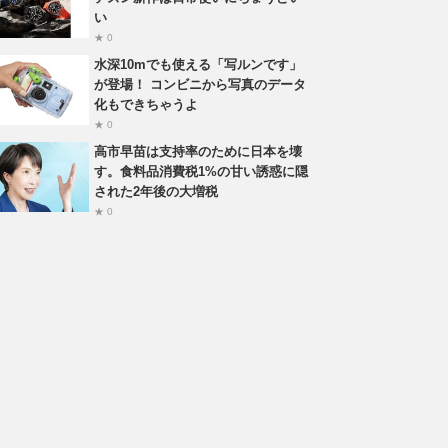
い
★ 0
水深10mでも使える「写ルンです」
が登場！ コンビニから写真のデータ
化もできちゃうよ
★ 0
高市早苗は支持率のために日本を壊
す。食料品消費税1%の甘い誘惑に隠
された2年後の大増税
★ 0