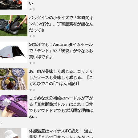
い
★ 0
バッグインの小サイズで「30時間キ
ンキン保冷」。宇宙服素材が鍵なん
だってさ
★ 0
54%オフも！Amazonタイムセール
で「テント」や「寝袋」が今ならお
買い得ですよ
★ 0
あ、肉が美味しく感じる。コッテリ
したソースも美味しく感じる。【こ
ぐれひでこの｢ごはん日記｣】
★ 0
こまめな水分補給のハードルが下が
る「真空断熱ボトル」はこれ！日常
でもアウトドアでも大活躍な理由は
ね…
 0
体感温度はマイナス4℃超え！ 過去
最安「まるで日傘ハット」をかぶっ