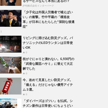
るサービスなんて本当にあるの？
[PR]株式会社インターパーク
「少子化は外国人労働者で補えばい
い」の衝撃。竹中平蔵の「構造改
革」が日本にもたらした“深刻な後遺
症”
 1
リビングに溶け込む防災グッズ。パ
ナソニックのLEDランタンは日常使
いOK
★ 0
枝がぐにゃりと潰れない。6,930円の
「武骨な園芸ハサミ」に替えて大正
解でした
★ 0
今、改めて見直したい防災グッズ。
「備える」だけじゃない優秀アイテ
ム３選。
★ 0
「ダイバーズはゴツい」を払拭。シ
チズン新作は日常使いにちょうどい