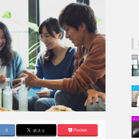
PR
ビ
エ
Pocket
0
ポスト