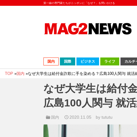
第一線の専門家たちがニッポンに「なぜ？」を問いかける
国内
国際
ビジネス
ライフ
カルチ
TOP
»
国内
»
なぜ大学生は給付金詐欺に手を染める？広島100人関与 就活
なぜ大学生は給付
広島100人関与 就
2020.11.05
by tututu
国内