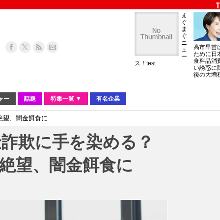
ま
ぐ
ま
ぐ
ニ
高市早苗
ュ
ために日
ー
食料品消
ス！test
い誘惑に
後の大増
ャー
話題
特集一覧 ▼
有名企業
絶望、闇金餌食に
金詐欺に手を染める？
活絶望、闇金餌食に