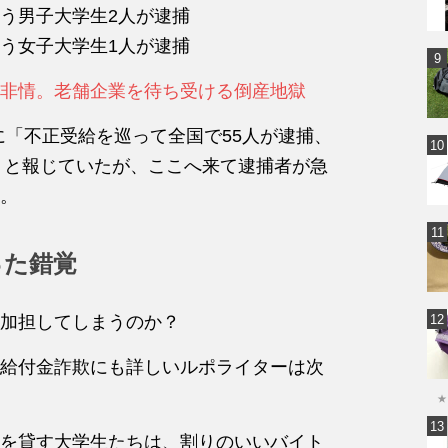
通う男子大学生2人が逮捕
通う女子大学生1人が逮捕
非情。老舗企業を待ち受ける倒産地獄
に「不正受給を巡って全国で55人が逮捕、
る」と報じていたが、ここへ来て逮捕者が急
。
った錯覚
加担してしまうのか？
給付金詐欺にも詳しいルポライターは次
★
を貸す大学生たちは、割りのいいバイト