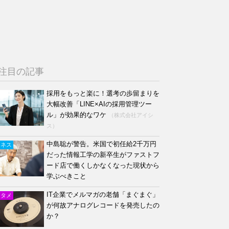
注目の記事
採用をもっと楽に！選考の歩留まりを
大幅改善「LINE×AIの採用管理ツー
ル」が効果的なワケ
（株式会社アイシ
ス）
中島聡が警告。米国で初任給2千万円
ジネス
だった情報工学の新卒生がファストフ
ード店で働くしかなくなった現状から
学ぶべきこと
IT企業でメルマガの老舗「まぐまぐ」
ンタメ
が何故アナログレコードを発売したの
か？