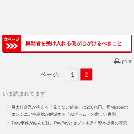
異動者を受け入れる側が心がけるべきこと
print
ページ:
固
1
固
2
,
定
定
いま読まれてます
ペ
ペ
巨大IT企業が抱える「見えない借金」は250兆円。元Microsoft
ー
ー
エンジニア中島聡が解説する「AIブーム」の危うい裏側
ジ
ジ
7pay事件が結んだ縁。PayPayとセブン＆アイ資本提携の背景