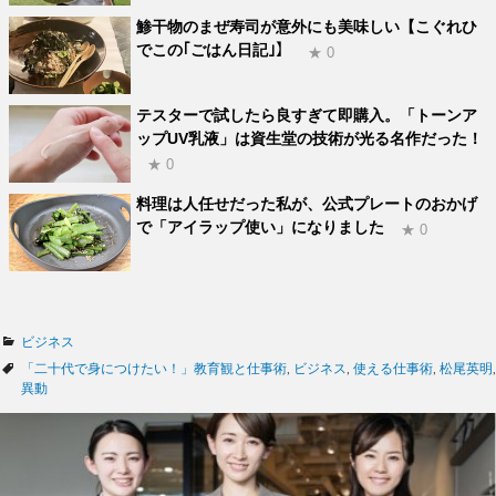
鯵干物のまぜ寿司が意外にも美味しい【こぐれひ
でこの｢ごはん日記｣】
★ 0
テスターで試したら良すぎて即購入。「トーンア
ップUV乳液」は資生堂の技術が光る名作だった！
★ 0
料理は人任せだった私が、公式プレートのおかげ
で「アイラップ使い」になりました
★ 0
カ
ビジネス
テ
タ
「二十代で身につけたい！」教育観と仕事術
,
ビジネス
,
使える仕事術
,
松尾英明
,
ゴ
グ
異動
リ
ー