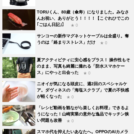
TORUくん、80歳（傘寿）になりました。みなさ
んお祝い、ありがとう！！！！【こぐれひでこの
｢ごはん日記｣】
★ 0
サンコーの新作マグネットケーブルは全盛り。奪
うのは「絡まりストレス」だけ
★ 0
夏アクティビティに安心感をプラス！ 操作性もそ
のまま、写真も綺麗に撮れる「防水スマホケー
ス」にやっと出会った
★ 0
ニオイが気になる頭皮に、週2回のスペシャルケ
ア。ダヴィネスの「海塩スクラブ」で夏の不快感
が軽くなった
★ 0
「レシピ動画を観ながら楽しくお料理」できるよ
うになった！山崎実業の意外な逸品でキッチン狭
い問題も改善
★ 0
スマホ代を抑えたいあなたへ。OPPOのAIカメラ