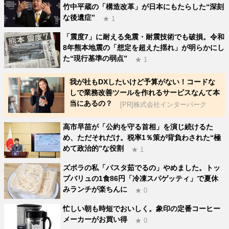
竹中平蔵の「構造改革」が日本にもたらした“深刻
な後遺症”
★ 1
「震度7」に耐える免震・耐震技術でも破損。令和
8年熊本地震の「想定を超えた揺れ」が明らかにし
た“現行基準の弱点”
★ 1
我が社もDXしたいけど予算がない！コードな
しで業務改善ツールを作れるサービスなんて本
当にあるの？
[PR]株式会社インターパーク
高市早苗が「公約を守る首相」を演じ続けるた
め、ただそれだけ。税率1％策が背負わされた“極
めて政治的”な役割
★ 1
ズボラの私「パスタ茹でるの」やめました。トッ
プバリュの1食86円「冷凍スパゲッティ」で夏休
みランチが楽ちんに
★ 0
忙しい朝も時短でおいしく。象印の定番コーヒー
メーカーがお買い得
★ 0