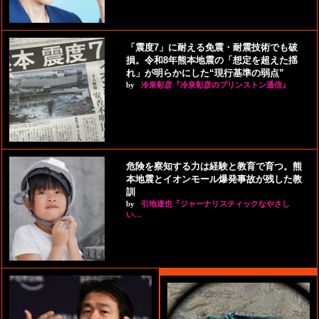
「震度7」に耐える免震・耐震技術でも破
損。令和8年熊本地震の「想定を超えた揺
れ」が明らかにした“現行基準の弱点”
by
冷泉彰彦『冷泉彰彦のプリンストン通信』
危険を察知する力は経験と教育で育つ。熊
本地震とイオンモール爆発事故が残した教
訓
by
引地達也『ジャーナリスティックなやさし
い…