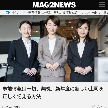
TOP
»
ビジネス
»
事前情報は一切、無視。新年度に新しい上司を正しく迎
事前情報は一切、無視。新年度に新しい上司を
正しく迎える方法
投
ビジネス
2021年3月30日