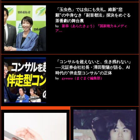
「玉虫色」では虫にも失礼。維新“悲
願”の中身なき「副首都法」採決をめぐる
茶番劇の舞台裏
by
新恭（あらたきょう）『国家権力＆メディ
ア…
「コンサルを超えないと、生き残れない」
──元証券会社社長・澤田聖陽が語る、AI
時代の"伴走型コンサル"の正体
by
gyouza（まぐまぐ編集部）