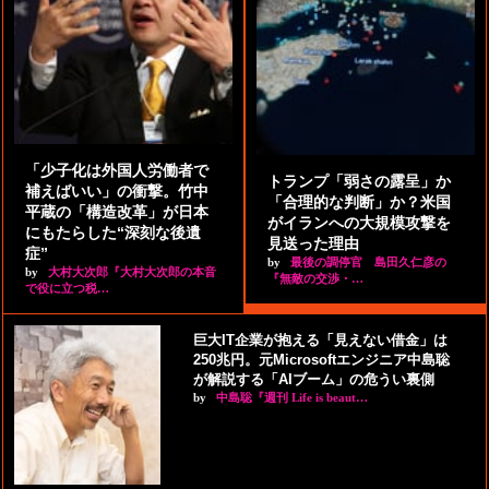
「少子化は外国人労働者で
トランプ「弱さの露呈」か
補えばいい」の衝撃。竹中
「合理的な判断」か？米国
平蔵の「構造改革」が日本
がイランへの大規模攻撃を
にもたらした“深刻な後遺
見送った理由
症”
by
最後の調停官 島田久仁彦の
by
大村大次郎『大村大次郎の本音
『無敵の交渉・…
で役に立つ税…
巨大IT企業が抱える「見えない借金」は
250兆円。元Microsoftエンジニア中島聡
が解説する「AIブーム」の危うい裏側
by
中島聡『週刊 Life is beaut…