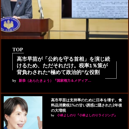
TOP
高市早苗が「公約を守る首相」を演じ続
けるため、ただそれだけ。税率1％策が
背負わされた“極めて政治的”な役割
by
新恭（あらたきょう）『国家権力＆メディア…
高市早苗は支持率のために日本を壊す。食
料品消費税1%の甘い誘惑に隠された2年後
の大増税
by
小林よしのり『小林よしのりライジング』