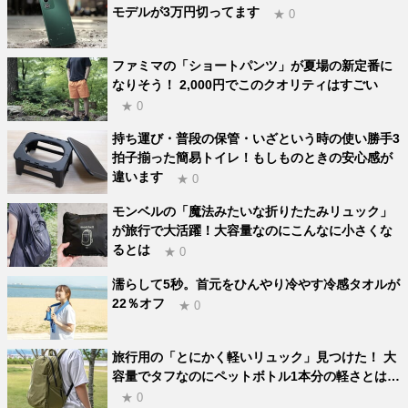
モデルが3万円切ってます
★ 0
ファミマの「ショートパンツ」が夏場の新定番に
なりそう！ 2,000円でこのクオリティはすごい
★ 0
持ち運び・普段の保管・いざという時の使い勝手3
拍子揃った簡易トイレ！もしものときの安心感が
違います
★ 0
モンベルの「魔法みたいな折りたたみリュック」
が旅行で大活躍！大容量なのにこんなに小さくな
るとは
★ 0
濡らして5秒。首元をひんやり冷やす冷感タオルが
22％オフ
★ 0
旅行用の「とにかく軽いリュック」見つけた！ 大
容量でタフなのにペットボトル1本分の軽さとは…
★ 0