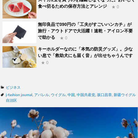
食べ切るための保存方法とアレンジ
★ 0
無印良品で390円の「工夫がすごいハンカチ」が
旅行・アウトドアで大活躍！速乾・アイロン不要
で助かる
★ 0
キーホルダーなのに「本気の防災グッズ」。少な
い息で「救助犬にも届く音」が出せちゃうんです
★ 0
カ
ビジネス
テ
タ
j-fashion journal
,
アパレル
,
ウイグル
,
中国
,
中国共産党
,
坂口昌章
,
新疆ウイグル
ゴ
グ
自治区
リ
ー