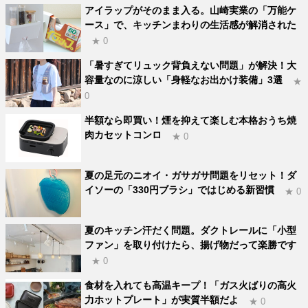
アイラップがそのまま入る。山崎実業の「万能ケ
ース」で、キッチンまわりの生活感が解消された
★ 0
「暑すぎてリュック背負えない問題」が解決！大
容量なのに涼しい「身軽なお出かけ装備」3選
★
0
半額なら即買い！煙を抑えて楽しむ本格おうち焼
肉カセットコンロ
★ 0
夏の足元のニオイ・ガサガサ問題をリセット！ダ
イソーの「330円ブラシ」ではじめる新習慣
★ 0
夏のキッチン汗だく問題。ダクトレールに「小型
ファン」を取り付けたら、揚げ物だって楽勝です
★ 0
食材を入れても高温キープ！「ガス火ばりの高火
力ホットプレート」が実質半額だよ
★ 0