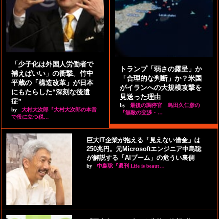
「少子化は外国人労働者で
トランプ「弱さの露呈」か
補えばいい」の衝撃。竹中
「合理的な判断」か？米国
平蔵の「構造改革」が日本
がイランへの大規模攻撃を
にもたらした“深刻な後遺
見送った理由
症”
by
最後の調停官 島田久仁彦の
by
大村大次郎『大村大次郎の本音
『無敵の交渉・…
で役に立つ税…
巨大IT企業が抱える「見えない借金」は
250兆円。元Microsoftエンジニア中島聡
が解説する「AIブーム」の危うい裏側
by
中島聡『週刊 Life is beaut…