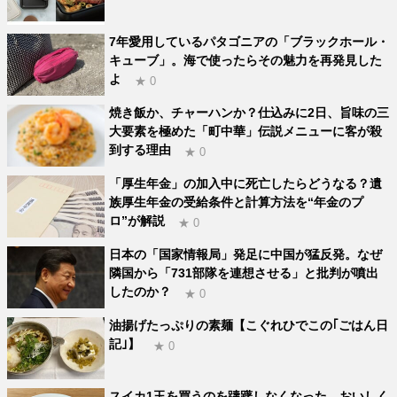
7年愛用しているパタゴニアの「ブラックホール・
キューブ」。海で使ったらその魅力を再発見した
よ
★ 0
焼き飯か、チャーハンか？仕込みに2日、旨味の三
大要素を極めた「町中華」伝説メニューに客が殺
到する理由
★ 0
「厚生年金」の加入中に死亡したらどうなる？遺
族厚生年金の受給条件と計算方法を“年金のプ
ロ”が解説
★ 0
日本の「国家情報局」発足に中国が猛反発。なぜ
隣国から「731部隊を連想させる」と批判が噴出
したのか？
★ 0
油揚げたっぷりの素麺【こぐれひでこの｢ごはん日
記｣】
★ 0
スイカ1玉を買うのを躊躇しなくなった。おいしく