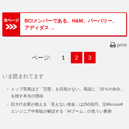
BCIメンバーである、H&M、バーバリー、
アディダス ...
print
ページ:
固
1
固
2
,
固
3
,
定
定
定
いま読まれてます
ペ
ペ
ペ
トップ営業ほど「完璧」を目指さない。商談に「20％の余白」
ー
ー
ー
を残す本当の理由
ジ
ジ
ジ
巨大IT企業が抱える「見えない借金」は250兆円。元Microsoft
エンジニア中島聡が解説する「AIブーム」の危うい裏側