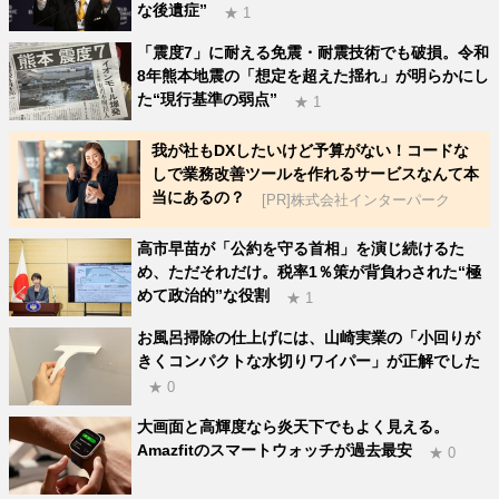
な後遺症”
★ 1
「震度7」に耐える免震・耐震技術でも破損。令和
8年熊本地震の「想定を超えた揺れ」が明らかにし
た“現行基準の弱点”
★ 1
我が社もDXしたいけど予算がない！コードな
しで業務改善ツールを作れるサービスなんて本
当にあるの？
[PR]株式会社インターパーク
高市早苗が「公約を守る首相」を演じ続けるた
め、ただそれだけ。税率1％策が背負わされた“極
めて政治的”な役割
★ 1
お風呂掃除の仕上げには、山崎実業の「小回りが
きくコンパクトな水切りワイパー」が正解でした
★ 0
大画面と高輝度なら炎天下でもよく見える。
Amazfitのスマートウォッチが過去最安
★ 0