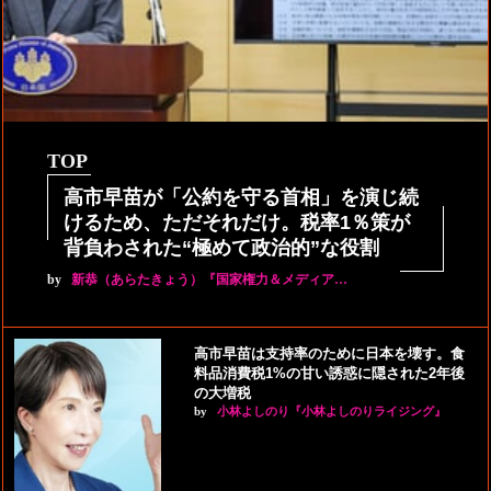
TOP
高市早苗が「公約を守る首相」を演じ続
けるため、ただそれだけ。税率1％策が
背負わされた“極めて政治的”な役割
by
新恭（あらたきょう）『国家権力＆メディア…
高市早苗は支持率のために日本を壊す。食
料品消費税1%の甘い誘惑に隠された2年後
の大増税
by
小林よしのり『小林よしのりライジング』