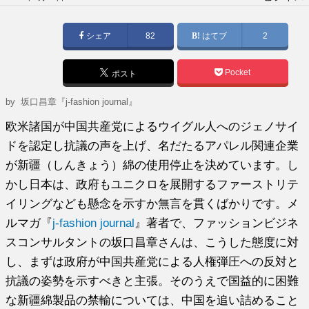
稿
日:
シェア
82
はてブ
2
Pocket
ポスト
by
坂口昌章『j-fashion journal』
欧米諸国が中国共産党によるウイグル人へのジェノサイ
ドを認定し抗議の声を上げ、名だたるアパレル関連企業
が新疆（しんきょう）綿の使用停止を決めています。し
かし日本は、政府もユニクロを展開するファーストリテ
イリングなども懸念を示すか無言を貫くばかりです。メ
ルマガ『
j-fashion journal
』著者で、ファッションビジネ
スコンサルタントの坂口昌章さんは、こうした態度に対
し、まずは政府が中国共産党による人権弾圧への反対と
抗議の姿勢を示すべきと主張。そのうえで国益的に困難
な新疆綿製品の禁輸については、中国を追い詰めること