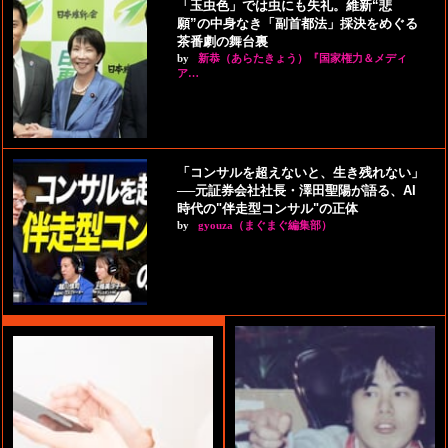
「玉虫色」では虫にも失礼。維新“悲
願”の中身なき「副首都法」採決をめぐる
茶番劇の舞台裏
by
新恭（あらたきょう）『国家権力＆メディ
ア…
「コンサルを超えないと、生き残れない」
──元証券会社社長・澤田聖陽が語る、AI
時代の"伴走型コンサル"の正体
by
gyouza（まぐまぐ編集部）