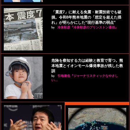
「震度7」に耐える免震・耐震技術でも破
損。令和8年熊本地震の「想定を超えた揺
れ」が明らかにした“現行基準の弱点”
by
冷泉彰彦『冷泉彰彦のプリンストン通信』
危険を察知する力は経験と教育で育つ。熊
本地震とイオンモール爆発事故が残した教
訓
by
引地達也『ジャーナリスティックなやさし
い…