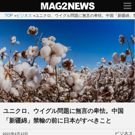
TOP
»
ビジネス
»
ユニクロ、ウイグル問題に無言の卑怯。中国「新疆綿」
ユニクロ、ウイグル問題に無言の卑怯。中国
「新疆綿」禁輸の前に日本がすべきこと
投
ビジネス
2021年4月12日