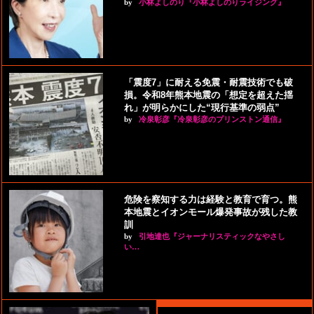
by
小林よしのり『小林よしのりライジング』
「震度7」に耐える免震・耐震技術でも破
損。令和8年熊本地震の「想定を超えた揺
れ」が明らかにした“現行基準の弱点”
by
冷泉彰彦『冷泉彰彦のプリンストン通信』
危険を察知する力は経験と教育で育つ。熊
本地震とイオンモール爆発事故が残した教
訓
by
引地達也『ジャーナリスティックなやさし
い…