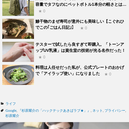
容量でタフなのにペットボトル1本分の軽さとは…
★ 0
鯵干物のまぜ寿司が意外にも美味しい【こぐれひ
でこの｢ごはん日記｣】
★ 0
テスターで試したら良すぎて即購入。「トーンア
ップUV乳液」は資生堂の技術が光る名作だった！
★ 0
料理は人任せだった私が、公式プレートのおかげ
で「アイラップ使い」になりました
★ 0
カ
ライフ
テ
タ
Google
,
『杉原耀介の「ハックテックあきばラブ★」』
,
ネット
,
プライバシー
,
ゴ
グ
杉原耀介
リ
ー