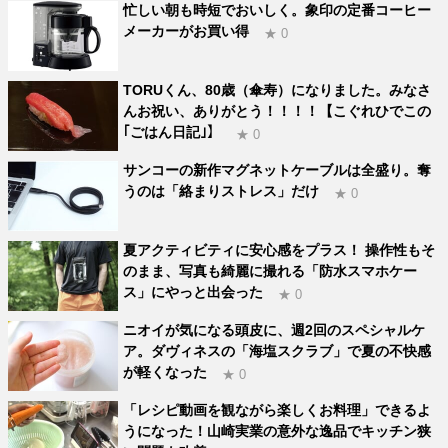
忙しい朝も時短でおいしく。象印の定番コーヒー
メーカーがお買い得
★ 0
TORUくん、80歳（傘寿）になりました。みなさ
んお祝い、ありがとう！！！！【こぐれひでこの
｢ごはん日記｣】
★ 0
サンコーの新作マグネットケーブルは全盛り。奪
うのは「絡まりストレス」だけ
★ 0
夏アクティビティに安心感をプラス！ 操作性もそ
のまま、写真も綺麗に撮れる「防水スマホケー
ス」にやっと出会った
★ 0
ニオイが気になる頭皮に、週2回のスペシャルケ
ア。ダヴィネスの「海塩スクラブ」で夏の不快感
が軽くなった
★ 0
「レシピ動画を観ながら楽しくお料理」できるよ
うになった！山崎実業の意外な逸品でキッチン狭