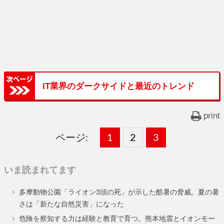
IT業界のダークサイドと最近のトレンド
print
ページ:
固
1
固
2
,
固
3
,
定
定
定
いま読まれてます
ペ
ペ
ペ
多摩動物公園「ライオン3頭の死」が示した酷暑の脅威。夏の暑
ー
ー
ー
さは「新たな自然災害」になった
ジ
ジ
ジ
危険を察知する力は経験と教育で育つ。熊本地震とイオンモー