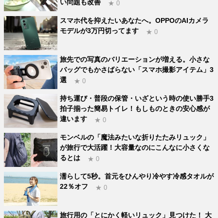
い問題も改善
★ 0
スマホ代を抑えたいあなたへ。OPPOのAIカメラ
モデルが3万円切ってます
★ 0
旅先での写真のバリエーションが増える。小さな
バッグでもかさばらない「スマホ撮影アイテム」3
選
★ 0
持ち運び・普段の保管・いざという時の使い勝手3
拍子揃った簡易トイレ！もしものときの安心感が
違います
★ 0
モンベルの「魔法みたいな折りたたみリュック」
が旅行で大活躍！大容量なのにこんなに小さくな
るとは
★ 0
濡らして5秒。首元をひんやり冷やす冷感タオルが
22％オフ
★ 0
旅行用の「とにかく軽いリュック」見つけた！ 大