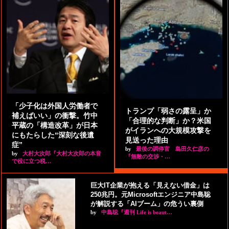
「少子化は外国人労働者で
トランプ「弱さの露呈」か
補えばいい」の衝撃。竹中
「合理的な判断」か？米国
平蔵の「構造改革」が日本
がイランへの大規模攻撃を
にもたらした“深刻な後遺
見送った理由
症”
by
最後の調停官 島田久仁彦の
by
大村大次郎『大村大次郎の本音
『無敵の交渉・…
で役に立つ税…
巨大IT企業が抱える「見えない借金」は
250兆円。元Microsoftエンジニア中島聡
が解説する「AIブーム」の危うい裏側
by
中島聡『週刊 Life is beaut…