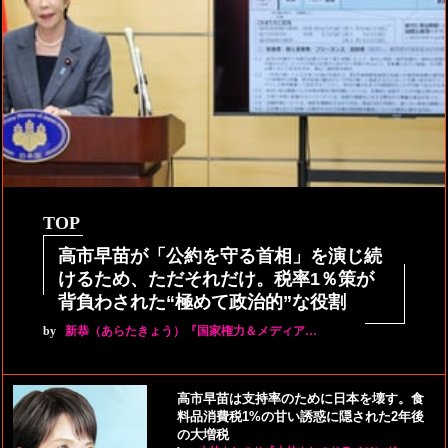
TOP
高市早苗が「公約を守る首相」を演じ続
けるため、ただそれだけ。税率1％策が
背負わされた“極めて政治的”な役割
by
新恭（あらたきょう）『国家権力＆メディア…
高市早苗は支持率のために日本を壊す。食
料品消費税1%の甘い誘惑に隠された2年後
の大増税