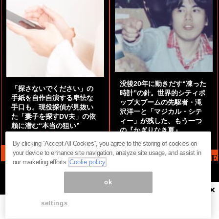
没後20年に動きだす“凍った
「探さないでください」の
時計”の針。世界的シティポ
手紙を自作自演する卑怯な
ップ大ブームの先駆者・滝
手口も。現役探偵が見抜い
沢洋一と「マジカル・シテ
た「妻子を探すDV夫」の依
ィー」が残した、もう一つ
頼に潜む“本当の狙い”
の『かぎりなき夏』
by
阿部泰尚『伝説の探偵』
by
都鳥 流星
By clicking “Accept All Cookies”, you agree to the storing of cookies on
your device to enhance site navigation, analyze site usage, and assist in
MAG2 NEWS HEADLINE
our marketing efforts.
Coolie policy
ok
×
ページ内の商標は全て商標権者に属します。無断転載を禁じます。 ©
まぐまぐ！
settings