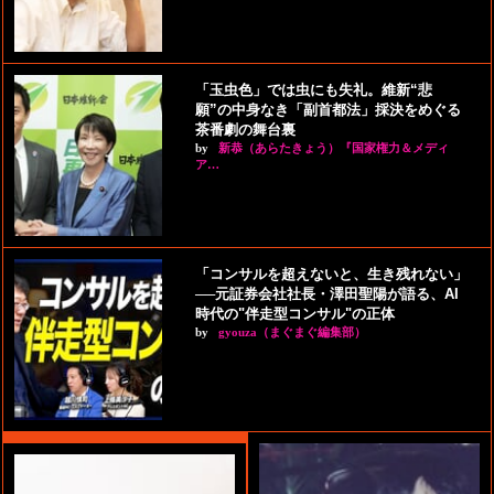
「玉虫色」では虫にも失礼。維新“悲
願”の中身なき「副首都法」採決をめぐる
茶番劇の舞台裏
by
新恭（あらたきょう）『国家権力＆メディ
ア…
「コンサルを超えないと、生き残れない」
──元証券会社社長・澤田聖陽が語る、AI
時代の"伴走型コンサル"の正体
by
gyouza（まぐまぐ編集部）