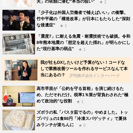
夫」の依頼に潜む“本当の狙い”
★ 2
「少子化は外国人労働者で補えばいい」の衝撃。
竹中平蔵の「構造改革」が日本にもたらした“深刻
な後遺症”
★ 1
「震度7」に耐える免震・耐震技術でも破損。令和
8年熊本地震の「想定を超えた揺れ」が明らかにし
た“現行基準の弱点”
★ 1
我が社もDXしたいけど予算がない！コードな
しで業務改善ツールを作れるサービスなんて本
当にあるの？
[PR]株式会社インターパーク
高市早苗が「公約を守る首相」を演じ続けるた
め、ただそれだけ。税率1％策が背負わされた“極
めて政治的”な役割
★ 1
ズボラの私「パスタ茹でるの」やめました。トッ
プバリュの1食86円「冷凍スパゲッティ」で夏休
みランチが楽ちんに
★ 0