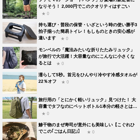
なりそう！ 2,000円でこのクオリティはすごい
★ 0
持ち運び・普段の保管・いざという時の使い勝手3
拍子揃った簡易トイレ！もしものときの安心感が
違います
★ 0
モンベルの「魔法みたいな折りたたみリュック」
が旅行で大活躍！大容量なのにこんなに小さくな
るとは
★ 0
濡らして5秒。首元をひんやり冷やす冷感タオルが
22％オフ
★ 0
旅行用の「とにかく軽いリュック」見つけた！ 大
容量でタフなのにペットボトル1本分の軽さとは…
★ 0
鯵干物のまぜ寿司が意外にも美味しい【こぐれひ
でこの｢ごはん日記｣】
★ 0