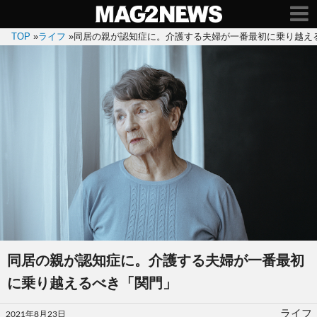
TOP
»
ライフ
»
同居の親が認知症に。介護する夫婦が一番最初に乗り越え
同居の親が認知症に。介護する夫婦が一番最初
に乗り越えるべき「関門」
投
ライフ
2021年8月23日