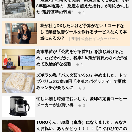
8年熊本地震の「想定を超えた揺れ」が明らかにし
た“現行基準の弱点”
★ 1
我が社もDXしたいけど予算がない！コードな
しで業務改善ツールを作れるサービスなんて本
当にあるの？
[PR]株式会社インターパーク
高市早苗が「公約を守る首相」を演じ続けるた
め、ただそれだけ。税率1％策が背負わされた“極
めて政治的”な役割
★ 1
ズボラの私「パスタ茹でるの」やめました。トッ
プバリュの1食86円「冷凍スパゲッティ」で夏休
みランチが楽ちんに
★ 0
忙しい朝も時短でおいしく。象印の定番コーヒー
メーカーがお買い得
★ 0
TORUくん、80歳（傘寿）になりました。みなさ
んお祝い、ありがとう！！！！【こぐれひでこの