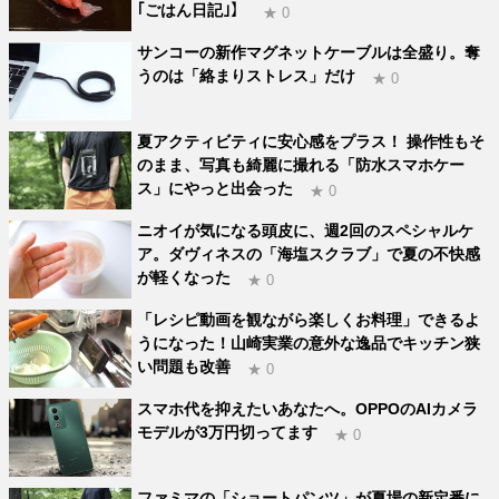
｢ごはん日記｣】
★ 0
サンコーの新作マグネットケーブルは全盛り。奪
うのは「絡まりストレス」だけ
★ 0
夏アクティビティに安心感をプラス！ 操作性もそ
のまま、写真も綺麗に撮れる「防水スマホケー
ス」にやっと出会った
★ 0
ニオイが気になる頭皮に、週2回のスペシャルケ
ア。ダヴィネスの「海塩スクラブ」で夏の不快感
が軽くなった
★ 0
「レシピ動画を観ながら楽しくお料理」できるよ
うになった！山崎実業の意外な逸品でキッチン狭
い問題も改善
★ 0
スマホ代を抑えたいあなたへ。OPPOのAIカメラ
モデルが3万円切ってます
★ 0
ファミマの「ショートパンツ」が夏場の新定番に