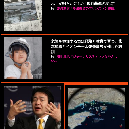
れ」が明らかにした“現行基準の弱点”
by
冷泉彰彦『冷泉彰彦のプリンストン通信』
危険を察知する力は経験と教育で育つ。熊
本地震とイオンモール爆発事故が残した教
訓
by
引地達也『ジャーナリスティックなやさし
い…