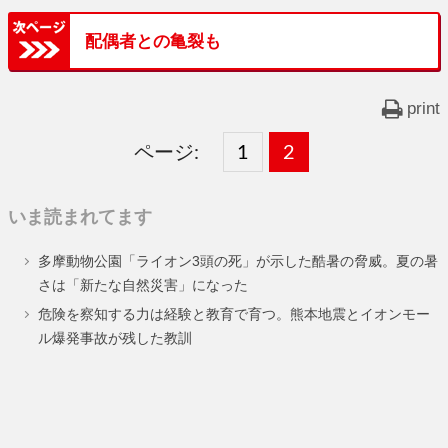
配偶者との亀裂も
print
ページ:
固
1
固
2
,
定
定
いま読まれてます
ペ
ペ
多摩動物公園「ライオン3頭の死」が示した酷暑の脅威。夏の暑
ー
ー
さは「新たな自然災害」になった
ジ
ジ
危険を察知する力は経験と教育で育つ。熊本地震とイオンモー
ル爆発事故が残した教訓