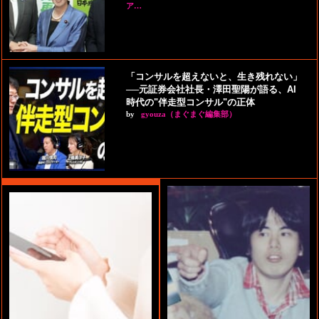
ア…
「コンサルを超えないと、生き残れない」
──元証券会社社長・澤田聖陽が語る、AI
時代の"伴走型コンサル"の正体
by
gyouza（まぐまぐ編集部）