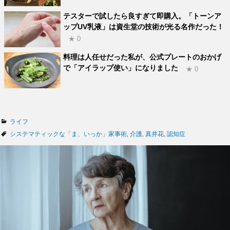
テスターで試したら良すぎて即購入。「トーンア
ップUV乳液」は資生堂の技術が光る名作だった！
★ 0
料理は人任せだった私が、公式プレートのおかげ
で「アイラップ使い」になりました
★ 0
カ
ライフ
テ
タ
システマティックな「ま、いっか」家事術
,
介護
,
真井花
,
認知症
ゴ
グ
リ
ー