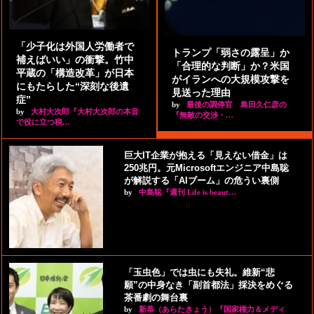
「少子化は外国人労働者で
トランプ「弱さの露呈」か
補えばいい」の衝撃。竹中
「合理的な判断」か？米国
平蔵の「構造改革」が日本
がイランへの大規模攻撃を
にもたらした“深刻な後遺
見送った理由
症”
by
最後の調停官 島田久仁彦の
by
大村大次郎『大村大次郎の本音
『無敵の交渉・…
で役に立つ税…
巨大IT企業が抱える「見えない借金」は
250兆円。元Microsoftエンジニア中島聡
が解説する「AIブーム」の危うい裏側
by
中島聡『週刊 Life is beaut…
「玉虫色」では虫にも失礼。維新“悲
願”の中身なき「副首都法」採決をめぐる
茶番劇の舞台裏
by
新恭（あらたきょう）『国家権力＆メディ