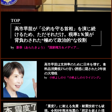
TOP
高市早苗が「公約を守る首相」を演じ続
けるため、ただそれだけ。税率1％策が
背負わされた“極めて政治的”な役割
by
新恭（あらたきょう）『国家権力＆メディア…
高市早苗は支持率のために日本を壊す。食
料品消費税1%の甘い誘惑に隠された2年後
の大増税
by
小林よしのり『小林よしのりライジング』
「震度7」に耐える免震・耐震技術でも破
損。令和8年熊本地震の「想定を超えた揺