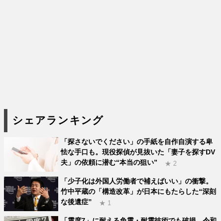
シェアランキング
「探さないでください」の手紙を自作自演する卑
怯な手口も。現役探偵が見抜いた「妻子を探すDV
夫」の依頼に潜む“本当の狙い”
★ 2
「少子化は外国人労働者で補えばいい」の衝撃。
竹中平蔵の「構造改革」が日本にもたらした“深刻
な後遺症”
★ 1
「震度7」に耐える免震・耐震技術でも破損。令和