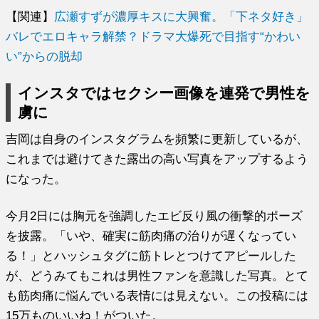
【関連】
広瀬すずが濃厚キスに大興奮。「下ネタ好き」
バレでエロキャラ解禁？ドラマ大爆死で目指す“かわい
い”からの脱却
インスタではセクシー画像を連発で男性を
虜に
吉岡は自身のインスタグラムを頻繁に更新しているが、
これまでは避けてきた露出の高い写真をアップするよう
になった。
今月2日には胸元を強調したエビ反り風の衝撃的ポーズ
を披露。「いや、確実に筋肉痛の治りが遅くなってい
る！」とハッシュタグに筋トレとつけてアピールした
が、どうみてもこれは男性ファンを意識した写真。とて
も筋肉痛に悩んでいる表情には見えない。この投稿には
15万ものいいね！がついた。