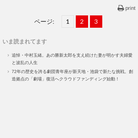
print
ページ:
固
1
固
2
,
固
3
,
定
定
定
いま読まれてます
ペ
ペ
ペ
追悼・中村玉緒。あの勝新太郎を支え続けた妻が明かす夫婦愛
ー
ー
ー
と波乱の人生
ジ
ジ
ジ
72年の歴史を誇る劇団青年座が新天地・池袋で新たな挑戦。創
造拠点の「劇場」復活へクラウドファンディング始動！