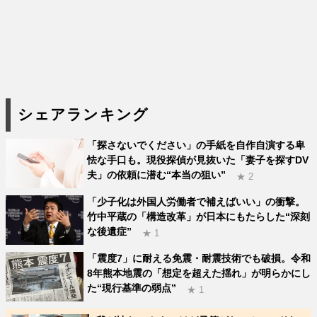
シェアランキング
「探さないでください」の手紙を自作自演する卑
怯な手口も。現役探偵が見抜いた「妻子を探すDV
夫」の依頼に潜む“本当の狙い”
★ 2
「少子化は外国人労働者で補えばいい」の衝撃。
竹中平蔵の「構造改革」が日本にもたらした“深刻
な後遺症”
★ 1
「震度7」に耐える免震・耐震技術でも破損。令和
8年熊本地震の「想定を超えた揺れ」が明らかにし
た“現行基準の弱点”
★ 1