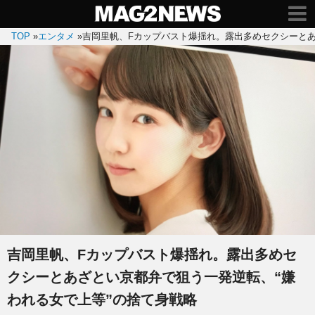
TOP
»
エンタメ
»
吉岡里帆、Fカップバスト爆揺れ。露出多めセクシーとあ
吉岡里帆、Fカップバスト爆揺れ。露出多めセ
クシーとあざとい京都弁で狙う一発逆転、“嫌
われる女で上等”の捨て身戦略