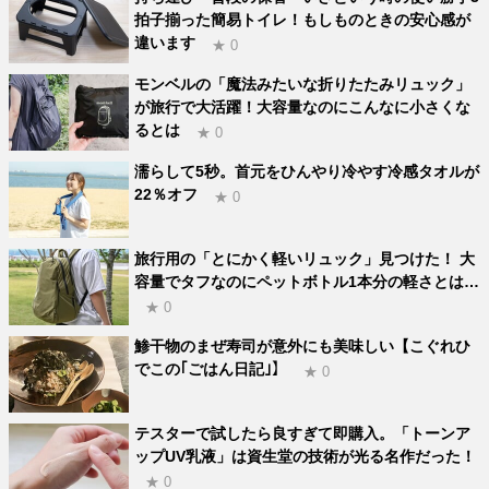
拍子揃った簡易トイレ！もしものときの安心感が
違います
★ 0
モンベルの「魔法みたいな折りたたみリュック」
が旅行で大活躍！大容量なのにこんなに小さくな
るとは
★ 0
濡らして5秒。首元をひんやり冷やす冷感タオルが
22％オフ
★ 0
旅行用の「とにかく軽いリュック」見つけた！ 大
容量でタフなのにペットボトル1本分の軽さとは…
★ 0
鯵干物のまぜ寿司が意外にも美味しい【こぐれひ
でこの｢ごはん日記｣】
★ 0
テスターで試したら良すぎて即購入。「トーンア
ップUV乳液」は資生堂の技術が光る名作だった！
★ 0