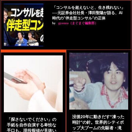
「コンサルを超えないと、生き残れない」
──元証券会社社長・澤田聖陽が語る、AI
時代の"伴走型コンサル"の正体
by
gyouza（まぐまぐ編集部）
没後20年に動きだす“凍った
「探さないでください」の
時計”の針。世界的シティポ
手紙を自作自演する卑怯な
ップ大ブームの先駆者・滝
手口も。現役探偵が見抜い