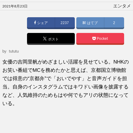
投
エンタメ
2021年8月23日
稿
日:
シェア
2237
はてブ
2
Pocket
ポスト
by tututu
女優の吉岡里帆がめざましい活躍を見せている。NHKの
お笑い番組でMCを務めたかと思えば、京都国立博物館
では得意の“京都弁”で「おいでやす」と音声ガイドを担
当。自身のインスタグラムではキワドい画像を披露する
など、人気維持のためもはや何でもアリの状態になって
いる。