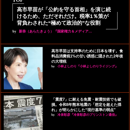
高市早苗が「公約を守る首相」を演じ続
けるため、ただそれだけ。税率1％策が
背負わされた“極めて政治的”な役割
by
新恭（あらたきょう）『国家権力＆メディア…
高市早苗は支持率のために日本を壊す。食
料品消費税1%の甘い誘惑に隠された2年後
の大増税
by
小林よしのり『小林よしのりライジング』
「震度7」に耐える免震・耐震技術でも破
損。令和8年熊本地震の「想定を超えた揺
れ」が明らかにした“現行基準の弱点”
by
冷泉彰彦『冷泉彰彦のプリンストン通信』