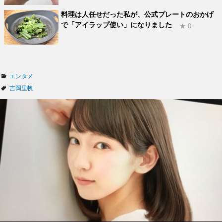
料理は人任せだった私が、公式プレートのおかげ
で「アイラップ使い」になりました
★ 0
カ
エンタメ
テ
タ
吉岡里帆
ゴ
グ
リ
ー