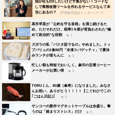
我が社もDXしたいけど予算がない！コードな
しで業務改善ツールを作れるサービスなんて本
当にあるの？
[PR]株式会社インターパーク
高市早苗が「公約を守る首相」を演じ続けるた
め、ただそれだけ。税率1％策が背負わされた“極
めて政治的”な役割
★ 1
ズボラの私「パスタ茹でるの」やめました。トッ
プバリュの1食86円「冷凍スパゲッティ」で夏休
みランチが楽ちんに
★ 0
忙しい朝も時短でおいしく。象印の定番コーヒー
メーカーがお買い得
★ 0
TORUくん、80歳（傘寿）になりました。みなさ
んお祝い、ありがとう！！！！【こぐれひでこの
｢ごはん日記｣】
★ 0
サンコーの新作マグネットケーブルは全盛り。奪
うのは「絡まりストレス」だけ
★ 0