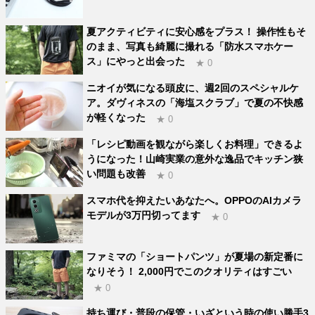
夏アクティビティに安心感をプラス！ 操作性もそ
のまま、写真も綺麗に撮れる「防水スマホケー
ス」にやっと出会った
★ 0
ニオイが気になる頭皮に、週2回のスペシャルケ
ア。ダヴィネスの「海塩スクラブ」で夏の不快感
が軽くなった
★ 0
「レシピ動画を観ながら楽しくお料理」できるよ
うになった！山崎実業の意外な逸品でキッチン狭
い問題も改善
★ 0
スマホ代を抑えたいあなたへ。OPPOのAIカメラ
モデルが3万円切ってます
★ 0
ファミマの「ショートパンツ」が夏場の新定番に
なりそう！ 2,000円でこのクオリティはすごい
★ 0
持ち運び・普段の保管・いざという時の使い勝手3