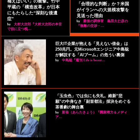
補えばいい」の衝撃。竹中
「合理的な判断」か？米国
平蔵の「構造改革」が日本
がイランへの大規模攻撃を
にもたらした“深刻な後遺
見送った理由
症”
by
最後の調停官 島田久仁彦の
by
大村大次郎『大村大次郎の本音
『無敵の交渉・…
で役に立つ税…
巨大IT企業が抱える「見えない借金」は
250兆円。元Microsoftエンジニア中島聡
が解説する「AIブーム」の危うい裏側
by
中島聡『週刊 Life is beaut…
「玉虫色」では虫にも失礼。維新“悲
願”の中身なき「副首都法」採決をめぐる
茶番劇の舞台裏
by
新恭（あらたきょう）『国家権力＆メディ
ア…