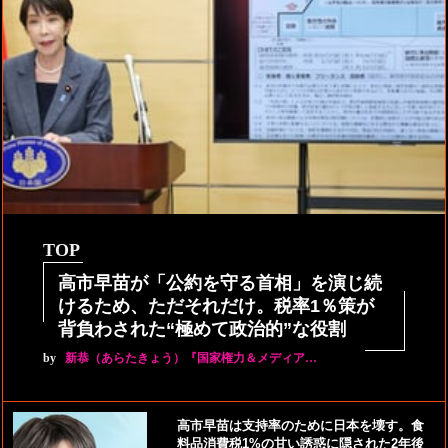
TOP
高市早苗が「公約を守る首相」を演じ続
けるため、ただそれだけ。税率1％策が
背負わされた“極めて政治的”な役割
by
新恭（あらたきょう）『国家権力＆メディア…
高市早苗は支持率のために日本を壊す。食
料品消費税1%の甘い誘惑に隠された2年後