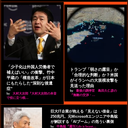
「少子化は外国人労働者で
トランプ「弱さの露呈」か
補えばいい」の衝撃。竹中
「合理的な判断」か？米国
平蔵の「構造改革」が日本
がイランへの大規模攻撃を
にもたらした“深刻な後遺
見送った理由
症”
by
最後の調停官 島田久仁彦の
by
大村大次郎『大村大次郎の本音
『無敵の交渉・…
で役に立つ税…
巨大IT企業が抱える「見えない借金」は
250兆円。元Microsoftエンジニア中島聡
が解説する「AIブーム」の危うい裏側
by
中島聡『週刊 Life is beaut…