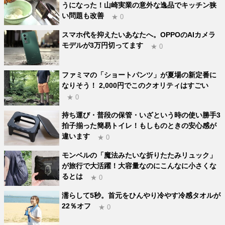
うになった！山崎実業の意外な逸品でキッチン狭
い問題も改善
★ 0
スマホ代を抑えたいあなたへ。OPPOのAIカメラ
モデルが3万円切ってます
★ 0
ファミマの「ショートパンツ」が夏場の新定番に
なりそう！ 2,000円でこのクオリティはすごい
★ 0
持ち運び・普段の保管・いざという時の使い勝手3
拍子揃った簡易トイレ！もしものときの安心感が
違います
★ 0
モンベルの「魔法みたいな折りたたみリュック」
が旅行で大活躍！大容量なのにこんなに小さくな
るとは
★ 0
濡らして5秒。首元をひんやり冷やす冷感タオルが
22％オフ
★ 0