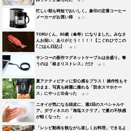
★ 0
忙しい朝も時短でおいしく。象印の定番コーヒー
メーカーがお買い得
★ 0
TORUくん、80歳（傘寿）になりました。みなさ
んお祝い、ありがとう！！！！【こぐれひでこの
｢ごはん日記｣】
★ 0
サンコーの新作マグネットケーブルは全盛り。奪
うのは「絡まりストレス」だけ
★ 0
夏アクティビティに安心感をプラス！ 操作性もそ
のまま、写真も綺麗に撮れる「防水スマホケー
ス」にやっと出会った
★ 0
ニオイが気になる頭皮に、週2回のスペシャルケ
ア。ダヴィネスの「海塩スクラブ」で夏の不快感
が軽くなった
★ 0
「レシピ動画を観ながら楽しくお料理」できるよ