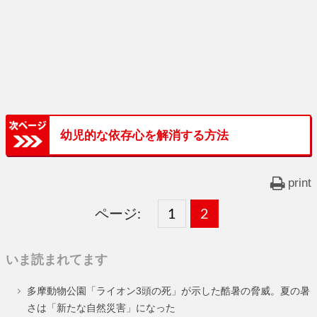
幼児的な依存心を解消する方法
print
ページ:
固
1
固
2
,
定
定
いま読まれてます
ペ
ペ
多摩動物公園「ライオン3頭の死」が示した酷暑の脅威。夏の暑
ー
ー
さは「新たな自然災害」になった