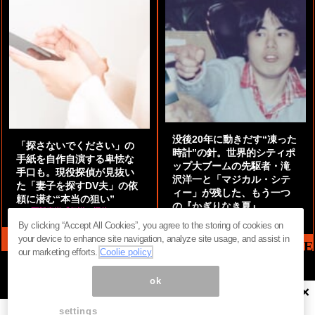
没後20年に動きだす“凍った
「探さないでください」の
時計”の針。世界的シティポ
手紙を自作自演する卑怯な
ップ大ブームの先駆者・滝
手口も。現役探偵が見抜い
沢洋一と「マジカル・シテ
た「妻子を探すDV夫」の依
ィー」が残した、もう一つ
頼に潜む“本当の狙い”
の『かぎりなき夏』
by
阿部泰尚『伝説の探偵』
by
都鳥 流星
By clicking “Accept All Cookies”, you agree to the storing of cookies on
your device to enhance site navigation, analyze site usage, and assist in
MAG2 NEWS HEADLINE
our marketing efforts.
Coolie policy
ok
×
ページ内の商標は全て商標権者に属します。無断転載を禁じます。 ©
まぐまぐ！
settings