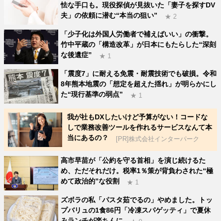
怯な手口も。現役探偵が見抜いた「妻子を探すDV
夫」の依頼に潜む“本当の狙い”
★ 2
「少子化は外国人労働者で補えばいい」の衝撃。
竹中平蔵の「構造改革」が日本にもたらした“深刻
な後遺症”
★ 1
「震度7」に耐える免震・耐震技術でも破損。令和
8年熊本地震の「想定を超えた揺れ」が明らかにし
た“現行基準の弱点”
★ 1
我が社もDXしたいけど予算がない！コードな
しで業務改善ツールを作れるサービスなんて本
当にあるの？
[PR]株式会社インターパーク
高市早苗が「公約を守る首相」を演じ続けるた
め、ただそれだけ。税率1％策が背負わされた“極
めて政治的”な役割
★ 1
ズボラの私「パスタ茹でるの」やめました。トッ
プバリュの1食86円「冷凍スパゲッティ」で夏休
みランチが楽ちんに