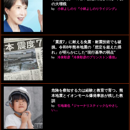
の大増税
by
小林よしのり『小林よしのりライジング』
「震度7」に耐える免震・耐震技術でも破
損。令和8年熊本地震の「想定を超えた揺
れ」が明らかにした“現行基準の弱点”
by
冷泉彰彦『冷泉彰彦のプリンストン通信』
危険を察知する力は経験と教育で育つ。熊
本地震とイオンモール爆発事故が残した教
訓
by
引地達也『ジャーナリスティックなやさし
い…