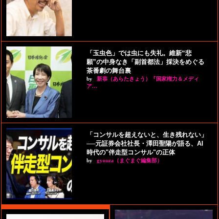
「玉虫色」では虫にも失礼。維新“悲
願”の中身なき「副首都法」採決をめぐる
茶番劇の舞台裏
by
新恭（あらたきょう）『国家権力＆メディ
ア…
「コンサルを超えないと、生き残れない」
──元証券会社社長・澤田聖陽が語る、AI
時代の"伴走型コンサル"の正体
by
gyouza（まぐまぐ編集部）