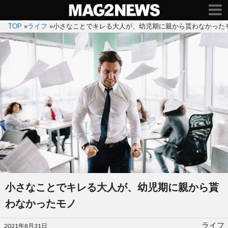
TOP
»
ライフ
»
小さなことでキレる大人が、幼児期に親から貰わなかった
小さなことでキレる大人が、幼児期に親から貰
わなかったモノ
投
ライフ
2021年8月31日