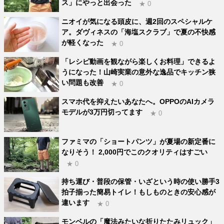
ス」にやっと出会った
★ 0
ニオイが気になる頭皮に、週2回のスペシャルケ
ア。ダヴィネスの「海塩スクラブ」で夏の不快感
が軽くなった
★ 0
「レシピ動画を観ながら楽しくお料理」できるよ
うになった！山崎実業の意外な逸品でキッチン狭
い問題も改善
★ 0
スマホ代を抑えたいあなたへ。OPPOのAIカメラ
モデルが3万円切ってます
★ 0
ファミマの「ショートパンツ」が夏場の新定番に
なりそう！ 2,000円でこのクオリティはすごい
★ 0
持ち運び・普段の保管・いざという時の使い勝手3
拍子揃った簡易トイレ！もしものときの安心感が
違います
★ 0
モンベルの「魔法みたいな折りたたみリュック」