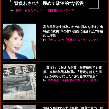
背負わされた“極めて政治的”な役割
by
新恭（あらたきょう）『国家権力＆メディア…
高市早苗は支持率のために日本を壊す。食
料品消費税1%の甘い誘惑に隠された2年後
の大増税
by
小林よしのり『小林よしのりライジング』
「震度7」に耐える免震・耐震技術でも破
損。令和8年熊本地震の「想定を超えた揺
れ」が明らかにした“現行基準の弱点”
by
冷泉彰彦『冷泉彰彦のプリンストン通信』
危険を察知する力は経験と教育で育つ。熊