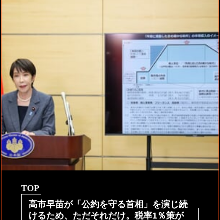
TOP
高市早苗が「公約を守る首相」を演じ続
けるため、ただそれだけ。税率1％策が