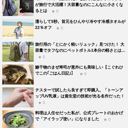
が旅行で大活躍！大容量なのにこんなに小さくな
るとは
★ 0
濡らして5秒。首元をひんやり冷やす冷感タオルが
22％オフ
★ 0
旅行用の「とにかく軽いリュック」見つけた！ 大
容量でタフなのにペットボトル1本分の軽さとは…
★ 0
鯵干物のまぜ寿司が意外にも美味しい【こぐれひ
でこの｢ごはん日記｣】
★ 0
テスターで試したら良すぎて即購入。「トーンア
ップUV乳液」は資生堂の技術が光る名作だった！
★ 0
料理は人任せだった私が、公式プレートのおかげ
で「アイラップ使い」になりました
★ 0