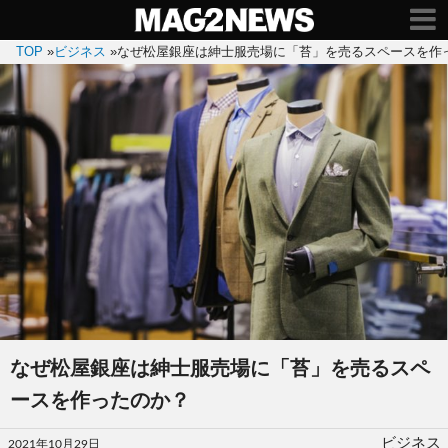
TOP
»
ビジネス
»
なぜ松屋銀座は紳士服売場に「苔」を売るスペースを作
なぜ松屋銀座は紳士服売場に「苔」を売るスペ
ースを作ったのか？
投
ビジネス
2021年10月29日