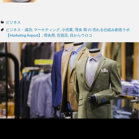
カ
ビジネス
テ
タ
ビジネス・成功
,
マーケティング
,
小売業
,
理央 周 の 売れる仕組み創造ラボ
ゴ
グ
【Marketing Report】
,
理央周
,
百貨店
,
目からウロコ
リ
ー