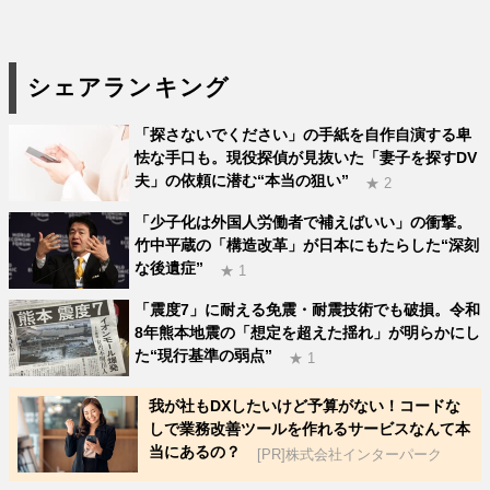
シェアランキング
「探さないでください」の手紙を自作自演する卑
怯な手口も。現役探偵が見抜いた「妻子を探すDV
夫」の依頼に潜む“本当の狙い”
★ 2
「少子化は外国人労働者で補えばいい」の衝撃。
竹中平蔵の「構造改革」が日本にもたらした“深刻
な後遺症”
★ 1
「震度7」に耐える免震・耐震技術でも破損。令和
8年熊本地震の「想定を超えた揺れ」が明らかにし
た“現行基準の弱点”
★ 1
我が社もDXしたいけど予算がない！コードな
しで業務改善ツールを作れるサービスなんて本
当にあるの？
[PR]株式会社インターパーク