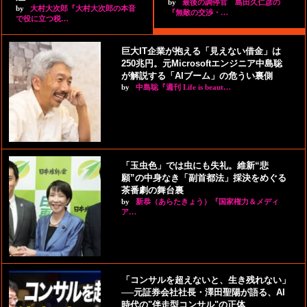
by
最後の調停官 島田久仁彦の
by
大村大次郎『大村大次郎の本音
『無敵の交渉・…
で役に立つ税…
巨大IT企業が抱える「見えない借金」は
250兆円。元Microsoftエンジニア中島聡
が解説する「AIブーム」の危うい裏側
by
中島聡『週刊 Life is beaut…
「玉虫色」では虫にも失礼。維新“悲
願”の中身なき「副首都法」採決をめぐる
茶番劇の舞台裏
by
新恭（あらたきょう）『国家権力＆メディ
ア…
「コンサルを超えないと、生き残れない」
──元証券会社社長・澤田聖陽が語る、AI
時代の"伴走型コンサル"の正体