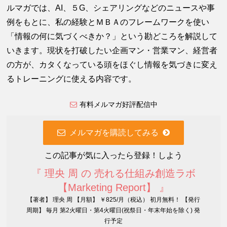
ルマガでは、AI、５G、シェアリングなどのニュースや事
例をもとに、私の経験とＭＢＡのフレームワークを使い
「情報の何に気づくべきか？」という勘どころを解説して
いきます。現状を打破したい企画マン・営業マン、経営者
の方が、カタくなっている頭をほぐし情報を気づきに変え
るトレーニングに使える内容です。
有料メルマガ好評配信中
メルマガを購読してみる
この記事が気に入ったら登録！しよう
『 理央 周 の 売れる仕組み創造ラボ
【Marketing Report】 』
【著者】 理央 周 【月額】 ￥825/月（税込） 初月無料！ 【発行
周期】 毎月 第2火曜日・第4火曜日(祝祭日・年末年始を除く) 発
行予定