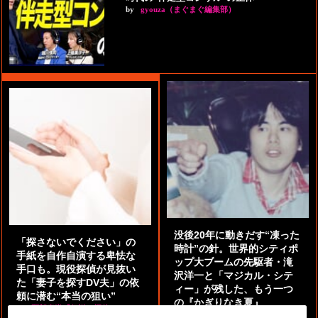
by
gyouza（まぐまぐ編集部）
没後20年に動きだす“凍った
「探さないでください」の
時計”の針。世界的シティポ
手紙を自作自演する卑怯な
ップ大ブームの先駆者・滝
手口も。現役探偵が見抜い
沢洋一と「マジカル・シテ
た「妻子を探すDV夫」の依
ィー」が残した、もう一つ
頼に潜む“本当の狙い”
の『かぎりなき夏』
by
阿部泰尚『伝説の探偵』
by
都鳥 流星