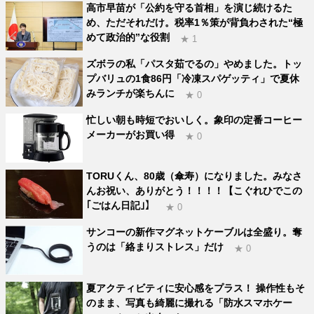
高市早苗が「公約を守る首相」を演じ続けるた
め、ただそれだけ。税率1％策が背負わされた“極
めて政治的”な役割
★ 1
ズボラの私「パスタ茹でるの」やめました。トッ
プバリュの1食86円「冷凍スパゲッティ」で夏休
みランチが楽ちんに
★ 0
忙しい朝も時短でおいしく。象印の定番コーヒー
メーカーがお買い得
★ 0
TORUくん、80歳（傘寿）になりました。みなさ
んお祝い、ありがとう！！！！【こぐれひでこの
｢ごはん日記｣】
★ 0
サンコーの新作マグネットケーブルは全盛り。奪
うのは「絡まりストレス」だけ
★ 0
夏アクティビティに安心感をプラス！ 操作性もそ
のまま、写真も綺麗に撮れる「防水スマホケー