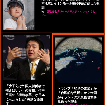
本地震とイオンモール爆発事故が残した教
訓
by
引地達也『ジャーナリスティックなやさし
い…
「少子化は外国人労働者で
トランプ「弱さの露呈」か
補えばいい」の衝撃。竹中
「合理的な判断」か？米国
平蔵の「構造改革」が日本
がイランへの大規模攻撃を
にもたらした“深刻な後遺
見送った理由
症”