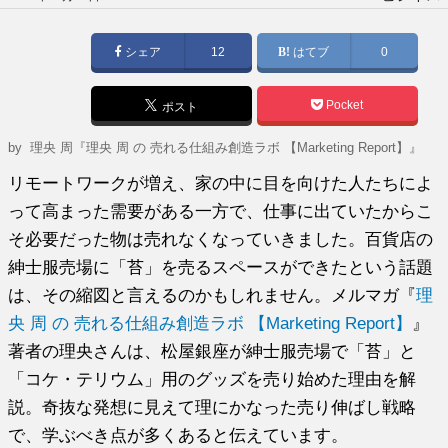
稿
日:
シェア
12
はてブ
0
Pocket
ポスト
by
理央 周『理央 周 の 売れる仕組み創造ラボ 【Marketing Report】』
リモートワークが増え、家の中に目を向けた人たちによ
って高まった需要がある一方で、仕事に出ていたからこ
そ必要だった物は売れなくなっていきました。百貨店の
紳士服売場に「苔」を売るスペースができたという話題
は、その縮図と言えるのかもしれません。メルマガ『
理
央 周 の 売れる仕組み創造ラボ 【Marketing Report】
』
著者の理央さんは、松屋銀座が紳士服売場で「苔」と
「コケ・テリウム」用のグッズを売り始めた理由を解
説。奇抜な発想に見えて理にかなった売り伸ばし戦略
で、学ぶべき点が多くあると伝えています。