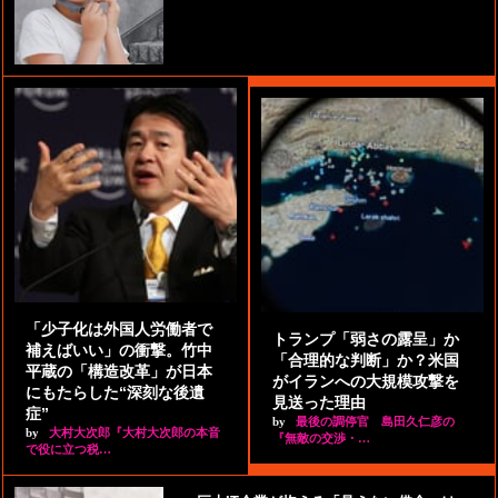
「少子化は外国人労働者で
トランプ「弱さの露呈」か
補えばいい」の衝撃。竹中
「合理的な判断」か？米国
平蔵の「構造改革」が日本
がイランへの大規模攻撃を
にもたらした“深刻な後遺
見送った理由
症”
by
最後の調停官 島田久仁彦の
by
大村大次郎『大村大次郎の本音
『無敵の交渉・…
で役に立つ税…