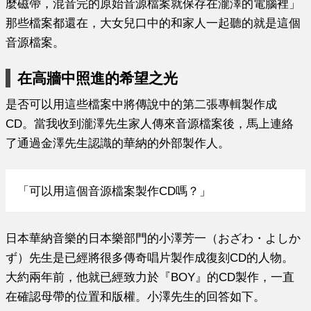
麼磁帶，混音完的原始音源檔案就保存在瀧澤的電腦裡」
那些檔案都還在，大女兒口中的和家人一起聽的就是這個
音源檔案。
在高牆中照進的希望之光
是否可以用這些檔案中將傳說中的第二張專輯製作成
CD。當我收到瀧澤先生家人傳來音源檔案後，馬上連絡
了通過金澤先生認識的華納的外部製作人。
「可以用這個音源檔案製作CD嗎？」
日本華納音樂的日本樂部門的小澤芳一
（おざわ・よしか
ず）
先生是已經將很多傳奇唱片製作成復刻CD的人物。
大約兩年前，他就已經致力於
『BOY』的CD製作，一直
在確認母帶的位置和版權。
小澤先生的回答如下。