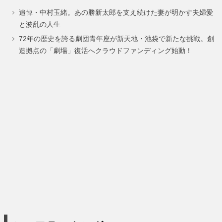
追悼・中村玉緒。あの勝新太郎を支え続けた妻が明かす夫婦愛
ー
ー
ー
ー
ー
ー
ー
と波乱の人生
ジ
ジ
ジ
ジ
ジ
ジ
ジ
72年の歴史を誇る劇団青年座が新天地・池袋で新たな挑戦。創
造拠点の「劇場」復活へクラウドファンディング始動！