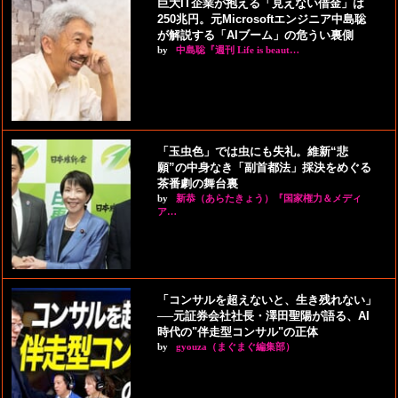
巨大IT企業が抱える「見えない借金」は
250兆円。元Microsoftエンジニア中島聡
が解説する「AIブーム」の危うい裏側
by
中島聡『週刊 Life is beaut…
「玉虫色」では虫にも失礼。維新“悲
願”の中身なき「副首都法」採決をめぐる
茶番劇の舞台裏
by
新恭（あらたきょう）『国家権力＆メディ
ア…
「コンサルを超えないと、生き残れない」
──元証券会社社長・澤田聖陽が語る、AI
時代の"伴走型コンサル"の正体
by
gyouza（まぐまぐ編集部）