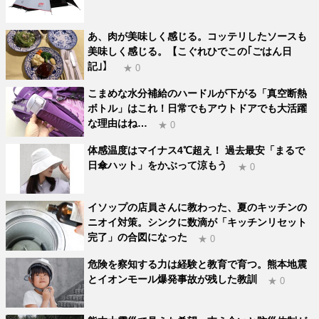
あ、肉が美味しく感じる。コッテリしたソースも
美味しく感じる。【こぐれひでこの｢ごはん日
記｣】
★ 0
こまめな水分補給のハードルが下がる「真空断熱
ボトル」はこれ！日常でもアウトドアでも大活躍
な理由はね…
★ 0
体感温度はマイナス4℃超え！ 過去最安「まるで
日傘ハット」をかぶって涼もう
★ 0
イソップの店員さんに教わった、夏のキッチンの
ニオイ対策。シンクに数滴が「キッチンリセット
完了」の合図になった
★ 0
危険を察知する力は経験と教育で育つ。熊本地震
とイオンモール爆発事故が残した教訓
★ 0