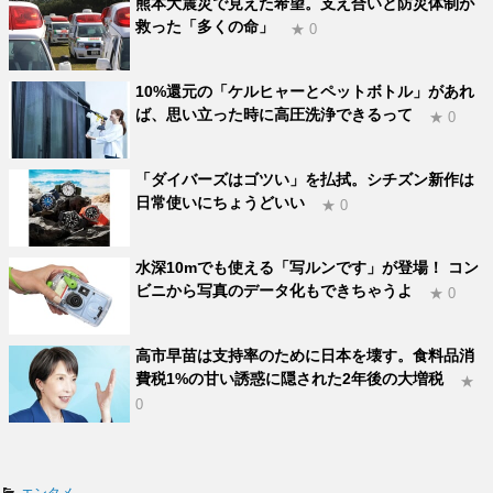
熊本大震災で見えた希望。支え合いと防災体制が
救った「多くの命」
★ 0
10%還元の「ケルヒャーとペットボトル」があれ
ば、思い立った時に高圧洗浄できるって
★ 0
「ダイバーズはゴツい」を払拭。シチズン新作は
日常使いにちょうどいい
★ 0
水深10mでも使える「写ルンです」が登場！ コン
ビニから写真のデータ化もできちゃうよ
★ 0
高市早苗は支持率のために日本を壊す。食料品消
費税1%の甘い誘惑に隠された2年後の大増税
★
0