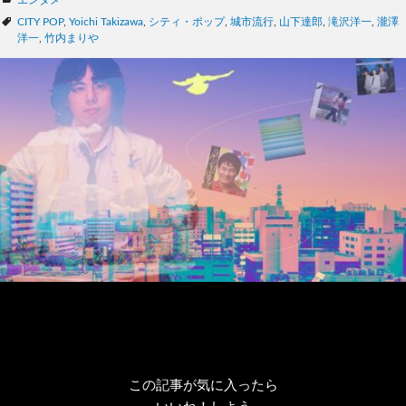
カ
エンタメ
テ
タ
CITY POP
,
Yoichi Takizawa
,
シティ・ポップ
,
城市流行
,
山下達郎
,
滝沢洋一
,
瀧澤
ゴ
グ
洋一
,
竹内まりや
リ
ー
この記事が気に入ったら