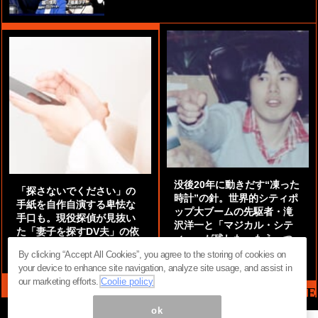
没後20年に動きだす“凍った
「探さないでください」の
時計”の針。世界的シティポ
手紙を自作自演する卑怯な
ップ大ブームの先駆者・滝
手口も。現役探偵が見抜い
沢洋一と「マジカル・シテ
た「妻子を探すDV夫」の依
ィー」が残した、もう一つ
頼に潜む“本当の狙い”
の『かぎりなき夏』
By clicking “Accept All Cookies”, you agree to the storing of cookies on
by
阿部泰尚『伝説の探偵』
by
都鳥 流星
your device to enhance site navigation, analyze site usage, and assist in
our marketing efforts.
Coolie policy
MAG2 NEWS HEADLINE
ok