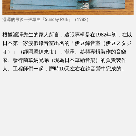
瀧澤的最後一張單曲『Sunday Park』（1982）
根據瀧澤先生的家人所言，這張專輯是在1982年初，在以
日本第一家渡假錄音室出名的「伊豆錄音室（伊豆スタジ
オ）」（靜岡縣伊東市），瀧澤、參與專輯製作的音樂
家、發行商華納兄弟（現為日本華納音樂）的負責製作
人、工程師們一起，歷時10天左右在錄音營中完成的。