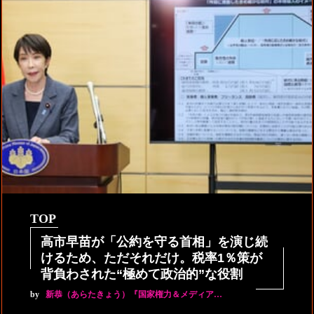
TOP
高市早苗が「公約を守る首相」を演じ続
けるため、ただそれだけ。税率1％策が
背負わされた“極めて政治的”な役割
by
新恭（あらたきょう）『国家権力＆メディア…