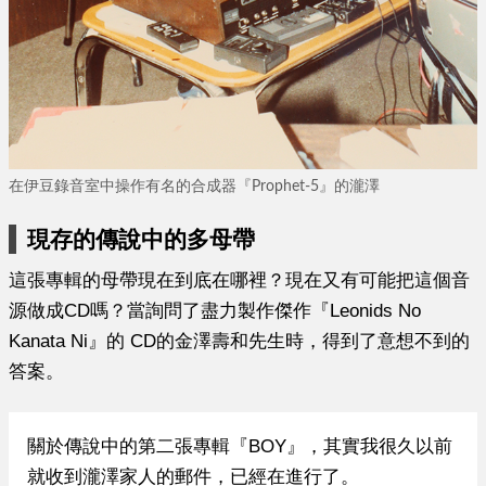
在伊豆錄音室中操作有名的合成器『Prophet-5』的瀧澤
現存的傳說中的多母帶
這張專輯的母帶現在到底在哪裡？現在又有可能把這個音
源做成CD嗎？當詢問了盡力製作傑作
『
Leonids No
Kanata Ni
』
的 CD的金澤壽和先生時，得到了意想不到的
答案。
關於傳說中的第二張專輯『BOY』，其實我很久以前
就收到瀧澤家人的郵件，已經在進行了。