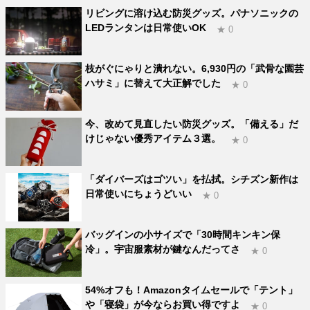
リビングに溶け込む防災グッズ。パナソニックの
LEDランタンは日常使いOK
★ 0
枝がぐにゃりと潰れない。6,930円の「武骨な園芸
ハサミ」に替えて大正解でした
★ 0
今、改めて見直したい防災グッズ。「備える」だ
けじゃない優秀アイテム３選。
★ 0
「ダイバーズはゴツい」を払拭。シチズン新作は
日常使いにちょうどいい
★ 0
バッグインの小サイズで「30時間キンキン保
冷」。宇宙服素材が鍵なんだってさ
★ 0
54%オフも！Amazonタイムセールで「テント」
や「寝袋」が今ならお買い得ですよ
★ 0