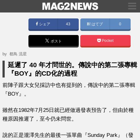
シェア
43
はてブ
0
Pocket
ポスト
by
都鳥 流星
延遲了 40 年才問世的。傳說中的第二張專輯
『BOY』的CD化的過程
前陣子跟大女兒採訪中也有提到的，傳說中的第二張專輯
『BOY』。
雖然在1982年7月25日就已經做過發表預告了，但由於種
種原因推遲了，至今仍未問世。
說的正是瀧澤先生的最後一張單曲『Sunday Park』（發