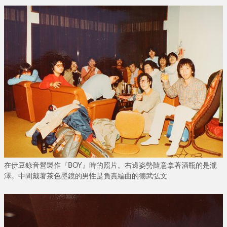
在伊豆錄音營製作『BOY』時的照片。右邊姿勢隨意拿著酒瓶的是瀧
澤。中間戴著茶色墨鏡的男性是負責編曲的德武弘文