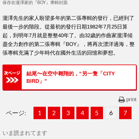
保存在瀧澤家的『BOY』專輯封面
瀧澤先生的家人盼望多年的第二張專輯的發行，已經到了
最後一步的階段。從最初的發行日期1982年7月25日算
起，到明年7月就是整整40年了。由32歲的作曲家瀧澤傾
盡全力創作的第二張專輯『BOY』，將再次漂洋過海，整
張專輯充滿了少年時代在國外生活的回憶和夢想。
結尾〜在空中翱翔的，“另一隻「CITY
BIRD」”
print
ページ:
固
1
固
2
,
固
3
,
固
4
,
固
5
,
固
6
,
固
7
,
定
定
定
定
定
定
定
いま読まれてます
ペ
ペ
ペ
ペ
ペ
ペ
ペ