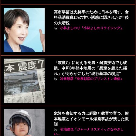
高市早苗は支持率のために日本を壊す。食
料品消費税1%の甘い誘惑に隠された2年後
の大増税
by
小林よしのり『小林よしのりライジング』
「震度7」に耐える免震・耐震技術でも破
損。令和8年熊本地震の「想定を超えた揺
れ」が明らかにした“現行基準の弱点”
by
冷泉彰彦『冷泉彰彦のプリンストン通信』
危険を察知する力は経験と教育で育つ。熊
本地震とイオンモール爆発事故が残した教
訓
by
引地達也『ジャーナリスティックなやさし
い…