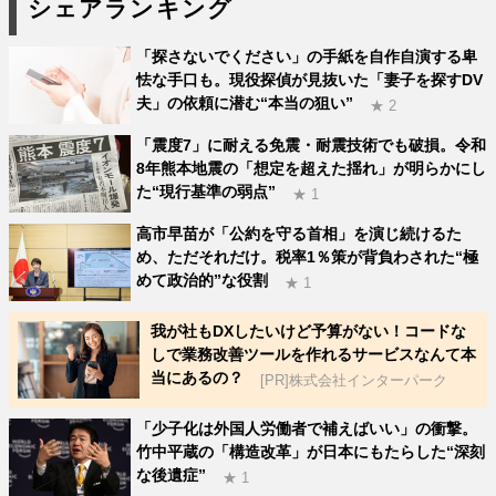
シェアランキング
「探さないでください」の手紙を自作自演する卑
怯な手口も。現役探偵が見抜いた「妻子を探すDV
夫」の依頼に潜む“本当の狙い”
★ 2
「震度7」に耐える免震・耐震技術でも破損。令和
8年熊本地震の「想定を超えた揺れ」が明らかにし
た“現行基準の弱点”
★ 1
高市早苗が「公約を守る首相」を演じ続けるた
め、ただそれだけ。税率1％策が背負わされた“極
めて政治的”な役割
★ 1
我が社もDXしたいけど予算がない！コードな
しで業務改善ツールを作れるサービスなんて本
当にあるの？
[PR]株式会社インターパーク
「少子化は外国人労働者で補えばいい」の衝撃。
竹中平蔵の「構造改革」が日本にもたらした“深刻
な後遺症”
★ 1