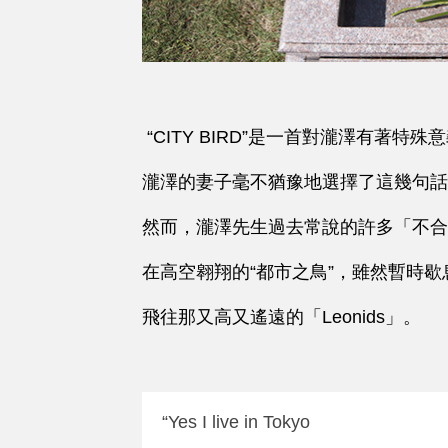
“CITY BIRD”是一首對瀧澤有著
瀧澤的妻子毫不猶豫地選擇了這幾句話
然而，瀧澤先生過去常說的許多「不合
在高空
翱
翔的“都市之鳥”，雖然暫時
飛往那又高又遙遠的「Leonids」。
“Yes I live in Tokyo