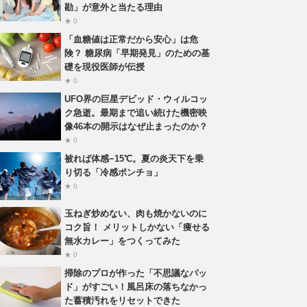
勘」が意外と当たる理由
★ 0
「血糖値は正常だから安心」は危
険？ 糖尿病「早期発見」のための基
礎を現役医師が伝授
★ 0
UFO界の巨星デビッド・ウィルコッ
ク急逝。最期まで追い続けた機密映
像46本の開示はなぜ止まったのか？
★ 0
被れば体感−15℃。夏の炎天下を乗
り切る「冷感ポンチョ」
★ 0
玉ねぎ炒めない、肉も焼かないのに
コク旨！ メリットしかない「痩せる
無水カレー」をつくってみた
★ 0
掃除のプロが作った「不思議なパッ
ド」がすごい！風呂床の落ちなかっ
た蓄積汚れをリセットできた