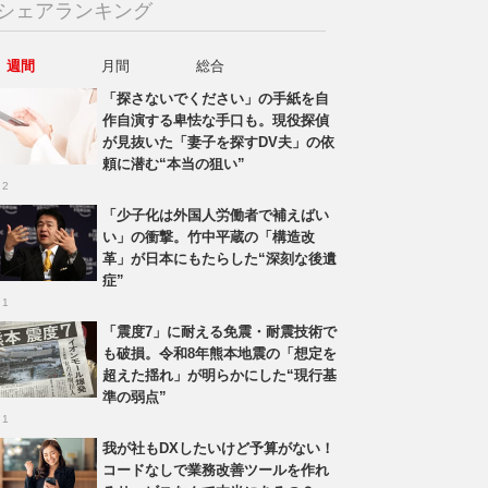
シェアランキング
週間
月間
総合
「探さないでください」の手紙を自
作自演する卑怯な手口も。現役探偵
が見抜いた「妻子を探すDV夫」の依
頼に潜む“本当の狙い”
 2
「少子化は外国人労働者で補えばい
い」の衝撃。竹中平蔵の「構造改
革」が日本にもたらした“深刻な後遺
症”
 1
「震度7」に耐える免震・耐震技術で
も破損。令和8年熊本地震の「想定を
超えた揺れ」が明らかにした“現行基
準の弱点”
 1
我が社もDXしたいけど予算がない！
コードなしで業務改善ツールを作れ