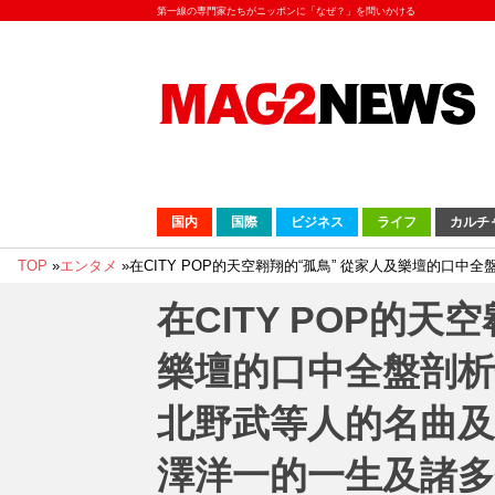
第一線の専門家たちがニッポンに「なぜ？」を問いかける
国内
国際
ビジネス
ライフ
カルチ
TOP
»
エンタメ
»
在CITY POP的天空翱翔的“孤鳥” 從家人及樂壇的
在CITY POP的天
樂壇的口中全盤剖析
北野武等人的名曲及
澤洋一的一生及諸多