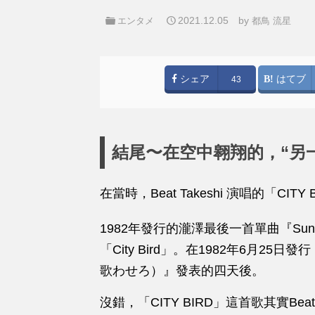
2021.12.05
by
エンタメ
都鳥 流星
シェア
はてブ
43
結尾〜在空中翱翔的，“另一隻
在當時，Beat Takeshi 演唱的「CITY
1982年發行的瀧澤最後一首單曲『Sun
「City Bird」。在1982年6月25
歌わせろ）』發表的四天後。
沒錯，「CITY BIRD」這首歌其實Be