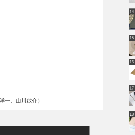
瀧澤洋一、山川啟介）