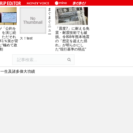
ま
ぐ
ま
ぐ
ニ
が「公約を
「震度7」に耐える免
ュ
」を演じ続
震・耐震技術でも破
ー
、ただそれ
損。令和8年熊本地震
ス！test
率1％策が背
の「想定を超えた揺
た“極めて政
れ」が明らかにし
割
た“現行基準の弱点”
的一生及諸多偉大功績