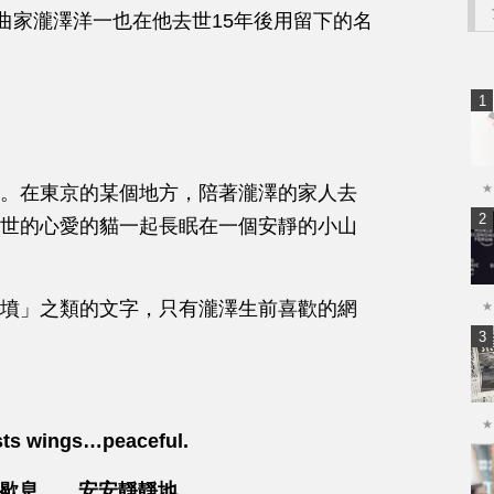
作曲家瀧澤洋一也在他去世15年後用留下的名
。在東京的某個地方，陪著瀧澤的家人去
★
世的心愛的貓一起長眠在一個安靜的小山
墳」之類的文字，只有瀧澤生前喜歡的網
★
★
sts wings…peaceful.
D”在歇息……安安靜靜地