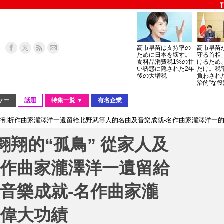
高市早苗は支持率の
高市早苗
ために日本を壊す。
守る首相
食料品消費税1%の甘
けるため
い誘惑に隠された2年
だけ。税
後の大増税
負わされ
治的”な役
ャー
話題
特集一覧 ▼
有名企業
口中全盤剖析作曲家瀧澤洋一遺留給北野武等人的名曲及音樂成就-名作曲家瀧澤洋一
空翱翔的“孤鳥” 從家人及
作曲家瀧澤洋一遺留給
音樂成就-名作曲家瀧
偉大功績