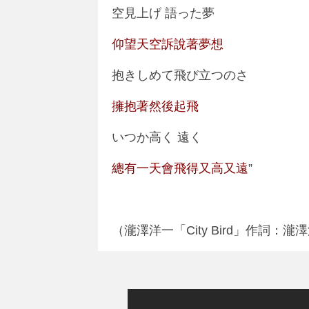
空見上げ 語った夢
仰望天空訴說著夢想
抱きしめて飛び立つのさ
擁抱著然後起飛
いつか高く 遠く
總有一天會飛得又高又遠
”
（瀧澤洋一「City Bird」作詞：