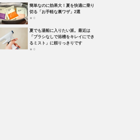
簡単なのに効果大！夏を快適に乗り
切る「お手軽な裏ワザ」2選
★ 0
夏でも湯船に入りたい派。最近は
「ブラシなしで浴槽をキレイにでき
るミスト」に頼りっきりです
★ 0