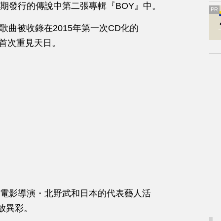
期發行的傳說中第二張專輯『BOY』中。
PR
贈歌曲被收錄在2015年第一次CD化的
年首次重見天日。
人、電影導演
・
北野武和日本的代表藝人活
放異彩。