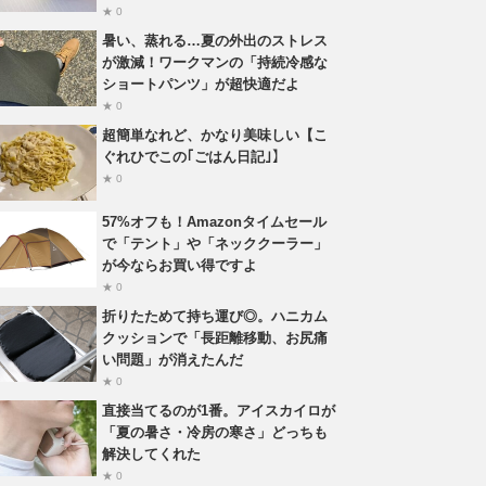
★ 0
暑い、蒸れる…夏の外出のストレス
が激減！ワークマンの「持続冷感な
ショートパンツ」が超快適だよ
★ 0
超簡単なれど、かなり美味しい【こ
ぐれひでこの｢ごはん日記｣】
★ 0
57%オフも！Amazonタイムセール
で「テント」や「ネッククーラー」
が今ならお買い得ですよ
★ 0
折りたためて持ち運び◎。ハニカム
クッションで「長距離移動、お尻痛
い問題」が消えたんだ
★ 0
直接当てるのが1番。アイスカイロが
「夏の暑さ・冷房の寒さ」どっちも
解決してくれた
★ 0