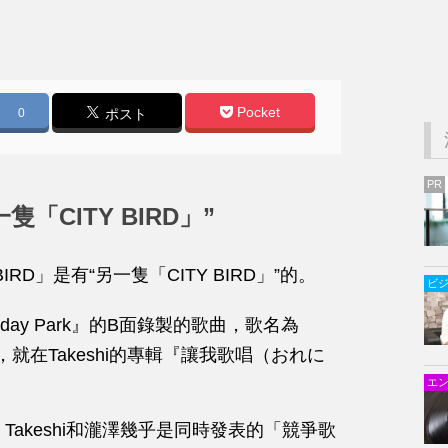
Pocket
0
ポスト
PR
「CITY BIRD」”
 BIRD」是有“另一隻「CITY BIRD」”的。
ビ
day Park』的B面錄製的歌曲，歌名為
日發行，就在Takeshi的專輯『讓我歌唱（おれに
エ
at Takeshi和瀧澤幾乎是同時發表的「競爭歌