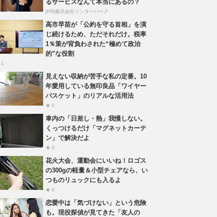
るサービスなんて本当にあるの？
[PR]株式会社インターパーク
高市早苗が「公約を守る首相」を演
じ続けるため、ただそれだけ。税率
1％策が背負わされた“極めて政治
的”な役割
 1
見えない収納が苦手な私の定番。10
年愛用している無印良品「ワイヤー
バスケット」のリアルな活用法
★ 0
車内の「日差し・熱」我慢しない。
くっつけるだけ「マグネットカーテ
ン」で解決だよ
★ 0
花火大会、運動会にいいね！ロゴス
の300gの軽量＆小型チェアなら、い
つものリュックにも入るよ
★ 0
恋愛中は「気づけない」という危険
も。現役探偵が見てきた「友人の