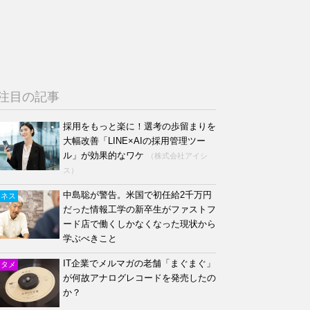
注目の記事
採用をもっと楽に！選考の歩留まりを
大幅改善「LINE×AIの採用管理ツー
ル」が効果的なワケ
（株式会社アイシ
ス）
中島聡が警告。米国で初任給2千万円
ジネス
だった情報工学の新卒生がファストフ
ード店で働くしかなくなった現状から
学ぶべきこと
IT企業でメルマガの老舗「まぐまぐ」
ンタメ
が何故アナログレコードを発売したの
か？