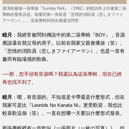
瀧澤的最後一張單曲『Sunday Park』（1982）的歌詞本上印著第二張
專輯的發售訊息。能看到第一首歌是「悲情的消防員（悲しきファイ
アーマン）」。這張專輯到現在都還沒問世
睦月
：
我經常被問到傳說中的第二張專輯『BOY』，音源
應該還在我父母的房子。以前在我家父親會播放（笑）。
「悲情的消防員（悲しきファイアーマン）」也是一首有
趣而有臨場感的歌曲。
──
那
，您手頭有音源嗎？我還以為這張專輯，現在已經
再也找不到了。
睦月
：
嗯，有音源的。不知道是卡帶還是什麼形式，但在
我家可是比
『
Leonids No Kanata Ni
』
更受歡迎，我也比
較喜歡這個（笑）。一直在想哪一天要以什麼形式發表。
那張專輯裡有一首歌叫《一張照片（一枚の写真）》，但