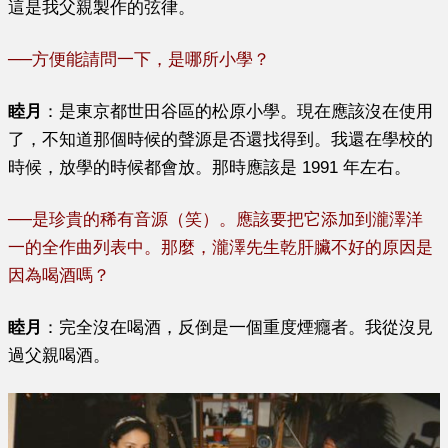
這是我父親製作的弦律。
──
方便能請問一下，是哪所小學？
睦月
：
是東京都世田谷區的松原小學。現在應該沒在使用
了，不知道那個時候的聲源是否還找得到。我還在學校的
時候，放學的時候都會放。那時應該是 1991 年左右。
──
是珍貴的稀有音源（笑）。應該要把它添加到瀧澤洋
一的全作曲列表中。那麼，瀧澤先生乾肝臟不好的原因是
因為喝酒嗎？
睦月
：
完全沒在喝酒，反倒是一個重度煙癮者。我從沒見
過父親喝酒。