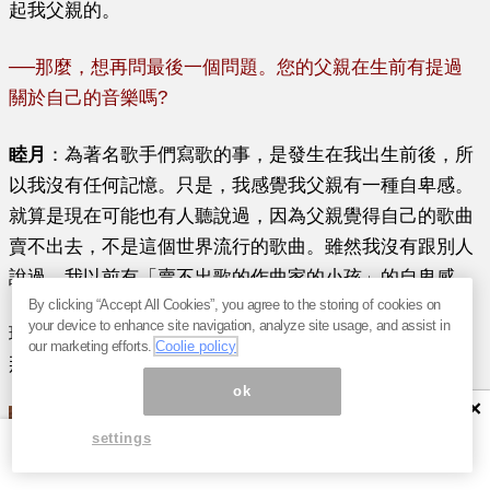
起我父親的。
──
那麼，想再問最後一個問題。您的父親在生前有提過
關於自己的音樂嗎?
睦月
：
為著名歌手們寫歌的事，是發生在我出生前後，所
以我沒有任何記憶。只是，我感覺我父親有一種自卑感。
就算是現在可能也有人聽說過，因為父親覺得自己的歌曲
賣不出去，不是這個世界流行的歌曲。雖然我沒有跟別人
說過，我以前有「賣不出歌的作曲家的小孩」的自卑感。
By clicking “Accept All Cookies”, you agree to the storing of cookies on
your device to enhance site navigation, analyze site usage, and assist in
現在想想，跟一首出名的歌都沒有的人比起來，父親能寫
our marketing efforts.
Coolie policy
那麼多歌，其實也不算是歌賣不出去（笑）。
ok
×
settings