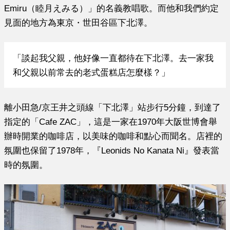
Emiru（睦月えみる）」的名義教唱歌。而他和我們約定
見面的地方為東京・世田谷區下北澤。
「談起我父親，他好像一直都待在下北澤。去一家我
和父親以前常去的老式蛋糕店怎麼樣？」
離小田急/京王井之頭線「下北澤」站步行5分鐘，到達了
指定的「Cafe ZAC」，這是一家在1970年大阪世博會舉
辦時開業的咖啡店，以美味的咖啡和點心而聞名。店裡的
氛圍也保留了1978年，『
Leonids No Kanata Ni
』發表當
時的氛圍。