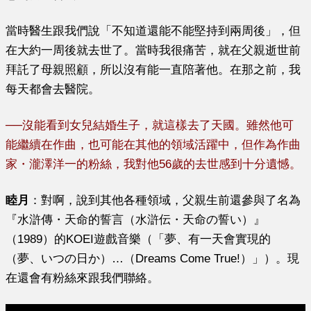
當時醫生跟我們說
「不知道還能不能堅持到兩周後」
，但
在大約一周後就去世了。當時我很痛苦，就在父親逝世前
拜託了母親照顧，所以沒有能一直陪著他。在那之前，我
每天都會去醫院。
──
沒能看到女兒結婚生子，就這樣去了天國。雖然他可
能繼續在作曲，也可能在其他的領域活躍中，但作為作曲
家
・
瀧澤洋一的粉絲，我對他56歲的去世感到十分遺憾。
睦月
：
對啊
，說到其他各種領域，父親生前還參與了名為
『水滸傳・天命的誓言（水滸伝・天命の誓い）』
（1989）的KOEI遊戲音樂（「夢、有一天會實現的
（夢、いつの日か）…（Dreams Come True!）」）。現
在還會有粉絲來跟我們聯絡。