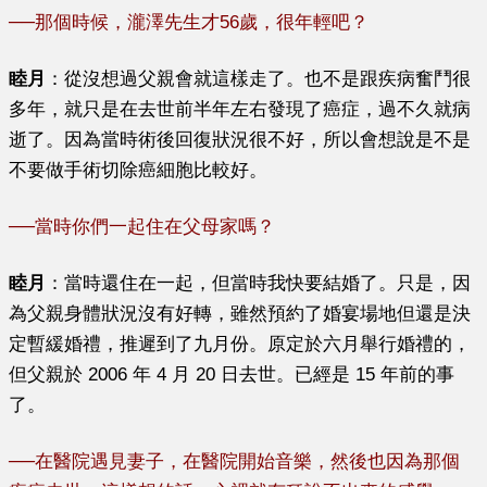
──
那個時候，瀧澤先生才56歲，很年輕吧？
睦月
：從沒想過父親會就這樣走了。也不是跟疾病奮鬥很
多年，就只是在去世前半年左右發現了癌症，過不久就病
逝了。因為當時術後回復狀況很不好，所以會想說是不是
不要做手術切除癌細胞比較好。
──
當時你們一起住在父母家嗎？
睦月
：當時還住在一起，但當時我快要結婚了。只是，因
為父親身體狀況沒有好轉，雖然預約了婚宴場地但還是決
定暫緩婚禮，推遲到了九月份。原定於六月舉行婚禮的，
但父親於 2006 年 4 月 20 日去世。已經是 15 年前的事
了。
──
在醫院遇見妻子，在醫院開始音樂，然後也因為那個