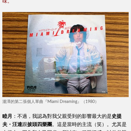
味。
瀧澤的第二張個人單曲『Miami Dreaming』（1980）
睦月
：不過，我認為對我父親受到的影響最大的是
史提
夫・汪達
跟
披頭四樂團
。這是當時的主流（笑）。尤其是