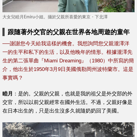
大女兒睦月Emiru小姐。攝於父親所喜愛的東京・下北澤
跟隨著外交官的父親在世界各地周遊的童年
──
謝謝您今天給我這樣的機會。我想詢問您父親瀧澤洋
一的生平和私下的生活，以及他晚年的情形。根據瀧澤先
生的第二張單曲『Miami Dreaming』（1980）中所寫的簡
介，他出生於1950年3月9日美國俄勒岡州波特蘭市。這是
事實嗎？
睦月
：是的。父親的父親，也就是我的祖父是外交部的外
交官，所以以前父親經常在國外生活。不過，父親好像是
在日本出生的，只是出生沒多久就隨奶奶回了美國。