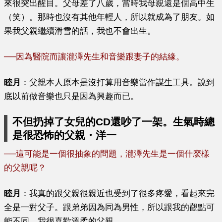
來很突出醒目。父母差了八歲，當時我母親還是個高中生
（笑）。那時也沒有其他年輕人，所以就成為了朋友。如
果我父親繼續滑雪的話，我也不會出生。
──
因為醫院而讓瀧澤先生和音樂跟妻子的結緣。
睦月
：父親本人原本是沒打算用音樂當作謀生工具。說到
底以前做音樂也只是因為興趣而已。
不但扔掉了女兒的CD還吵了一架。生氣時總
是很恐怖的父親・洋一
──
這可能是一個很抽象的問題，瀧澤先生是一個什麼樣
的父親呢？
睦月
：我真的跟父親很親近也受到了很多疼愛，看起來完
全是一對父子。跟弟弟因為同為男性，所以跟我的觀點可
能不同，我很喜歡溫柔的父親。