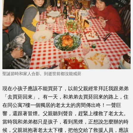
聖誕節時和家人合影。到逝世前都沒能戒菸
現在小孩子應該不能買菸了，以前父親經常拜託我跟弟弟
「去買菸回來」
。有一天，和弟弟去買菸回來的路上，住
在同公寓7樓一個獨居的老太太的房間傳出咚！一聲巨
響，還跟著冒煙。父親聽到聲音，趕緊上樓救了老太太。
當時我和弟弟都只是孩子，看到黑煙，正想說怎麼辦的時
候，父親就抱著老太太下樓，把他交給了救援人員，應該