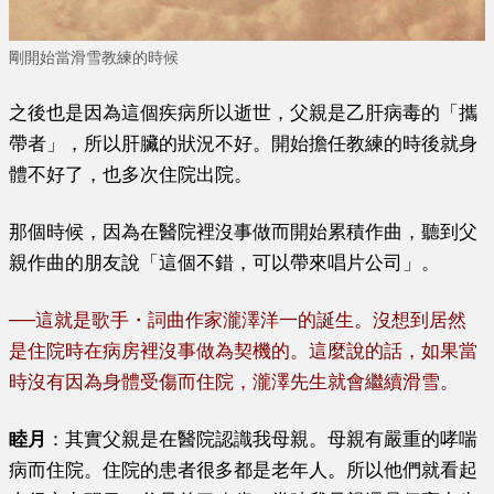
剛開始當滑雪教練的時候
之後也是因為這個疾病所以逝世，父親是乙肝病毒的「攜
帶者」，所以肝臟的狀況不好。開始擔任教練的時後就身
體不好了，也多次住院出院。
那個時候，因為在醫院裡沒事做而開始累積作曲，聽到父
親作曲的朋友說「這個不錯，可以帶來唱片公司」。
──
這就是
歌手
・
詞曲作家瀧澤洋一的誕生。沒想到居然
是住院時在病房裡沒事做為契機的。這麼說的話，如果當
時沒有因為身體受傷而住院，瀧澤先生就會繼續滑雪。
睦月
：其實父親是在醫院認識我母親。母親有嚴重的哮喘
病而住院。住院的患者很多都是老年人。所以他們就看起