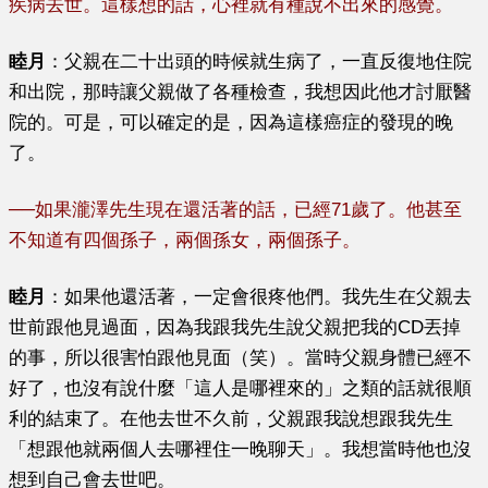
疾病去世。這樣想的話，心裡就有種說不出來的感覺。
睦月
：父親在二十出頭的時候就生病了，一直反復地住院
和出院，那時讓父親做了各種檢
查
，我想因此他才討厭醫
院的。可是，可以確定的是，因為這樣癌症的發現的晚
了。
──
如果瀧澤先生現在還活著的話，已經71歲了。他甚至
不知道有四個孫子，兩個孫女，兩個孫子。
睦月
：如果他還活著，一定會很疼他們。我先生在父親去
世前跟他見過面，因為我跟我先生說父親把我的CD丟掉
的事，所以很害怕跟他見面（笑）。當時父親身體已經不
好了，也沒有說什麼「這人是哪裡來的」之類的話就很順
利的結束了。在他去世不久前，父親跟我說想跟我先生
「想跟他就兩個人去哪裡住一晚聊天」。我想當時他也沒
想到自己會去世吧。