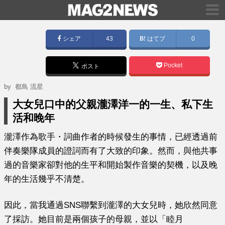
シェア
43
はてブ
0
Pocket
ポスト
by
都鳥 流星
大女兒口中的父親瀧澤洋一的一生、私下生
活和晚年
瀧澤作為歌手
・
詞曲作者的時候發生的事情，已經透過前
伴奏樂隊成員的證詞而有了大致的印象。然而，與他共事
過的音樂家卻對他的生平和開始製作音樂的契機，以及晚
年的生活幾乎不清楚。
因此，當我通過SNS聯繫到瀧澤的大女兒時，她欣然同意
了採訪。她目前是兩個孩子的母親，並以「睦月