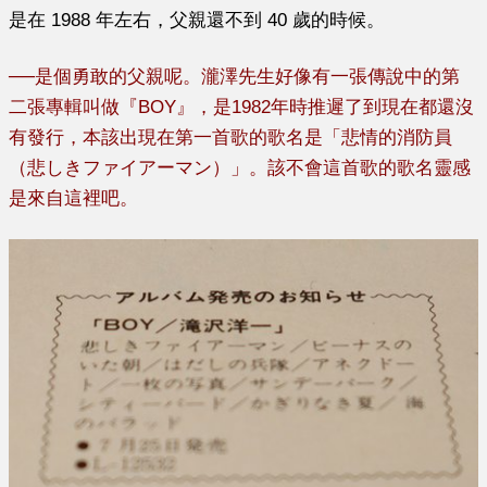
是在 1988 年左右，父親還不到 40 歲的時候。
──
是個勇敢的父親呢。瀧澤先生好像有一張傳說中的第
二張專輯叫做『BOY』，是1982年時推遲了到現在都還沒
有發行，本該出現在第一首歌的歌名是「悲情的消防員
（悲しきファイアーマン）」。該不會這首歌的歌名靈感
是來自這裡吧。