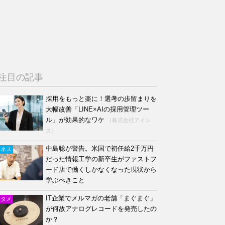
注目の記事
採用をもっと楽に！選考の歩留まりを
大幅改善「LINE×AIの採用管理ツー
ル」が効果的なワケ
（株式会社アイシ
ス）
中島聡が警告。米国で初任給2千万円
ジネス
だった情報工学の新卒生がファストフ
ード店で働くしかなくなった現状から
学ぶべきこと
IT企業でメルマガの老舗「まぐまぐ」
ンタメ
が何故アナログレコードを発売したの
か？