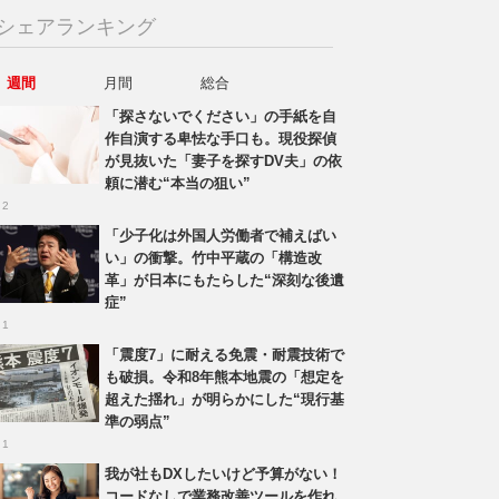
シェアランキング
週間
月間
総合
「探さないでください」の手紙を自
作自演する卑怯な手口も。現役探偵
が見抜いた「妻子を探すDV夫」の依
頼に潜む“本当の狙い”
 2
「少子化は外国人労働者で補えばい
い」の衝撃。竹中平蔵の「構造改
革」が日本にもたらした“深刻な後遺
症”
 1
「震度7」に耐える免震・耐震技術で
も破損。令和8年熊本地震の「想定を
超えた揺れ」が明らかにした“現行基
準の弱点”
 1
我が社もDXしたいけど予算がない！
コードなしで業務改善ツールを作れ