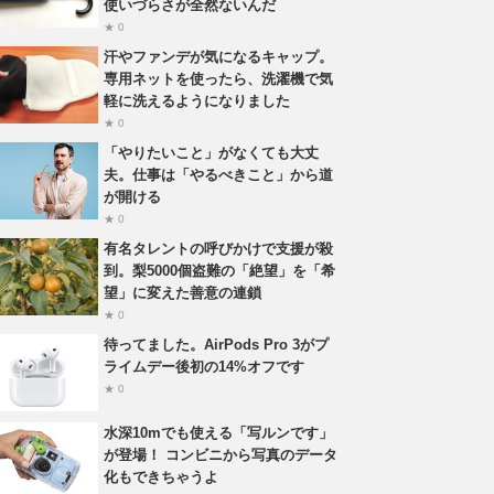
使いづらさが全然ないんだ
★ 0
汗やファンデが気になるキャップ。
専用ネットを使ったら、洗濯機で気
軽に洗えるようになりました
★ 0
「やりたいこと」がなくても大丈
夫。仕事は「やるべきこと」から道
が開ける
★ 0
有名タレントの呼びかけで支援が殺
到。梨5000個盗難の「絶望」を「希
望」に変えた善意の連鎖
★ 0
待ってました。AirPods Pro 3がプ
ライムデー後初の14%オフです
★ 0
水深10mでも使える「写ルンです」
が登場！ コンビニから写真のデータ
化もできちゃうよ