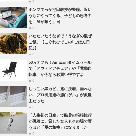
★ 0
ホンマでっか池田教授が警鐘。近い
うちにやってくる、子どもの思考力
を「AIが奪う」日
★ 0
いただいたうなぎで「うなぎの混ぜ
ご飯」【こぐれひでこの｢ごはん日
記｣】
★ 0
50%オフも！Amazonタイムセール
で「アウトドアチェア」や「電動自
転車」が今ならお買い得ですよ
★ 0
しつこい黒カビ、遂に決着。垂れな
い「プロ御用達の漂白ゲル」が救世
主だった
★ 0
「人生初の日傘」で酷暑の箱根旅行
が優雅に。貸した友人もその場で買
うほど「夏の相棒」になりました
★ 0