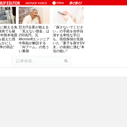
」に耐える免
巨大IT企業が抱える
「探さないでくださ
技術でも破
「見えない借金」は
い」の手紙を自作自
8年熊本地震
250兆円。元
演する卑怯な手口
を超えた揺
Microsoftエンジニア
も。現役探偵が見抜
らかにし
中島聡が解説する
いた「妻子を探すDV
準の弱点”
「AIブーム」の危う
夫」の依頼に潜む“本
い裏側
当の狙い”