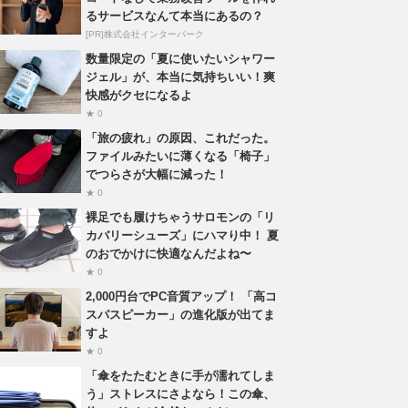
るサービスなんて本当にあるの？
[PR]株式会社インターパーク
数量限定の「夏に使いたいシャワー
ジェル」が、本当に気持ちいい！爽
快感がクセになるよ
★ 0
「旅の疲れ」の原因、これだった。
ファイルみたいに薄くなる「椅子」
でつらさが大幅に減った！
★ 0
裸足でも履けちゃうサロモンの「リ
カバリーシューズ」にハマり中！ 夏
のおでかけに快適なんだよね〜
★ 0
2,000円台でPC音質アップ！ 「高コ
スパスピーカー」の進化版が出てま
すよ
★ 0
「傘をたたむときに手が濡れてしま
う」ストレスにさよなら！この傘、