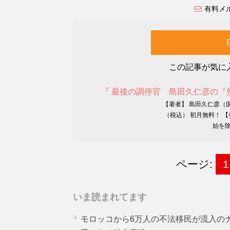
有料メ
この記事が気に
『 最後の調停官 島田久仁彦の『
【著者】 島田久仁彦（国
（税込） 初月無料！ 【
始を除
ページ:
1
いま読まれてます
モロッコから6万人の不法移民が流入の