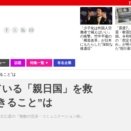
「少子化は外国人労
「震度7
働者で補えばいい」
震・耐震
の衝撃。竹中平蔵の
損。令和
「構造改革」が日本
の「想定
にもたらした“深刻な
れ」が明
後遺症”
た“現行基
ャー
話題
特集一覧 ▼
有名企業
ること”は
ている「親日国」を救
きること”は
田久仁彦の『無敵の交渉・コミュニケーション術』