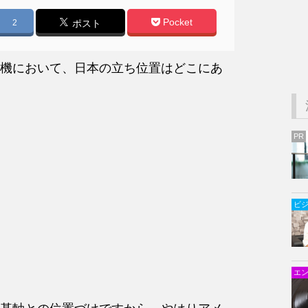
Pocket
2
ポスト
機において、日本の立ち位置はどこにあ
PR
ビ
エ