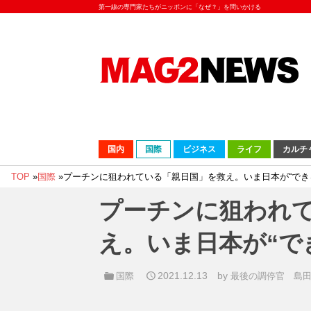
第一線の専門家たちがニッポンに「なぜ？」を問いかける
国内
国際
ビジネス
ライフ
カルチ
TOP
»
国際
»
プーチンに狙われている「親日国」を救え。いま日本が“でき
プーチンに狙われ
え。いま日本が“で
2021.12.13
by
国際
最後の調停官 島