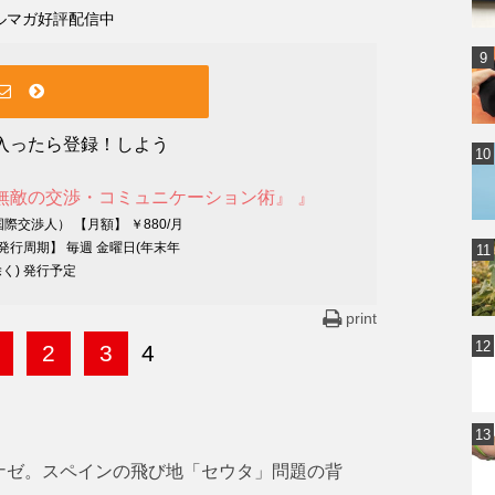
ルマガ好評配信中
入ったら登録！しよう
無敵の交渉・コミュニケーション術』 』
際交渉人） 【月額】 ￥880/月
発行周期】 毎週 金曜日(年末年
く) 発行予定
print
2
3
4
ナゼ。スペインの飛び地「セウタ」問題の背