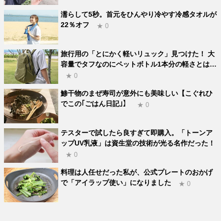
濡らして5秒。首元をひんやり冷やす冷感タオルが
22％オフ
★ 0
旅行用の「とにかく軽いリュック」見つけた！ 大
容量でタフなのにペットボトル1本分の軽さとは…
★ 0
鯵干物のまぜ寿司が意外にも美味しい【こぐれひ
でこの｢ごはん日記｣】
★ 0
テスターで試したら良すぎて即購入。「トーンア
ップUV乳液」は資生堂の技術が光る名作だった！
★ 0
料理は人任せだった私が、公式プレートのおかげ
で「アイラップ使い」になりました
★ 0