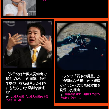
い…
「少子化は外国人労働者で
トランプ「弱さの露呈」か
補えばいい」の衝撃。竹中
「合理的な判断」か？米国
平蔵の「構造改革」が日本
がイランへの大規模攻撃を
にもたらした“深刻な後遺
見送った理由
症”
by
最後の調停官 島田久仁彦の
by
大村大次郎『大村大次郎の本音
『無敵の交渉・…
で役に立つ税…