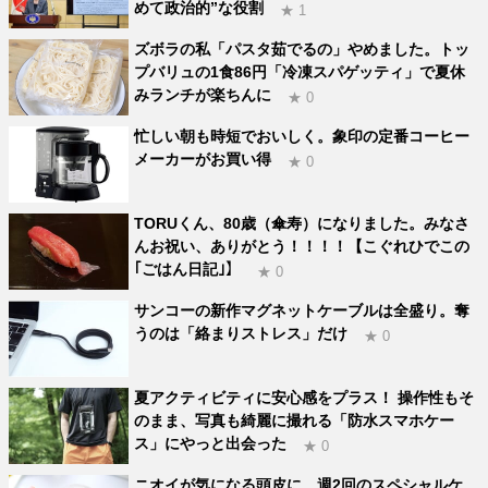
めて政治的”な役割
★ 1
ズボラの私「パスタ茹でるの」やめました。トッ
プバリュの1食86円「冷凍スパゲッティ」で夏休
みランチが楽ちんに
★ 0
忙しい朝も時短でおいしく。象印の定番コーヒー
メーカーがお買い得
★ 0
TORUくん、80歳（傘寿）になりました。みなさ
んお祝い、ありがとう！！！！【こぐれひでこの
｢ごはん日記｣】
★ 0
サンコーの新作マグネットケーブルは全盛り。奪
うのは「絡まりストレス」だけ
★ 0
夏アクティビティに安心感をプラス！ 操作性もそ
のまま、写真も綺麗に撮れる「防水スマホケー
ス」にやっと出会った
★ 0
ニオイが気になる頭皮に、週2回のスペシャルケ