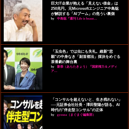
巨大IT企業が抱える「見えない借金」は
250兆円。元Microsoftエンジニア中島聡
が解説する「AIブーム」の危うい裏側
by
中島聡『週刊 Life is beaut…
「玉虫色」では虫にも失礼。維新“悲
願”の中身なき「副首都法」採決をめぐる
茶番劇の舞台裏
by
新恭（あらたきょう）『国家権力＆メディ
ア…
「コンサルを超えないと、生き残れない」
──元証券会社社長・澤田聖陽が語る、AI
時代の"伴走型コンサル"の正体
by
gyouza（まぐまぐ編集部）