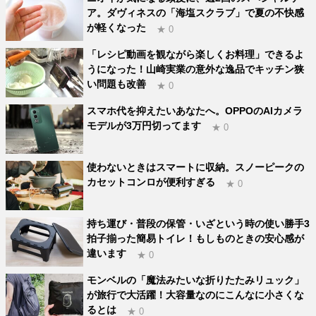
ア。ダヴィネスの「海塩スクラブ」で夏の不快感
が軽くなった
★ 0
「レシピ動画を観ながら楽しくお料理」できるよ
うになった！山崎実業の意外な逸品でキッチン狭
い問題も改善
★ 0
スマホ代を抑えたいあなたへ。OPPOのAIカメラ
モデルが3万円切ってます
★ 0
使わないときはスマートに収納。スノーピークの
カセットコンロが便利すぎる
★ 0
持ち運び・普段の保管・いざという時の使い勝手3
拍子揃った簡易トイレ！もしものときの安心感が
違います
★ 0
モンベルの「魔法みたいな折りたたみリュック」
が旅行で大活躍！大容量なのにこんなに小さくな
るとは
★ 0