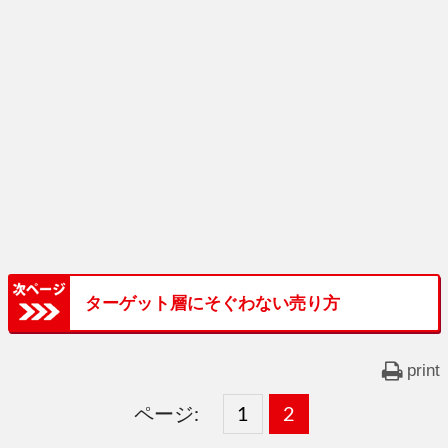
ターゲット層にそぐわない売り方
print
ページ:
固
1
固
2
,