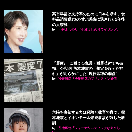
高市早苗は支持率のために日本を壊す。食
料品消費税1%の甘い誘惑に隠された2年後
の大増税
by
小林よしのり『小林よしのりライジング』
「震度7」に耐える免震・耐震技術でも破
損。令和8年熊本地震の「想定を超えた揺
れ」が明らかにした“現行基準の弱点”
by
冷泉彰彦『冷泉彰彦のプリンストン通信』
危険を察知する力は経験と教育で育つ。熊
本地震とイオンモール爆発事故が残した教
訓
by
引地達也『ジャーナリスティックなやさし