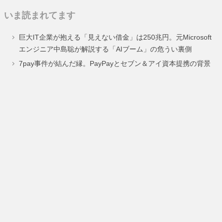
定
定
いま読まれてます
ペ
ペ
巨大IT企業が抱える「見えない借金」は250兆円。元Microsoft
ー
ー
エンジニア中島聡が解説する「AIブーム」の危うい裏側
ジ
ジ
7pay事件が結んだ縁。PayPayとセブン＆アイ資本提携の背景