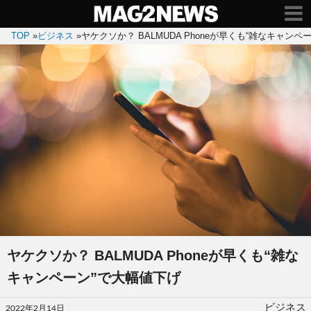
TOP
»
ビジネス
»
ヤケクソか？ BALMUDA Phoneが早くも“雑なキャンペ
ヤケクソか？ BALMUDA Phoneが早くも“雑な
キャンペーン”で大幅値下げ
投
ビジネス
2022年2月14日