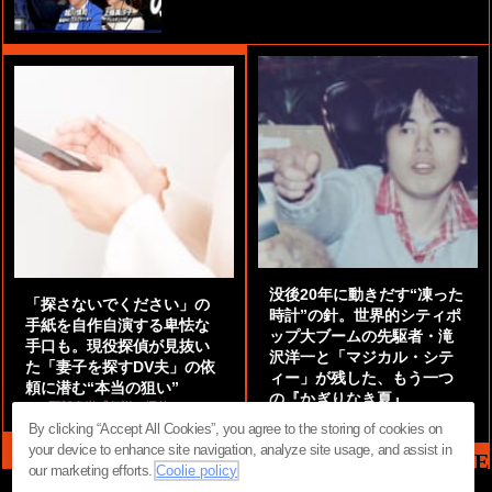
没後20年に動きだす“凍った
「探さないでください」の
時計”の針。世界的シティポ
手紙を自作自演する卑怯な
ップ大ブームの先駆者・滝
手口も。現役探偵が見抜い
沢洋一と「マジカル・シテ
た「妻子を探すDV夫」の依
ィー」が残した、もう一つ
頼に潜む“本当の狙い”
の『かぎりなき夏』
by
阿部泰尚『伝説の探偵』
by
都鳥 流星
By clicking “Accept All Cookies”, you agree to the storing of cookies on
your device to enhance site navigation, analyze site usage, and assist in
MAG2 NEWS HEADLINE
our marketing efforts.
Coolie policy