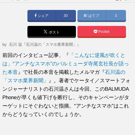
稿
日:
シェア
30
はてブ
3
Pocket
ポスト
by
石川 温『石川温の「スマホ業界新聞」』
前回のインタビュー記事、『
「こんなに逆風が吹くと
は」“アンチなスマホ”のバルミューダ寺尾玄社長が語っ
た本音
』で社長の本音を掲載したメルマガ『
石川温の
「スマホ業界新聞」
』。著者でケータイ／スマートフォ
ンジャーナリストの石川温さんは今回、このBALMUDA
Phoneが早くも値下げを断行し、そのキャンペーンがタ
ーゲットにそぐわないと指摘。“アンチなスマホ”はこれ
からどうなっていくのでしょうか。