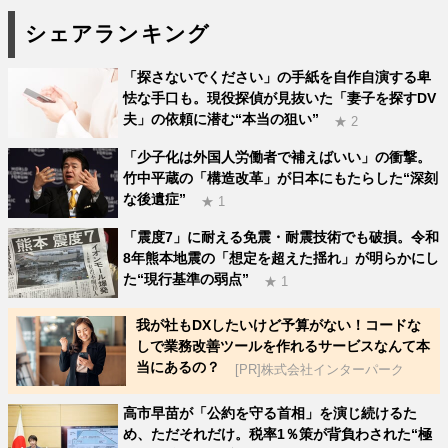
シェアランキング
「探さないでください」の手紙を自作自演する卑
怯な手口も。現役探偵が見抜いた「妻子を探すDV
夫」の依頼に潜む“本当の狙い”
★ 2
「少子化は外国人労働者で補えばいい」の衝撃。
竹中平蔵の「構造改革」が日本にもたらした“深刻
な後遺症”
★ 1
「震度7」に耐える免震・耐震技術でも破損。令和
8年熊本地震の「想定を超えた揺れ」が明らかにし
た“現行基準の弱点”
★ 1
我が社もDXしたいけど予算がない！コードな
しで業務改善ツールを作れるサービスなんて本
当にあるの？
[PR]株式会社インターパーク
高市早苗が「公約を守る首相」を演じ続けるた
め、ただそれだけ。税率1％策が背負わされた“極