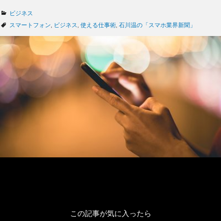
カ
ビジネス
テ
タ
スマートフォン
,
ビジネス
,
使える仕事術
,
石川温の「スマホ業界新聞」
ゴ
グ
リ
ー
この記事が気に入ったら