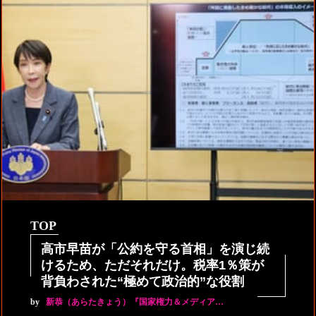
TOP
高市早苗が「公約を守る首相」を演じ続
けるため、ただそれだけ。税率1％策が
背負わされた“極めて政治的”な役割
by
新恭（あらたきょう）『国家権力＆メディア…