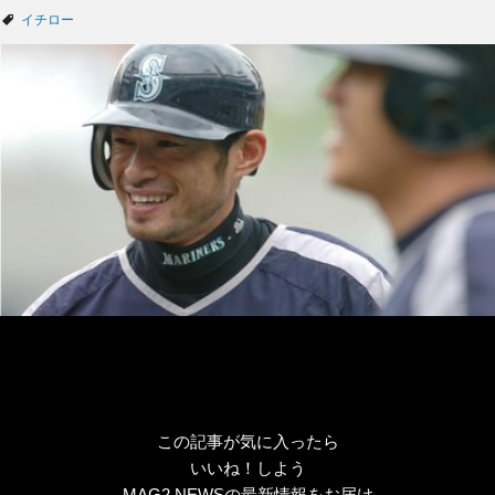
テ
タ
イチロー
ゴ
グ
リ
ー
この記事が気に入ったら
いいね！しよう
MAG2 NEWSの最新情報をお届け