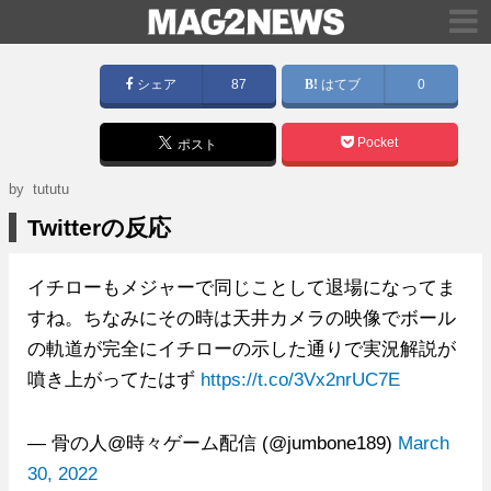
シェア
87
はてブ
0
Pocket
ポスト
by tututu
Twitterの反応
イチローもメジャーで同じことして退場になってま
すね。ちなみにその時は天井カメラの映像でボール
の軌道が完全にイチローの示した通りで実況解説が
噴き上がってたはず
https://t.co/3Vx2nrUC7E
— 骨の人@時々ゲーム配信 (@jumbone189)
March
30, 2022