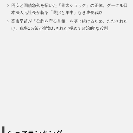
円安と国債急落を招いた「骨太ショック」の正体。グーグル日
ー
ー
本法人元社長が斬る「選択と集中」なき成長戦略
ジ
ジ
高市早苗が「公約を守る首相」を演じ続けるため、ただそれだ
け。税率1％策が背負わされた“極めて政治的”な役割