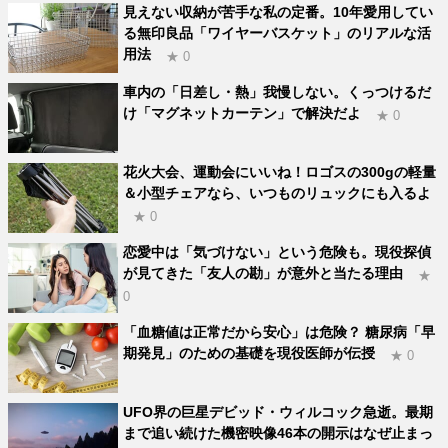
見えない収納が苦手な私の定番。10年愛用してい
る無印良品「ワイヤーバスケット」のリアルな活
用法
★ 0
車内の「日差し・熱」我慢しない。くっつけるだ
け「マグネットカーテン」で解決だよ
★ 0
花火大会、運動会にいいね！ロゴスの300gの軽量
＆小型チェアなら、いつものリュックにも入るよ
★ 0
恋愛中は「気づけない」という危険も。現役探偵
が見てきた「友人の勘」が意外と当たる理由
★
0
「血糖値は正常だから安心」は危険？ 糖尿病「早
期発見」のための基礎を現役医師が伝授
★ 0
UFO界の巨星デビッド・ウィルコック急逝。最期
まで追い続けた機密映像46本の開示はなぜ止まっ