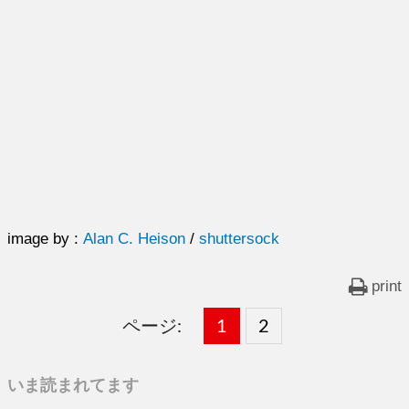
image by :
Alan C. Heison
/
shuttersock
print
ページ:
固
1
固
2
,
定
定
いま読まれてます
ペ
ペ