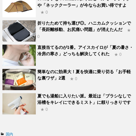
や「ネッククーラー」が今ならお買い得ですよ
★ 0
折りたためて持ち運び◎。ハニカムクッションで
「長距離移動、お尻痛い問題」が消えたんだ
★
0
直接当てるのが1番。アイスカイロが「夏の暑さ・
冷房の寒さ」どっちも解決してくれた
★ 0
簡単なのに効果大！夏を快適に乗り切る「お手軽
な裏ワザ」2選
★ 0
夏でも湯船に入りたい派。最近は「ブラシなしで
浴槽をキレイにできるミスト」に頼りっきりです
★ 0
カ
国内