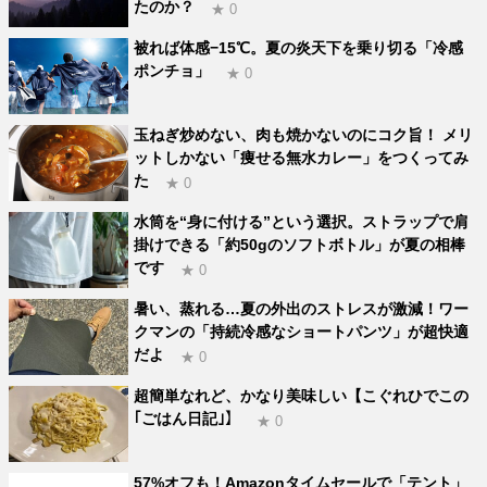
たのか？
★ 0
被れば体感−15℃。夏の炎天下を乗り切る「冷感
ポンチョ」
★ 0
玉ねぎ炒めない、肉も焼かないのにコク旨！ メリ
ットしかない「痩せる無水カレー」をつくってみ
た
★ 0
水筒を“身に付ける”という選択。ストラップで肩
掛けできる「約50gのソフトボトル」が夏の相棒
です
★ 0
暑い、蒸れる…夏の外出のストレスが激減！ワー
クマンの「持続冷感なショートパンツ」が超快適
だよ
★ 0
超簡単なれど、かなり美味しい【こぐれひでこの
｢ごはん日記｣】
★ 0
57%オフも！Amazonタイムセールで「テント」