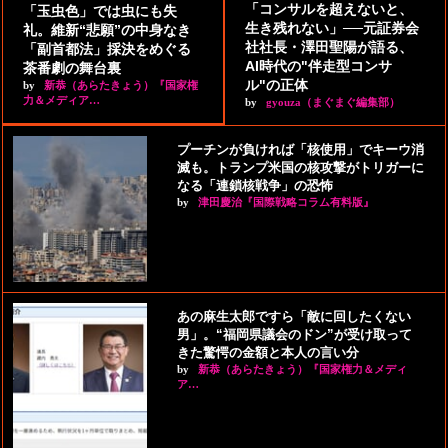
「コンサルを超えないと、
「玉虫色」では虫にも失
生き残れない」──元証券会
礼。維新“悲願”の中身なき
社社長・澤田聖陽が語る、
「副首都法」採決をめぐる
AI時代の"伴走型コンサ
茶番劇の舞台裏
ル"の正体
by
新恭（あらたきょう）『国家権
力＆メディア…
by
gyouza（まぐまぐ編集部）
プーチンが負ければ「核使用」でキーウ消
滅も。トランプ米国の核攻撃がトリガーに
なる「連鎖核戦争」の恐怖
by
津田慶治『国際戦略コラム有料版』
あの麻生太郎ですら「敵に回したくない
男」。“福岡県議会のドン”が受け取って
きた驚愕の金額と本人の言い分
by
新恭（あらたきょう）『国家権力＆メディ
ア…