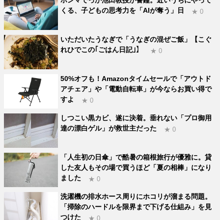
くる、子どもの思考力を「AIが奪う」日
★ 0
いただいたうなぎで「うなぎの混ぜご飯」【こぐ
れひでこの｢ごはん日記｣】
★ 0
50%オフも！Amazonタイムセールで「アウトド
アチェア」や「電動自転車」が今ならお買い得で
すよ
★ 0
しつこい黒カビ、遂に決着。垂れない「プロ御用
達の漂白ゲル」が救世主だった
★ 0
「人生初の日傘」で酷暑の箱根旅行が優雅に。貸
した友人もその場で買うほど「夏の相棒」になり
ました
★ 0
洗濯機の排水ホース周りにホコリが溜まる問題。
「掃除のハードルを限界まで下げる仕組み」を見
つけた
★ 0