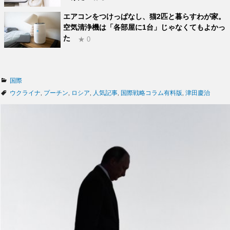
エアコンをつけっぱなし、猫2匹と暮らすわが家。
空気清浄機は「各部屋に1台」じゃなくてもよかっ
た
★ 0
カ
国際
テ
タ
ウクライナ
,
プーチン
,
ロシア
,
人気記事
,
国際戦略コラム有料版
,
津田慶治
ゴ
グ
リ
ー