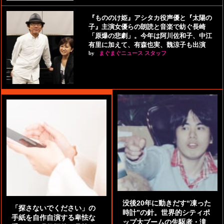
『もののけ姫』アシタカ役声優と『太陽の
子』主演女優らの朗読と音楽で紡ぐ長崎
「原爆の悲劇」。今年は阿川佐和子、中江
有里に加えて、有森也実、魏涼子も出演
by
まぐまぐニュース スタッフ
没後20年に動きだす“凍った
「探さないでください」の
時計”の針。世界的シティポ
手紙を自作自演する卑怯な
ップ大ブームの先駆者・滝