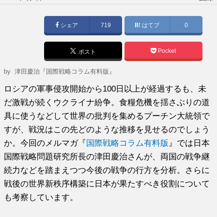
稿
日:
シェア
719
はてブ
0
Pocket
ポスト
by
津田慶治『国際戦略コラム有料版』
ロシアの軍事侵攻開始から100日以上が経過するも、未
だ激戦が続くウクライナ紛争。食糧危機を揺さぶりの道
具に使うなどして世界の批判を集めるプーチン大統領で
すが、戦況はこの先どのような推移を見せるのでしょう
か。今回のメルマガ『
国際戦略コラム有料版
』では日本
国際戦略問題研究所長の津田慶治さんが、両国の戦争継
続力などを踏まえつつ今後の戦争の行方を分析。さらに
戦後の世界新秩序構築に日本が果たすべき役割について
も考察しています。