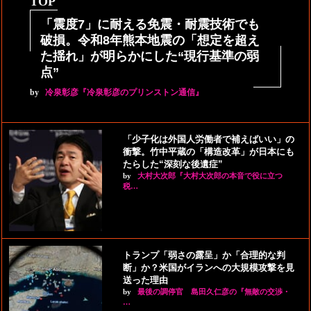
TOP
「震度7」に耐える免震・耐震技術でも
破損。令和8年熊本地震の「想定を超え
た揺れ」が明らかにした“現行基準の弱
点”
by
冷泉彰彦『冷泉彰彦のプリンストン通信』
「少子化は外国人労働者で補えばいい」の
衝撃。竹中平蔵の「構造改革」が日本にも
たらした“深刻な後遺症”
by
大村大次郎『大村大次郎の本音で役に立つ
税…
トランプ「弱さの露呈」か「合理的な判
断」か？米国がイランへの大規模攻撃を見
送った理由
by
最後の調停官 島田久仁彦の『無敵の交渉・
…