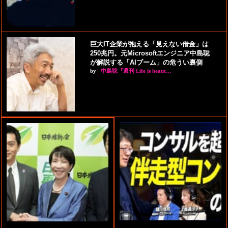
巨大IT企業が抱える「見えない借金」は
250兆円。元Microsoftエンジニア中島聡
が解説する「AIブーム」の危うい裏側
by
中島聡『週刊 Life is beaut…