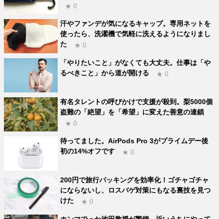
★ 0
汗やファンデが気になるキャップ。専用ネットを
使ったら、洗濯機で気軽に洗えるようになりまし
た
★ 0
「やりたいこと」がなくても大丈夫。仕事は「や
るべきこと」から道が開ける
★ 0
有名タレントの呼びかけで支援が殺到。梨5000個
盗難の「絶望」を「希望」に変えた善意の連鎖
★ 0
待ってました。AirPods Pro 3がプライムデー後
初の14%オフです
★ 0
200円で旅行パッキングを効率化！ゴチャゴチャ
にならないし、ロスバゲ対策にもなる裏技を見つ
けた
★ 0
ホンマでっか池田教授が警鐘。近いうちにやって