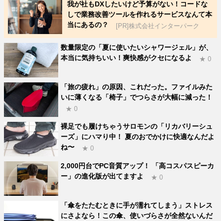
我が社もDXしたいけど予算がない！コードな
しで業務改善ツールを作れるサービスなんて本
当にあるの？
[PR]株式会社インターパーク
数量限定の「夏に使いたいシャワージェル」が、
本当に気持ちいい！爽快感がクセになるよ
★ 0
「旅の疲れ」の原因、これだった。ファイルみた
いに薄くなる「椅子」でつらさが大幅に減った！
★ 0
裸足でも履けちゃうサロモンの「リカバリーシュ
ーズ」にハマり中！ 夏のおでかけに快適なんだよ
ね〜
★ 0
2,000円台でPC音質アップ！ 「高コスパスピーカ
ー」の進化版が出てますよ
★ 0
「傘をたたむときに手が濡れてしまう」ストレス
にさよなら！この傘、使いづらさが全然ないんだ