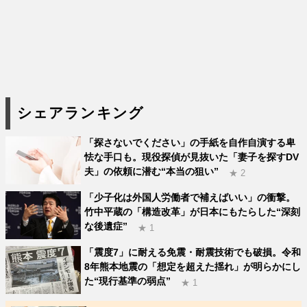
シェアランキング
「探さないでください」の手紙を自作自演する卑
怯な手口も。現役探偵が見抜いた「妻子を探すDV
夫」の依頼に潜む“本当の狙い”
★ 2
「少子化は外国人労働者で補えばいい」の衝撃。
竹中平蔵の「構造改革」が日本にもたらした“深刻
な後遺症”
★ 1
「震度7」に耐える免震・耐震技術でも破損。令和
8年熊本地震の「想定を超えた揺れ」が明らかにし
た“現行基準の弱点”
★ 1