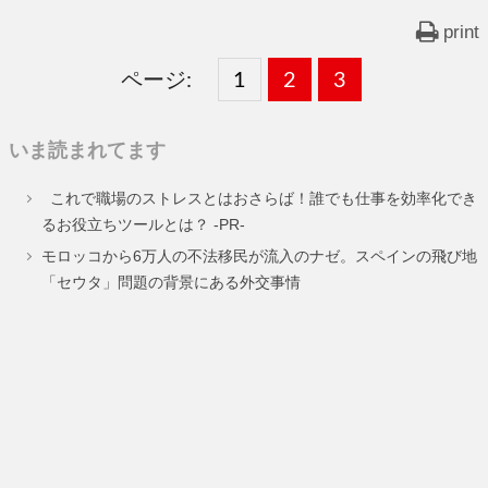
print
ページ:
固
1
固
2
,
固
3
,
定
定
定
いま読まれてます
ペ
ペ
ペ
これで職場のストレスとはおさらば！誰でも仕事を効率化でき
ー
ー
ー
るお役立ちツールとは？ -PR-
ジ
ジ
ジ
モロッコから6万人の不法移民が流入のナゼ。スペインの飛び地
「セウタ」問題の背景にある外交事情