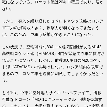
戦になっている。ロケット砲は20キロ程度であり、届か
ない。
しかし、突入を繰り返したセベロドネツク攻略のロシア
軍主力の損害も大きく、攻撃力が弱くなってきたよう
だ。このため、ウ軍も反撃ができることになった。
この状況で、空輸可能な80キロの射程距離があるM142
高機動ロケット砲（HIMARS）4門が緊急でウ軍に供与さ
れることになった。しかし、射程300キロのM26ロケッ
ト弾（ATACMS）の供与はしない。ロシア領内を攻撃で
きるので、ロシア軍を過度に刺激してしまうからだとい
う。
もう1つ、ウ軍に空対地ミサイル「ヘルファイア」搭載
可能なドローン「MQ-1Cグレーイーグル」4機を売却す
る。これにより、大幅な戦力アップになる。この攻撃機