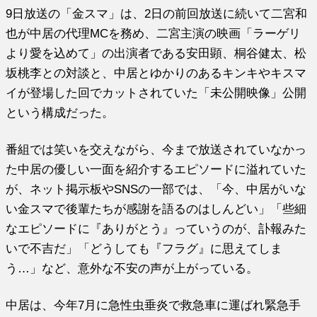
9日放送の「金スマ」は、2日の前回放送に続いて二宮和
也が中居の代理MCを務め、二宮主演の映画「ラーゲリ
より愛を込めて」の出演者である安田顕、桐谷健太、松
坂桃李との対談と、中居とゆかりのあるキンキやキスマ
イが登場した回でカットされていた「未公開映像」公開
という構成だった。
番組では笑いを交えながら、今まで放送されていなかっ
た中居の優しい一面を紹介するエピソードに溢れていた
が、ネット掲示板やSNSの一部では、「今、中居がいな
い金スマで後輩たちが感謝を語るのはしんどい」「些細
なエピソードに『ありがとう』っていうのが、訃報みた
いで不吉だ」「どうしても『フラグ』に思えてしま
う…」など、意外な不安の声が上がっている。
中居は、今年7月に急性虫垂炎で救急車に運ばれ緊急手