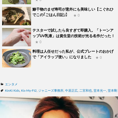
鯵干物のまぜ寿司が意外にも美味しい【こぐれひ
でこの｢ごはん日記｣】
★ 0
テスターで試したら良すぎて即購入。「トーンア
ップUV乳液」は資生堂の技術が光る名作だった！
★ 0
料理は人任せだった私が、公式プレートのおかげ
で「アイラップ使い」になりました
★ 0
カ
エンタメ
テ
タ
KinKi Kids
,
Kis-My-Ft2
,
ジャニーズ事務所
,
中居正広
,
二宮和也
,
堂本光一
,
堂本剛
ゴ
グ
リ
ー