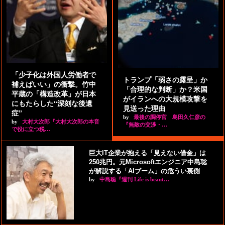
「少子化は外国人労働者で
トランプ「弱さの露呈」か
補えばいい」の衝撃。竹中
「合理的な判断」か？米国
平蔵の「構造改革」が日本
がイランへの大規模攻撃を
にもたらした“深刻な後遺
見送った理由
症”
by
最後の調停官 島田久仁彦の
by
大村大次郎『大村大次郎の本音
『無敵の交渉・…
で役に立つ税…
巨大IT企業が抱える「見えない借金」は
250兆円。元Microsoftエンジニア中島聡
が解説する「AIブーム」の危うい裏側
by
中島聡『週刊 Life is beaut…