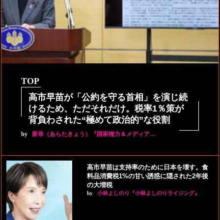
TOP
高市早苗が「公約を守る首相」を演じ続
けるため、ただそれだけ。税率1％策が
背負わされた“極めて政治的”な役割
by
新恭（あらたきょう）『国家権力＆メディア…
高市早苗は支持率のために日本を壊す。食
料品消費税1%の甘い誘惑に隠された2年後
の大増税
by
小林よしのり『小林よしのりライジング』