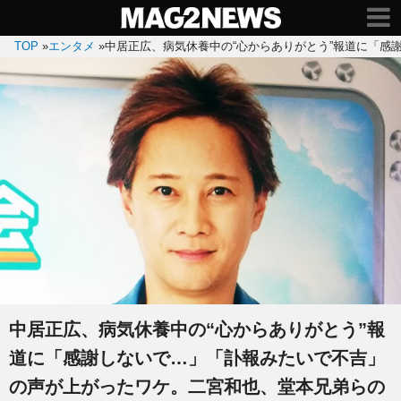
TOP
»
エンタメ
»
中居正広、病気休養中の“心からありがとう”報道に「
中居正広、病気休養中の“心からありがとう”報
道に「感謝しないで…」「訃報みたいで不吉」
の声が上がったワケ。二宮和也、堂本兄弟らの