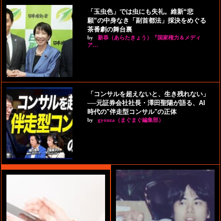
「玉虫色」では虫にも失礼。維新“悲
願”の中身なき「副首都法」採決をめぐる
茶番劇の舞台裏
by
新恭（あらたきょう）『国家権力＆メディ
ア…
「コンサルを超えないと、生き残れない」
──元証券会社社長・澤田聖陽が語る、AI
時代の"伴走型コンサル"の正体
by
gyouza（まぐまぐ編集部）