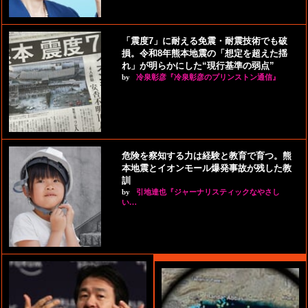
「震度7」に耐える免震・耐震技術でも破
損。令和8年熊本地震の「想定を超えた揺
れ」が明らかにした“現行基準の弱点”
by
冷泉彰彦『冷泉彰彦のプリンストン通信』
危険を察知する力は経験と教育で育つ。熊
本地震とイオンモール爆発事故が残した教
訓
by
引地達也『ジャーナリスティックなやさし
い…