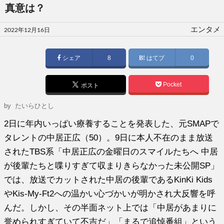
真意は？
投
エンタメ
2022年12月16日
稿
日:
シェア
8
はてブ
0
Pocket
ポスト
by たいらひとし
2日に年内いっぱい療養することを発表した、元SMAPで
タレントの中居正広（50）。9日に本人不在のまま放送
されたTBS系「中居正広の金曜日のスマイルたちへ 中居
が後輩たちと喋りすぎて収まりきらなかった未公開SP」
では、放送でカットされた中居の後輩であるKinKi Kids
やKis-My-Ft2への温かい心づかいが明かされ大反響を呼
んだ。しかし、その半面ネット上では「中居があまりに
誉められすぎていて不吉だ」「まるで追悼番組」という