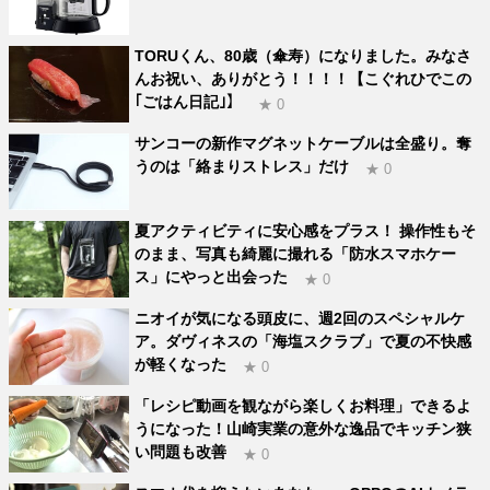
TORUくん、80歳（傘寿）になりました。みなさ
んお祝い、ありがとう！！！！【こぐれひでこの
｢ごはん日記｣】
★ 0
サンコーの新作マグネットケーブルは全盛り。奪
うのは「絡まりストレス」だけ
★ 0
夏アクティビティに安心感をプラス！ 操作性もそ
のまま、写真も綺麗に撮れる「防水スマホケー
ス」にやっと出会った
★ 0
ニオイが気になる頭皮に、週2回のスペシャルケ
ア。ダヴィネスの「海塩スクラブ」で夏の不快感
が軽くなった
★ 0
「レシピ動画を観ながら楽しくお料理」できるよ
うになった！山崎実業の意外な逸品でキッチン狭
い問題も改善
★ 0