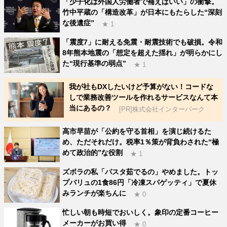
「少子化は外国人労働者で補えばいい」の衝撃。
竹中平蔵の「構造改革」が日本にもたらした“深刻
な後遺症”
★ 1
「震度7」に耐える免震・耐震技術でも破損。令和
8年熊本地震の「想定を超えた揺れ」が明らかにし
た“現行基準の弱点”
★ 1
我が社もDXしたいけど予算がない！コードな
しで業務改善ツールを作れるサービスなんて本
当にあるの？
[PR]株式会社インターパーク
高市早苗が「公約を守る首相」を演じ続けるた
め、ただそれだけ。税率1％策が背負わされた“極
めて政治的”な役割
★ 1
ズボラの私「パスタ茹でるの」やめました。トッ
プバリュの1食86円「冷凍スパゲッティ」で夏休
みランチが楽ちんに
★ 0
忙しい朝も時短でおいしく。象印の定番コーヒー
メーカーがお買い得
★ 0