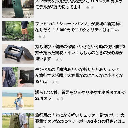
スマホ代を抑えたいあなたへ。OPPOのAIカメラ
モデルが3万円切ってます
★ 0
ファミマの「ショートパンツ」が夏場の新定番に
なりそう！ 2,000円でこのクオリティはすごい
★ 0
持ち運び・普段の保管・いざという時の使い勝手3
拍子揃った簡易トイレ！もしものときの安心感が
違います
★ 0
モンベルの「魔法みたいな折りたたみリュック」
が旅行で大活躍！大容量なのにこんなに小さくな
るとは
★ 0
濡らして5秒。首元をひんやり冷やす冷感タオルが
22％オフ
★ 0
旅行用の「とにかく軽いリュック」見つけた！ 大
容量でタフなのにペットボトル1本分の軽さとは…
★ 0