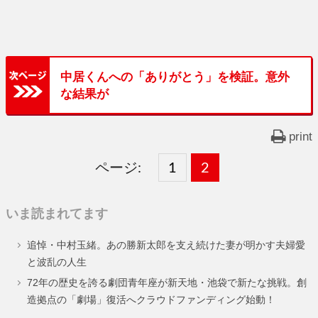
中居くんへの「ありがとう」を検証。意外
な結果が
print
ページ:
固
1
固
2
,
定
定
いま読まれてます
ペ
ペ
追悼・中村玉緒。あの勝新太郎を支え続けた妻が明かす夫婦愛
ー
ー
と波乱の人生
ジ
ジ
72年の歴史を誇る劇団青年座が新天地・池袋で新たな挑戦。創
造拠点の「劇場」復活へクラウドファンディング始動！