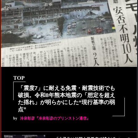
TOP
「震度7」に耐える免震・耐震技術でも
破損。令和8年熊本地震の「想定を超え
た揺れ」が明らかにした“現行基準の弱
点”
by
冷泉彰彦『冷泉彰彦のプリンストン通信』