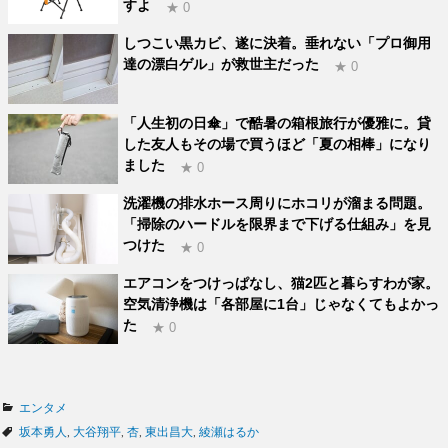
すよ
★ 0
しつこい黒カビ、遂に決着。垂れない「プロ御用
達の漂白ゲル」が救世主だった
★ 0
「人生初の日傘」で酷暑の箱根旅行が優雅に。貸
した友人もその場で買うほど「夏の相棒」になり
ました
★ 0
洗濯機の排水ホース周りにホコリが溜まる問題。
「掃除のハードルを限界まで下げる仕組み」を見
つけた
★ 0
エアコンをつけっぱなし、猫2匹と暮らすわが家。
空気清浄機は「各部屋に1台」じゃなくてもよかっ
た
★ 0
カ
エンタメ
テ
タ
坂本勇人
,
大谷翔平
,
杏
,
東出昌大
,
綾瀬はるか
ゴ