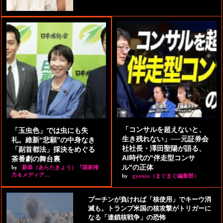
「コンサルを超えないと、
「玉虫色」では虫にも失
生き残れない」──元証券会
礼。維新“悲願”の中身なき
社社長・澤田聖陽が語る、
「副首都法」採決をめぐる
AI時代の"伴走型コンサ
茶番劇の舞台裏
ル"の正体
by
新恭（あらたきょう）『国家権
力＆メディア…
by
gyouza（まぐまぐ編集部）
プーチンが負ければ「核使用」でキーウ消
滅も。トランプ米国の核攻撃がトリガーに
なる「連鎖核戦争」の恐怖