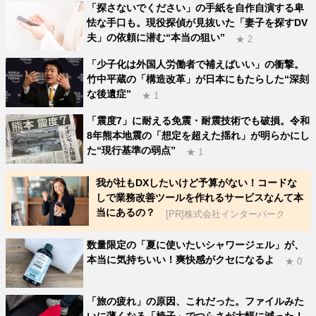
「探さないでください」の手紙を自作自演する卑
怯な手口も。現役探偵が見抜いた「妻子を探すDV
夫」の依頼に潜む“本当の狙い”
★ 2
「少子化は外国人労働者で補えばいい」の衝撃。
竹中平蔵の「構造改革」が日本にもたらした“深刻
な後遺症”
★ 1
「震度7」に耐える免震・耐震技術でも破損。令和
8年熊本地震の「想定を超えた揺れ」が明らかにし
た“現行基準の弱点”
★ 1
我が社もDXしたいけど予算がない！コードな
しで業務改善ツールを作れるサービスなんて本
当にあるの？
[PR]株式会社インターパーク
数量限定の「夏に使いたいシャワージェル」が、
本当に気持ちいい！爽快感がクセになるよ
★ 0
「旅の疲れ」の原因、これだった。ファイルみた
いに薄くなる「椅子」でつらさが大幅に減った！