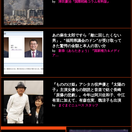
by
津田慶治『国際戦略コラム有料版』
あの麻生太郎ですら「敵に回したくない
男」。“福岡県議会のドン”が受け取って
きた驚愕の金額と本人の言い分
by
新恭（あらたきょう）『国家権力＆メディ
ア…
『もののけ姫』アシタカ役声優と『太陽の
子』主演女優らの朗読と音楽で紡ぐ長崎
「原爆の悲劇」。今年は阿川佐和子、中江
有里に加えて、有森也実、魏涼子も出演
by
まぐまぐニュース スタッフ