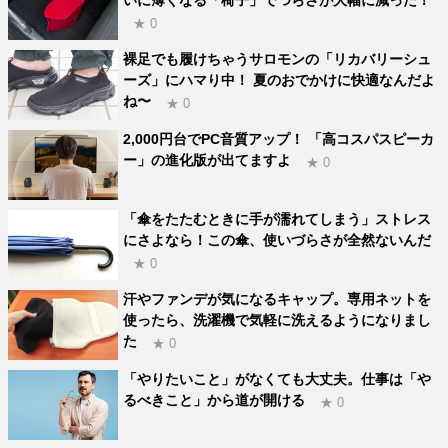
★ 0
裸足でも履けちゃうサロモンの「リカバリーシュ
ーズ」にハマり中！ 夏のおでかけに快適なんだよ
ね〜
★ 0
2,000円台でPC音質アップ！ 「高コスパスピーカ
ー」の進化版が出てますよ
★ 0
「傘をたたむときに手が濡れてしまう」ストレス
にさよなら！この傘、使いづらさが全然ないんだ
★ 0
汗やファンデが気になるキャップ。専用ネットを
使ったら、洗濯機で気軽に洗えるようになりまし
た
★ 0
「やりたいこと」がなくても大丈夫。仕事は「や
るべきこと」から道が開ける
★ 0