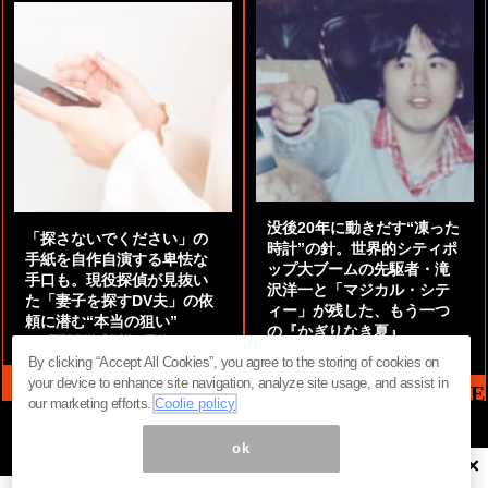
没後20年に動きだす“凍った
「探さないでください」の
時計”の針。世界的シティポ
手紙を自作自演する卑怯な
ップ大ブームの先駆者・滝
手口も。現役探偵が見抜い
沢洋一と「マジカル・シテ
た「妻子を探すDV夫」の依
ィー」が残した、もう一つ
頼に潜む“本当の狙い”
の『かぎりなき夏』
by
阿部泰尚『伝説の探偵』
by
都鳥 流星
By clicking “Accept All Cookies”, you agree to the storing of cookies on
your device to enhance site navigation, analyze site usage, and assist in
MAG2 NEWS HEADLINE
our marketing efforts.
Coolie policy
ok
×
ページ内の商標は全て商標権者に属します。無断転載を禁じます。 ©