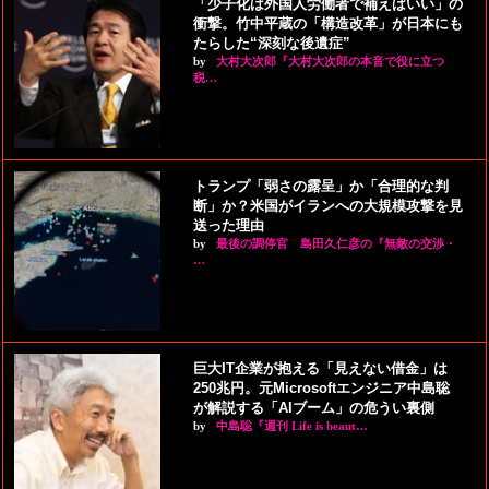
「少子化は外国人労働者で補えばいい」の
衝撃。竹中平蔵の「構造改革」が日本にも
たらした“深刻な後遺症”
by
大村大次郎『大村大次郎の本音で役に立つ
税…
トランプ「弱さの露呈」か「合理的な判
断」か？米国がイランへの大規模攻撃を見
送った理由
by
最後の調停官 島田久仁彦の『無敵の交渉・
…
巨大IT企業が抱える「見えない借金」は
250兆円。元Microsoftエンジニア中島聡
が解説する「AIブーム」の危うい裏側
by
中島聡『週刊 Life is beaut…