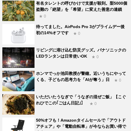
有名タレントの呼びかけで支援が殺到。梨5000個
盗難の「絶望」を「希望」に変えた善意の連鎖
★ 0
待ってました。AirPods Pro 3がプライムデー後
初の14%オフです
★ 0
リビングに溶け込む防災グッズ。パナソニックの
LEDランタンは日常使いOK
★ 0
ホンマでっか池田教授が警鐘。近いうちにやって
くる、子どもの思考力を「AIが奪う」日
★ 0
いただいたうなぎで「うなぎの混ぜご飯」【こぐ
れひでこの｢ごはん日記｣】
★ 0
50%オフも！Amazonタイムセールで「アウトド
アチェア」や「電動自転車」が今ならお買い得で