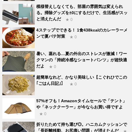
模様替えしなくても、部屋の雰囲気は変えられ
る。掃除グッズを±0にするだけで、生活感がスッ
と消えたんだ
★ 0
4ステップでできる！ 1食438kcalのカレーラーメ
ンで夏バテ対策
★ 0
暑い、蒸れる…夏の外出のストレスが激減！ワー
クマンの「持続冷感なショートパンツ」が超快適
だよ
★ 0
超簡単なれど、かなり美味しい【こぐれひでこの
｢ごはん日記｣】
★ 0
57%オフも！Amazonタイムセールで「テント」
や「ネッククーラー」が今ならお買い得ですよ
★ 0
折りたためて持ち運び◎。ハニカムクッションで
「長距離移動、お尻痛い問題」が消えたんだ
★