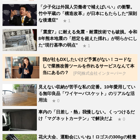
「少子化は外国人労働者で補えばいい」の衝撃。
竹中平蔵の「構造改革」が日本にもたらした“深刻
な後遺症”
★ 1
「震度7」に耐える免震・耐震技術でも破損。令和
8年熊本地震の「想定を超えた揺れ」が明らかにし
た“現行基準の弱点”
★ 1
我が社もDXしたいけど予算がない！コードな
しで業務改善ツールを作れるサービスなんて本
当にあるの？
[PR]株式会社インターパーク
見えない収納が苦手な私の定番。10年愛用してい
る無印良品「ワイヤーバスケット」のリアルな活
用法
★ 0
車内の「日差し・熱」我慢しない。くっつけるだ
け「マグネットカーテン」で解決だよ
★ 0
花火大会、運動会にいいね！ロゴスの300gの軽量