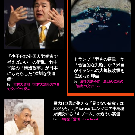
「少子化は外国人労働者で
トランプ「弱さの露呈」か
補えばいい」の衝撃。竹中
「合理的な判断」か？米国
平蔵の「構造改革」が日本
がイランへの大規模攻撃を
にもたらした“深刻な後遺
見送った理由
症”
by
最後の調停官 島田久仁彦の
by
大村大次郎『大村大次郎の本音
『無敵の交渉・…
で役に立つ税…
巨大IT企業が抱える「見えない借金」は
250兆円。元Microsoftエンジニア中島聡
が解説する「AIブーム」の危うい裏側
by
中島聡『週刊 Life is beaut…