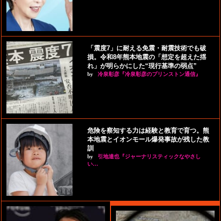
「震度7」に耐える免震・耐震技術でも破
損。令和8年熊本地震の「想定を超えた揺
れ」が明らかにした“現行基準の弱点”
by
冷泉彰彦『冷泉彰彦のプリンストン通信』
危険を察知する力は経験と教育で育つ。熊
本地震とイオンモール爆発事故が残した教
訓
by
引地達也『ジャーナリスティックなやさし
い…