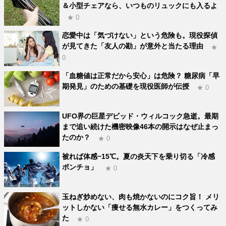
＆小型チェアなら、いつものリュックにも入るよ
★ 0
恋愛中は「気づけない」という危険も。現役探偵
が見てきた「友人の勘」が意外と当たる理由
★
0
「血糖値は正常だから安心」は危険？ 糖尿病「早
期発見」のための基礎を現役医師が伝授
★ 0
UFO界の巨星デビッド・ウィルコック急逝。最期
まで追い続けた機密映像46本の開示はなぜ止まっ
たのか？
★ 0
被れば体感−15℃。夏の炎天下を乗り切る「冷感
ポンチョ」
★ 0
玉ねぎ炒めない、肉も焼かないのにコク旨！ メリ
ットしかない「痩せる無水カレー」をつくってみ
た
★ 0