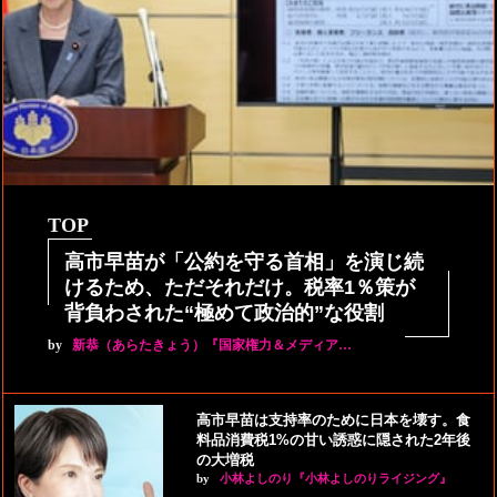
TOP
高市早苗が「公約を守る首相」を演じ続
けるため、ただそれだけ。税率1％策が
背負わされた“極めて政治的”な役割
by
新恭（あらたきょう）『国家権力＆メディア…
高市早苗は支持率のために日本を壊す。食
料品消費税1%の甘い誘惑に隠された2年後
の大増税
by
小林よしのり『小林よしのりライジング』