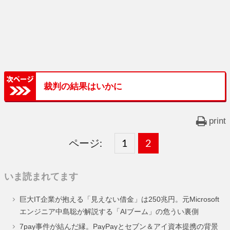
裁判の結果はいかに
print
ページ:
固
1
固
2
,
定
定
いま読まれてます
ペ
ペ
巨大IT企業が抱える「見えない借金」は250兆円。元Microsoft
ー
ー
エンジニア中島聡が解説する「AIブーム」の危うい裏側
ジ
ジ
7pay事件が結んだ縁。PayPayとセブン＆アイ資本提携の背景