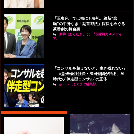
「玉虫色」では虫にも失礼。維新“悲
願”の中身なき「副首都法」採決をめぐる
茶番劇の舞台裏
by
新恭（あらたきょう）『国家権力＆メディ
ア…
「コンサルを超えないと、生き残れない」
──元証券会社社長・澤田聖陽が語る、AI
時代の"伴走型コンサル"の正体
by
gyouza（まぐまぐ編集部）