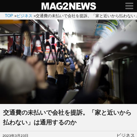
TOP
»
ビジネス
»
交通費の未払いで会社を提訴。「家と近いから払わない
交通費の未払いで会社を提訴。「家と近いから
払わない」は通用するのか
投
ビジネス
2023年3月23日