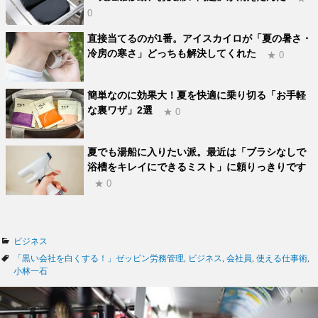
0
直接当てるのが1番。アイスカイロが「夏の暑さ・
冷房の寒さ」どっちも解決してくれた
★ 0
簡単なのに効果大！夏を快適に乗り切る「お手軽
な裏ワザ」2選
★ 0
夏でも湯船に入りたい派。最近は「ブラシなしで
浴槽をキレイにできるミスト」に頼りっきりです
★ 0
カ
ビジネス
テ
タ
「黒い会社を白くする！」ゼッピン労務管理
,
ビジネス
,
会社員
,
使える仕事術
,
ゴ
グ
小林一石
リ
ー