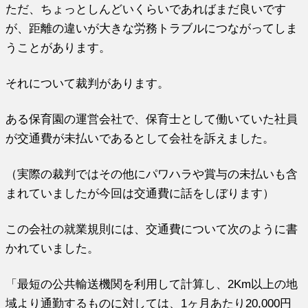
ただ、ちょっとしんどいくらいであればまだ良いです
が、距離の違いが大きな
労務
トラブルにつながってしま
うことがあります。
それについて裁判があります。
ある保育園の運営
会社
で、保育士として働いていた社員
が交通費が未払いであるとして
会社
を
訴えました。
（実際の裁判ではその他にパワハラや賞与の未払いも含
まれていましたが今回は交通費に話
を
しぼります）
この
会社
の就業規則には、交通費について次のように書
かれていました。
「最短の公共輸送機関
を
利用して計算し、2Km以上の地
域より通勤
する
ものに対しては、1ヶ月あたり20,000円