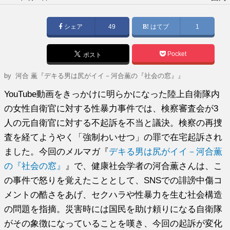
稿
日:
シェア
49
はてブ
1
Pocket
ポスト
by
河合 薫『デキる男は尻がイイ－河合薫の『社会の窓』』
YouTube動画をきっかけに明らかになった陸上自衛隊内
の女性自衛官に対する性暴力事件では、検察審査会が3
人の元自衛官に対する不起訴を不当と議決。検察の再捜
査を経てようやく「強制わいせつ」の罪で在宅起訴され
ました。今回のメルマガ『
デキる男は尻がイイ－河合薫
の『社会の窓』
』で、健康社会学者の河合薫さんは、こ
の事件で怒りを覚えたこととして、SNSでの誹謗中傷コ
メントの酷さをあげ、セクハラや性暴力を生む社会構造
の問題を指摘。災害時には国民を助け頼りになる自衛隊
がその象徴になっていることを嘆き、今回の起訴が変化