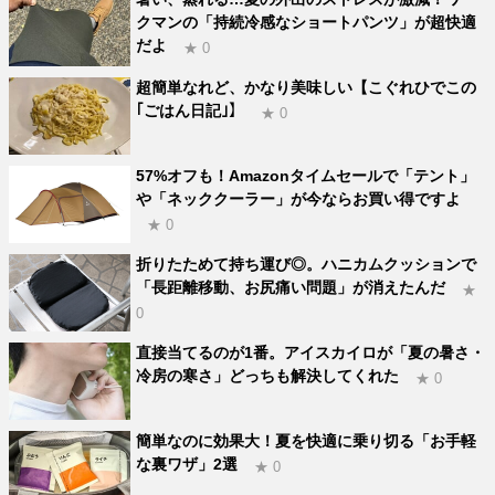
クマンの「持続冷感なショートパンツ」が超快適
だよ
★ 0
超簡単なれど、かなり美味しい【こぐれひでこの
｢ごはん日記｣】
★ 0
57%オフも！Amazonタイムセールで「テント」
や「ネッククーラー」が今ならお買い得ですよ
★ 0
折りたためて持ち運び◎。ハニカムクッションで
「長距離移動、お尻痛い問題」が消えたんだ
★
0
直接当てるのが1番。アイスカイロが「夏の暑さ・
冷房の寒さ」どっちも解決してくれた
★ 0
簡単なのに効果大！夏を快適に乗り切る「お手軽
な裏ワザ」2選
★ 0