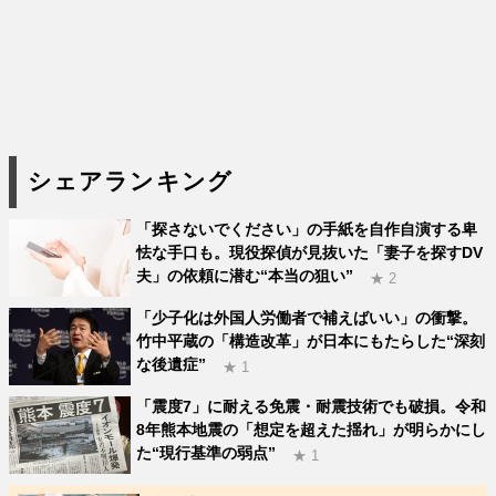
シェアランキング
「探さないでください」の手紙を自作自演する卑
怯な手口も。現役探偵が見抜いた「妻子を探すDV
夫」の依頼に潜む“本当の狙い”
★ 2
「少子化は外国人労働者で補えばいい」の衝撃。
竹中平蔵の「構造改革」が日本にもたらした“深刻
な後遺症”
★ 1
「震度7」に耐える免震・耐震技術でも破損。令和
8年熊本地震の「想定を超えた揺れ」が明らかにし
た“現行基準の弱点”
★ 1