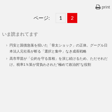
print
ページ:
固
1
固
2
,
定
定
いま読まれてます
ペ
ペ
円安と国債急落を招いた「骨太ショック」の正体。グーグル日
ー
ー
本法人元社長が斬る「選択と集中」なき成長戦略
ジ
ジ
高市早苗が「公約を守る首相」を演じ続けるため、ただそれだ
け。税率1％策が背負わされた“極めて政治的”な役割