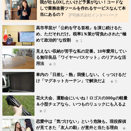
我が社もDXしたいけど予算がない！コードな
しで業務改善ツールを作れるサービスなんて本
当にあるの？
[PR]株式会社インターパーク
高市早苗が「公約を守る首相」を演じ続けるた
め、ただそれだけ。税率1％策が背負わされた“極
めて政治的”な役割
★ 1
見えない収納が苦手な私の定番。10年愛用してい
る無印良品「ワイヤーバスケット」のリアルな活
用法
★ 0
車内の「日差し・熱」我慢しない。くっつけるだ
け「マグネットカーテン」で解決だよ
★ 0
花火大会、運動会にいいね！ロゴスの300gの軽量
＆小型チェアなら、いつものリュックにも入るよ
★ 0
恋愛中は「気づけない」という危険も。現役探偵
が見てきた「友人の勘」が意外と当たる理由
★