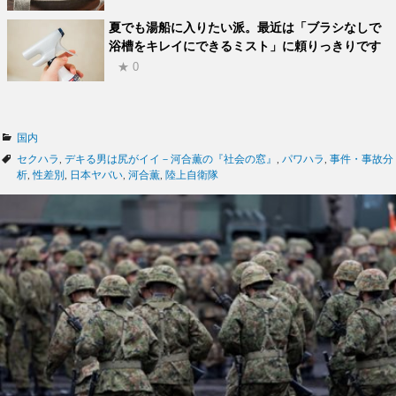
夏でも湯船に入りたい派。最近は「ブラシなしで
浴槽をキレイにできるミスト」に頼りっきりです
★ 0
カ
国内
テ
タ
セクハラ
,
デキる男は尻がイイ－河合薫の『社会の窓』
,
パワハラ
,
事件・事故分
ゴ
グ
析
,
性差別
,
日本ヤバい
,
河合薫
,
陸上自衛隊
リ
ー