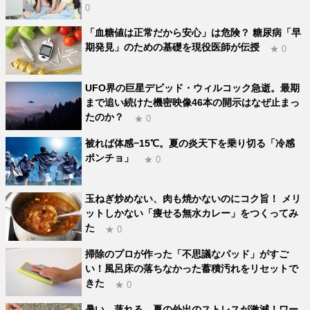
0
「血糖値は正常だから安心」は危険？ 糖尿病「早
期発見」のための基礎を現役医師が伝授
★ 0
UFO界の巨星デビッド・ウィルコック急逝。最期
まで追い続けた機密映像46本の開示はなぜ止まっ
たのか？
★ 0
被れば体感−15℃。夏の炎天下を乗り切る「冷感
ポンチョ」
★ 0
玉ねぎ炒めない、肉も焼かないのにコク旨！ メリ
ットしかない「痩せる無水カレー」をつくってみ
た
★ 0
掃除のプロが作った「不思議なパッド」がすご
い！風呂床の落ちなかった蓄積汚れをリセットで
きた
★ 0
暑い、蒸れる…夏の外出のストレスが激減！ワー