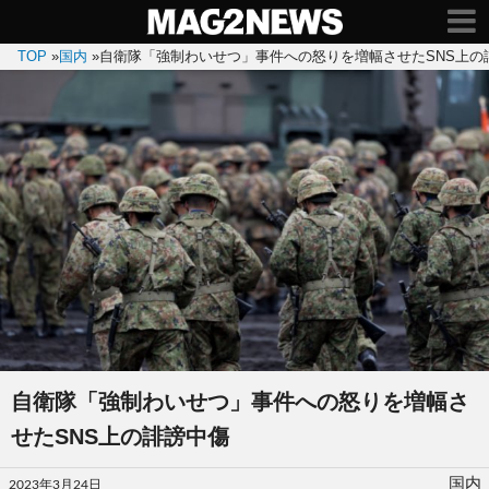
TOP
»
国内
»
自衛隊「強制わいせつ」事件への怒りを増幅させたSNS上の
自衛隊「強制わいせつ」事件への怒りを増幅さ
せたSNS上の誹謗中傷
投
国内
2023年3月24日