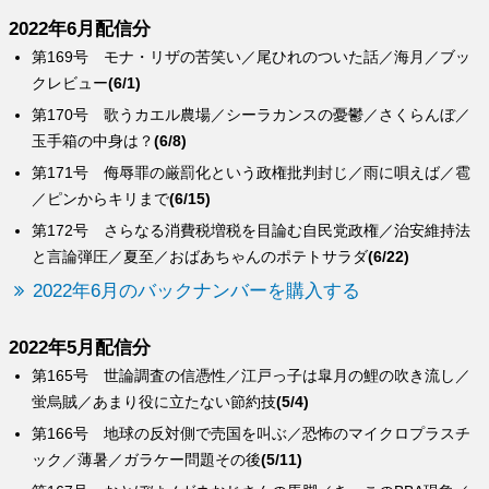
2022年6月配信分
第169号 モナ・リザの苦笑い／尾ひれのついた話／海月／ブッ
クレビュー
(6/1)
第170号 歌うカエル農場／シーラカンスの憂鬱／さくらんぼ／
玉手箱の中身は？
(6/8)
第171号 侮辱罪の厳罰化という政権批判封じ／雨に唄えば／雹
／ピンからキリまで
(6/15)
第172号 さらなる消費税増税を目論む自民党政権／治安維持法
と言論弾圧／夏至／おばあちゃんのポテトサラダ
(6/22)
2022年6月のバックナンバーを購入する
2022年5月配信分
第165号 世論調査の信憑性／江戸っ子は皐月の鯉の吹き流し／
蛍烏賊／あまり役に立たない節約技
(5/4)
第166号 地球の反対側で売国を叫ぶ／恐怖のマイクロプラスチ
ック／薄暑／ガラケー問題その後
(5/11)