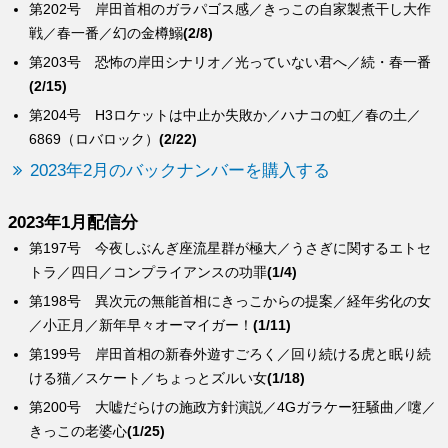
第202号 岸田首相のガラパゴス感／きっこの自家製煮干し大作
戦／春一番／幻の金樽鰯
(2/8)
第203号 恐怖の岸田シナリオ／光っていない君へ／続・春一番
(2/15)
第204号 H3ロケットは中止か失敗か／ハナコの虹／春の土／
6869（ロバロック）
(2/22)
2023年2月のバックナンバーを購入する
2023年1月配信分
第197号 今夜しぶんぎ座流星群が極大／うさぎに関するエトセ
トラ／四日／コンプライアンスの功罪
(1/4)
第198号 異次元の無能首相にきっこからの提案／経年劣化の女
／小正月／新年早々オーマイガー！
(1/11)
第199号 岸田首相の新春外遊すごろく／回り続ける虎と眠り続
ける猫／スケート／ちょっとズルい女
(1/18)
第200号 大嘘だらけの施政方針演説／4Gガラケー狂騒曲／嚔／
きっこの老婆心
(1/25)