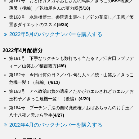
第167号 おとぼけメガネおじさんの馬脚／きっこのBBA現象／
薄暑（後編）／乾物屋さんの薄力粉
(5/18)
第168号 水道橋博士、参院選出馬へ！／卯の花腐し／玉葱／箸
置きダイエットのススメ
(5/25)
2022年5月のバックナンバーを購入する
2022年4月配信分
第161号 下手なワクチンも数打ちゃ当たる？／江古田ラプソデ
ィー／山笑ふ／猫吉親方
(4/6)
第162号 今日は何の日？／バレ句な人々／続・山笑ふ／きっこ
危機一髪！（前編）
(4/13)
第163号 アベ政治の負の遺産／たかがカエルされどカエル／お
玉杓子／きっこ危機一髪！（後編）
(4/20)
第164号 プーチン手法の自民党政権／おばあちゃんのお手玉／
八十八夜／天ぷら学生
(4/27)
2022年4月のバックナンバーを購入する