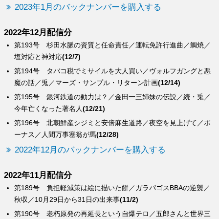
2023年1月のバックナンバーを購入する
2022年12月配信分
第193号 杉田水脈の資質と任命責任／運転免許行進曲／鯛焼／
塩対応と神対応
(12/7)
第194号 タバコ税でミサイルを大人買い／ヴォルフガングと悪
魔の話／兎／マーズ・サンプル・リターン計画
(12/14)
第195号 銀河鉄道の動力は？／金田一三姉妹の伝説／続・兎／
今年亡くなった著名人
(12/21)
第196号 北朝鮮産シジミと安倍麻生道路／夜空を見上げて／ボ
ーナス／人間万事塞翁が馬
(12/28)
2022年12月のバックナンバーを購入する
2022年11月配信分
第189号 負担軽減策は絵に描いた餅／ガラパゴスBBAの逆襲／
秋収／10月29日から31日の出来事
(11/2)
第190号 老朽原発の再延長という自爆テロ／五郎さんと世界三