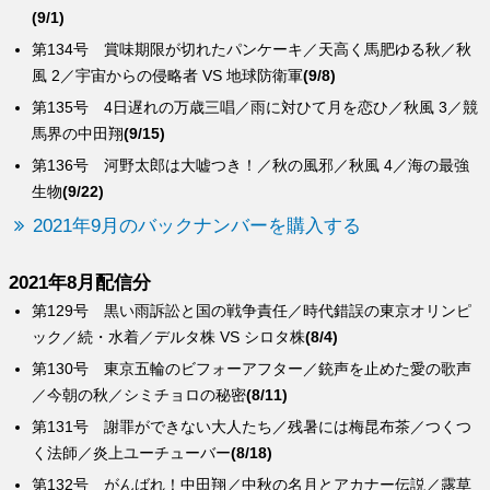
(9/1)
第134号 賞味期限が切れたパンケーキ／天高く馬肥ゆる秋／秋
風 2／宇宙からの侵略者 VS 地球防衛軍
(9/8)
第135号 4日遅れの万歳三唱／雨に対ひて月を恋ひ／秋風 3／競
馬界の中田翔
(9/15)
第136号 河野太郎は大嘘つき！／秋の風邪／秋風 4／海の最強
生物
(9/22)
2021年9月のバックナンバーを購入する
2021年8月配信分
第129号 黒い雨訴訟と国の戦争責任／時代錯誤の東京オリンピ
ック／続・水着／デルタ株 VS シロタ株
(8/4)
第130号 東京五輪のビフォーアフター／銃声を止めた愛の歌声
／今朝の秋／シミチョロの秘密
(8/11)
第131号 謝罪ができない大人たち／残暑には梅昆布茶／つくつ
く法師／炎上ユーチューバー
(8/18)
第132号 がんばれ！中田翔／中秋の名月とアカナー伝説／露草