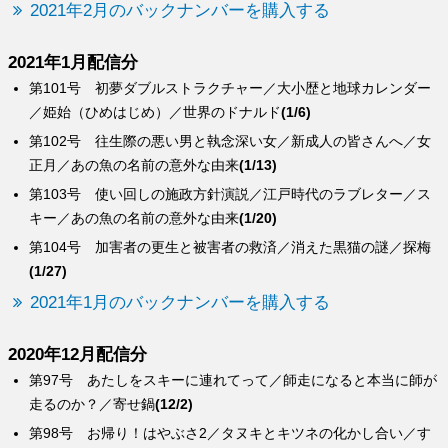
2021年2月のバックナンバーを購入する
2021年1月配信分
第101号 初夢ダブルストラクチャー／大小歴と地球カレンダー
／姫始（ひめはじめ）／世界のドナルド
(1/6)
第102号 往生際の悪い男と執念深い女／新成人の皆さんへ／女
正月／あの魚の名前の意外な由来
(1/13)
第103号 使い回しの施政方針演説／江戸時代のラブレター／ス
キー／あの魚の名前の意外な由来
(1/20)
第104号 加害者の更生と被害者の救済／消えた黒猫の謎／探梅
(1/27)
2021年1月のバックナンバーを購入する
2020年12月配信分
第97号 あたしをスキーに連れてって／師走になると本当に師が
走るのか？／寄せ鍋
(12/2)
第98号 お帰り！はやぶさ2／タヌキとキツネの化かし合い／す