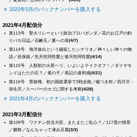
2021年5月のバックナンバーを購入する
2021年4月配信分
第113号 聖火リレーという政治プロパガンダ／花のお江戸の釣
りバカ日誌／石鹸玉／夏への扉
(4/7)
第114号 海洋放出という破綻したシナリオ／神々しい神々の物
語／佐保姫／先天性同性愛と後天性同性愛
(4/14)
第115号 人類初の火星ヘリ、いよいよテイクオフ！／ダイヤモ
ンドはただの石？／雀の子／表記の違和感
(4/21)
第116号 菅政権、初の国政選挙で3戦全敗／嘘つき村／四月尽・
弥生尽／スーパーのカゴに関する考察
(4/28)
2021年4月のバックナンバーを購入する
2021年3月配信分
第109号 ワクチン担当大臣、またまたご乱心？／117度の情景
／雛祭／なんちゃって凍み豆腐
(3/3)