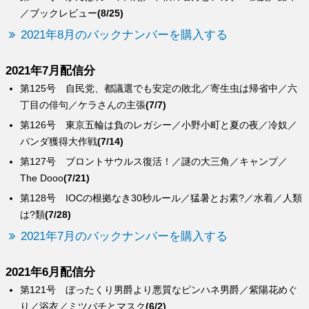
／ブックレビュー
(8/25)
2021年8月のバックナンバーを購入する
2021年7月配信分
第125号 自民党、都議選でも安定の敗北／寄生虫は帰省中／六
丁目の俳句／ケラさんの主張
(7/7)
第126号 東京五輪は負のレガシー／小野小町と夏の夜／冷奴／
パンダ獲得大作戦
(7/14)
第127号 ブロントサウルス復活！／謎の大三角／キャンプ／
The Dooo
(7/21)
第128号 IOCの根拠なき30秒ルール／猛暑とお素?／水着／人類
は?類
(7/28)
2021年7月のバックナンバーを購入する
2021年6月配信分
第121号 ぼったくり男爵より悪質なピンハネ男爵／紫陽花めぐ
り／浴衣／ミツバチとマスク
(6/2)