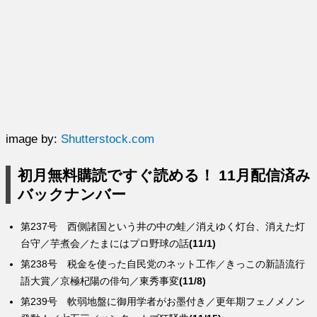
image by:
Shutterstock.com
初月無料購読ですぐ読める！ 11月配信済み
バックナンバー
第237号 西側諸国という井の中の蛙／消えゆく灯台、消えた灯
台守／芋煮会／たまにはプロ野球の話
(11/1)
第238号 税金を使った自民党のネット工作／きっこの新語流行
語大賞／京極杞陽の俳句／東秀事変
(11/8)
第239号 軟弱地盤に御用学者がお墨付き／更年期フェノメノン