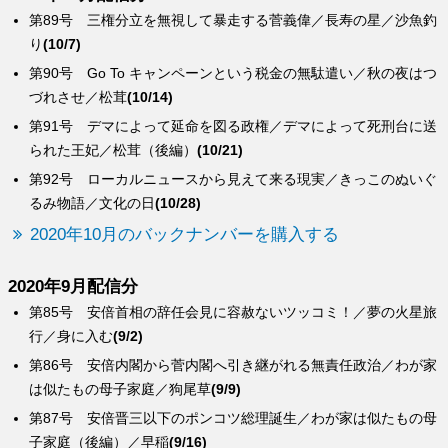
第89号 三権分立を無視して暴走する菅義偉／長寿の星／沙魚釣
り
(10/7)
第90号 Go To キャンペーンという税金の無駄遣い／秋の夜はつ
づれさせ／松茸
(10/14)
第91号 デマによって延命を図る政権／デマによって死刑台に送
られた王妃／松茸（後編）
(10/21)
第92号 ローカルニュースから見えて来る現実／きっこのぬいぐ
るみ物語／文化の日
(10/28)
2020年10月のバックナンバーを購入する
2020年9月配信分
第85号 安倍首相の辞任会見に容赦ないツッコミ！／夢の火星旅
行／身に入む
(9/2)
第86号 安倍内閣から菅内閣へ引き継がれる無責任政治／わが家
は似たもの母子家庭／狗尾草
(9/9)
第87号 安倍晋三以下のポンコツ総理誕生／わが家は似たもの母
子家庭（後編）／早稲
(9/16)