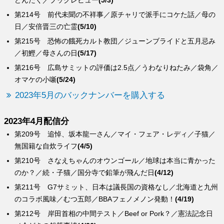
どんたく／ブックレビュー
(5/3)
第214号 前代未聞の不祥事／原チャリで派手にコケた話／母の
日／安倍晋三の亡霊
(5/10)
第215号 恐怖の餓死カルト教団／ジューンブライドと五月忌み
／初鰹／母さんの日
(5/17)
第216号 広島サミットの評価は2.5点／うわなりねたみ／袋角／
オマケの小噺
(5/24)
2023年5月のバックナンバーを購入する
2023年4月配信分
第209号 追悼、坂本龍一さん／マイ・フェア・レディ／子猫／
無国籍な自炊ライフ
(4/5)
第210号 さなえちゃんのオウンゴール／地球は本当に青かった
のか？／続・子猫／国分寺で鉛筆が飛んだ日
(4/12)
第211号 G7サミット、日本は議長国の資格なし／北海道と九州
のコラボ風味／むつ五郎／BBAフェノメノン発動！
(4/19)
第212号 岸田首相の中間テスト／Beef or Pork？／憲法記念日