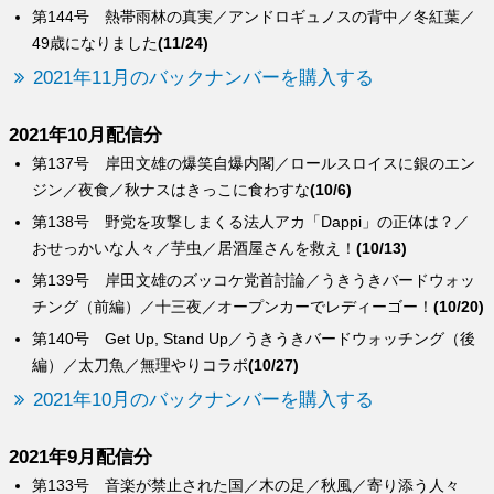
第144号 熱帯雨林の真実／アンドロギュノスの背中／冬紅葉／
49歳になりました
(11/24)
2021年11月のバックナンバーを購入する
2021年10月配信分
第137号 岸田文雄の爆笑自爆内閣／ロールスロイスに銀のエン
ジン／夜食／秋ナスはきっこに食わすな
(10/6)
第138号 野党を攻撃しまくる法人アカ「Dappi」の正体は？／
おせっかいな人々／芋虫／居酒屋さんを救え！
(10/13)
第139号 岸田文雄のズッコケ党首討論／うきうきバードウォッ
チング（前編）／十三夜／オープンカーでレディーゴー！
(10/20)
第140号 Get Up, Stand Up／うきうきバードウォッチング（後
編）／太刀魚／無理やりコラボ
(10/27)
2021年10月のバックナンバーを購入する
2021年9月配信分
第133号 音楽が禁止された国／木の足／秋風／寄り添う人々