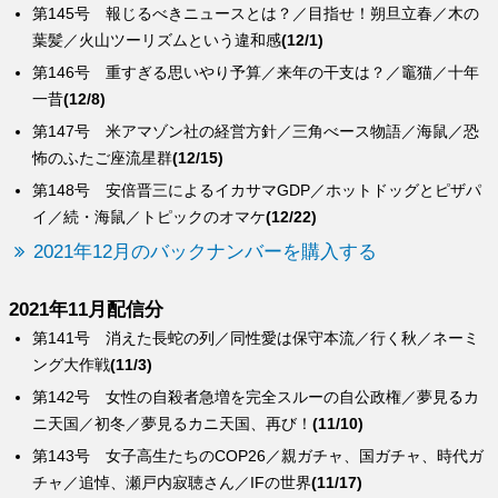
第145号 報じるべきニュースとは？／目指せ！朔旦立春／木の
葉髪／火山ツーリズムという違和感
(12/1)
第146号 重すぎる思いやり予算／来年の干支は？／竈猫／十年
一昔
(12/8)
第147号 米アマゾン社の経営方針／三角べース物語／海鼠／恐
怖のふたご座流星群
(12/15)
第148号 安倍晋三によるイカサマGDP／ホットドッグとピザパ
イ／続・海鼠／トピックのオマケ
(12/22)
2021年12月のバックナンバーを購入する
2021年11月配信分
第141号 消えた長蛇の列／同性愛は保守本流／行く秋／ネーミ
ング大作戦
(11/3)
第142号 女性の自殺者急増を完全スルーの自公政権／夢見るカ
ニ天国／初冬／夢見るカニ天国、再び！
(11/10)
第143号 女子高生たちのCOP26／親ガチャ、国ガチャ、時代ガ
チャ／追悼、瀬戸内寂聴さん／IFの世界
(11/17)