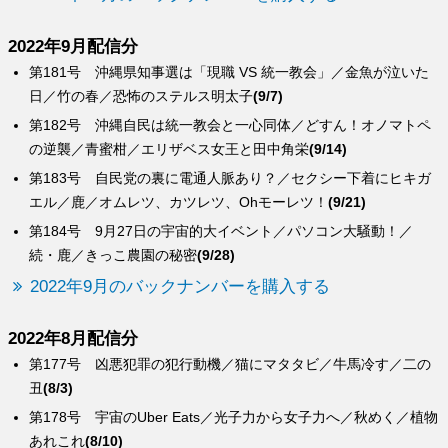
2022年9月配信分
第181号 沖縄県知事選は「現職 VS 統一教会」／金魚が泣いた
日／竹の春／恐怖のステルス明太子
(9/7)
第182号 沖縄自民は統一教会と一心同体／どすん！オノマトペ
の逆襲／青蜜柑／エリザベス女王と田中角栄
(9/14)
第183号 自民党の裏に電通人脈あり？／セクシー下着にヒキガ
エル／鹿／オムレツ、カツレツ、Ohモーレツ！
(9/21)
第184号 9月27日の宇宙的大イベント／パソコン大騒動！／
続・鹿／きっこ農園の秘密
(9/28)
2022年9月のバックナンバーを購入する
2022年8月配信分
第177号 凶悪犯罪の犯行動機／猫にマタタビ／牛馬冷す／二の
丑
(8/3)
第178号 宇宙のUber Eats／光子力から女子力へ／秋めく／植物
あれこれ
(8/10)