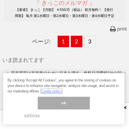
『 きっこのメルマガ 』
【著者】 きっこ 【月額】 ￥550/月（税込） 初月無料！ 【発行
周期】 毎月 第1水曜日・第2水曜日・第3水曜日・第4水曜日予定
print
ページ:
固
1
固
2
,
固
3
,
定
定
定
いま読まれてます
ペ
ペ
ペ
高市早苗は支持率のために日本を壊す。食料品消費税1%の甘い
ー
ー
ー
誘惑に隠された2年後の大増税
By clicking “Accept All Cookies”, you agree to the storing of cookies on
your device to enhance site navigation, analyze site usage, and assist in
ジ
ジ
ジ
「震度7」に耐える免震・耐震技術でも破損。令和8年熊本地震
our marketing efforts.
Coolie policy
の「想定を超えた揺れ」が明らかにした“現行基準の弱点”
ok
×
settings