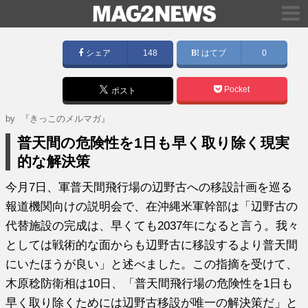
シェア
148
はてブ
0
Pocket
ポスト
by
『きっこのメルマガ』
普天間の危険性を1日も早く取り除く現実
的な解決策
今月7日、軍普天間飛行場の辺野古への移設計画を巡る
報道機関向けの説明会で、在沖縄米軍幹部は「辺野古の
代替施設の完成は、早くても2037年になると言う。我々
としては戦術的な面からも辺野古に移設するより普天間
にいたほうが良い」と述べました。この指摘を受けて、
木原稔防衛相は10日、「普天間飛行場の危険性を1日も
早く取り除くためには辺野古移設が唯一の解決策だ」と