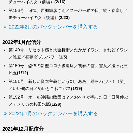
チューハイの女（前編）
(2/16)
第156号 追悼、西郷輝彦さん／スーパー猫の日／続・春寒し／
缶チューハイの女（後編）
(2/23)
2022年2月のバックナンバーを購入する
2022年1月配信分
第149号 リセット感と大臣折衝／たかがイワシ、されどイワシ
／雑煮／初夢ダブルパワー
(1/5)
第150号 恐怖の新型コロナ後遺症／初春の雪／雪女／湿った三
尺玉
(1/12)
第151号 新しい資本主義という幻／ああ、紛らわしい！（笑）
／いい句の日／めいとこねこバス
(1/19)
第152号 オール沖縄の敗因は？／おへそが鳴った日／日脚伸ぶ
／アメリカの杉田水脈
(1/26)
2022年1月のバックナンバーを購入する
2021年12月配信分