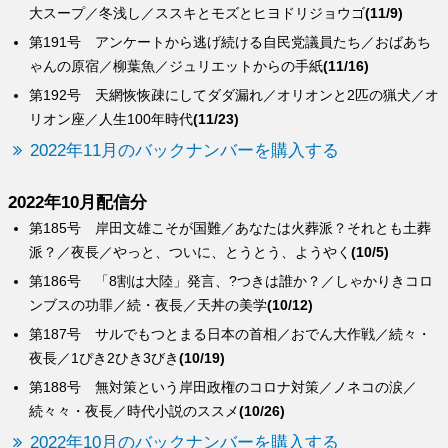
大スープ／冬浅し／ススキとモズとヒヨドリジョウゴ
(11/9)
第191号 アンケートから逃げ続ける自民党議員たち／おばあち
ゃんの原宿／柳葉魚／ジュリエットからの手紙
(11/16)
第192号 天網恢恢疎にしてダダ漏れ／オリオンと2匹の猟犬／オ
リオン座／人生100年時代
(11/23)
2022年11月のバックナンバーを購入する
2022年10月配信分
第185号 岸田文雄こそが国難／あなたは火葬派？それとも土葬
派？／夜長／やっと、ついに、とうとう、ようやく
(10/5)
第186号 「8割は大陸」発言、?つきは誰か？／しゃかりきコロ
ンブスの功罪／続・夜長／天丼の美学
(10/12)
第187号 サルでもつとまる日本の首相／おでん大作戦／続々・
夜長／1ぴき2ひき3びき
(10/19)
第188号 無対策という岸田政権のコロナ対策／ノネコの涙／
続々々・夜長／時代小説のススメ
(10/26)
2022年10月のバックナンバーを購入する