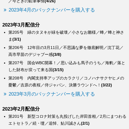
／今どきの鉛筆事情
(4/26)
2023年4月のバックナンバーを購入する
2023年3月配信分
第205号 緑のタヌキが緑を破壊／小さなお雛様／蜂／蜂と神さ
ま
(3/1)
第206号 12年目の3月11日／不思議な夢を徹底解明／沈丁花／
高市早苗のデジャブー感
(3/8)
第207号 国会WBC開幕！／思い込みも馬子のうち／海豹／落と
した財布が戻って来る国
(3/15)
第208号 内閣支持率アップのカラクリ／コノハナサクヤヒメの
憂鬱／吉原の夜桜／侍ジャパン、決勝ラウンドへ！
(3/22)
2023年3月のバックナンバーを購入する
2023年2月配信分
第201号 新型コロナ対策も丸投げした岸田首相／2月にまつわる
エトセトラ／続・嚔／追悼、鮎川誠さん
(2/1)