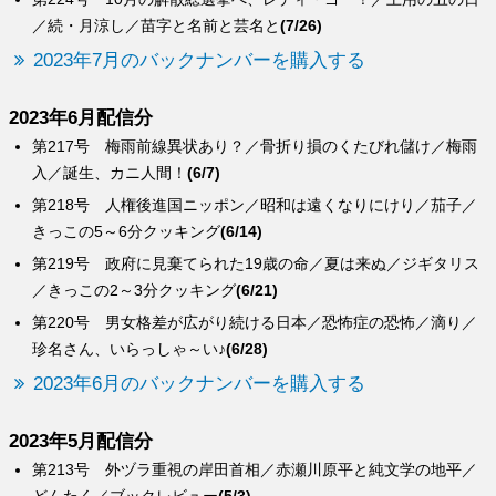
／続・月涼し／苗字と名前と芸名と
(7/26)
2023年7月のバックナンバーを購入する
2023年6月配信分
第217号 梅雨前線異状あり？／骨折り損のくたびれ儲け／梅雨
入／誕生、カニ人間！
(6/7)
第218号 人権後進国ニッポン／昭和は遠くなりにけり／茄子／
きっこの5～6分クッキング
(6/14)
第219号 政府に見棄てられた19歳の命／夏は来ぬ／ジギタリス
／きっこの2～3分クッキング
(6/21)
第220号 男女格差が広がり続ける日本／恐怖症の恐怖／滴り／
珍名さん、いらっしゃ～い♪
(6/28)
2023年6月のバックナンバーを購入する
2023年5月配信分
第213号 外ヅラ重視の岸田首相／赤瀬川原平と純文学の地平／