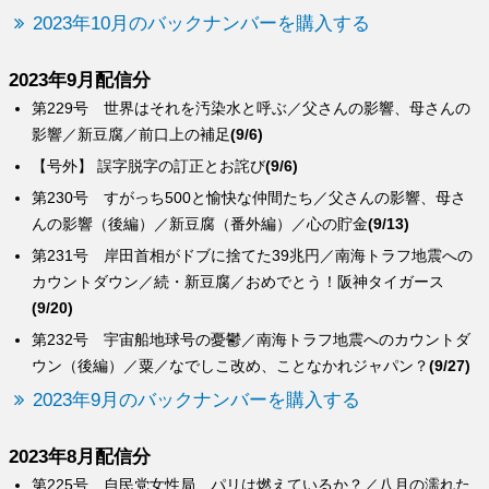
2023年10月のバックナンバーを購入する
2023年9月配信分
第229号 世界はそれを汚染水と呼ぶ／父さんの影響、母さんの
影響／新豆腐／前口上の補足
(9/6)
【号外】 誤字脱字の訂正とお詫び
(9/6)
第230号 すがっち500と愉快な仲間たち／父さんの影響、母さ
んの影響（後編）／新豆腐（番外編）／心の貯金
(9/13)
第231号 岸田首相がドブに捨てた39兆円／南海トラフ地震への
カウントダウン／続・新豆腐／おめでとう！阪神タイガース
(9/20)
第232号 宇宙船地球号の憂鬱／南海トラフ地震へのカウントダ
ウン（後編）／粟／なでしこ改め、ことなかれジャパン？
(9/27)
2023年9月のバックナンバーを購入する
2023年8月配信分
第225号 自民党女性局、パリは燃えているか？／八月の濡れた