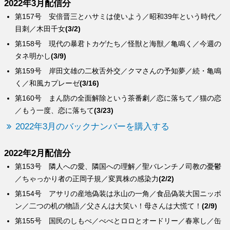
2022年3月配信分
第157号 安倍晋三とハサミは使いよう／昭和39年という時代／
目刺／木田千女
(3/2)
第158号 現代の暴君トカゲたち／怪獣と海獣／亀鳴く／今週の
タネ明かし
(3/9)
第159号 岸田文雄の二枚舌外交／クマさんの予知夢／続・亀鳴
く／和風カプレーゼ
(3/16)
第160号 まん防の全面解除という茶番劇／恋に落ちて／猫の恋
／もう一度、恋に落ちて
(3/23)
2022年3月のバックナンバーを購入する
2022年2月配信分
第153号 隣人への愛、隣国への理解／聖バレンチノ司教の憂鬱
／ちゃっかり者の正岡子規／変異株の感染力
(2/2)
第154号 アサリの産地偽装は氷山の一角／食品偽装大国ニッポ
ン／二つの机の物語／父さんは大笑い！母さんは大慌て！
(2/9)
第155号 国民のしもべ／べべとロロとオードリー／春寒し／缶