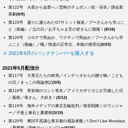
第122号 火星から金星へ／恐怖のテュポン／続・浴衣／国会新
喜劇
(6/9)
第123号 盛りに盛られたG7サミット報道／プーさんから学ぶこ
と（前編）／父の日／お子ちゃま舌の皆さんに朗報！
(6/16)
第124号 コロナで死ぬか、ワクチンで死ぬか／プーさんから学
ぶこと（後編）／蟻／快楽の正常位、本能の後背位
(6/23)
2021年6月のバックナンバーを購入する
2021年5月配信分
第117号 大胃王たちの終焉／インディオからの贈り物／こども
の日／きっこの両論併記
(5/5)
第118号 菅首相のコント答弁／アメリカザリガニが万歳した日
／葉桜／母さん、大好き！
(5/12)
第119号 海外メディアの東京五輪批判／母音戦隊ソロウンジャ
ー／子規と漱石と夏蜜柑
(5/19)
第120号 摩訶不思議な東京都の感染者数／I Don’t Like Mondays
／夏蜜柑／恐怖のハンドパワー
(5/26)