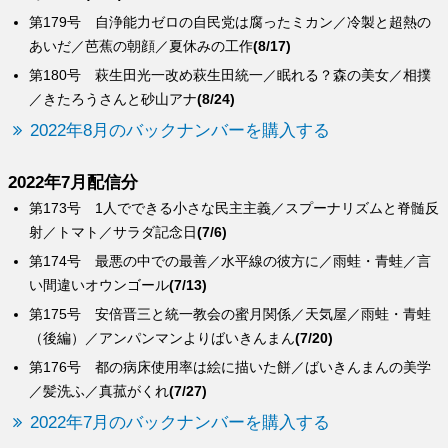
第179号 自浄能力ゼロの自民党は腐ったミカン／冷製と超熱の
あいだ／芭蕉の朝顔／夏休みの工作
(8/17)
第180号 萩生田光一改め萩生田統一／眠れる？森の美女／相撲
／きたろうさんと砂山アナ
(8/24)
2022年8月のバックナンバーを購入する
2022年7月配信分
第173号 1人でできる小さな民主主義／スプーナリズムと脊髄反
射／トマト／サラダ記念日
(7/6)
第174号 最悪の中での最善／水平線の彼方に／雨蛙・青蛙／言
い間違いオウンゴール
(7/13)
第175号 安倍晋三と統一教会の蜜月関係／天気屋／雨蛙・青蛙
（後編）／アンパンマンよりばいきんまん
(7/20)
第176号 都の病床使用率は絵に描いた餅／ばいきんまんの美学
／髪洗ふ／真菰がくれ
(7/27)
2022年7月のバックナンバーを購入する