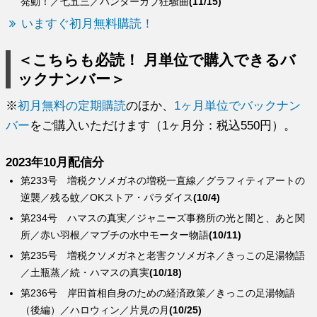
発動！／七五三／ハンターカブ狂騒曲
(11/15)
いますぐ初月無料購読！
＜こちらも必読！ 月単位で購入できるバ
ックナンバー＞
※
初月無料の定期購読
のほか、
1ヶ月単位でバックナン
バー
をご購入いただけます（1ヶ月分：税込550円）。
2023年10月配信分
第233号 増税クソメガネの増税一直線／グラフィティアートの
逆襲／残る蚊／OKストア・パラダイス
(10/4)
第234号 ハマスの真実／ジャニーズ事務所の光と闇と、あと関
所／赤い羽根／マブチの水中モーター物語
(10/11)
第235号 増税クソメガネと老害クソメガネ／きっこの足湯物語
／土瓶蒸／続・ハマスの真実
(10/18)
第236号 岸田首相自身のための経済政策／きっこの足湯物語
（後編）／ハロウィン／片見の月
(10/25)