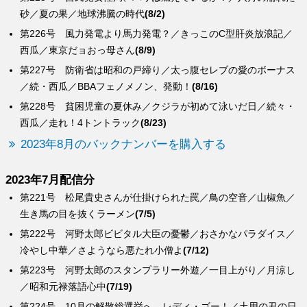
砂／夏の果／地球沸騰の時代
(8/2)
第226号 風力発電より馬力発電？／きっこのC型肝炎放浪記／
西瓜／東京だョおっ母さん
(8/9)
第227号 防衛省は昭和の戸締り／太っ腹セレブの愛のボーナス
／続・西瓜／BBAフェノメノン、発動！
(8/16)
第228号 貧困児童の夏休み／クジラが初めて泳いだ日／続々・
西瓜／走れ！4トントラック
(8/23)
2023年8月のバックナンバーを購入する
2023年7月配信分
第221号 松尾貴史さんが仕掛けられた罠／鳥の空音／山椒魚／
生き馬の目を抜くラーメン
(7/5)
第222号 河野太郎ビビタル大臣の憂鬱／おさかなパラダイス／
冷やし中華／さようなら悪たれ小僧よ
(7/12)
第223号 河野太郎のスタンプラリー外遊／一目上がり／月涼し
／昭和元禄落語心中
(7/19)
第224号 10月の解散総選挙へ、レディ・ゴー！／土用の丑の日