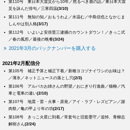
第110号 東日本大震災から10年／然るべき鹿の話／東日本大震
災を詠んだ俳句／三寒四温
(3/10)
第111号 無知の知／おもうわよ／水温む／中島信也となかじま
しんやは別人格
(3/17)
第112号 いよいよ安倍晋三逮捕のカウントダウン！／きっこ式
／春の風邪／最後の晩餐
(3/24)
2021年3月のバックナンバーを購入する
2021年2月配信分
第105号 補正予算と補正下着／新種ヨコヅナイワシのお味は？
／薄氷／ネットニュースの落とし穴
(2/3)
第106号 アルパカお姉さんの野望／おにぎり行進曲／猫柳／汽
車と電車の違い
(2/10)
第107号 地震・雷・火事・原発／アイ・ラブ・レズビアン／謝
肉祭／亀の甲より年の功
(2/17)
第108号 きっこ火星に到着／常套句と旧套墨守／追悼、青柳志
解樹さん
(2/24)