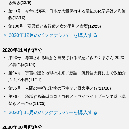
き焼き
(12/9)
第99号 今年の漢字／日本が大量保有する最強の化学兵器／海鮮
鍋
(12/16)
第100号 変異種と奇行種／女の平和／古暦
(12/23)
2020年12月のバックナンバーを購入する
2020年11月配信分
第93号 尊重される民意と無視される民意／森のくまさん 2020
／暮の秋
(11/4)
第94号 宇宙の謎と地球の未来／新語・流行語大賞にまで政治介
入？／小春
(11/11)
第95号 人間の幸福は動物の不幸？／厩火事／鮫
(11/18)
第96号 急増する新型コロナ自殺／トワイライトゾーンで落ち葉
焚き／三の酉
(11/25)
2020年11月のバックナンバーを購入する
2020年10月配信分