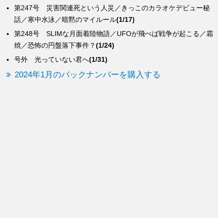
第247号 災害関連死という人災／きっこのカラオケデビュー秘
話／寒中水泳／暗黙のマイルール
(1/17)
第248号 SLIMな月面着陸物語／UFOが飛べば戦争が起こる／霜
焼／恐怖の円盤落下事件？
(1/24)
号外 光っていない君へ
(1/31)
2024年1月のバックナンバーを購入する