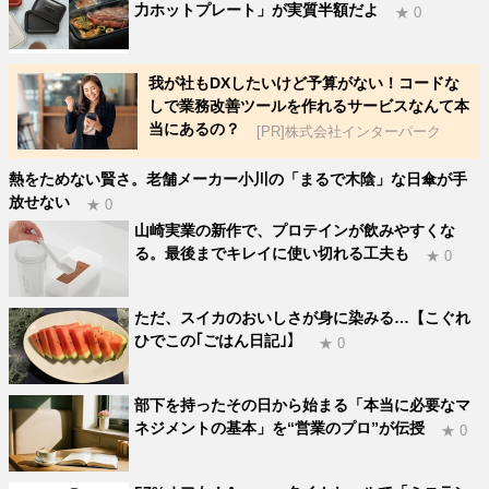
力ホットプレート」が実質半額だよ
★ 0
我が社もDXしたいけど予算がない！コードな
しで業務改善ツールを作れるサービスなんて本
当にあるの？
[PR]株式会社インターパーク
熱をためない賢さ。老舗メーカー小川の「まるで木陰」な日傘が手
放せない
★ 0
山崎実業の新作で、プロテインが飲みやすくな
る。最後までキレイに使い切れる工夫も
★ 0
ただ、スイカのおいしさが身に染みる…【こぐれ
ひでこの｢ごはん日記｣】
★ 0
部下を持ったその日から始まる「本当に必要なマ
ネジメントの基本」を“営業のプロ”が伝授
★ 0