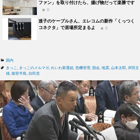
ファン」を取り付けたら、揚げ物だって楽勝です
★ 0
迷子のケーブルさん、エレコムの新作「くっつく
コネクタ」で居場所定まるよ
★ 0
カ
国内
テ
タ
きっこ
,
きっこのメルマガ
,
れいわ新選組
,
危機管理
,
国会
,
地震
,
山本太郎
,
岸田文
ゴ
グ
雄
,
能登半島
,
自民党
リ
ー