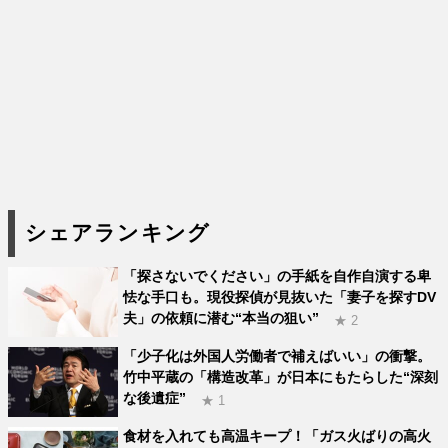
シェアランキング
「探さないでください」の手紙を自作自演する卑
怯な手口も。現役探偵が見抜いた「妻子を探すDV
夫」の依頼に潜む“本当の狙い”
★ 2
「少子化は外国人労働者で補えばいい」の衝撃。
竹中平蔵の「構造改革」が日本にもたらした“深刻
な後遺症”
★ 1
食材を入れても高温キープ！「ガス火ばりの高火