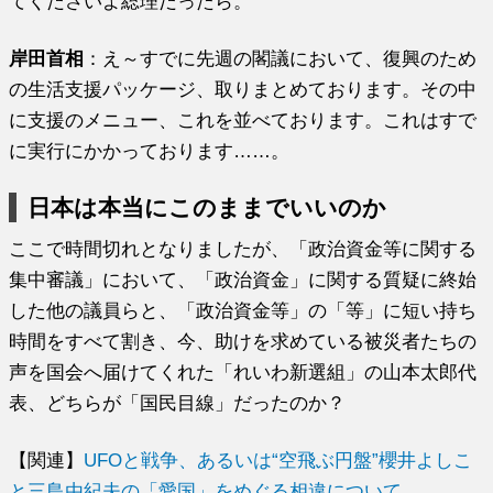
てくださいよ総理だったら。
岸田首相
：え～すでに先週の閣議において、復興のため
の生活支援パッケージ、取りまとめております。その中
に支援のメニュー、これを並べております。これはすで
に実行にかかっております……。
日本は本当にこのままでいいのか
ここで時間切れとなりましたが、「政治資金等に関する
集中審議」において、「政治資金」に関する質疑に終始
した他の議員らと、「政治資金等」の「等」に短い持ち
時間をすべて割き、今、助けを求めている被災者たちの
声を国会へ届けてくれた「れいわ新選組」の山本太郎代
表、どちらが「国民目線」だったのか？
【関連】
UFOと戦争、あるいは“空飛ぶ円盤”櫻井よしこ
と三島由紀夫の「愛国」をめぐる相違について