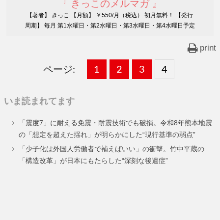
『 きっこのメルマガ 』
【著者】 きっこ 【月額】 ￥550/月（税込） 初月無料！ 【発行
周期】 毎月 第1水曜日・第2水曜日・第3水曜日・第4水曜日予定
print
ページ:
固
1
固
2
,
固
3
,
固
4
,
定
定
定
定
いま読まれてます
ペ
ペ
ペ
ペ
「震度7」に耐える免震・耐震技術でも破損。令和8年熊本地震
ー
ー
ー
ー
の「想定を超えた揺れ」が明らかにした“現行基準の弱点”
ジ
ジ
ジ
ジ
「少子化は外国人労働者で補えばいい」の衝撃。竹中平蔵の
「構造改革」が日本にもたらした“深刻な後遺症”