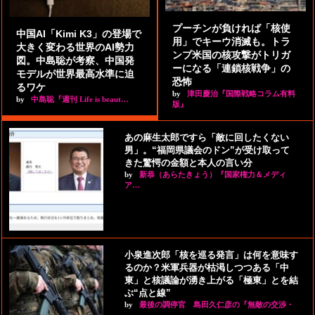
プーチンが負ければ「核使
中国AI「Kimi K3」の登場で
用」でキーウ消滅も。トラ
大きく変わる世界のAI勢力
ンプ米国の核攻撃がトリガ
図。中島聡が考察、中国発
ーになる「連鎖核戦争」の
モデルが世界最高水準に迫
恐怖
るワケ
by
津田慶治『国際戦略コラム有料
by
中島聡『週刊 Life is beaut…
版』
あの麻生太郎ですら「敵に回したくない
男」。“福岡県議会のドン”が受け取って
きた驚愕の金額と本人の言い分
by
新恭（あらたきょう）『国家権力＆メディ
ア…
小泉進次郎「核を巡る発言」は何を意味す
るのか？米軍兵器が枯渇しつつある「中
東」と核議論が湧き上がる「極東」とを結
ぶ“点と線”
by
最後の調停官 島田久仁彦の『無敵の交渉・