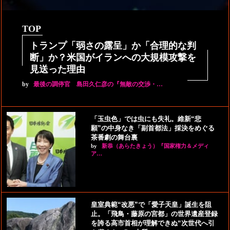
TOP
トランプ「弱さの露呈」か「合理的な判
断」か？米国がイランへの大規模攻撃を
見送った理由
by
最後の調停官 島田久仁彦の『無敵の交渉・…
「玉虫色」では虫にも失礼。維新“悲
願”の中身なき「副首都法」採決をめぐる
茶番劇の舞台裏
by
新恭（あらたきょう）『国家権力＆メディ
ア…
皇室典範“改悪”で「愛子天皇」誕生を阻
止。「飛鳥・藤原の宮都」の世界遺産登録
を誇る高市首相が理解できぬ“次世代へ引