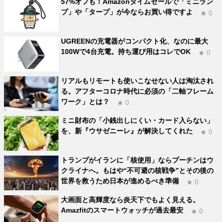
57%オフも！Amazonタイムセールで「ミニラン
プ」や「タープ」が今ならお買い得ですよ
★ 0
UGREENの充電器がコンパクト化、なのに最大
100Wで4台充電。持ち運び用はコレでOK
★ 0
リアルもリモートも使いこなせない人は淘汰され
る。アフターコロナ時代に必須の「二軸フレーム
ワーク」とは？
★ 0
ミニ財布の「小銭出しにくい・カード入らない」
を、新『ウサゼニーレ』が解決してくれた
★ 0
トランプがイランに「核使用」ならプーチンはウ
クライナへ。もはや“不可避の核戦争”とその後の
世界を救うため日本が進めるべき準備
★ 0
大画面と高輝度なら炎天下でもよく見える。
Amazfitのスマートウォッチが過去最安
★ 0