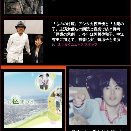
…
『もののけ姫』アシタカ役声優と『太陽の
子』主演女優らの朗読と音楽で紡ぐ長崎
「原爆の悲劇」。今年は阿川佐和子、中江
有里に加えて、有森也実、魏涼子も出演
by
まぐまぐニュース スタッフ