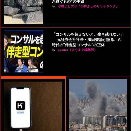
き継ぐもの”の本質
by
小林よしのり『小林よしのりライジング』
「コンサルを超えないと、生き残れない」
──元証券会社社長・澤田聖陽が語る、AI
時代の"伴走型コンサル"の正体
by
gyouza（まぐまぐ編集部）