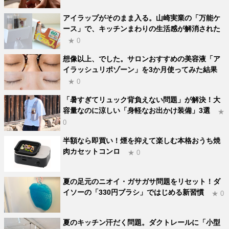
アイラップがそのまま入る。山崎実業の「万能ケ
ース」で、キッチンまわりの生活感が解消された
★ 0
想像以上、でした。サロンおすすめの美容液「ア
イラッシュリポゾーン」を3か月使ってみた結果
★ 0
「暑すぎてリュック背負えない問題」が解決！大
容量なのに涼しい「身軽なお出かけ装備」3選
★
0
半額なら即買い！煙を抑えて楽しむ本格おうち焼
肉カセットコンロ
★ 0
夏の足元のニオイ・ガサガサ問題をリセット！ダ
イソーの「330円ブラシ」ではじめる新習慣
★ 0
夏のキッチン汗だく問題。ダクトレールに「小型