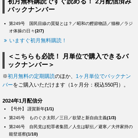
初月無料購読ですぐ読める！ 2月配信済み
バックナンバー
第249号 国民目線の質疑とは？／昭和の鰹節物語／猫柳／ラジ
オ体操の日々
(2/7)
いますぐ初月無料購読！
＜こちらも必読！ 月単位で購入できるバ
ックナンバー＞
※
初月無料の定期購読
のほか、
1ヶ月単位でバックナン
バー
をご購入いただけます（1ヶ月分：税込550円）。
2024年1月配信分
【号外】 謹賀新年
(1/1)
第245号 ものぐさ太郎／三日／欲望と新自由主義
(1/3)
第246号 自民党は犯罪者集団／人生は駅伝／避寒／大伴家持の
能登巡察
(1/10)