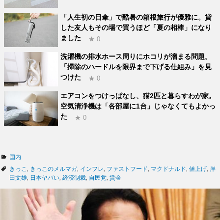
「人生初の日傘」で酷暑の箱根旅行が優雅に。貸
した友人もその場で買うほど「夏の相棒」になり
ました
★ 0
洗濯機の排水ホース周りにホコリが溜まる問題。
「掃除のハードルを限界まで下げる仕組み」を見
つけた
★ 0
エアコンをつけっぱなし、猫2匹と暮らすわが家。
空気清浄機は「各部屋に1台」じゃなくてもよかっ
た
★ 0
カ
国内
テ
タ
きっこ
,
きっこのメルマガ
,
インフレ
,
ファストフード
,
マクドナルド
,
値上げ
,
岸
ゴ
グ
田文雄
,
日本ヤバい
,
経済制裁
,
自民党
,
賃金
リ
ー