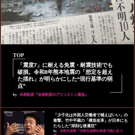
TOP
「震度7」に耐える免震・耐震技術でも
破損。令和8年熊本地震の「想定を超え
た揺れ」が明らかにした“現行基準の弱
点”
by
冷泉彰彦『冷泉彰彦のプリンストン通信』
「少子化は外国人労働者で補えばいい」の
衝撃。竹中平蔵の「構造改革」が日本にも
たらした“深刻な後遺症”
by
大村大次郎『大村大次郎の本音で役に立つ