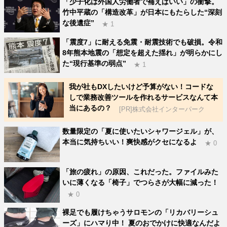
「少子化は外国人労働者で補えばいい」の衝撃。
竹中平蔵の「構造改革」が日本にもたらした“深刻
な後遺症”
★ 1
「震度7」に耐える免震・耐震技術でも破損。令和
8年熊本地震の「想定を超えた揺れ」が明らかにし
た“現行基準の弱点”
★ 1
我が社もDXしたいけど予算がない！コードな
しで業務改善ツールを作れるサービスなんて本
当にあるの？
[PR]株式会社インターパーク
数量限定の「夏に使いたいシャワージェル」が、
本当に気持ちいい！爽快感がクセになるよ
★ 0
「旅の疲れ」の原因、これだった。ファイルみた
いに薄くなる「椅子」でつらさが大幅に減った！
★ 0
裸足でも履けちゃうサロモンの「リカバリーシュ
ーズ」にハマり中！ 夏のおでかけに快適なんだよ