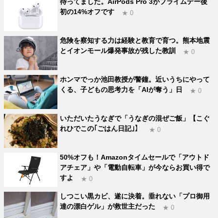
待ってました。AirPods Pro 3がプライムデー後
初の14%オフです
★ 0
危険を察知する力は経験と教育で育つ。熊本地震
とイオンモール爆発事故が残した教訓
★ 0
ホンマでっか池田教授が警鐘。近いうちにやって
くる、子どもの思考力を「AIが奪う」日
★ 0
いただいたうなぎで「うなぎの混ぜご飯」【こぐ
れひでこの｢ごはん日記｣】
★ 0
50%オフも！Amazonタイムセールで「アウトド
アチェア」や「電動自転車」が今ならお買い得で
すよ
★ 0
しつこい黒カビ、遂に決着。垂れない「プロ御用
達の漂白ゲル」が救世主だった
★ 0