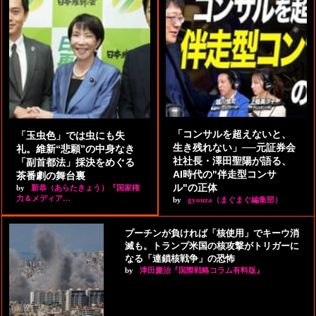
「コンサルを超えないと、
「玉虫色」では虫にも失
生き残れない」──元証券会
礼。維新“悲願”の中身なき
社社長・澤田聖陽が語る、
「副首都法」採決をめぐる
AI時代の"伴走型コンサ
茶番劇の舞台裏
ル"の正体
by
新恭（あらたきょう）『国家権
力＆メディア…
by
gyouza（まぐまぐ編集部）
プーチンが負ければ「核使用」でキーウ消
滅も。トランプ米国の核攻撃がトリガーに
なる「連鎖核戦争」の恐怖
by
津田慶治『国際戦略コラム有料版』