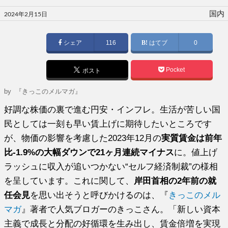
投
国内
2024年2月15日
稿
日:
シェア
116
はてブ
0
Pocket
ポスト
by
『きっこのメルマガ』
好調な株価の裏で進む円安・インフレ。生活が苦しい国
民としては一刻も早い賃上げに期待したいところです
が、物価の影響を考慮した2023年12月の
実質賃金は前年
比-1.9%の大幅ダウンで21ヶ月連続マイナス
に。値上げ
ラッシュに収入が追いつかない“セルフ経済制裁”の様相
を呈しています。これに関して、
岸田首相の2年前の就
任会見
を思い出そうと呼びかけるのは、『
きっこのメル
マガ
』著者で人気ブロガーのきっこさん。「新しい資本
主義で成長と分配の好循環を生み出し、賃金倍増を実現