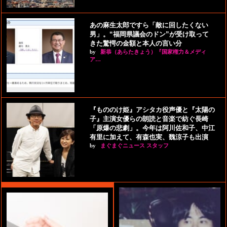
あの麻生太郎ですら「敵に回したくない
男」。“福岡県議会のドン”が受け取って
きた驚愕の金額と本人の言い分
by
新恭（あらたきょう）『国家権力＆メディ
ア…
『もののけ姫』アシタカ役声優と『太陽の
子』主演女優らの朗読と音楽で紡ぐ長崎
「原爆の悲劇」。今年は阿川佐和子、中江
有里に加えて、有森也実、魏涼子も出演
by
まぐまぐニュース スタッフ