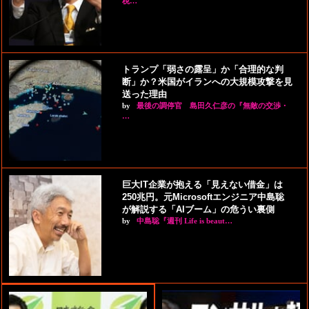
税…
トランプ「弱さの露呈」か「合理的な判
断」か？米国がイランへの大規模攻撃を見
送った理由
by
最後の調停官 島田久仁彦の『無敵の交渉・
…
巨大IT企業が抱える「見えない借金」は
250兆円。元Microsoftエンジニア中島聡
が解説する「AIブーム」の危うい裏側
by
中島聡『週刊 Life is beaut…