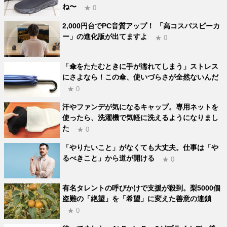
ね〜
★ 0
2,000円台でPC音質アップ！ 「高コスパスピーカ
ー」の進化版が出てますよ
★ 0
「傘をたたむときに手が濡れてしまう」ストレス
にさよなら！この傘、使いづらさが全然ないんだ
★ 0
汗やファンデが気になるキャップ。専用ネットを
使ったら、洗濯機で気軽に洗えるようになりまし
た
★ 0
「やりたいこと」がなくても大丈夫。仕事は「や
るべきこと」から道が開ける
★ 0
有名タレントの呼びかけで支援が殺到。梨5000個
盗難の「絶望」を「希望」に変えた善意の連鎖
★ 0