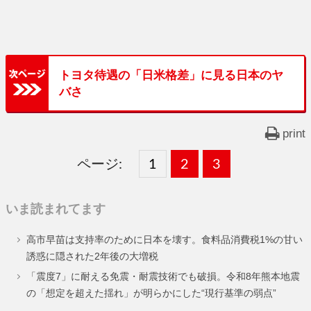
トヨタ待遇の「日米格差」に見る日本のヤ
バさ
print
ページ:
固
1
固
2
,
固
3
,
定
定
定
いま読まれてます
ペ
ペ
ペ
高市早苗は支持率のために日本を壊す。食料品消費税1%の甘い
ー
ー
ー
誘惑に隠された2年後の大増税
ジ
ジ
ジ
「震度7」に耐える免震・耐震技術でも破損。令和8年熊本地震
の「想定を超えた揺れ」が明らかにした“現行基準の弱点”