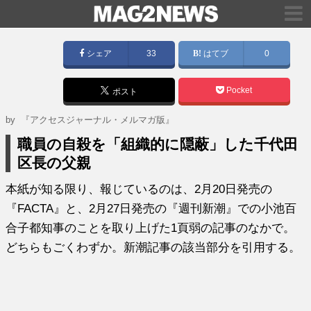
シェア
33
はてブ
0
Pocket
ポスト
by
『アクセスジャーナル・メルマガ版』
職員の自殺を「組織的に隠蔽」した千代田
区長の父親
本紙が知る限り、報じているのは、2月20日発売の
『FACTA』と、2月27日発売の『週刊新潮』での小池百
合子都知事のことを取り上げた1頁弱の記事のなかで。
どちらもごくわずか。新潮記事の該当部分を引用する。