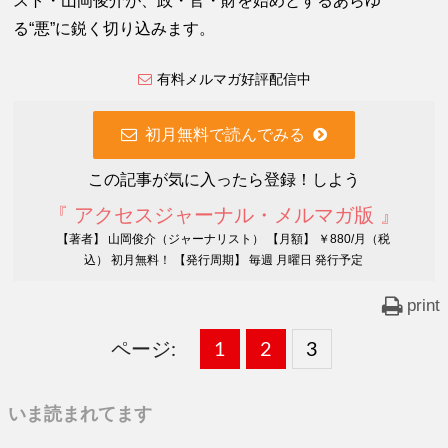
スト・山岡俊介が、政・官・財を始めとするあらゆ
る“悪”に鋭く切り込みます。
有料メルマガ好評配信中
初月無料で読んでみる
この記事が気に入ったら登録！しよう
『 アクセスジャーナル・メルマガ版 』
【著者】 山岡俊介（ジャーナリスト） 【月額】 ￥880/月（税
込） 初月無料！ 【発行周期】 毎週 月曜日 発行予定
print
ページ:
固
1
固
2
,
固
3
,
定
定
定
いま読まれてます
ペ
ペ
ペ