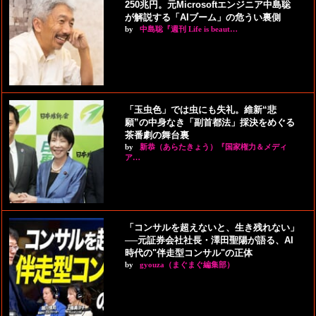
250兆円。元Microsoftエンジニア中島聡
が解説する「AIブーム」の危うい裏側
by
中島聡『週刊 Life is beaut…
「玉虫色」では虫にも失礼。維新“悲
願”の中身なき「副首都法」採決をめぐる
茶番劇の舞台裏
by
新恭（あらたきょう）『国家権力＆メディ
ア…
「コンサルを超えないと、生き残れない」
──元証券会社社長・澤田聖陽が語る、AI
時代の"伴走型コンサル"の正体
by
gyouza（まぐまぐ編集部）