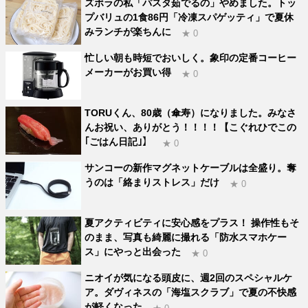
ズボラの私「パスタ茹でるの」やめました。トッ
プバリュの1食86円「冷凍スパゲッティ」で夏休
みランチが楽ちんに
★ 0
忙しい朝も時短でおいしく。象印の定番コーヒー
メーカーがお買い得
★ 0
TORUくん、80歳（傘寿）になりました。みなさ
んお祝い、ありがとう！！！！【こぐれひでこの
｢ごはん日記｣】
★ 0
サンコーの新作マグネットケーブルは全盛り。奪
うのは「絡まりストレス」だけ
★ 0
夏アクティビティに安心感をプラス！ 操作性もそ
のまま、写真も綺麗に撮れる「防水スマホケー
ス」にやっと出会った
★ 0
ニオイが気になる頭皮に、週2回のスペシャルケ
ア。ダヴィネスの「海塩スクラブ」で夏の不快感
が軽くなった