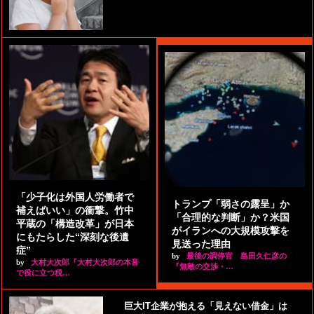
「少子化は外国人労働者で
トランプ「弱さの露呈」か
補えばいい」の衝撃。竹中
「合理的な判断」か？米国
平蔵の「構造改革」が日本
がイランへの大規模攻撃を
にもたらした“深刻な後遺
見送った理由
症”
by
最後の調停官 島田久仁彦の
by
大村大次郎『大村大次郎の本音
『無敵の交渉・…
で役に立つ税…
巨大IT企業が抱える「見えない借金」は