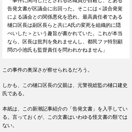
「事件に関与したとされる区職員が自殺し、とある
告発文書が区議会に出回った。そこには＜談合発覚
による議会との関係悪化を恐れ、最高責任者である
樋口区長は副区長らと共にA氏の変死を組織的に隠
ぺいした＞という趣旨が書かれていた。これが本当
なら、区長は批判を免れませんし、都民ファ特別顧
問の小池氏も監督責任を問われかねません」
この事件の奥深さが察せられるだろう。
しかも、この樋口区長の父親は、元警視総監の樋口建史
氏である。
本紙は、この新潮記事紹介の「告発文書」を入手してい
る。言っておくが、この文書はいわゆる怪文書の類では
ない。