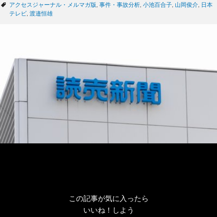
テ
タ
アクセスジャーナル・メルマガ版
,
事件・事故分析
,
小池百合子
,
山岡俊介
,
日本
ゴ
グ
テレビ
,
渡邉恒雄
リ
ー
この記事が気に入ったら
いいね！しよう