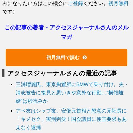
みになりたい方はこの機会に
ご登録
ください。
初月無料
です）
この記事の著者・アクセスジャーナルさんのメル
マガ
初月無料で読む
アクセスジャーナルさんの最近の記事
三浦瑠麗氏、東京拘置所にBMWで乗り付け。夫・
清志被告に接見と思いきや意外な行動…“横領離
婚”は秒読みか
アベ友はシャブ友、安倍元首相と懇意の元社長に
「キメセク」実刑判決！国会議員に便宜要求もあ
えなく逮捕