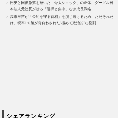
円安と国債急落を招いた「骨太ショック」の正体。グーグル日
ー
ー
ー
本法人元社長が斬る「選択と集中」なき成長戦略
ジ
ジ
ジ
高市早苗が「公約を守る首相」を演じ続けるため、ただそれだ
け。税率1％策が背負わされた“極めて政治的”な役割
シェアランキング