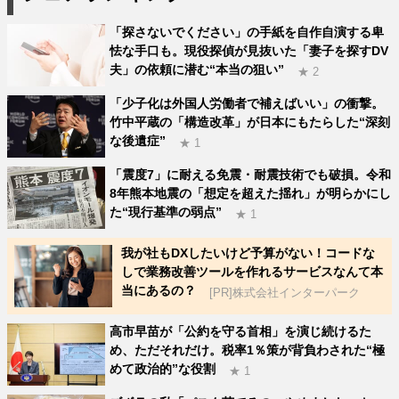
「探さないでください」の手紙を自作自演する卑
怯な手口も。現役探偵が見抜いた「妻子を探すDV
夫」の依頼に潜む“本当の狙い”
★ 2
「少子化は外国人労働者で補えばいい」の衝撃。
竹中平蔵の「構造改革」が日本にもたらした“深刻
な後遺症”
★ 1
「震度7」に耐える免震・耐震技術でも破損。令和
8年熊本地震の「想定を超えた揺れ」が明らかにし
た“現行基準の弱点”
★ 1
我が社もDXしたいけど予算がない！コードな
しで業務改善ツールを作れるサービスなんて本
当にあるの？
[PR]株式会社インターパーク
高市早苗が「公約を守る首相」を演じ続けるた
め、ただそれだけ。税率1％策が背負わされた“極
めて政治的”な役割
★ 1