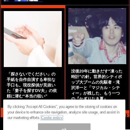
没後20年に動きだす“凍った
「探さないでください」の
時計”の針。世界的シティポ
手紙を自作自演する卑怯な
ップ大ブームの先駆者・滝
手口も。現役探偵が見抜い
沢洋一と「マジカル・シテ
た「妻子を探すDV夫」の依
ィー」が残した、もう一つ
頼に潜む“本当の狙い”
の『かぎりなき夏』
by
阿部泰尚『伝説の探偵』
by
都鳥 流星
By clicking “Accept All Cookies”, you agree to the storing of cookies on
your device to enhance site navigation, analyze site usage, and assist in
MAG2 NEWS HEADLINE
our marketing efforts.
Coolie policy
ok