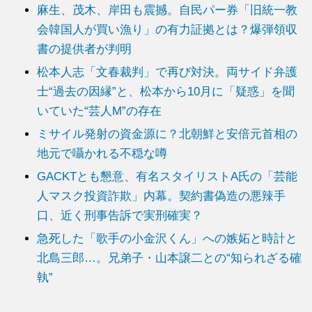
麻生、茂木、岸田も震撼。自民パー券「旧統一教
会韓国人が買い漁り」の有力証拠とは？爆弾領収
書の提供者が判明
松本人志「文春裁判」で再び対決。両サイド弁護
士“過去の因縁”と、松本から10月に「疑惑」を聞
いていた“芸人M”の存在
ミサイル発射の資金源に？北朝鮮と安倍元首相の
地元で囁かれる不穏な噂
GACKTとも懇意、有名スタイリストA氏の「芸能
人マスク投資詐欺」内幕。契約書偽造の悪辣手
口、近く刑事告訴で実刑確実？
急死した「歌手の小金沢くん」への嫉妬と時計と
北島三郎…。兄弟子・山本譲二との“知られざる確
執”