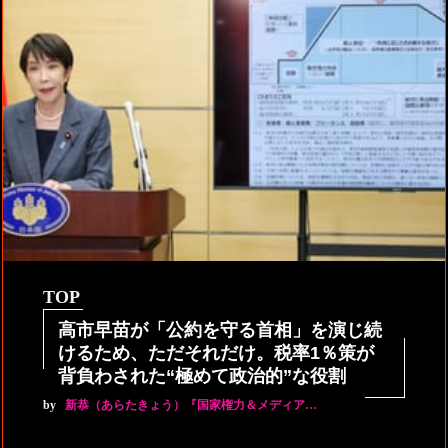
TOP
高市早苗が「公約を守る首相」を演じ続
けるため、ただそれだけ。税率1％策が
背負わされた“極めて政治的”な役割
by
新恭（あらたきょう）『国家権力＆メディア…