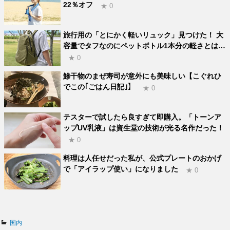
22％オフ
★ 0
旅行用の「とにかく軽いリュック」見つけた！ 大
容量でタフなのにペットボトル1本分の軽さとは…
★ 0
鯵干物のまぜ寿司が意外にも美味しい【こぐれひ
でこの｢ごはん日記｣】
★ 0
テスターで試したら良すぎて即購入。「トーンア
ップUV乳液」は資生堂の技術が光る名作だった！
★ 0
料理は人任せだった私が、公式プレートのおかげ
で「アイラップ使い」になりました
★ 0
カ
国内