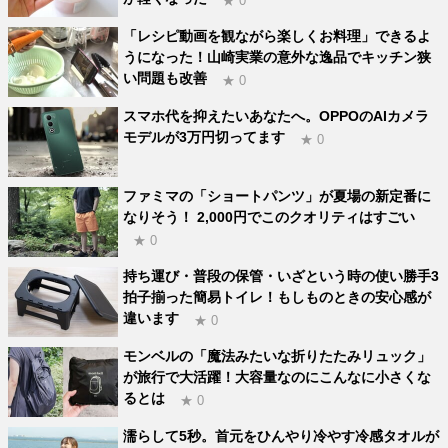
★ 0
「レシピ動画を観ながら楽しくお料理」できるよ
うになった！山崎実業の意外な逸品でキッチン狭
い問題も改善
★ 0
スマホ代を抑えたいあなたへ。OPPOのAIカメラ
モデルが3万円切ってます
★ 0
ファミマの「ショートパンツ」が夏場の新定番に
なりそう！ 2,000円でこのクオリティはすごい
★ 0
持ち運び・普段の保管・いざという時の使い勝手3
拍子揃った簡易トイレ！もしものときの安心感が
違います
★ 0
モンベルの「魔法みたいな折りたたみリュック」
が旅行で大活躍！大容量なのにこんなに小さくな
るとは
★ 0
濡らして5秒。首元をひんやり冷やす冷感タオルが