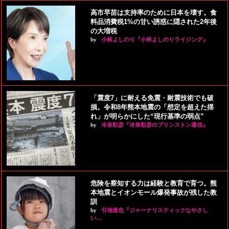
高市早苗は支持率のために日本を壊す。食
料品消費税1%の甘い誘惑に隠された2年後
の大増税
by
小林よしのり『小林よしのりライジング』
「震度7」に耐える免震・耐震技術でも破
損。令和8年熊本地震の「想定を超えた揺
れ」が明らかにした“現行基準の弱点”
by
冷泉彰彦『冷泉彰彦のプリンストン通信』
危険を察知する力は経験と教育で育つ。熊
本地震とイオンモール爆発事故が残した教
訓
by
引地達也『ジャーナリスティックなやさし
い…