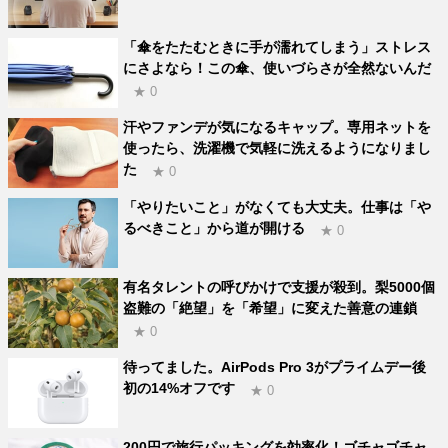
「傘をたたむときに手が濡れてしまう」ストレス
にさよなら！この傘、使いづらさが全然ないんだ
★ 0
汗やファンデが気になるキャップ。専用ネットを
使ったら、洗濯機で気軽に洗えるようになりまし
た
★ 0
「やりたいこと」がなくても大丈夫。仕事は「や
るべきこと」から道が開ける
★ 0
有名タレントの呼びかけで支援が殺到。梨5000個
盗難の「絶望」を「希望」に変えた善意の連鎖
★ 0
待ってました。AirPods Pro 3がプライムデー後
初の14%オフです
★ 0
200円で旅行パッキングを効率化！ゴチャゴチャ