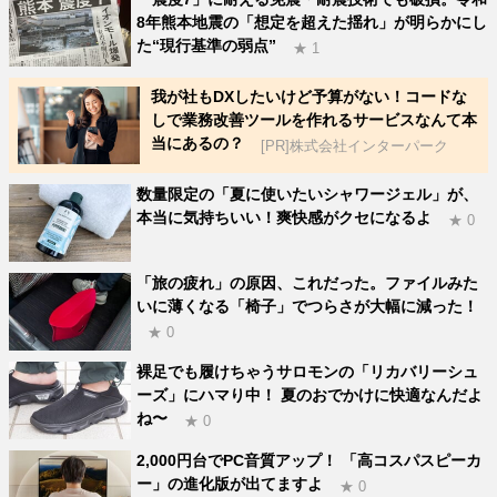
8年熊本地震の「想定を超えた揺れ」が明らかにし
た“現行基準の弱点”
★ 1
我が社もDXしたいけど予算がない！コードな
しで業務改善ツールを作れるサービスなんて本
当にあるの？
[PR]株式会社インターパーク
数量限定の「夏に使いたいシャワージェル」が、
本当に気持ちいい！爽快感がクセになるよ
★ 0
「旅の疲れ」の原因、これだった。ファイルみた
いに薄くなる「椅子」でつらさが大幅に減った！
★ 0
裸足でも履けちゃうサロモンの「リカバリーシュ
ーズ」にハマり中！ 夏のおでかけに快適なんだよ
ね〜
★ 0
2,000円台でPC音質アップ！ 「高コスパスピーカ
ー」の進化版が出てますよ
★ 0