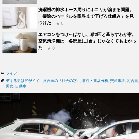
洗濯機の排水ホース周りにホコリが溜まる問題。
「掃除のハードルを限界まで下げる仕組み」を見
つけた
★ 0
エアコンをつけっぱなし、猫2匹と暮らすわが家。
空気清浄機は「各部屋に1台」じゃなくてもよかっ
た
★ 0
カ
ライフ
テ
タ
デキる男は尻がイイ－河合薫の『社会の窓』
,
事件・事故分析
,
交通事故
,
河合薫
,
ゴ
グ
男女
,
自動車
リ
ー