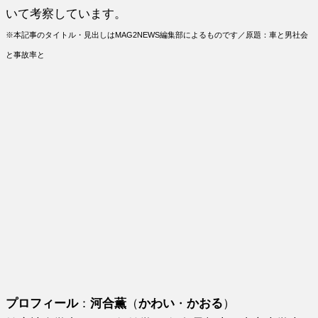
いて考察しています。
※本記事のタイトル・見出しはMAG2NEWS編集部によるものです／原題：車と男社会
と事故率と
プロフィール
：
河合薫
（
かわい
・
かおる
）