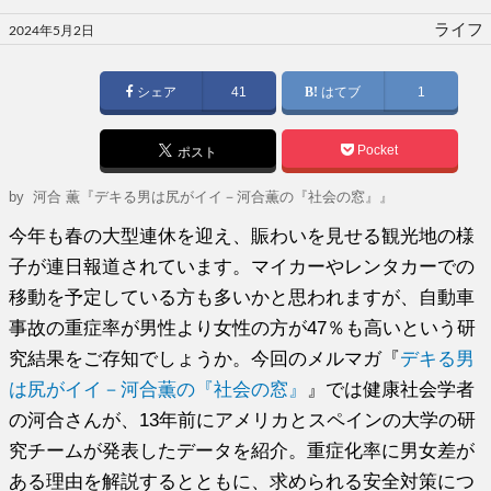
投
ライフ
2024年5月2日
稿
日:
シェア
41
はてブ
1
Pocket
ポスト
by
河合 薫『デキる男は尻がイイ－河合薫の『社会の窓』』
今年も春の大型連休を迎え、賑わいを見せる観光地の様
子が連日報道されています。マイカーやレンタカーでの
移動を予定している方も多いかと思われますが、自動車
事故の重症率が男性より女性の方が47％も高いという研
究結果をご存知でしょうか。今回のメルマガ『
デキる男
は尻がイイ－河合薫の『社会の窓』
』では健康社会学者
の河合さんが、13年前にアメリカとスペインの大学の研
究チームが発表したデータを紹介。重症化率に男女差が
ある理由を解説するとともに、求められる安全対策につ