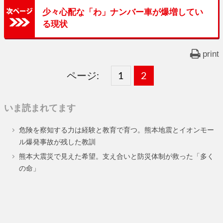
少々心配な「わ」ナンバー車が爆増してい
る現状
print
ページ:
固
1
固
2
,
定
定
いま読まれてます
ペ
ペ
危険を察知する力は経験と教育で育つ。熊本地震とイオンモー
ー
ー
ル爆発事故が残した教訓
ジ
ジ
熊本大震災で見えた希望。支え合いと防災体制が救った「多く
の命」