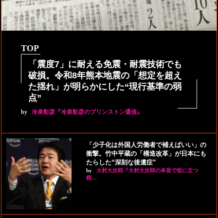
TOP
「震度7」に耐える免震・耐震技術でも
破損。令和8年熊本地震の「想定を超え
た揺れ」が明らかにした“現行基準の弱
点”
by
冷泉彰彦『冷泉彰彦のプリンストン通信』
「少子化は外国人労働者で補えばいい」の
衝撃。竹中平蔵の「構造改革」が日本にも
たらした“深刻な後遺症”
by
大村大次郎『大村大次郎の本音で役に立つ
税…