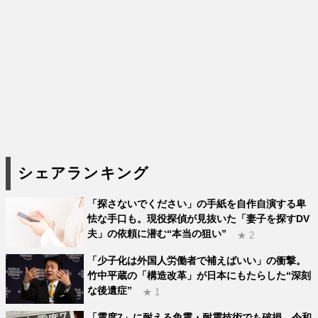
シェアランキング
「探さないでください」の手紙を自作自演する卑
怯な手口も。現役探偵が見抜いた「妻子を探すDV
夫」の依頼に潜む“本当の狙い”
★ 2
「少子化は外国人労働者で補えばいい」の衝撃。
竹中平蔵の「構造改革」が日本にもたらした“深刻
な後遺症”
★ 1
「震度7」に耐える免震・耐震技術でも破損。令和