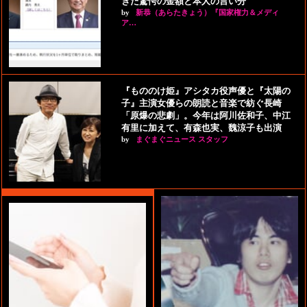
きた驚愕の金額と本人の言い分
by
新恭（あらたきょう）『国家権力＆メディ
ア…
『もののけ姫』アシタカ役声優と『太陽の
子』主演女優らの朗読と音楽で紡ぐ長崎
「原爆の悲劇」。今年は阿川佐和子、中江
有里に加えて、有森也実、魏涼子も出演
by
まぐまぐニュース スタッフ