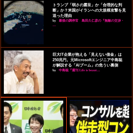
トランプ「弱さの露呈」か「合理的な判
断」か？米国がイランへの大規模攻撃を見
送った理由
by
最後の調停官 島田久仁彦の『無敵の交渉・
…
巨大IT企業が抱える「見えない借金」は
250兆円。元Microsoftエンジニア中島聡
が解説する「AIブーム」の危うい裏側
by
中島聡『週刊 Life is beaut…