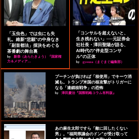
「コンサルを超えないと、
「玉虫色」では虫にも失
生き残れない」──元証券会
礼。維新“悲願”の中身なき
社社長・澤田聖陽が語る、
「副首都法」採決をめぐる
AI時代の"伴走型コンサ
茶番劇の舞台裏
ル"の正体
by
新恭（あらたきょう）『国家権
力＆メディア…
by
gyouza（まぐまぐ編集部）
プーチンが負ければ「核使用」でキーウ消
滅も。トランプ米国の核攻撃がトリガーに
なる「連鎖核戦争」の恐怖
by
津田慶治『国際戦略コラム有料版』
あの麻生太郎ですら「敵に回したくない
男」。“福岡県議会のドン”が受け取って