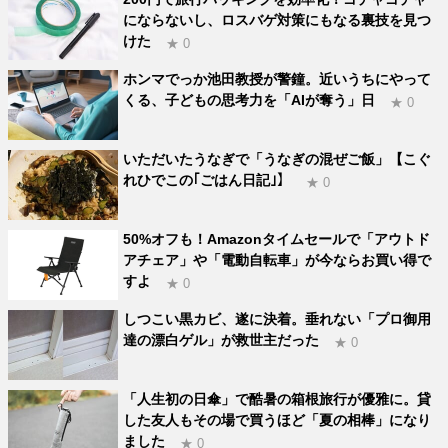
にならないし、ロスバゲ対策にもなる裏技を見つ
けた
★ 0
ホンマでっか池田教授が警鐘。近いうちにやって
くる、子どもの思考力を「AIが奪う」日
★ 0
いただいたうなぎで「うなぎの混ぜご飯」【こぐ
れひでこの｢ごはん日記｣】
★ 0
50%オフも！Amazonタイムセールで「アウトド
アチェア」や「電動自転車」が今ならお買い得で
すよ
★ 0
しつこい黒カビ、遂に決着。垂れない「プロ御用
達の漂白ゲル」が救世主だった
★ 0
「人生初の日傘」で酷暑の箱根旅行が優雅に。貸
した友人もその場で買うほど「夏の相棒」になり
ました
★ 0