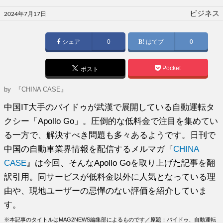
投
ビジネス
2024年7月17日
稿
日:
シェア
0
はてブ
0
Pocket
ポスト
by
『CHINA CASE』
中国IT大手のバイドゥが武漢で展開している自動運転タ
クシー「Apollo Go」。圧倒的な低料金で注目を集めてい
る一方で、解決すべき問題も多々あるようです。日刊で
中国の自動車業界情報を配信するメルマガ『
CHINA
CASE
』は今回、そんなApollo Goを取り上げた記事を翻
訳引用。同サービスが低料金以外に人気となっている理
由や、現地ユーザーの忌憚のない評価を紹介していま
す。
※本記事のタイトルはMAG2NEWS編集部によるものです／原題：バイドゥ、自動運転