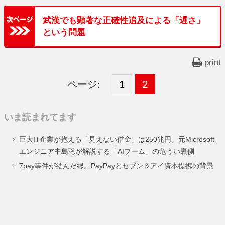
武漢でも顕著な正確性追及による「遅さ」
という問題
print
ページ:
固
1
固
2
,
定
定
いま読まれてます
ペ
ペ
巨大IT企業が抱える「見えない借金」は250兆円。元Microsoft
ー
ー
エンジニア中島聡が解説する「AIブーム」の危うい裏側
ジ
ジ
7pay事件が結んだ縁。PayPayとセブン＆アイ資本提携の背景