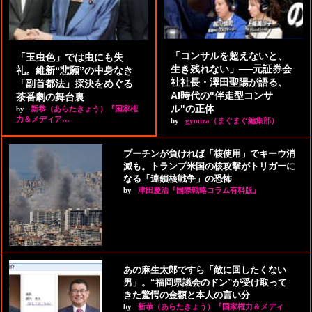
「コンサルを超えないと、
「玉虫色」では虫にも失
生き残れない」──元証券会
礼。維新“悲願”の中身なき
社社長・澤田聖陽が語る、
「副首都法」採決をめぐる
AI時代の"伴走型コンサ
茶番劇の舞台裏
ル"の正体
by
新恭（あらたきょう）『国家権
力＆メディア…
by
gyouza（まぐまぐ編集部）
プーチンが負ければ「核使用」でキーウ消
滅も。トランプ米国の核攻撃がトリガーに
なる「連鎖核戦争」の恐怖
by
津田慶治『国際戦略コラム有料版』
あの麻生太郎ですら「敵に回したくない
男」。“福岡県議会のドン”が受け取って
きた驚愕の金額と本人の言い分
by
新恭（あらたきょう）『国家権力＆メディ