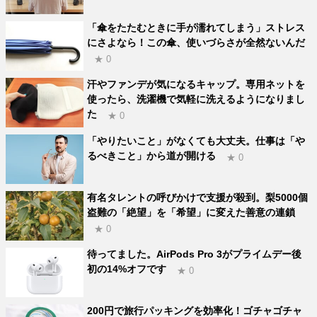
「傘をたたむときに手が濡れてしまう」ストレス
にさよなら！この傘、使いづらさが全然ないんだ
★ 0
汗やファンデが気になるキャップ。専用ネットを
使ったら、洗濯機で気軽に洗えるようになりまし
た
★ 0
「やりたいこと」がなくても大丈夫。仕事は「や
るべきこと」から道が開ける
★ 0
有名タレントの呼びかけで支援が殺到。梨5000個
盗難の「絶望」を「希望」に変えた善意の連鎖
★ 0
待ってました。AirPods Pro 3がプライムデー後
初の14%オフです
★ 0
200円で旅行パッキングを効率化！ゴチャゴチャ