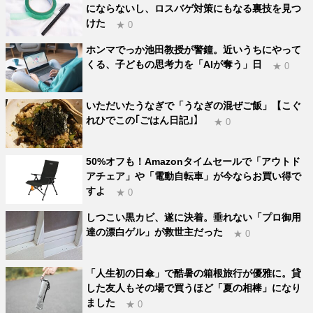
にならないし、ロスバゲ対策にもなる裏技を見つ
けた
★ 0
ホンマでっか池田教授が警鐘。近いうちにやって
くる、子どもの思考力を「AIが奪う」日
★ 0
いただいたうなぎで「うなぎの混ぜご飯」【こぐ
れひでこの｢ごはん日記｣】
★ 0
50%オフも！Amazonタイムセールで「アウトド
アチェア」や「電動自転車」が今ならお買い得で
すよ
★ 0
しつこい黒カビ、遂に決着。垂れない「プロ御用
達の漂白ゲル」が救世主だった
★ 0
「人生初の日傘」で酷暑の箱根旅行が優雅に。貸
した友人もその場で買うほど「夏の相棒」になり
ました
★ 0