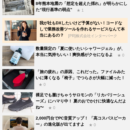
8年熊本地震の「想定を超えた揺れ」が明らかにし
た“現行基準の弱点”
★ 1
我が社もDXしたいけど予算がない！コードな
しで業務改善ツールを作れるサービスなんて本
当にあるの？
[PR]株式会社インターパーク
数量限定の「夏に使いたいシャワージェル」が、
本当に気持ちいい！爽快感がクセになるよ
★ 0
「旅の疲れ」の原因、これだった。ファイルみた
いに薄くなる「椅子」でつらさが大幅に減った！
★ 0
裸足でも履けちゃうサロモンの「リカバリーシュ
ーズ」にハマり中！ 夏のおでかけに快適なんだよ
ね〜
★ 0
2,000円台でPC音質アップ！ 「高コスパスピーカ
ー」の進化版が出てますよ
★ 0