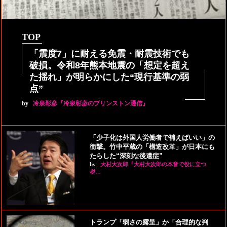
TOP
「震度7」に耐える免震・耐震技術でも
破損。令和8年熊本地震の「想定を超え
た揺れ」が明らかにした“現行基準の弱
点”
by
冷泉彰彦『冷泉彰彦のプリンストン通信』
「少子化は外国人労働者で補えばいい」の
衝撃。竹中平蔵の「構造改革」が日本にも
たらした“深刻な後遺症”
by
大村大次郎『大村大次郎の本音で役に立つ
税…
トランプ「弱さの露呈」か「合理的な判