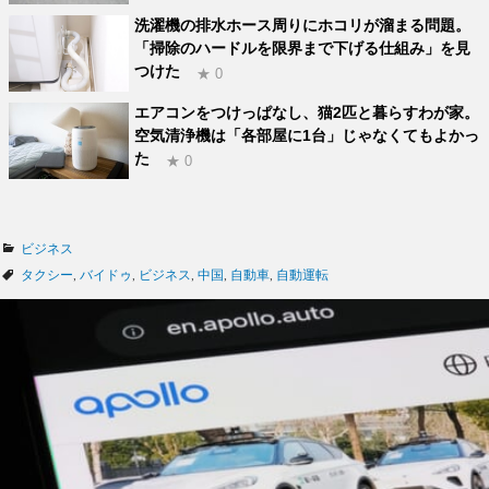
洗濯機の排水ホース周りにホコリが溜まる問題。
「掃除のハードルを限界まで下げる仕組み」を見
つけた
★ 0
エアコンをつけっぱなし、猫2匹と暮らすわが家。
空気清浄機は「各部屋に1台」じゃなくてもよかっ
た
★ 0
カ
ビジネス
テ
タ
タクシー
,
バイドゥ
,
ビジネス
,
中国
,
自動車
,
自動運転
ゴ
グ
リ
ー