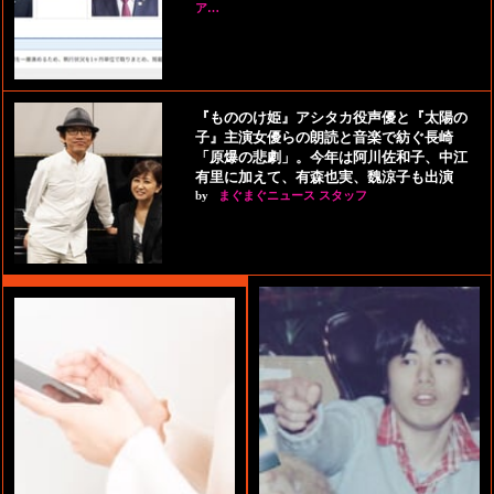
ア…
『もののけ姫』アシタカ役声優と『太陽の
子』主演女優らの朗読と音楽で紡ぐ長崎
「原爆の悲劇」。今年は阿川佐和子、中江
有里に加えて、有森也実、魏涼子も出演
by
まぐまぐニュース スタッフ