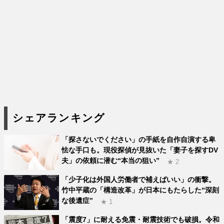
シェアランキング
「探さないでください」の手紙を自作自演する卑
怯な手口も。現役探偵が見抜いた「妻子を探すDV
夫」の依頼に潜む“本当の狙い”
★ 2
「少子化は外国人労働者で補えばいい」の衝撃。
竹中平蔵の「構造改革」が日本にもたらした“深刻
な後遺症”
★ 1
「震度7」に耐える免震・耐震技術でも破損。令和