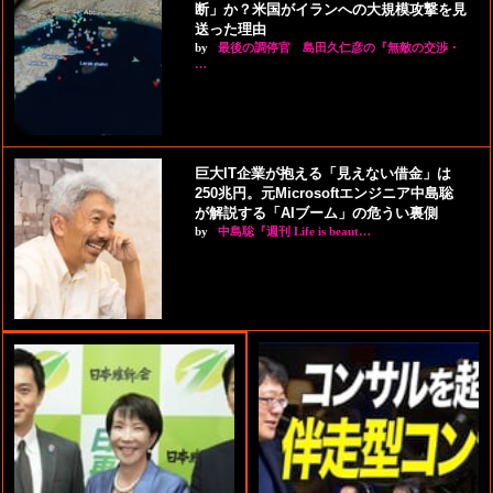
断」か？米国がイランへの大規模攻撃を見
送った理由
by
最後の調停官 島田久仁彦の『無敵の交渉・
…
巨大IT企業が抱える「見えない借金」は
250兆円。元Microsoftエンジニア中島聡
が解説する「AIブーム」の危うい裏側
by
中島聡『週刊 Life is beaut…