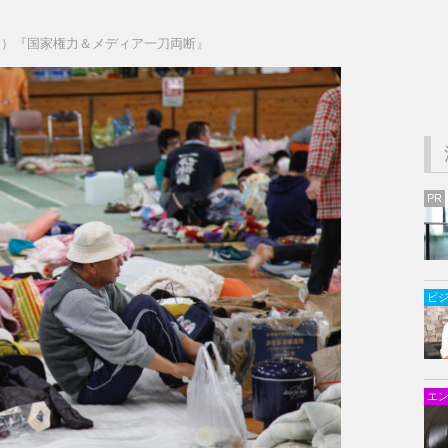
う）『国家権力＆メディア一刀両断』
PR
ビ
エ