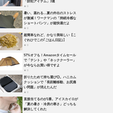
「防犯アイテム」3選
★ 0
暑い、蒸れる…夏の外出のストレス
が激減！ワークマンの「持続冷感な
ショートパンツ」が超快適だよ
★ 0
超簡単なれど、かなり美味しい【こ
ぐれひでこの｢ごはん日記｣】
★ 0
57%オフも！Amazonタイムセール
で「テント」や「ネッククーラー」
が今ならお買い得ですよ
★ 0
折りたためて持ち運び◎。ハニカム
クッションで「長距離移動、お尻痛
い問題」が消えたんだ
★ 0
直接当てるのが1番。アイスカイロが
「夏の暑さ・冷房の寒さ」どっちも
解決してくれた