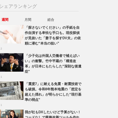
シェアランキング
週間
月間
総合
「探さないでください」の手紙を自
作自演する卑怯な手口も。現役探偵
が見抜いた「妻子を探すDV夫」の依
頼に潜む“本当の狙い”
 2
「少子化は外国人労働者で補えばい
い」の衝撃。竹中平蔵の「構造改
革」が日本にもたらした“深刻な後遺
症”
 1
「震度7」に耐える免震・耐震技術で
も破損。令和8年熊本地震の「想定を
超えた揺れ」が明らかにした“現行基
準の弱点”
 1
我が社もDXしたいけど予算がない！
コードなしで業務改善ツールを作れ