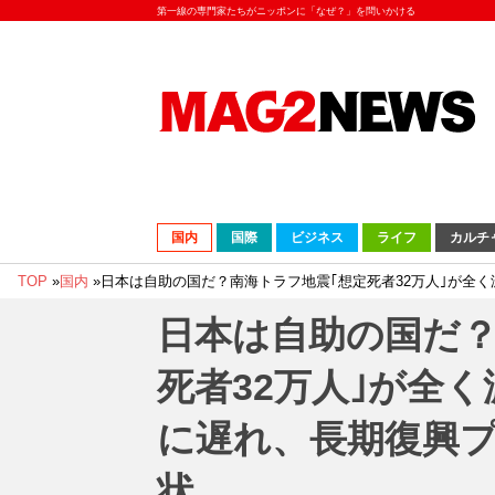
第一線の専門家たちがニッポンに「なぜ？」を問いかける
国内
国際
ビジネス
ライフ
カルチ
TOP
»
国内
»
日本は自助の国だ？南海トラフ地震｢想定死者32万人｣が全
日本は自助の国だ？
死者32万人｣が全
に遅れ、長期復興プ
状