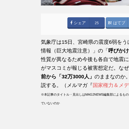
シェア
はてブ
25
気象庁は15日、宮崎県の震度6弱を
情報（巨大地震注意）」の「
呼びかけ
性質が異なるため今後も各自で地震に
がマスコミが報じる被害想定だ。なぜ
前から「32万3000人」
のままなのか
説する。（メルマガ『
国家権力＆メデ
※本記事のタイトル・見出しはMAG2NEWS編集部によるも
でいないのか