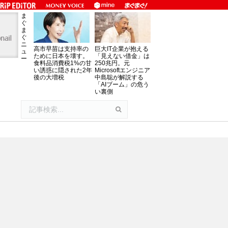
ま
ぐ
ま
ぐ
ニ
高市早苗は支持率の
巨大IT企業が抱える
ュ
ために日本を壊す。
「見えない借金」は
ー
食料品消費税1%の甘
250兆円。元
い誘惑に隠された2年
Microsoftエンジニア
後の大増税
中島聡が解説する
「AIブーム」の危う
い裏側