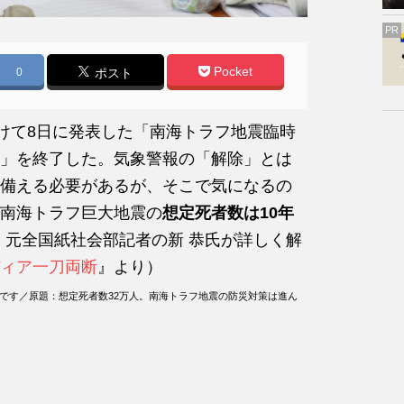
PR
Pocket
0
ポスト
うけて8日に発表した「南海トラフ地震臨時
」を終了した。気象警報の「解除」とは
備える必要があるが、そこで気になるの
南海トラフ巨大地震の
想定死者数は10年
。元全国紙社会部記者の新 恭氏が詳しく解
ィア一刀両断
』より）
のです／原題：想定死者数32万人。南海トラフ地震の防災対策は進ん