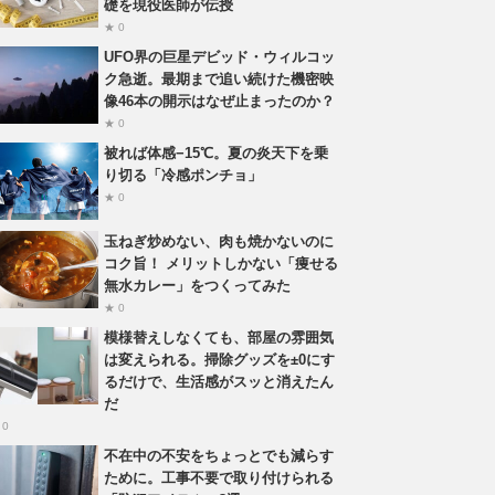
礎を現役医師が伝授
★ 0
UFO界の巨星デビッド・ウィルコッ
ク急逝。最期まで追い続けた機密映
像46本の開示はなぜ止まったのか？
★ 0
被れば体感−15℃。夏の炎天下を乗
り切る「冷感ポンチョ」
★ 0
玉ねぎ炒めない、肉も焼かないのに
コク旨！ メリットしかない「痩せる
無水カレー」をつくってみた
★ 0
模様替えしなくても、部屋の雰囲気
は変えられる。掃除グッズを±0にす
るだけで、生活感がスッと消えたん
だ
 0
不在中の不安をちょっとでも減らす
ために。工事不要で取り付けられる