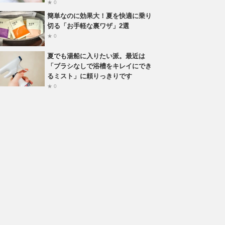
★ 0
簡単なのに効果大！夏を快適に乗り
切る「お手軽な裏ワザ」2選
★ 0
夏でも湯船に入りたい派。最近は
「ブラシなしで浴槽をキレイにでき
るミスト」に頼りっきりです
★ 0