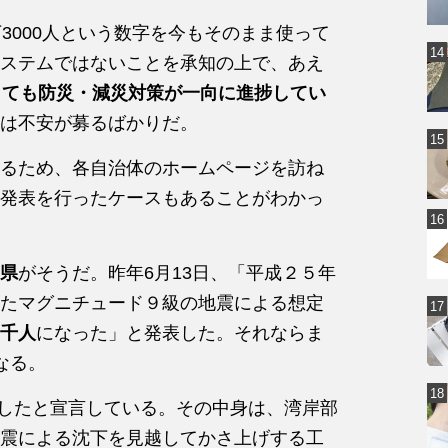
3000人という数字を今もそのまま使って
ステムではないことを承知の上で、あえ
しても防災・減災対策が一向に進捗してい
ては不安が募るばかりだ。
るため、各自治体のホームページを訪ね
発表を行ったケースもあることがわかっ
県
がそうだ。昨年6月13日、「平成２５年
たマグニチュード９級の地震による想定
千人
になった」と発表した。それならま
なる。
完了したと宣言している。その中身は、湾岸部
震による沈下を見越してかさ上げする工