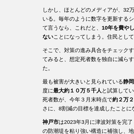
しかし、ほとんどのメディアが、32万
いる。毎年のように数字を更新するシ
て言うなら、これだと、
10年を費や
ない
ことになってしまう。住民とし
そこで、対策の進み具合をチェックす
てみると、想定死者数を独自に減らす
た。
最も被害が大きいと見られている
静岡
度に
最大約１０万５千人
と試算してい
死者数が、今年３月末時点で
約２万２
さに、8割減の目標を達成したことに
神戸市
は2023年3月に津波対策を
の防潮堤を粘り強い構造に補強し、地