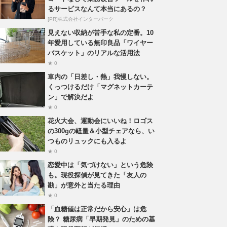
るサービスなんて本当にあるの？
[PR]株式会社インターパーク
見えない収納が苦手な私の定番。10
年愛用している無印良品「ワイヤー
バスケット」のリアルな活用法
★ 0
車内の「日差し・熱」我慢しない。
くっつけるだけ「マグネットカーテ
ン」で解決だよ
★ 0
花火大会、運動会にいいね！ロゴス
の300gの軽量＆小型チェアなら、い
つものリュックにも入るよ
★ 0
恋愛中は「気づけない」という危険
も。現役探偵が見てきた「友人の
勘」が意外と当たる理由
★ 0
「血糖値は正常だから安心」は危
険？ 糖尿病「早期発見」のための基