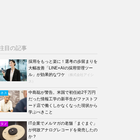
注目の記事
採用をもっと楽に！選考の歩留まりを
大幅改善「LINE×AIの採用管理ツー
ル」が効果的なワケ
（株式会社アイシ
ス）
中島聡が警告。米国で初任給2千万円
ジネス
だった情報工学の新卒生がファストフ
ード店で働くしかなくなった現状から
学ぶべきこと
IT企業でメルマガの老舗「まぐまぐ」
ンタメ
が何故アナログレコードを発売したの
か？