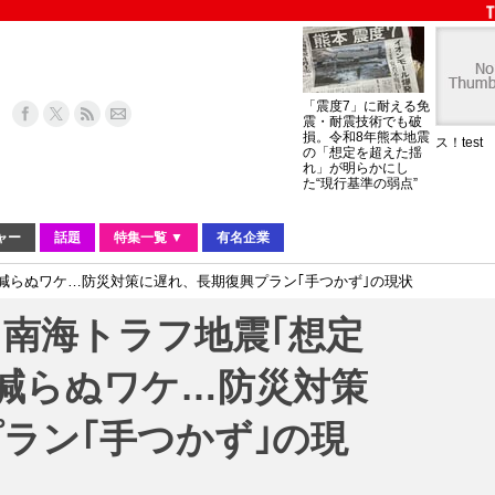
「震度7」に耐える免
震・耐震技術でも破
損。令和8年熊本地震
ス！test
の「想定を超えた揺
れ」が明らかにし
た“現行基準の弱点”
ャー
話題
特集一覧 ▼
有名企業
く減らぬワケ…防災対策に遅れ、長期復興プラン｢手つかず｣の現状
南海トラフ地震｢想定
く減らぬワケ…防災対策
ラン｢手つかず｣の現