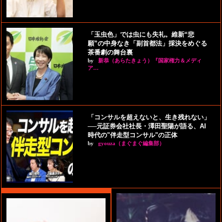
「玉虫色」では虫にも失礼。維新“悲
願”の中身なき「副首都法」採決をめぐる
茶番劇の舞台裏
by
新恭（あらたきょう）『国家権力＆メディ
ア…
「コンサルを超えないと、生き残れない」
──元証券会社社長・澤田聖陽が語る、AI
時代の"伴走型コンサル"の正体
by
gyouza（まぐまぐ編集部）