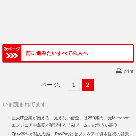
前に進みたいすべての人へ
print
ページ:
固
1
固
2
,
定
定
いま読まれてます
ペ
ペ
巨大IT企業が抱える「見えない借金」は250兆円。元Microsoft
ー
ー
エンジニア中島聡が解説する「AIブーム」の危うい裏側
ジ
ジ
7pay事件が結んだ縁。PayPayとセブン＆アイ資本提携の背景