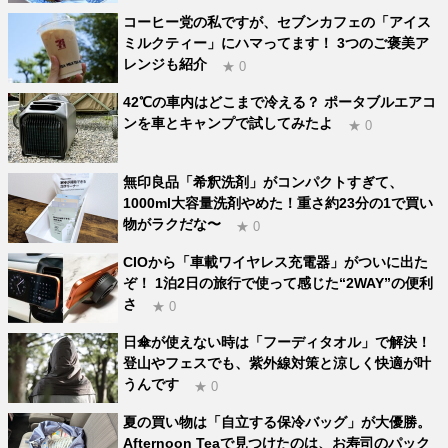
コーヒー党の私ですが、セブンカフェの「アイス
ミルクティー」にハマってます！ 3つのご褒美ア
レンジも紹介
★ 0
42℃の車内はどこまで冷える？ ポータブルエアコ
ンを車とキャンプで試してみたよ
★ 0
無印良品「希釈洗剤」がコンパクトすぎて、
1000ml大容量洗剤やめた！重さ約23分の1で買い
物がラクだな〜
★ 0
CIOから「車載ワイヤレス充電器」がついに出た
ぞ！ 1泊2日の旅行で使って感じた“2WAY”の便利
さ
★ 0
日傘が使えない時は「フーディタオル」で解決！
登山やフェスでも、紫外線対策と涼しく快適が叶
うんです
★ 0
夏の買い物は「自立する保冷バッグ」が大優勝。
Afternoon Teaで見つけたのは、お寿司のパック