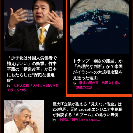
「少子化は外国人労働者で
トランプ「弱さの露呈」か
補えばいい」の衝撃。竹中
「合理的な判断」か？米国
平蔵の「構造改革」が日本
がイランへの大規模攻撃を
にもたらした“深刻な後遺
見送った理由
症”
by
最後の調停官 島田久仁彦の
by
大村大次郎『大村大次郎の本音
『無敵の交渉・…
で役に立つ税…
巨大IT企業が抱える「見えない借金」は
250兆円。元Microsoftエンジニア中島聡
が解説する「AIブーム」の危うい裏側
by
中島聡『週刊 Life is beaut…