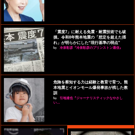
「震度7」に耐える免震・耐震技術でも破
損。令和8年熊本地震の「想定を超えた揺
れ」が明らかにした“現行基準の弱点”
by
冷泉彰彦『冷泉彰彦のプリンストン通信』
危険を察知する力は経験と教育で育つ。熊
本地震とイオンモール爆発事故が残した教
訓
by
引地達也『ジャーナリスティックなやさし
い…