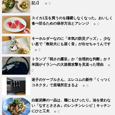
記｣】
★ 0
スイカ1玉を買うのを躊躇しなくなった。おいしく
食べ切るための保存方法とアレンジ
★ 0
キーホルダーなのに「本気の防災グッズ」。少な
い息で「救助犬にも届く音」が出せちゃうんです
★ 0
トランプ「弱さの露呈」か「合理的な判断」か？
米国がイランへの大規模攻撃を見送った理由
★
0
迷子のケーブルさん、エレコムの新作「くっつく
コネクタ」で居場所定まるよ
★ 0
白飯泥棒の一品は、麺にもぴったり。油を使わな
い「なすとささみ」のレンチンレシピ｜キッチン
にひと工夫
★ 0