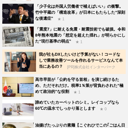
「少子化は外国人労働者で補えばいい」の衝撃。
竹中平蔵の「構造改革」が日本にもたらした“深刻
な後遺症”
★ 1
「震度7」に耐える免震・耐震技術でも破損。令和
8年熊本地震の「想定を超えた揺れ」が明らかにし
た“現行基準の弱点”
★ 1
我が社もDXしたいけど予算がない！コードな
しで業務改善ツールを作れるサービスなんて本
当にあるの？
[PR]株式会社インターパーク
高市早苗が「公約を守る首相」を演じ続けるた
め、ただそれだけ。税率1％策が背負わされた“極
めて政治的”な役割
★ 1
諦めていたカーペットのシミ。レイコップなら
60℃の温水でしっかり落とします
★ 0
油揚げたっぷりの素麺【こぐれひでこの｢ごはん日