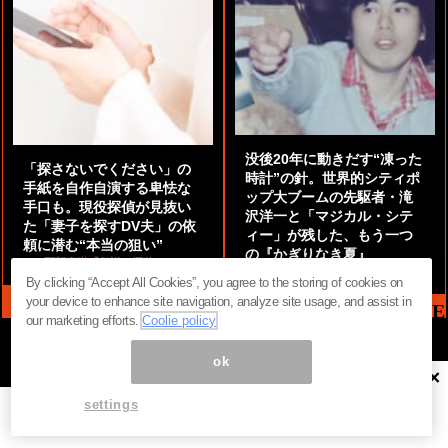
没後20年に動きだす“凍った
「探さないでください」の
時計”の針。世界的シティポ
手紙を自作自演する卑怯な
ップ大ブームの先駆者・滝
手口も。現役探偵が見抜い
沢洋一と「マジカル・シテ
た「妻子を探すDV夫」の依
ィー」が残した、もう一つ
頼に潜む“本当の狙い”
の『かぎりなき夏』
by
阿部泰尚『伝説の探偵』
by
都鳥 流星
By clicking “Accept All Cookies”, you agree to the storing of cookies on
your device to enhance site navigation, analyze site usage, and assist in
MAG2 NEWS HEADLINE
our marketing efforts.
Coolie policy
ok
×
ページ内の商標は全て商標権者に属します。無断転載を禁じます。 ©
まぐまぐ！
settings