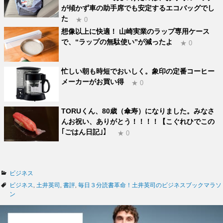
が傾かず車の助手席でも安定するエコバッグでし
た
★ 0
想像以上に快適！ 山崎実業のラップ専用ケース
で、“ラップの無駄使い”が減ったよ
★ 0
忙しい朝も時短でおいしく。象印の定番コーヒー
メーカーがお買い得
★ 0
TORUくん、80歳（傘寿）になりました。みなさ
んお祝い、ありがとう！！！！【こぐれひでこの
｢ごはん日記｣】
★ 0
カ
ビジネス
テ
タ
ビジネス
,
土井英司
,
書評
,
毎日３分読書革命！土井英司のビジネスブックマラソ
ゴ
グ
ン
リ
ー