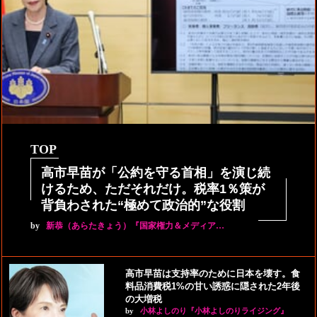
TOP
高市早苗が「公約を守る首相」を演じ続
けるため、ただそれだけ。税率1％策が
背負わされた“極めて政治的”な役割
by
新恭（あらたきょう）『国家権力＆メディア…
高市早苗は支持率のために日本を壊す。食
料品消費税1%の甘い誘惑に隠された2年後
の大増税
by
小林よしのり『小林よしのりライジング』