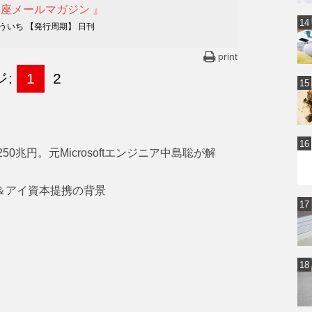
講座メールマガジン 』
ういち 【発行周期】 日刊
print
ジ:
1
2
0兆円。元Microsoftエンジニア中島聡が解
ン＆アイ資本提携の背景