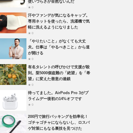
使いづらさが全然ないんだ
★ 0
汗やファンデが気になるキャップ。
専用ネットを使ったら、洗濯機で気
軽に洗えるようになりました
★ 0
「やりたいこと」がなくても大丈
夫。仕事は「やるべきこと」から道
が開ける
★ 0
有名タレントの呼びかけで支援が殺
到。梨5000個盗難の「絶望」を「希
望」に変えた善意の連鎖
★ 0
待ってました。AirPods Pro 3がプ
ライムデー後初の14%オフです
★ 0
200円で旅行パッキングを効率化！
ゴチャゴチャにならないし、ロスバ
ゲ対策にもなる裏技を見つけた