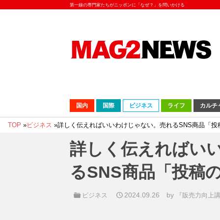
第一線の専門家たちがニッポンに「なぜ？」を問いかける
国内
国際
ビジネス
ライフ
カルチ
TOP
»
ビジネス
»
詳しく伝えればいいわけじゃない。売れるSNS商品「投
詳しく伝えればい
るSNS商品「投稿
2024.09.26
by
ビジネス
『販売力向上