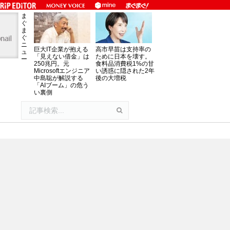
ま
ぐ
ま
ぐ
ニ
巨大IT企業が抱える
高市早苗は支持率の
ュ
「見えない借金」は
ために日本を壊す。
ー
250兆円。元
食料品消費税1%の甘
Microsoftエンジニア
い誘惑に隠された2年
中島聡が解説する
後の大増税
「AIブーム」の危う
い裏側