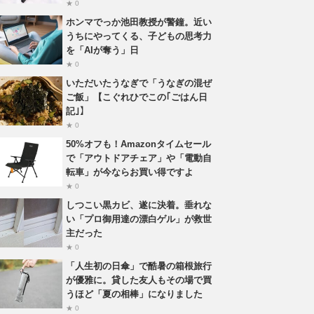
★ 0
ホンマでっか池田教授が警鐘。近い
うちにやってくる、子どもの思考力
を「AIが奪う」日
★ 0
いただいたうなぎで「うなぎの混ぜ
ご飯」【こぐれひでこの｢ごはん日
記｣】
★ 0
50%オフも！Amazonタイムセール
で「アウトドアチェア」や「電動自
転車」が今ならお買い得ですよ
★ 0
しつこい黒カビ、遂に決着。垂れな
い「プロ御用達の漂白ゲル」が救世
主だった
★ 0
「人生初の日傘」で酷暑の箱根旅行
が優雅に。貸した友人もその場で買
うほど「夏の相棒」になりました
★ 0