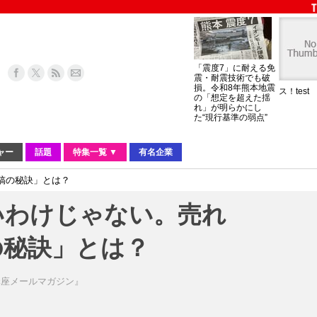
「震度7」に耐える免
震・耐震技術でも破
損。令和8年熊本地震
ス！test
の「想定を超えた揺
れ」が明らかにし
た“現行基準の弱点”
ャー
話題
特集一覧 ▼
有名企業
稿の秘訣」とは？
いわけじゃない。売れ
の秘訣」とは？
講座メールマガジン』