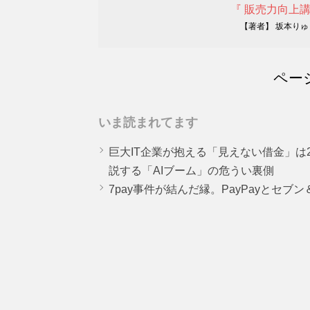
『 販売力向上
【著者】 坂本りゅ
ペー
いま読まれてます
巨大IT企業が抱える「見えない借金」は25
説する「AIブーム」の危うい裏側
7pay事件が結んだ縁。PayPayとセブ