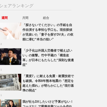
シェアランキング
週間
月間
総合
「探さないでください」の手紙を自
作自演する卑怯な手口も。現役探偵
が見抜いた「妻子を探すDV夫」の依
頼に潜む“本当の狙い”
 2
「少子化は外国人労働者で補えばい
い」の衝撃。竹中平蔵の「構造改
革」が日本にもたらした“深刻な後遺
症”
 1
「震度7」に耐える免震・耐震技術で
も破損。令和8年熊本地震の「想定を
超えた揺れ」が明らかにした“現行基
準の弱点”
 1
我が社もDXしたいけど予算がない！
コードなしで業務改善ツールを作れ