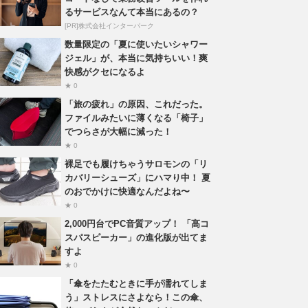
るサービスなんて本当にあるの？
[PR]株式会社インターパーク
数量限定の「夏に使いたいシャワー
ジェル」が、本当に気持ちいい！爽
快感がクセになるよ
★ 0
「旅の疲れ」の原因、これだった。
ファイルみたいに薄くなる「椅子」
でつらさが大幅に減った！
★ 0
裸足でも履けちゃうサロモンの「リ
カバリーシューズ」にハマり中！ 夏
のおでかけに快適なんだよね〜
★ 0
2,000円台でPC音質アップ！ 「高コ
スパスピーカー」の進化版が出てま
すよ
★ 0
「傘をたたむときに手が濡れてしま
う」ストレスにさよなら！この傘、