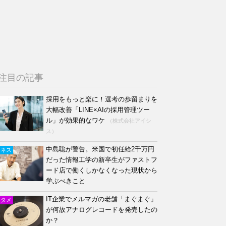
注目の記事
採用をもっと楽に！選考の歩留まりを
大幅改善「LINE×AIの採用管理ツー
ル」が効果的なワケ
（株式会社アイシ
ス）
中島聡が警告。米国で初任給2千万円
ジネス
だった情報工学の新卒生がファストフ
ード店で働くしかなくなった現状から
学ぶべきこと
IT企業でメルマガの老舗「まぐまぐ」
ンタメ
が何故アナログレコードを発売したの
か？