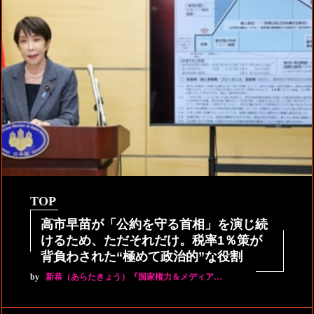
TOP
高市早苗が「公約を守る首相」を演じ続
けるため、ただそれだけ。税率1％策が
背負わされた“極めて政治的”な役割
by
新恭（あらたきょう）『国家権力＆メディア…