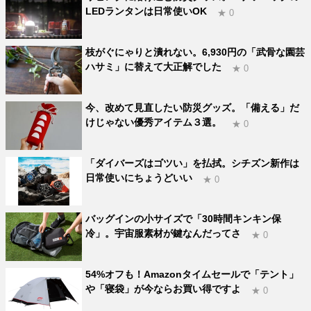
LEDランタンは日常使いOK
★ 0
枝がぐにゃりと潰れない。6,930円の「武骨な園芸
ハサミ」に替えて大正解でした
★ 0
今、改めて見直したい防災グッズ。「備える」だ
けじゃない優秀アイテム３選。
★ 0
「ダイバーズはゴツい」を払拭。シチズン新作は
日常使いにちょうどいい
★ 0
バッグインの小サイズで「30時間キンキン保
冷」。宇宙服素材が鍵なんだってさ
★ 0
54%オフも！Amazonタイムセールで「テント」
や「寝袋」が今ならお買い得ですよ
★ 0