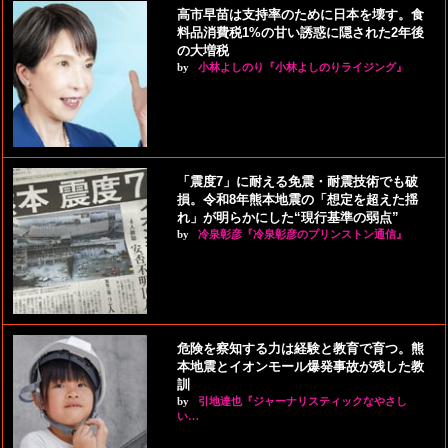
高市早苗は支持率のために日本を壊す。食
料品消費税1%の甘い誘惑に隠された2年後
の大増税
by
小林よしのり『小林よしのりライジング』
「震度7」に耐える免震・耐震技術でも破
損。令和8年熊本地震の「想定を超えた揺
れ」が明らかにした“現行基準の弱点”
by
冷泉彰彦『冷泉彰彦のプリンストン通信』
危険を察知する力は経験と教育で育つ。熊
本地震とイオンモール爆発事故が残した教
訓
by
引地達也『ジャーナリスティックなやさし
い…