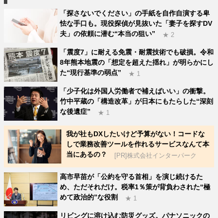
「探さないでください」の手紙を自作自演する卑
怯な手口も。現役探偵が見抜いた「妻子を探すDV
夫」の依頼に潜む“本当の狙い”
★ 2
「震度7」に耐える免震・耐震技術でも破損。令和
8年熊本地震の「想定を超えた揺れ」が明らかにし
た“現行基準の弱点”
★ 1
「少子化は外国人労働者で補えばいい」の衝撃。
竹中平蔵の「構造改革」が日本にもたらした“深刻
な後遺症”
★ 1
我が社もDXしたいけど予算がない！コードな
しで業務改善ツールを作れるサービスなんて本
当にあるの？
[PR]株式会社インターパーク
高市早苗が「公約を守る首相」を演じ続けるた
め、ただそれだけ。税率1％策が背負わされた“極
めて政治的”な役割
★ 1
リビングに溶け込む防災グッズ。パナソニックの