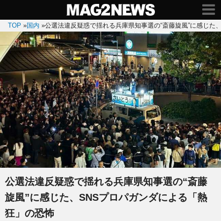
TOP
»
国内
»
公選法違反疑惑で揺れる兵庫県知事選の“斎藤旋風”に感じた
公選法違反疑惑で揺れる兵庫県知事選の“斎藤
旋風”に感じた、SNSプロパガンダによる「熱
狂」の恐怖