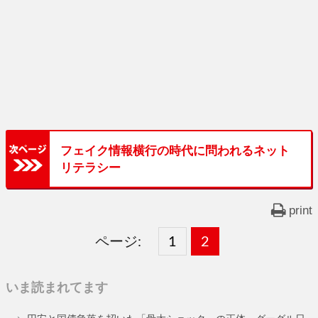
フェイク情報横行の時代に問われるネット
リテラシー
print
ページ:
固
1
固
2
,
定
定
いま読まれてます
ペ
ペ