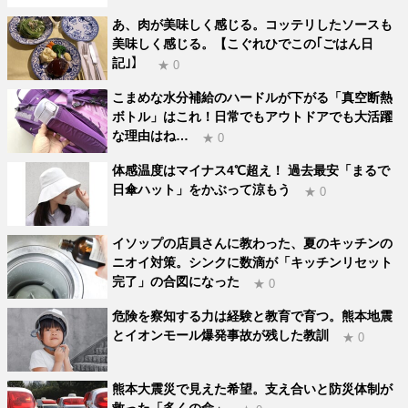
あ、肉が美味しく感じる。コッテリしたソースも
美味しく感じる。【こぐれひでこの｢ごはん日
記｣】
★ 0
こまめな水分補給のハードルが下がる「真空断熱
ボトル」はこれ！日常でもアウトドアでも大活躍
な理由はね…
★ 0
体感温度はマイナス4℃超え！ 過去最安「まるで
日傘ハット」をかぶって涼もう
★ 0
イソップの店員さんに教わった、夏のキッチンの
ニオイ対策。シンクに数滴が「キッチンリセット
完了」の合図になった
★ 0
危険を察知する力は経験と教育で育つ。熊本地震
とイオンモール爆発事故が残した教訓
★ 0
熊本大震災で見えた希望。支え合いと防災体制が
救った「多くの命」