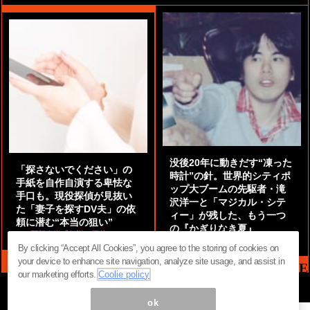
没後20年に動きだす“凍った
「探さないでください」の
時計”の針。世界的シティポ
手紙を自作自演する卑怯な
ップ大ブームの先駆者・滝
手口も。現役探偵が見抜い
沢洋一と「マジカル・シテ
た「妻子を探すDV夫」の依
ィー」が残した、もう一つ
頼に潜む“本当の狙い”
の『かぎりなき夏』
by
阿部泰尚『伝説の探偵』
by
都鳥 流星
By clicking “Accept All Cookies”, you agree to the storing of cookies on
your device to enhance site navigation, analyze site usage, and assist in
MAG2 NEWS HEADLINE
our marketing efforts.
Coolie policy
ok