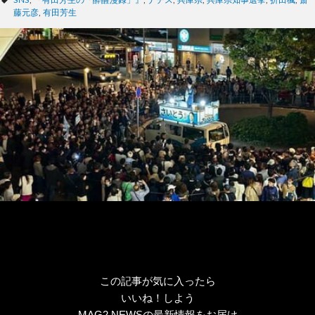
タ
SNS
,
『有田芳生の「酔醒漫録」』
,
ナチス
,
兵庫県
,
兵庫県知事選挙
,
折田楓
,
斎
ゴ
グ
藤元彦
,
有田芳生
リ
ー
この記事が気に入ったら
いいね！しよう
MAG2 NEWSの最新情報をお届け