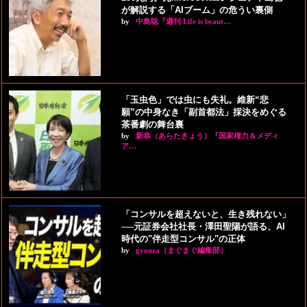
が解説する「AIブーム」の危うい裏側
by
中島聡『週刊 Life is beaut…
「玉虫色」では虫にも失礼。維新“悲
願”の中身なき「副首都法」採決をめぐる
茶番劇の舞台裏
by
新恭（あらたきょう）『国家権力＆メディ
ア…
「コンサルを超えないと、生き残れない」
──元証券会社社長・澤田聖陽が語る、AI
時代の"伴走型コンサル"の正体
by
gyouza（まぐまぐ編集部）