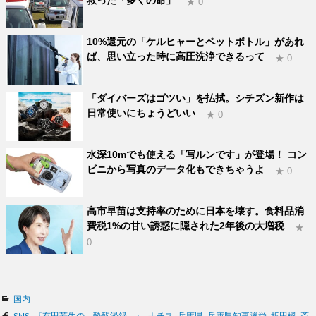
★ 0
10%還元の「ケルヒャーとペットボトル」があれ
ば、思い立った時に高圧洗浄できるって
★ 0
「ダイバーズはゴツい」を払拭。シチズン新作は
日常使いにちょうどいい
★ 0
水深10mでも使える「写ルンです」が登場！ コン
ビニから写真のデータ化もできちゃうよ
★ 0
高市早苗は支持率のために日本を壊す。食料品消
費税1%の甘い誘惑に隠された2年後の大増税
★
0
カ
国内
テ