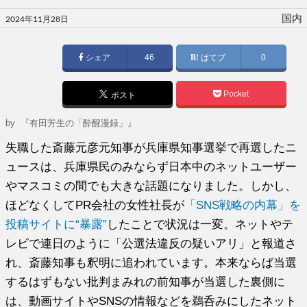
投
国内
2024年11月28日
稿
日:
シェア
46
はてブ
0
Pocket
ポスト
by
『有田芳生の「酔醒漫録」』
失職した斎藤元彦元知事が兵庫県知事選挙で再選したニ
ュースは、兵庫県民のみならず日本中のネットユーザー
やマスコミの間でも大きな話題になりました。しかし、
ほどなくしてPR会社の女性社長が
「SNS戦略の内幕」を
投稿サイトに“暴露”
したことで状況は一変。ネットやテ
レビで連日のように「公選法違反の疑いアリ」と報道さ
れ、斎藤知事も釈明に追われています。本来ならば当選
するはずもない批判まみれの前知事が当選した裏側に
は、動画サイトやSNSの情報などを鵜呑みにしたネット