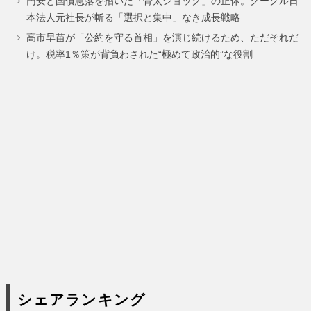
円安と国債急落を招いた「骨太ショック」の正体。グーグル日
ー
ー
本法人元社長が斬る「選択と集中」なき成長戦略
ジ
ジ
高市早苗が「公約を守る首相」を演じ続けるため、ただそれだ
け。税率1％策が背負わされた“極めて政治的”な役割
シェアランキング