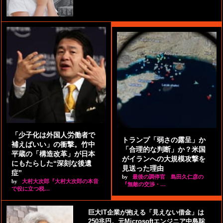
「少子化は外国人労働者で
トランプ「弱さの露呈」か
補えばいい」の衝撃。竹中
「合理的な判断」か？米国
平蔵の「構造改革」が日本
がイランへの大規模攻撃を
にもたらした“深刻な後遺
見送った理由
症”
by
最後の調停官 島田久仁彦の
by
大村大次郎『大村大次郎の本音
『無敵の交渉・…
で役に立つ税…
巨大IT企業が抱える「見えない借金」は
250兆円。元Microsoftエンジニア中島聡