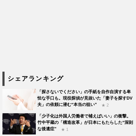
シェアランキング
「探さないでください」の手紙を自作自演する卑
怯な手口も。現役探偵が見抜いた「妻子を探すDV
夫」の依頼に潜む“本当の狙い”
★ 2
「少子化は外国人労働者で補えばいい」の衝撃。
竹中平蔵の「構造改革」が日本にもたらした“深刻
な後遺症”
★ 1