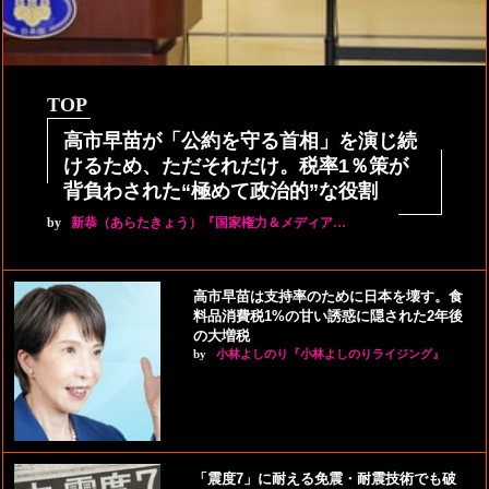
TOP
高市早苗が「公約を守る首相」を演じ続
けるため、ただそれだけ。税率1％策が
背負わされた“極めて政治的”な役割
by
新恭（あらたきょう）『国家権力＆メディア…
高市早苗は支持率のために日本を壊す。食
料品消費税1%の甘い誘惑に隠された2年後
の大増税
by
小林よしのり『小林よしのりライジング』
「震度7」に耐える免震・耐震技術でも破