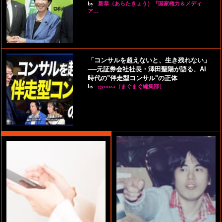
by
新恭（あらたきょう）『国家権力＆メディ
ア…
「コンサルを超えないと、生き残れない」
──元証券会社社長・澤田聖陽が語る、AI
時代の"伴走型コンサル"の正体
by
gyouza（まぐまぐ編集部）