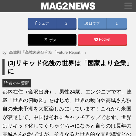
シェア
2
はてブ
1
Pocket
ポスト
by
高城剛『高城未来研究所「Future Report」』
(3)リキッド化後の世界は「国家より企業」
に
読者から質問
都内在住（金沢出身）、男性24歳、エンジニアです。連
載「世界の俯瞰図」をはじめ、世界の動向や高城さん独
自の未来予測を大変楽しみにしています！これから米国
が衰退して、中国はそれにキャッチアップできず、世界
はリキッド化してぐちゃぐちゃになると言うのは長年の
高城さんの説ですが、そうなると世界的な支配構造どの