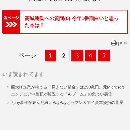
高城剛氏への質問(6) 今年1番面白いと思っ
た本は？
print
ページ:
固
1
固
2
,
固
3
,
固
4
,
固
5
,
定
定
定
定
定
いま読まれてます
ペ
ペ
ペ
ペ
ペ
巨大IT企業が抱える「見えない借金」は250兆円。元Microsoft
ー
ー
ー
ー
ー
エンジニア中島聡が解説する「AIブーム」の危うい裏側
ジ
ジ
ジ
ジ
ジ
7pay事件が結んだ縁。PayPayとセブン＆アイ資本提携の背景