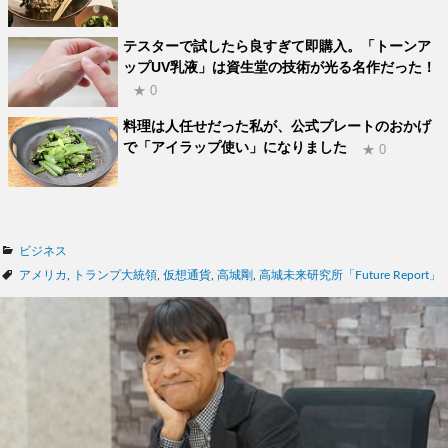
テスターで試したら良すぎて即購入。「トーンア
ップUV乳液」は資生堂の技術が光る名作だった！
★ 0
料理は人任せだった私が、公式プレートのおかげ
で「アイラップ使い」になりました
★ 0
カ
ビジネス
テ
タ
アメリカ
,
トランプ大統領
,
仮想通貨
,
高城剛
,
高城未来研究所「Future Report」
ゴ
グ
リ
ー