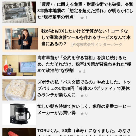
「震度7」に耐える免震・耐震技術でも破損。令和
8年熊本地震の「想定を超えた揺れ」が明らかにし
た“現行基準の弱点”
★ 1
我が社もDXしたいけど予算がない！コードな
しで業務改善ツールを作れるサービスなんて本
当にあるの？
[PR]株式会社インターパーク
高市早苗が「公約を守る首相」を演じ続けるた
め、ただそれだけ。税率1％策が背負わされた“極
めて政治的”な役割
★ 1
ズボラの私「パスタ茹でるの」やめました。トッ
プバリュの1食86円「冷凍スパゲッティ」で夏休
みランチが楽ちんに
★ 0
忙しい朝も時短でおいしく。象印の定番コーヒー
メーカーがお買い得
★ 0
TORUくん、80歳（傘寿）になりました。みなさ