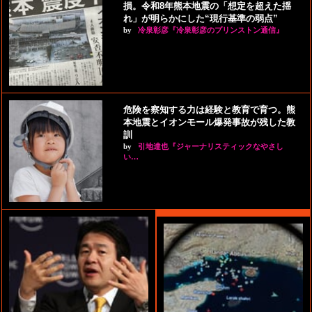
損。令和8年熊本地震の「想定を超えた揺
れ」が明らかにした“現行基準の弱点”
by
冷泉彰彦『冷泉彰彦のプリンストン通信』
危険を察知する力は経験と教育で育つ。熊
本地震とイオンモール爆発事故が残した教
訓
by
引地達也『ジャーナリスティックなやさし
い…