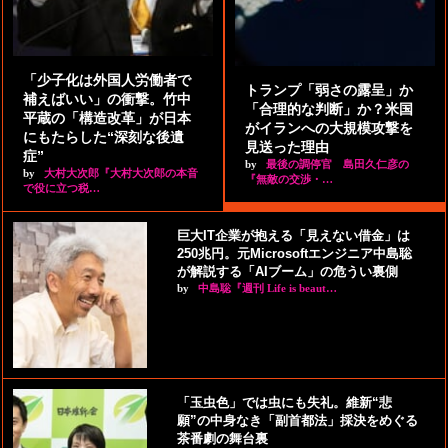
「少子化は外国人労働者で
トランプ「弱さの露呈」か
補えばいい」の衝撃。竹中
「合理的な判断」か？米国
平蔵の「構造改革」が日本
がイランへの大規模攻撃を
にもたらした“深刻な後遺
見送った理由
症”
by
最後の調停官 島田久仁彦の
by
大村大次郎『大村大次郎の本音
『無敵の交渉・…
で役に立つ税…
巨大IT企業が抱える「見えない借金」は
250兆円。元Microsoftエンジニア中島聡
が解説する「AIブーム」の危うい裏側
by
中島聡『週刊 Life is beaut…
「玉虫色」では虫にも失礼。維新“悲
願”の中身なき「副首都法」採決をめぐる
茶番劇の舞台裏