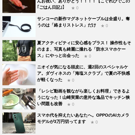
んお祝い、ありがとう！！！！【こぐれひでこの
｢ごはん日記｣】
★ 0
サンコーの新作マグネットケーブルは全盛り。奪
うのは「絡まりストレス」だけ
★ 0
夏アクティビティに安心感をプラス！ 操作性もそ
のまま、写真も綺麗に撮れる「防水スマホケー
ス」にやっと出会った
★ 0
ニオイが気になる頭皮に、週2回のスペシャルケ
ア。ダヴィネスの「海塩スクラブ」で夏の不快感
が軽くなった
★ 0
「レシピ動画を観ながら楽しくお料理」できるよ
うになった！山崎実業の意外な逸品でキッチン狭
い問題も改善
★ 0
スマホ代を抑えたいあなたへ。OPPOのAIカメラ
モデルが3万円切ってます
★ 0