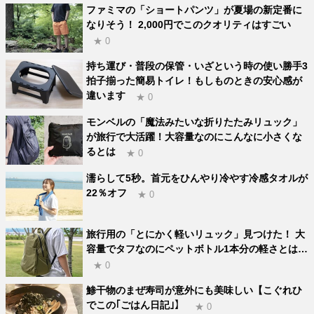
ファミマの「ショートパンツ」が夏場の新定番に
なりそう！ 2,000円でこのクオリティはすごい
★ 0
持ち運び・普段の保管・いざという時の使い勝手3
拍子揃った簡易トイレ！もしものときの安心感が
違います
★ 0
モンベルの「魔法みたいな折りたたみリュック」
が旅行で大活躍！大容量なのにこんなに小さくな
るとは
★ 0
濡らして5秒。首元をひんやり冷やす冷感タオルが
22％オフ
★ 0
旅行用の「とにかく軽いリュック」見つけた！ 大
容量でタフなのにペットボトル1本分の軽さとは…
★ 0
鯵干物のまぜ寿司が意外にも美味しい【こぐれひ
でこの｢ごはん日記｣】
★ 0