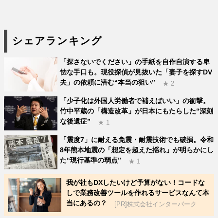
シェアランキング
「探さないでください」の手紙を自作自演する卑
怯な手口も。現役探偵が見抜いた「妻子を探すDV
夫」の依頼に潜む“本当の狙い”
★ 2
「少子化は外国人労働者で補えばいい」の衝撃。
竹中平蔵の「構造改革」が日本にもたらした“深刻
な後遺症”
★ 1
「震度7」に耐える免震・耐震技術でも破損。令和
8年熊本地震の「想定を超えた揺れ」が明らかにし
た“現行基準の弱点”
★ 1
我が社もDXしたいけど予算がない！コードな
しで業務改善ツールを作れるサービスなんて本
当にあるの？
[PR]株式会社インターパーク