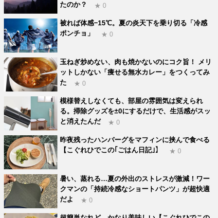
たのか？
★ 0
被れば体感−15℃。夏の炎天下を乗り切る「冷感
ポンチョ」
★ 0
玉ねぎ炒めない、肉も焼かないのにコク旨！ メリ
ットしかない「痩せる無水カレー」をつくってみ
た
★ 0
模様替えしなくても、部屋の雰囲気は変えられ
る。掃除グッズを±0にするだけで、生活感がスッ
と消えたんだ
★ 0
昨夜残ったハンバーグをマフィンに挟んで食べる
【こぐれひでこの｢ごはん日記｣】
★ 0
暑い、蒸れる…夏の外出のストレスが激減！ワー
クマンの「持続冷感なショートパンツ」が超快適
だよ
★ 0
超簡単なれど、かなり美味しい【こぐれひでこの