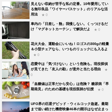
見えない収納が苦手な私の定番。10年愛用してい
る無印良品「ワイヤーバスケット」のリアルな活
用法
★ 0
車内の「日差し・熱」我慢しない。くっつけるだ
け「マグネットカーテン」で解決だよ
★ 0
花火大会、運動会にいいね！ロゴスの300gの軽量
＆小型チェアなら、いつものリュックにも入るよ
★ 0
恋愛中は「気づけない」という危険も。現役探偵
が見てきた「友人の勘」が意外と当たる理由
★
0
「血糖値は正常だから安心」は危険？ 糖尿病「早
期発見」のための基礎を現役医師が伝授
★ 0
UFO界の巨星デビッド・ウィルコック急逝。最期
まで追い続けた機密映像46本の開示はなぜ止まっ