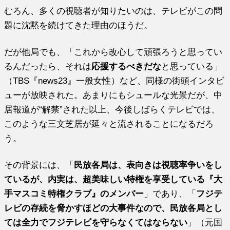
むろん、多くの視聴者が知りたいのは、テレビがこの問
題に沈黙を続けてきた理由のほうだ。
だが他局でも、「これから改心して頑張ろうと思ってい
るんだったら、それは
応援するべきだな
と思っている」
（TBS『news23』一般女性）など、同様の街頭インタビ
ューが放映された。あまりにもシュールな光景だが、中
居報道が“解禁”された以上、今後しばらくテレビでは、
このような三文芝居が延々と流されることになるだろ
う。
その背景には、「
民放各局は、表向きは視聴率争いをし
ているが、内実は、超美味しい特権を享受している『大
手マスコミ特権クラブ』のメンバー
」であり、「
フジテ
レビの存続を脅かすほどの大事件なので、民放各局とし
ては全力でフジテレビを守らなくてはならない
」（元国