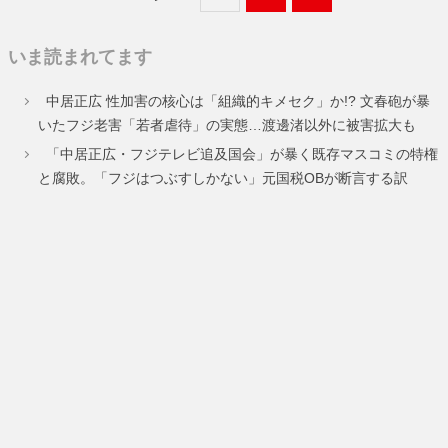
定
定
定
いま読まれてます
ペ
ペ
ペ
中居正広 性加害の核心は「組織的キメセク」か!? 文春砲が暴
ー
ー
ー
いたフジ老害「若者虐待」の実態…渡邊渚以外に被害拡大も
ジ
ジ
ジ
「中居正広・フジテレビ追及国会」が暴く既存マスコミの特権
と腐敗。「フジはつぶすしかない」元国税OBが断言する訳