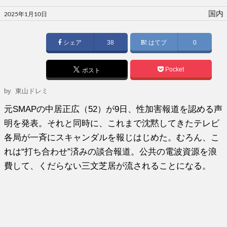
投
国内
2025年1月10日
稿
日:
シェア
38
はてブ
0
Pocket
ポスト
by 東山ドレミ
元SMAPの中居正広（52）が9日、性加害報道を認める声
明を発表。それと同時に、これまで沈黙してきたテレビ
各局が一斉にスキャンダルを報じはじめた。むろん、こ
れは“打ち合わせ”済みの談合報道。公共の電波資源を浪
費して、くだらない三文芝居が流されることになる。