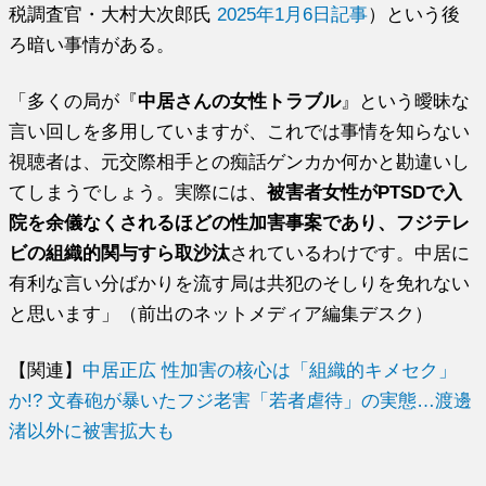
税調査官・大村大次郎氏
2025年1月6日記事
）という後
ろ暗い事情がある。
「多くの局が『
中居さんの女性トラブル
』という曖昧な
言い回しを多用していますが、これでは事情を知らない
視聴者は、元交際相手との痴話ゲンカか何かと勘違いし
てしまうでしょう。実際には、
被害者女性がPTSDで入
院を余儀なくされるほどの性加害事案であり、フジテレ
ビの組織的関与すら取沙汰
されているわけです。中居に
有利な言い分ばかりを流す局は共犯のそしりを免れない
と思います」（前出のネットメディア編集デスク）
【関連】
中居正広 性加害の核心は「組織的キメセク」
か!? 文春砲が暴いたフジ老害「若者虐待」の実態…渡邊
渚以外に被害拡大も