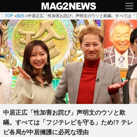
TOP
»
国内
»
中居正広「性加害お詫び」声明文のウソと欺瞞。すべては「フ
中居正広「性加害お詫び」声明文のウソと欺
瞞。すべては「フジテレビを守る」ため!? テレ
ビ各局が中居擁護に必死な理由