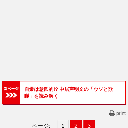
自爆は意図的!? 中居声明文の「ウソと欺
瞞」を読み解く
print
ページ:
固
1
固
2
,
固
3
,