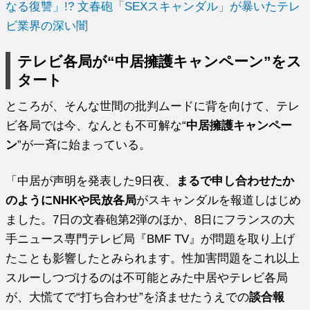
なる復讐」!? 文春砲「SEXスキャンダル」が暴いたテレ
ビ業界の深い闇
テレビ各局が“中居擁護キャンペーン”をス
タート
ところが、そんな世間の批判ムードに背を向けて、テレ
ビ各局では今、なんとも不可解な“
中居擁護キャンペー
ン
”が一斉に始まっている。
「中居が声明を発表した9日夜、
まるで申し合わせたか
のようにNHKや民放各局
がスキャンダルを報道しはじめ
ました。7日の文春砲第2弾のほか、8日にフランスの大
手ニュース専門テレビ局『BMF TV』が問題を取り上げ
たことも影響したとみられます。性加害問題をこれ以上
スルーしつづけるのは不可能とみた中居やテレビ各局
が、大慌てで“打ち合わせ”を済ませたうえでの
談合報