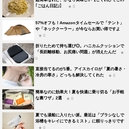
｢ごはん日記｣】
★ 0
57%オフも！Amazonタイムセールで「テント」
や「ネッククーラー」が今ならお買い得ですよ
★ 0
折りたためて持ち運び◎。ハニカムクッションで
「長距離移動、お尻痛い問題」が消えたんだ
★
0
直接当てるのが1番。アイスカイロが「夏の暑さ・
冷房の寒さ」どっちも解決してくれた
★ 0
簡単なのに効果大！夏を快適に乗り切る「お手軽
な裏ワザ」2選
★ 0
夏でも湯船に入りたい派。最近は「ブラシなしで
浴槽をキレイにできるミスト」に頼りっきりです
★ 0