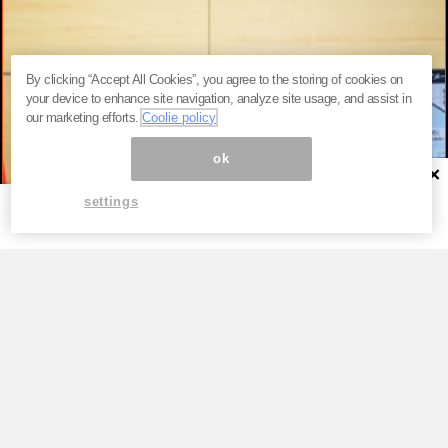
By clicking “Accept All Cookies”, you agree to the storing of cookies on
your device to enhance site navigation, analyze site usage, and assist in
our marketing efforts.
Coolie policy
ok
×
settings
TOP
高市早苗が「公約を守る首相」を演じ続
けるため、ただそれだけ。税率1％策が