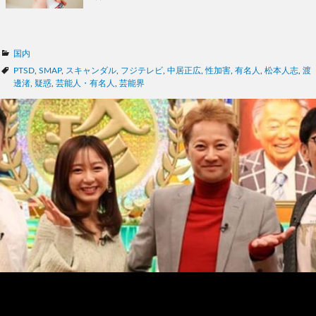
カ
国内
テ
タ
PTSD
,
SMAP
,
スキャンダル
,
フジテレビ
,
中居正広
,
性加害
,
有名人
,
松本人志
,
渡
ゴ
グ
邊渚
,
疑惑
,
芸能人・有名人
,
芸能界
リ
ー