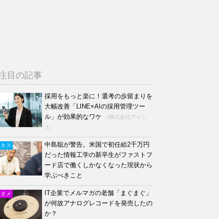
注目の記事
採用をもっと楽に！選考の歩留まりを
大幅改善「LINE×AIの採用管理ツー
ル」が効果的なワケ
（株式会社アイシ
ス）
中島聡が警告。米国で初任給2千万円
ジネス
だった情報工学の新卒生がファストフ
ード店で働くしかなくなった現状から
学ぶべきこと
IT企業でメルマガの老舗「まぐまぐ」
ンタメ
が何故アナログレコードを発売したの
か？