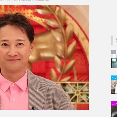
PR
ビ
エ