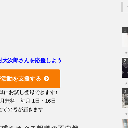
★
村大次郎さんを応援しよう
で活動を支援する
★
単にお試し登録できます↑
初月無料 毎月 1日・16日
全ての号が届きます
★