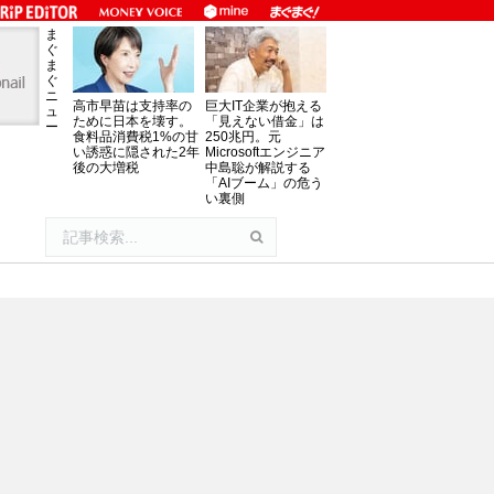
ま
ぐ
ま
ぐ
ニ
高市早苗は支持率の
巨大IT企業が抱える
ュ
ために日本を壊す。
「見えない借金」は
ー
食料品消費税1%の甘
250兆円。元
い誘惑に隠された2年
Microsoftエンジニア
後の大増税
中島聡が解説する
「AIブーム」の危う
い裏側