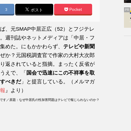
Pocket
3
ポスト
PR
、元SMAP中居正広（52）とフジテレ
。週刊誌やネットメディアは「中居・フ
集めた。にもかかわらず、
テレビや新聞
ぜか？元国税調査官で作家の大村大次郎
り返されていると指摘。まったく反省が
うえで、「
国会で迅速にこの不祥事を取
すべきだ
」と提言している。（メルマガ
報
』より）
ものです／原題：なぜ中居氏の性加害問題はテレビで報じられないのか？