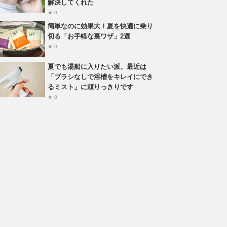
解決してくれた
★ 0
簡単なのに効果大！夏を快適に乗り
切る「お手軽な裏ワザ」2選
★ 0
夏でも湯船に入りたい派。最近は
「ブラシなしで浴槽をキレイにでき
るミスト」に頼りっきりです
★ 0