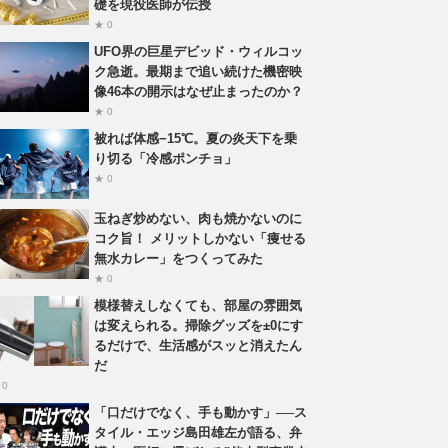
礎を現役医師が伝授
★ 0
UFO界の巨星デビッド・ウィルコッ
ク急逝。最期まで追い続けた機密映
像46本の開示はなぜ止まったのか？
★ 0
被れば体感−15℃。夏の炎天下を乗
り切る「冷感ポンチョ」
★ 0
玉ねぎ炒めない、肉も焼かないのに
コク旨！ メリットしかない「痩せる
無水カレー」をつくってみた
★ 0
模様替えしなくても、部屋の雰囲気
は変えられる。掃除グッズを±0にす
るだけで、生活感がスッと消えたん
だ
 0
「口だけでなく、手も動かす」──ス
タイル・エッジ島田雄左が語る、弁