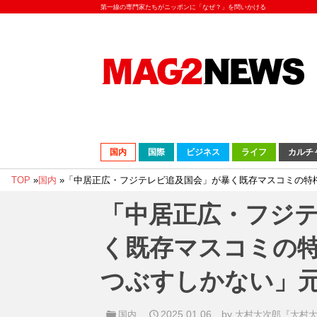
第一線の専門家たちがニッポンに「なぜ？」を問いかける
国内
国際
ビジネス
ライフ
カルチ
TOP
»
国内
»
「中居正広・フジテレビ追及国会」が暴く既存マスコミの特
「中居正広・フジ
く既存マスコミの
つぶすしかない」元
2025.01.06
by
国内
大村大次郎『大村