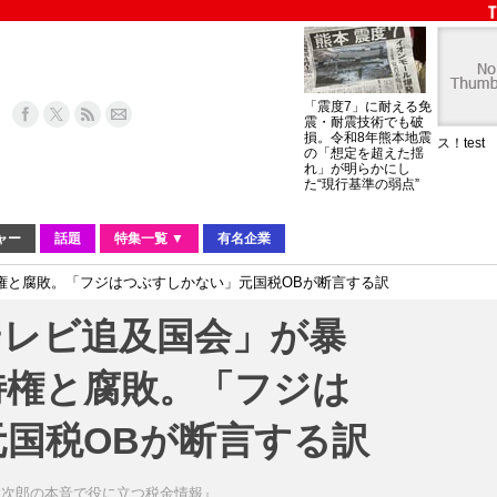
「震度7」に耐える免
震・耐震技術でも破
損。令和8年熊本地震
ス！test
の「想定を超えた揺
れ」が明らかにし
た“現行基準の弱点”
ャー
話題
特集一覧 ▼
有名企業
権と腐敗。「フジはつぶすしかない」元国税OBが断言する訳
テレビ追及国会」が暴
特権と腐敗。「フジは
国税OBが断言する訳
大次郎の本音で役に立つ税金情報』