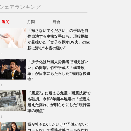
シェアランキング
週間
月間
総合
「探さないでください」の手紙を自
作自演する卑怯な手口も。現役探偵
が見抜いた「妻子を探すDV夫」の依
頼に潜む“本当の狙い”
 2
「少子化は外国人労働者で補えばい
い」の衝撃。竹中平蔵の「構造改
革」が日本にもたらした“深刻な後遺
症”
 1
「震度7」に耐える免震・耐震技術で
も破損。令和8年熊本地震の「想定を
超えた揺れ」が明らかにした“現行基
準の弱点”
 1
我が社もDXしたいけど予算がない！
コードなしで業務改善ツールを作れ