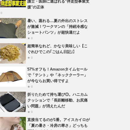
護士・医師に選ばれる"伴走型事業支
援"の正体
 0
暑い、蒸れる…夏の外出のストレス
が激減！ワークマンの「持続冷感な
ショートパンツ」が超快適だよ
★ 0
超簡単なれど、かなり美味しい【こ
ぐれひでこの｢ごはん日記｣】
★ 0
57%オフも！Amazonタイムセール
で「テント」や「ネッククーラー」
が今ならお買い得ですよ
★ 0
折りたためて持ち運び◎。ハニカム
クッションで「長距離移動、お尻痛
い問題」が消えたんだ
★ 0
直接当てるのが1番。アイスカイロが
「夏の暑さ・冷房の寒さ」どっちも