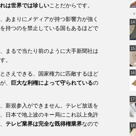
れは世界では珍しい
ことだからです。
★
、あまりにメディアが持つ影響力が強く
を持つのを禁止している国もあるほどで
、まるで当たり前のように大手新聞社は
す。
とさえできる、国家権力に匹敵するほど
が、
巨大な利権によって守られている
の
、新規参入ができません。テレビ放送を
、日本で地上波のキー局にこれ以上免許
、
テレビ業界は完全な既得権業界
なので