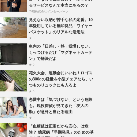
るサービスなんて本当にあるの？
[PR]株式会社インターパーク
見えない収納が苦手な私の定番。10
年愛用している無印良品「ワイヤー
バスケット」のリアルな活用法
★ 0
車内の「日差し・熱」我慢しない。
くっつけるだけ「マグネットカーテ
ン」で解決だよ
★ 0
花火大会、運動会にいいね！ロゴス
の300gの軽量＆小型チェアなら、い
つものリュックにも入るよ
★ 0
恋愛中は「気づけない」という危険
も。現役探偵が見てきた「友人の
勘」が意外と当たる理由
★ 0
「血糖値は正常だから安心」は危
険？ 糖尿病「早期発見」のための基