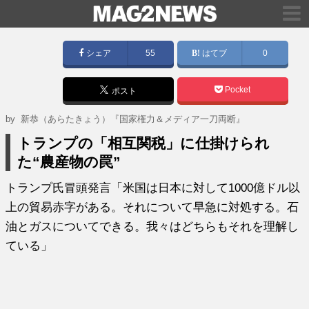
シェア
55
はてブ
0
Pocket
ポスト
by
新恭（あらたきょう）『国家権力＆メディア一刀両断』
トランプの「相互関税」に仕掛けられ
た“農産物の罠”
トランプ氏冒頭発言「米国は日本に対して1000億ドル以
上の貿易赤字がある。それについて早急に対処する。石
油とガスについてできる。我々はどちらもそれを理解し
ている」