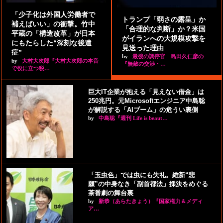
「少子化は外国人労働者で
トランプ「弱さの露呈」か
補えばいい」の衝撃。竹中
「合理的な判断」か？米国
平蔵の「構造改革」が日本
がイランへの大規模攻撃を
にもたらした“深刻な後遺
見送った理由
症”
by
最後の調停官 島田久仁彦の
by
大村大次郎『大村大次郎の本音
『無敵の交渉・…
で役に立つ税…
巨大IT企業が抱える「見えない借金」は
250兆円。元Microsoftエンジニア中島聡
が解説する「AIブーム」の危うい裏側
by
中島聡『週刊 Life is beaut…
「玉虫色」では虫にも失礼。維新“悲
願”の中身なき「副首都法」採決をめぐる
茶番劇の舞台裏
by
新恭（あらたきょう）『国家権力＆メディ
ア…