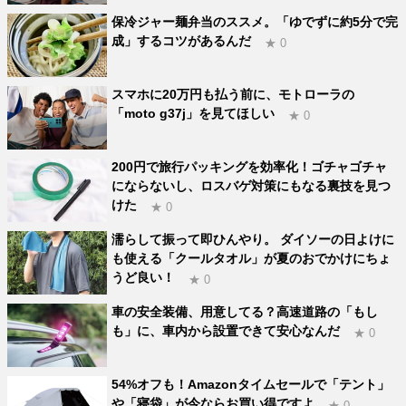
保冷ジャー麺弁当のススメ。「ゆでずに約5分で完
成」するコツがあるんだ
★ 0
スマホに20万円も払う前に、モトローラの
「moto g37j」を見てほしい
★ 0
200円で旅行パッキングを効率化！ゴチャゴチャ
にならないし、ロスバゲ対策にもなる裏技を見つ
けた
★ 0
濡らして振って即ひんやり。 ダイソーの日よけに
も使える「クールタオル」が夏のおでかけにちょ
うど良い！
★ 0
車の安全装備、用意してる？高速道路の「もし
も」に、車内から設置できて安心なんだ
★ 0
54%オフも！Amazonタイムセールで「テント」
や「寝袋」が今ならお買い得ですよ
★ 0