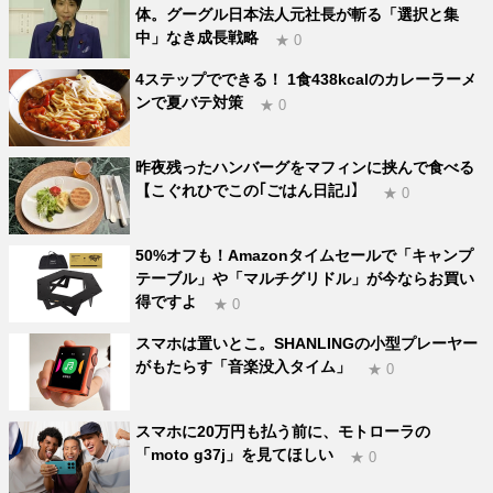
体。グーグル日本法人元社長が斬る「選択と集
中」なき成長戦略
★ 0
4ステップでできる！ 1食438kcalのカレーラーメ
ンで夏バテ対策
★ 0
昨夜残ったハンバーグをマフィンに挟んで食べる
【こぐれひでこの｢ごはん日記｣】
★ 0
50%オフも！Amazonタイムセールで「キャンプ
テーブル」や「マルチグリドル」が今ならお買い
得ですよ
★ 0
スマホは置いとこ。SHANLINGの小型プレーヤー
がもたらす「音楽没入タイム」
★ 0
スマホに20万円も払う前に、モトローラの
「moto g37j」を見てほしい
★ 0