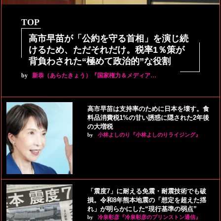
TOP
高市早苗が「公約を守る首相」を演じ続
けるため、ただそれだけ。税率1％策が
背負わされた“極めて政治的”な役割
by
新恭（あらたきょう）『国家権力＆メディア…
高市早苗は支持率のために日本を壊す。食
料品消費税1%の甘い誘惑に隠された2年後
の大増税
by
小林よしのり『小林よしのりライジング』
「震度7」に耐える免震・耐震技術でも破
損。令和8年熊本地震の「想定を超えた揺
れ」が明らかにした“現行基準の弱点”
by
冷泉彰彦『冷泉彰彦のプリンストン通信』