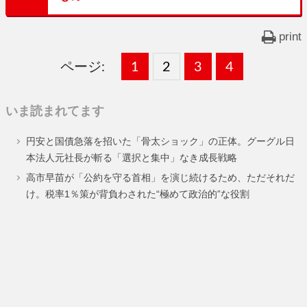
print
ページ:
固
1
固
2
,
固
3
,
固
4
,
定
定
定
定
いま読まれてます
ペ
ペ
ペ
ペ
円安と国債急落を招いた「骨太ショック」の正体。グーグル日
ー
ー
ー
ー
本法人元社長が斬る「選択と集中」なき成長戦略
ジ
ジ
ジ
ジ
高市早苗が「公約を守る首相」を演じ続けるため、ただそれだ
け。税率1％策が背負わされた“極めて政治的”な役割