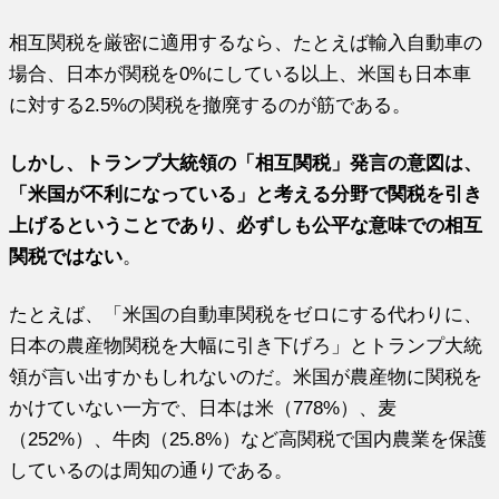
相互関税を厳密に適用するなら、たとえば輸入自動車の
場合、日本が関税を0%にしている以上、米国も日本車
に対する2.5%の関税を撤廃するのが筋である。
しかし、トランプ大統領の「相互関税」発言の意図は、
「米国が不利になっている」と考える分野で関税を引き
上げるということであり、必ずしも公平な意味での相互
関税ではない
。
たとえば、「米国の自動車関税をゼロにする代わりに、
日本の農産物関税を大幅に引き下げろ」とトランプ大統
領が言い出すかもしれないのだ。米国が農産物に関税を
かけていない一方で、日本は米（778%）、麦
（252%）、牛肉（25.8%）など高関税で国内農業を保護
しているのは周知の通りである。