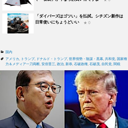
「ダイバーズはゴツい」を払拭。シチズン新作は
日常使いにちょうどいい
★ 0
カ
国内
テ
タ
アメリカ
,
トランプ
,
ドナルド・トランプ
,
世界情勢・陰謀・黒幕
,
共和党
,
国家権
ゴ
グ
力＆メディア一刀両断
,
安倍晋三
,
政治
,
新恭
,
石破政権
,
石破茂
,
自民党
,
関税
リ
ー