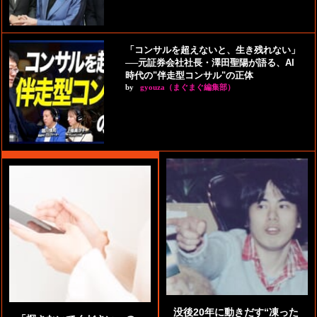
「コンサルを超えないと、生き残れない」
──元証券会社社長・澤田聖陽が語る、AI
時代の"伴走型コンサル"の正体
by
gyouza（まぐまぐ編集部）
没後20年に動きだす“凍った