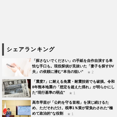
シェアランキング
「探さないでください」の手紙を自作自演する卑
怯な手口も。現役探偵が見抜いた「妻子を探すDV
夫」の依頼に潜む“本当の狙い”
★ 2
「震度7」に耐える免震・耐震技術でも破損。令和
8年熊本地震の「想定を超えた揺れ」が明らかにし
た“現行基準の弱点”
★ 1
高市早苗が「公約を守る首相」を演じ続けるた
め、ただそれだけ。税率1％策が背負わされた“極
めて政治的”な役割
★ 1