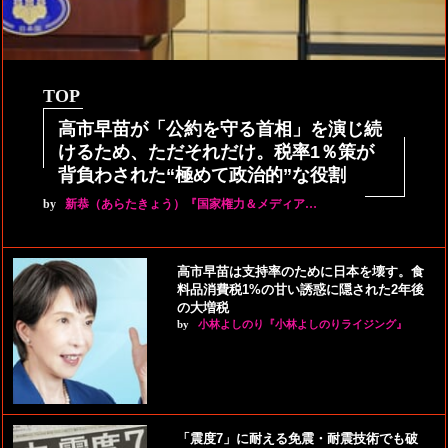
TOP
高市早苗が「公約を守る首相」を演じ続
けるため、ただそれだけ。税率1％策が
背負わされた“極めて政治的”な役割
by
新恭（あらたきょう）『国家権力＆メディア…
高市早苗は支持率のために日本を壊す。食
料品消費税1%の甘い誘惑に隠された2年後
の大増税
by
小林よしのり『小林よしのりライジング』
「震度7」に耐える免震・耐震技術でも破