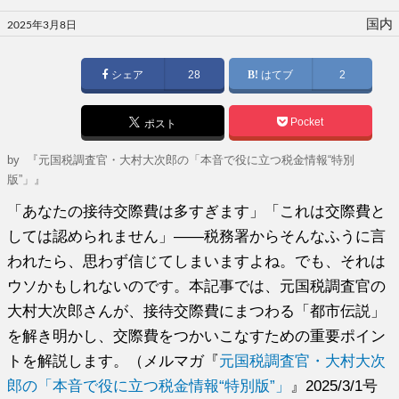
投
国内
2025年3月8日
稿
日:
シェア
28
はてブ
2
Pocket
ポスト
by
『元国税調査官・大村大次郎の「本音で役に立つ税金情報“特別
版”」』
「あなたの接待交際費は多すぎます」「これは交際費と
しては認められません」――税務署からそんなふうに言
われたら、思わず信じてしまいますよね。でも、それは
ウソかもしれないのです。本記事では、元国税調査官の
大村大次郎さんが、接待交際費にまつわる「都市伝説」
を解き明かし、交際費をつかいこなすための重要ポイン
トを解説します。（メルマガ『
元国税調査官・大村大次
郎の「本音で役に立つ税金情報“特別版”」
』2025/3/1号