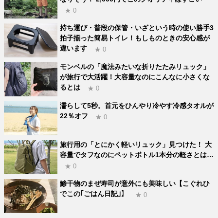
★ 0
持ち運び・普段の保管・いざという時の使い勝手3
拍子揃った簡易トイレ！もしものときの安心感が
違います
★ 0
モンベルの「魔法みたいな折りたたみリュック」
が旅行で大活躍！大容量なのにこんなに小さくな
るとは
★ 0
濡らして5秒。首元をひんやり冷やす冷感タオルが
22％オフ
★ 0
旅行用の「とにかく軽いリュック」見つけた！ 大
容量でタフなのにペットボトル1本分の軽さとは…
★ 0
鯵干物のまぜ寿司が意外にも美味しい【こぐれひ
でこの｢ごはん日記｣】
★ 0