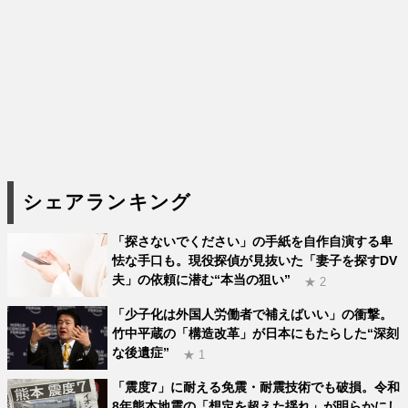
シェアランキング
「探さないでください」の手紙を自作自演する卑
怯な手口も。現役探偵が見抜いた「妻子を探すDV
夫」の依頼に潜む“本当の狙い”
★ 2
「少子化は外国人労働者で補えばいい」の衝撃。
竹中平蔵の「構造改革」が日本にもたらした“深刻
な後遺症”
★ 1
「震度7」に耐える免震・耐震技術でも破損。令和
8年熊本地震の「想定を超えた揺れ」が明らかにし