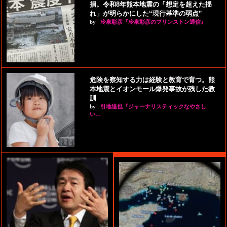
損。令和8年熊本地震の「想定を超えた揺
れ」が明らかにした“現行基準の弱点”
by
冷泉彰彦『冷泉彰彦のプリンストン通信』
危険を察知する力は経験と教育で育つ。熊
本地震とイオンモール爆発事故が残した教
訓
by
引地達也『ジャーナリスティックなやさし
い…