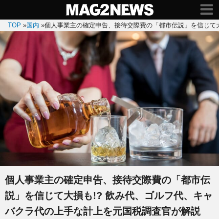
TOP
»
国内
»
個人事業主の確定申告、接待交際費の「都市伝説」を信じて大
個人事業主の確定申告、接待交際費の「都市伝
説」を信じて大損も!? 飲み代、ゴルフ代、キャ
バクラ代の上手な計上を元国税調査官が解説