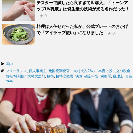
テスターで試したら良すぎて即購入。「トーンア
ップUV乳液」は資生堂の技術が光る名作だった！
★ 0
料理は人任せだった私が、公式プレートのおかげ
で「アイラップ使い」になりました
★ 0
カ
国内
テ
タ
フリーランス
,
個人事業主
,
元国税調査官・大村大次郎の「本音で役に立つ税金
ゴ
グ
情報“特別版”
,
大村大次郎
,
接待
,
接待交際費
,
決算
,
確定申告
,
税務署
,
税理士
,
青色
リ
申告
ー