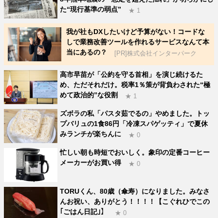
た“現行基準の弱点”
★ 1
我が社もDXしたいけど予算がない！コードな
しで業務改善ツールを作れるサービスなんて本
当にあるの？
[PR]株式会社インターパーク
高市早苗が「公約を守る首相」を演じ続けるた
め、ただそれだけ。税率1％策が背負わされた“極
めて政治的”な役割
★ 1
ズボラの私「パスタ茹でるの」やめました。トッ
プバリュの1食86円「冷凍スパゲッティ」で夏休
みランチが楽ちんに
★ 0
忙しい朝も時短でおいしく。象印の定番コーヒー
メーカーがお買い得
★ 0
TORUくん、80歳（傘寿）になりました。みなさ
んお祝い、ありがとう！！！！【こぐれひでこの
｢ごはん日記｣】
★ 0