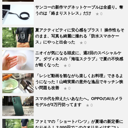
サンコーの新作マグネットケーブルは全盛り。奪
うのは「絡まりストレス」だけ
★ 0
夏アクティビティに安心感をプラス！ 操作性もそ
のまま、写真も綺麗に撮れる「防水スマホケー
ス」にやっと出会った
★ 0
ニオイが気になる頭皮に、週2回のスペシャルケ
ア。ダヴィネスの「海塩スクラブ」で夏の不快感
が軽くなった
★ 0
「レシピ動画を観ながら楽しくお料理」できるよ
うになった！山崎実業の意外な逸品でキッチン狭
い問題も改善
★ 0
スマホ代を抑えたいあなたへ。OPPOのAIカメラ
モデルが3万円切ってます
★ 0
ファミマの「ショートパンツ」が夏場の新定番に
なりそう！ 2,000円でこのクオリティはすごい