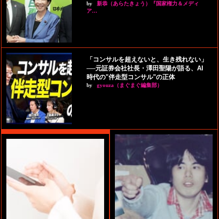
by
新恭（あらたきょう）『国家権力＆メディ
ア…
「コンサルを超えないと、生き残れない」
──元証券会社社長・澤田聖陽が語る、AI
時代の"伴走型コンサル"の正体
by
gyouza（まぐまぐ編集部）