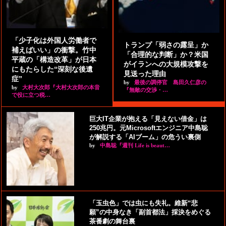
「少子化は外国人労働者で
トランプ「弱さの露呈」か
補えばいい」の衝撃。竹中
「合理的な判断」か？米国
平蔵の「構造改革」が日本
がイランへの大規模攻撃を
にもたらした“深刻な後遺
見送った理由
症”
by
最後の調停官 島田久仁彦の
by
大村大次郎『大村大次郎の本音
『無敵の交渉・…
で役に立つ税…
巨大IT企業が抱える「見えない借金」は
250兆円。元Microsoftエンジニア中島聡
が解説する「AIブーム」の危うい裏側
by
中島聡『週刊 Life is beaut…
「玉虫色」では虫にも失礼。維新“悲
願”の中身なき「副首都法」採決をめぐる
茶番劇の舞台裏