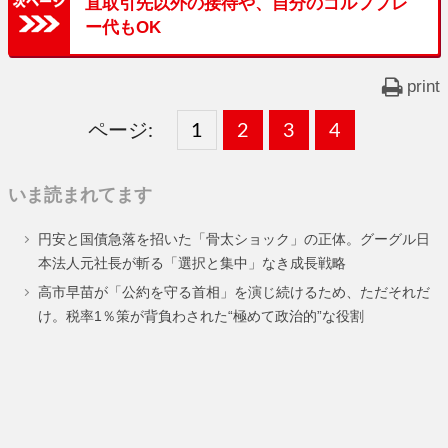
直取引先以外の接待や、自分のゴルフプレ
ー代もOK
print
ページ:
固
1
固
2
,
固
3
,
固
4
,
定
定
定
定
いま読まれてます
ペ
ペ
ペ
ペ
円安と国債急落を招いた「骨太ショック」の正体。グーグル日
ー
ー
ー
ー
本法人元社長が斬る「選択と集中」なき成長戦略
ジ
ジ
ジ
ジ
高市早苗が「公約を守る首相」を演じ続けるため、ただそれだ
け。税率1％策が背負わされた“極めて政治的”な役割