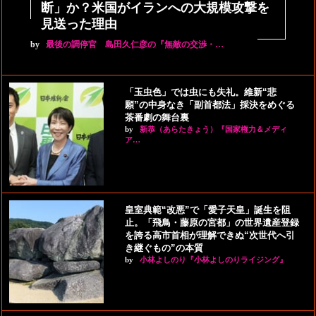
断」か？米国がイランへの大規模攻撃を
見送った理由
by
最後の調停官 島田久仁彦の『無敵の交渉・…
「玉虫色」では虫にも失礼。維新“悲
願”の中身なき「副首都法」採決をめぐる
茶番劇の舞台裏
by
新恭（あらたきょう）『国家権力＆メディ
ア…
皇室典範“改悪”で「愛子天皇」誕生を阻
止。「飛鳥・藤原の宮都」の世界遺産登録
を誇る高市首相が理解できぬ“次世代へ引
き継ぐもの”の本質
by
小林よしのり『小林よしのりライジング』