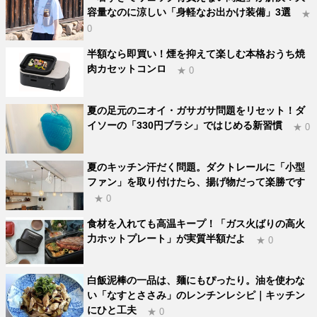
容量なのに涼しい「身軽なお出かけ装備」3選
★
0
半額なら即買い！煙を抑えて楽しむ本格おうち焼
肉カセットコンロ
★ 0
夏の足元のニオイ・ガサガサ問題をリセット！ダ
イソーの「330円ブラシ」ではじめる新習慣
★ 0
夏のキッチン汗だく問題。ダクトレールに「小型
ファン」を取り付けたら、揚げ物だって楽勝です
★ 0
食材を入れても高温キープ！「ガス火ばりの高火
力ホットプレート」が実質半額だよ
★ 0
白飯泥棒の一品は、麺にもぴったり。油を使わな
い「なすとささみ」のレンチンレシピ｜キッチン
にひと工夫
★ 0