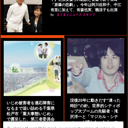
「原爆の悲劇」。今年は阿川佐和子、中江
有里に加えて、有森也実、魏涼子も出演
by
まぐまぐニュース スタッフ
没後20年に動きだす“凍った
いじめ被害者を適応障害に
時計”の針。世界的シティポ
なるまで追い詰める千葉県
ップ大ブームの先駆者・滝
松戸市「重大事態いじめ」
沢洋一と「マジカル・シテ
で露呈した、第三者委員会
ィー」が残した、もう一つ
が“機能不全”の異常事態
の『かぎりなき夏』