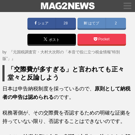
シェア
28
はてブ
2
Pocket
ポスト
by
『元国税調査官・大村大次郎の「本音で役に立つ税金情報“特別
版”」』
「交際費が多すぎる」と言われても正々
堂々と反論しよう
日本は申告納税制度を採っているので、
原則として納税
者の申告は認められる
のです。
税務署側が、その交際費を否認するための明確な証拠を
持っていない限り、否認することはできないのです。