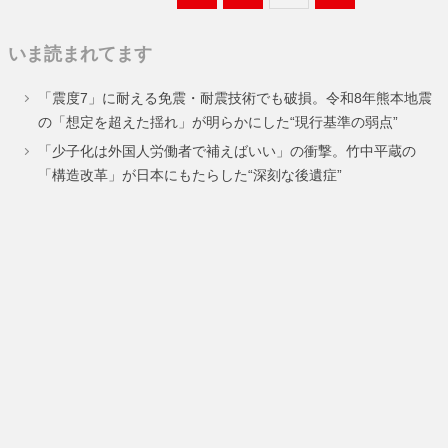
定
定
定
定
いま読まれてます
ペ
ペ
ペ
ペ
「震度7」に耐える免震・耐震技術でも破損。令和8年熊本地震
ー
ー
ー
ー
の「想定を超えた揺れ」が明らかにした“現行基準の弱点”
ジ
ジ
ジ
ジ
「少子化は外国人労働者で補えばいい」の衝撃。竹中平蔵の
「構造改革」が日本にもたらした“深刻な後遺症”