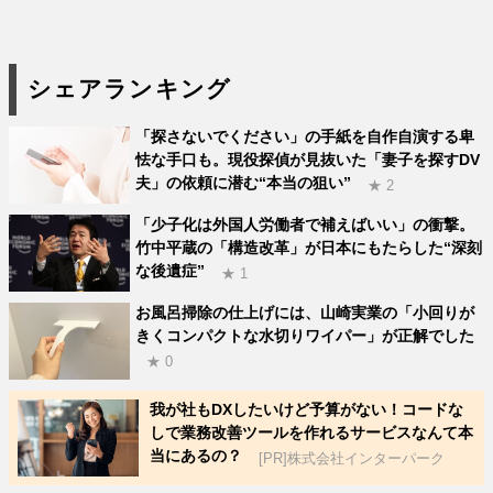
シェアランキング
「探さないでください」の手紙を自作自演する卑
怯な手口も。現役探偵が見抜いた「妻子を探すDV
夫」の依頼に潜む“本当の狙い”
★ 2
「少子化は外国人労働者で補えばいい」の衝撃。
竹中平蔵の「構造改革」が日本にもたらした“深刻
な後遺症”
★ 1
お風呂掃除の仕上げには、山崎実業の「小回りが
きくコンパクトな水切りワイパー」が正解でした
★ 0
我が社もDXしたいけど予算がない！コードな
しで業務改善ツールを作れるサービスなんて本
当にあるの？
[PR]株式会社インターパーク