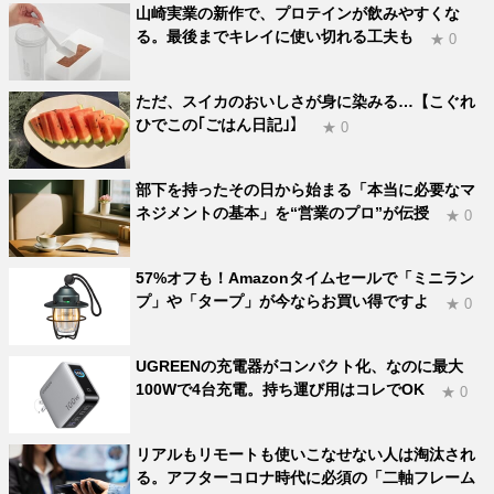
山崎実業の新作で、プロテインが飲みやすくな
る。最後までキレイに使い切れる工夫も
★ 0
ただ、スイカのおいしさが身に染みる…【こぐれ
ひでこの｢ごはん日記｣】
★ 0
部下を持ったその日から始まる「本当に必要なマ
ネジメントの基本」を“営業のプロ”が伝授
★ 0
57%オフも！Amazonタイムセールで「ミニラン
プ」や「タープ」が今ならお買い得ですよ
★ 0
UGREENの充電器がコンパクト化、なのに最大
100Wで4台充電。持ち運び用はコレでOK
★ 0
リアルもリモートも使いこなせない人は淘汰され
る。アフターコロナ時代に必須の「二軸フレーム