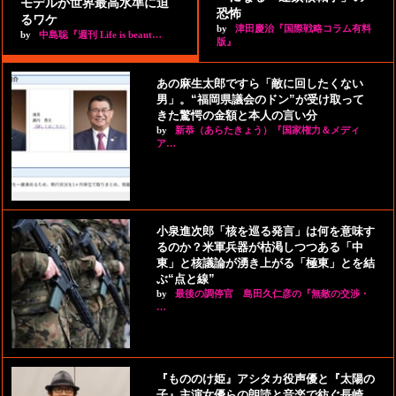
モデルが世界最高水準に迫
恐怖
るワケ
by
津田慶治『国際戦略コラム有料
by
中島聡『週刊 Life is beaut…
版』
あの麻生太郎ですら「敵に回したくない
男」。“福岡県議会のドン”が受け取って
きた驚愕の金額と本人の言い分
by
新恭（あらたきょう）『国家権力＆メディ
ア…
小泉進次郎「核を巡る発言」は何を意味す
るのか？米軍兵器が枯渇しつつある「中
東」と核議論が湧き上がる「極東」とを結
ぶ“点と線”
by
最後の調停官 島田久仁彦の『無敵の交渉・
…
『もののけ姫』アシタカ役声優と『太陽の
子』主演女優らの朗読と音楽で紡ぐ長崎