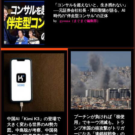
「コンサルを超えないと、生き残れない」
──元証券会社社長・澤田聖陽が語る、AI
時代の"伴走型コンサル"の正体
by
gyouza（まぐまぐ編集部）
プーチンが負ければ「核使
中国AI「Kimi K3」の登場で
用」でキーウ消滅も。トラ
大きく変わる世界のAI勢力
ンプ米国の核攻撃がトリガ
図。中島聡が考察、中国発
ーになる「連鎖核戦争」の