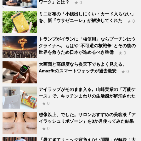
ワーク」とは？
★ 0
ミニ財布の「小銭出しにくい・カード入らない」
を、新『ウサゼニーレ』が解決してくれた
★ 0
トランプがイランに「核使用」ならプーチンはウ
クライナへ。もはや“不可避の核戦争”とその後の
世界を救うため日本が進めるべき準備
★ 0
大画面と高輝度なら炎天下でもよく見える。
Amazfitのスマートウォッチが過去最安
★ 0
アイラップがそのまま入る。山崎実業の「万能ケ
ース」で、キッチンまわりの生活感が解消された
★ 0
想像以上、でした。サロンおすすめの美容液「ア
イラッシュリポゾーン」を3か月使ってみた結果
★ 0
「暑すぎてリュック背負えない問題」が解決！大