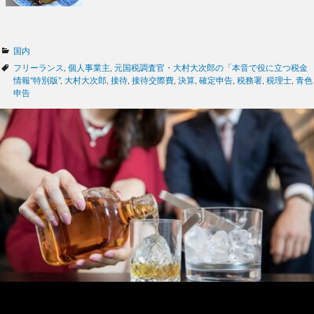
カ
国内
テ
タ
フリーランス
,
個人事業主
,
元国税調査官・大村大次郎の「本音で役に立つ税金
ゴ
グ
情報“特別版”
,
大村大次郎
,
接待
,
接待交際費
,
決算
,
確定申告
,
税務署
,
税理士
,
青色
リ
申告
ー