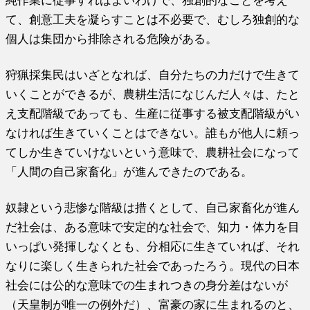
純作業に従事すればよいわけで、独創的なことを考え
て、創意工夫を凝らすことは不必要で、むしろ独創的な
個人は集団から排除される危険がある。
狩猟採集民はいざとなれば、自分たちの力だけで生きて
いくことができるが、農耕生活になじんだ人々は、たと
え支配階級であっても、生産に従事する被支配階級がい
なければ生きていくことはできない。誰もが他人に頼っ
てしか生きていけないという意味で、農耕社会になって
「人間の自己家畜化」が進んできたのである。
奴隷という悲惨な階級は措くとして、自己家畜化が進ん
だ社会は、ある意味で安定的な社会で、知力・体力を目
いっぱい発揮しなくとも、分相応に生きていれば、それ
なりに楽しく生きられた社会であったろう。現代の日本
社会には公的な意味での生まれつきの身分差はないが
（天皇制が唯一の例外だ）、富豪の家に生まれるのと、