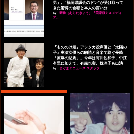
男」。“福岡県議会のドン”が受け取って
きた驚愕の金額と本人の言い分
by
新恭（あらたきょう）『国家権力＆メディ
ア…
『もののけ姫』アシタカ役声優と『太陽の
子』主演女優らの朗読と音楽で紡ぐ長崎
「原爆の悲劇」。今年は阿川佐和子、中江
有里に加えて、有森也実、魏涼子も出演
by
まぐまぐニュース スタッフ