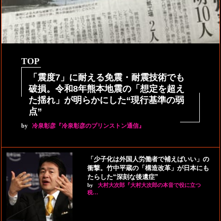
TOP
「震度7」に耐える免震・耐震技術でも
破損。令和8年熊本地震の「想定を超え
た揺れ」が明らかにした“現行基準の弱
点”
by
冷泉彰彦『冷泉彰彦のプリンストン通信』
「少子化は外国人労働者で補えばいい」の
衝撃。竹中平蔵の「構造改革」が日本にも
たらした“深刻な後遺症”
by
大村大次郎『大村大次郎の本音で役に立つ
税…