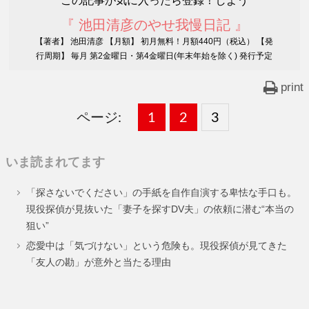
この記事が気に入ったら登録！しよう
『 池田清彦のやせ我慢日記 』
【著者】 池田清彦 【月額】 初月無料！月額440円（税込） 【発
行周期】 毎月 第2金曜日・第4金曜日(年末年始を除く) 発行予定
print
ページ:
固
1
固
2
,
固
3
,
定
定
定
いま読まれてます
ペ
ペ
ペ
「探さないでください」の手紙を自作自演する卑怯な手口も。
ー
ー
ー
現役探偵が見抜いた「妻子を探すDV夫」の依頼に潜む“本当の
狙い”
ジ
ジ
ジ
恋愛中は「気づけない」という危険も。現役探偵が見てきた
「友人の勘」が意外と当たる理由