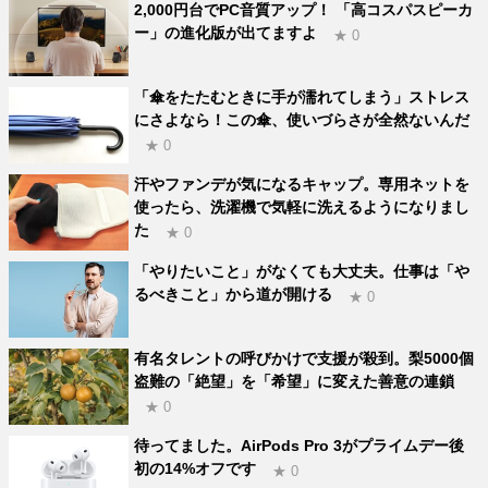
2,000円台でPC音質アップ！ 「高コスパスピーカ
ー」の進化版が出てますよ
★ 0
「傘をたたむときに手が濡れてしまう」ストレス
にさよなら！この傘、使いづらさが全然ないんだ
★ 0
汗やファンデが気になるキャップ。専用ネットを
使ったら、洗濯機で気軽に洗えるようになりまし
た
★ 0
「やりたいこと」がなくても大丈夫。仕事は「や
るべきこと」から道が開ける
★ 0
有名タレントの呼びかけで支援が殺到。梨5000個
盗難の「絶望」を「希望」に変えた善意の連鎖
★ 0
待ってました。AirPods Pro 3がプライムデー後
初の14%オフです
★ 0