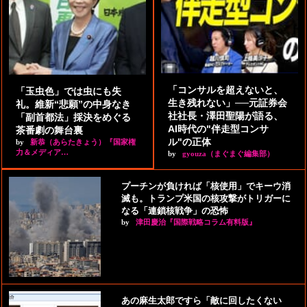
「コンサルを超えないと、
「玉虫色」では虫にも失
生き残れない」──元証券会
礼。維新“悲願”の中身なき
社社長・澤田聖陽が語る、
「副首都法」採決をめぐる
AI時代の"伴走型コンサ
茶番劇の舞台裏
ル"の正体
by
新恭（あらたきょう）『国家権
力＆メディア…
by
gyouza（まぐまぐ編集部）
プーチンが負ければ「核使用」でキーウ消
滅も。トランプ米国の核攻撃がトリガーに
なる「連鎖核戦争」の恐怖
by
津田慶治『国際戦略コラム有料版』
あの麻生太郎ですら「敵に回したくない