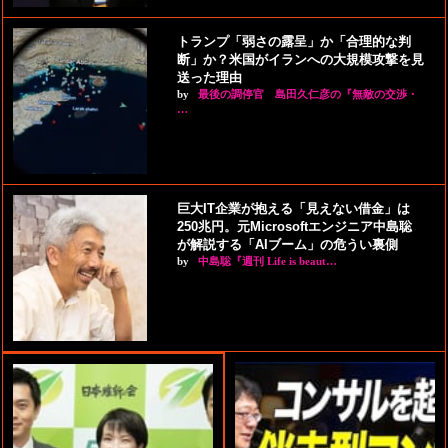
トランプ「弱さの露呈」か「合理的な判
断」か？米国がイランへの大規模攻撃を見
送った理由
by
最後の調停官 島田久仁彦の『無敵の交渉・
…
巨大IT企業が抱える「見えない借金」は
250兆円。元Microsoftエンジニア中島聡
が解説する「AIブーム」の危うい裏側
by
中島聡『週刊 Life is beaut…