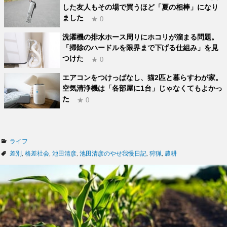
した友人もその場で買うほど「夏の相棒」になり
ました
★ 0
洗濯機の排水ホース周りにホコリが溜まる問題。
「掃除のハードルを限界まで下げる仕組み」を見
つけた
★ 0
エアコンをつけっぱなし、猫2匹と暮らすわが家。
空気清浄機は「各部屋に1台」じゃなくてもよかっ
た
★ 0
カ
ライフ
テ
タ
差別
,
格差社会
,
池田清彦
,
池田清彦のやせ我慢日記
,
狩猟
,
農耕
ゴ
グ
リ
ー