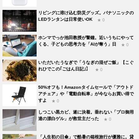
リビングに溶け込む防災グッズ。パナソニックの
LEDランタンは日常使いOK
★ 0
ホンマでっか池田教授が警鐘。近いうちにやって
くる、子どもの思考力を「AIが奪う」日
★ 0
いただいたうなぎで「うなぎの混ぜご飯」【こぐ
れひでこの｢ごはん日記｣】
★ 0
50%オフも！Amazonタイムセールで「アウトド
アチェア」や「電動自転車」が今ならお買い得で
すよ
★ 0
しつこい黒カビ、遂に決着。垂れない「プロ御用
達の漂白ゲル」が救世主だった
★ 0
「人生初の日傘」で酷暑の箱根旅行が優雅に。貸