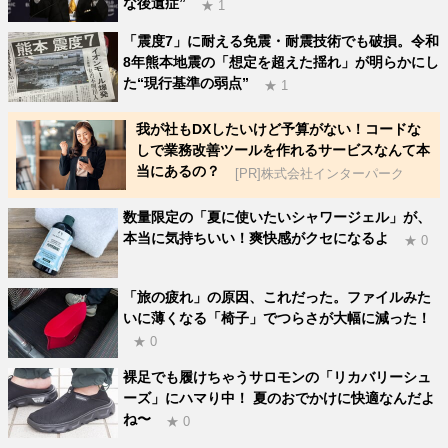
な後遺症”
★ 1
「震度7」に耐える免震・耐震技術でも破損。令和
8年熊本地震の「想定を超えた揺れ」が明らかにし
た“現行基準の弱点”
★ 1
我が社もDXしたいけど予算がない！コードな
しで業務改善ツールを作れるサービスなんて本
当にあるの？
[PR]株式会社インターパーク
数量限定の「夏に使いたいシャワージェル」が、
本当に気持ちいい！爽快感がクセになるよ
★ 0
「旅の疲れ」の原因、これだった。ファイルみた
いに薄くなる「椅子」でつらさが大幅に減った！
★ 0
裸足でも履けちゃうサロモンの「リカバリーシュ
ーズ」にハマり中！ 夏のおでかけに快適なんだよ
ね〜
★ 0