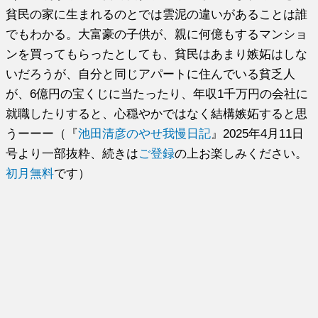
貧民の家に生まれるのとでは雲泥の違いがあることは誰
でもわかる。大富豪の子供が、親に何億もするマンショ
ンを買ってもらったとしても、貧民はあまり嫉妬はしな
いだろうが、自分と同じアパートに住んでいる貧乏人
が、6億円の宝くじに当たったり、年収1千万円の会社に
就職したりすると、心穏やかではなく結構嫉妬すると思
うーーー（『
池田清彦のやせ我慢日記
』2025年4月11日
号より一部抜粋、続きは
ご登録
の上お楽しみください。
初月無料
です）