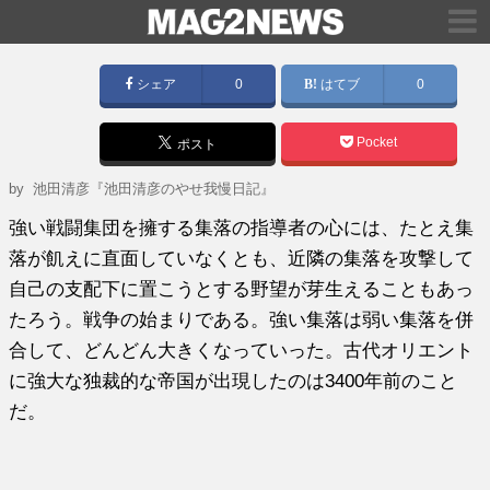
シェア
0
はてブ
0
Pocket
ポスト
by
池田清彦『池田清彦のやせ我慢日記』
強い戦闘集団を擁する集落の指導者の心には、たとえ集
落が飢えに直面していなくとも、近隣の集落を攻撃して
自己の支配下に置こうとする野望が芽生えることもあっ
たろう。戦争の始まりである。強い集落は弱い集落を併
合して、どんどん大きくなっていった。古代オリエント
に強大な独裁的な帝国が出現したのは3400年前のこと
だ。