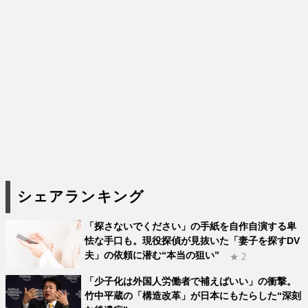
シェアランキング
「探さないでください」の手紙を自作自演する卑
怯な手口も。現役探偵が見抜いた「妻子を探すDV
夫」の依頼に潜む“本当の狙い”
★ 2
「少子化は外国人労働者で補えばいい」の衝撃。
竹中平蔵の「構造改革」が日本にもたらした“深刻