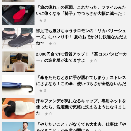
「旅の疲れ」の原因、これだった。ファイルみた
いに薄くなる「椅子」でつらさが大幅に減った！
★ 0
裸足でも履けちゃうサロモンの「リカバリーシュ
ーズ」にハマり中！ 夏のおでかけに快適なんだよ
ね〜
★ 0
2,000円台でPC音質アップ！ 「高コスパスピーカ
ー」の進化版が出てますよ
★ 0
「傘をたたむときに手が濡れてしまう」ストレス
にさよなら！この傘、使いづらさが全然ないんだ
★ 0
汗やファンデが気になるキャップ。専用ネットを
使ったら、洗濯機で気軽に洗えるようになりまし
た
★ 0
「やりたいこと」がなくても大丈夫。仕事は「や
るべきこと」から道が開ける