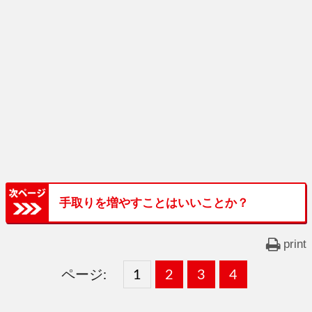
手取りを増やすことはいいことか？
print
ページ:
固
1
固
2
,
固
3
,
固
4
,
定
定
定
定