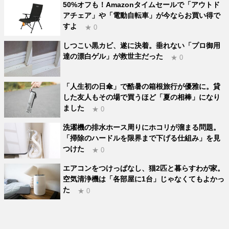
50%オフも！Amazonタイムセールで「アウトド
アチェア」や「電動自転車」が今ならお買い得で
すよ
★ 0
しつこい黒カビ、遂に決着。垂れない「プロ御用
達の漂白ゲル」が救世主だった
★ 0
「人生初の日傘」で酷暑の箱根旅行が優雅に。貸
した友人もその場で買うほど「夏の相棒」になり
ました
★ 0
洗濯機の排水ホース周りにホコリが溜まる問題。
「掃除のハードルを限界まで下げる仕組み」を見
つけた
★ 0
エアコンをつけっぱなし、猫2匹と暮らすわが家。
空気清浄機は「各部屋に1台」じゃなくてもよかっ
た
★ 0