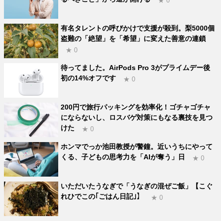
★ 0
有名タレントの呼びかけで支援が殺到。梨5000個
盗難の「絶望」を「希望」に変えた善意の連鎖
★ 0
待ってました。AirPods Pro 3がプライムデー後
初の14%オフです
★ 0
200円で旅行パッキングを効率化！ゴチャゴチャ
にならないし、ロスバゲ対策にもなる裏技を見つ
けた
★ 0
ホンマでっか池田教授が警鐘。近いうちにやって
くる、子どもの思考力を「AIが奪う」日
★ 0
いただいたうなぎで「うなぎの混ぜご飯」【こぐ
れひでこの｢ごはん日記｣】
★ 0