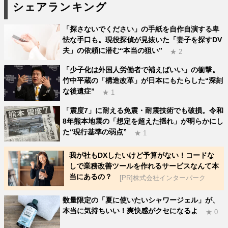
シェアランキング
「探さないでください」の手紙を自作自演する卑
怯な手口も。現役探偵が見抜いた「妻子を探すDV
夫」の依頼に潜む“本当の狙い”
★ 2
「少子化は外国人労働者で補えばいい」の衝撃。
竹中平蔵の「構造改革」が日本にもたらした“深刻
な後遺症”
★ 1
「震度7」に耐える免震・耐震技術でも破損。令和
8年熊本地震の「想定を超えた揺れ」が明らかにし
た“現行基準の弱点”
★ 1
我が社もDXしたいけど予算がない！コードな
しで業務改善ツールを作れるサービスなんて本
当にあるの？
[PR]株式会社インターパーク
数量限定の「夏に使いたいシャワージェル」が、
本当に気持ちいい！爽快感がクセになるよ
★ 0