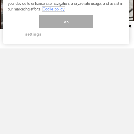
your device to enhance site navigation, analyze site usage, and assist in
our marketing efforts.
Coolie policy
ok
×
settings
TOP
「震度7」に耐える免震・耐震技術でも
破損。令和8年熊本地震の「想定を超え
た揺れ」が明らかにした“現行基準の弱
点”
by
冷泉彰彦『冷泉彰彦のプリンストン通信』