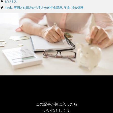
カ
ビジネス
テ
タ
hiroki
,
事例と仕組みから学ぶ公的年金講座
,
年金
,
社会保険
ゴ
グ
リ
ー
この記事が気に入ったら
いいね！しよう