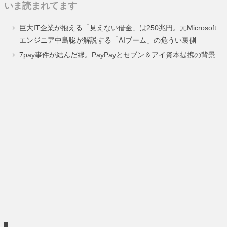
いま読まれてます
ペ
ペ
ペ
ペ
巨大IT企業が抱える「見えない借金」は250兆円。元Microsoft
ー
ー
ー
ー
エンジニア中島聡が解説する「AIブーム」の危うい裏側
ジ
ジ
ジ
ジ
7pay事件が結んだ縁。PayPayとセブン＆アイ資本提携の背景