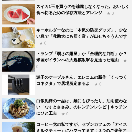
スイカ1玉を買うのを躊躇しなくなった。おいしく
食べ切るための保存方法とアレンジ
★ 0
キーホルダーなのに「本気の防災グッズ」。少な
い息で「救助犬にも届く音」が出せちゃうんです
★ 0
トランプ「弱さの露呈」か「合理的な判断」か？
米国がイランへの大規模攻撃を見送った理由
★
0
迷子のケーブルさん、エレコムの新作「くっつく
コネクタ」で居場所定まるよ
★ 0
白飯泥棒の一品は、麺にもぴったり。油を使わな
い「なすとささみ」のレンチンレシピ｜キッチン
にひと工夫
★ 0
コーヒー党の私ですが、セブンカフェの「アイス
ミルクティー」にハマってます！ 3つのご褒美ア