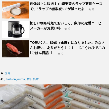
想像以上に快適！ 山崎実業のラップ専用ケース
で、“ラップの無駄使い”が減ったよ
★ 0
忙しい朝も時短でおいしく。象印の定番コーヒー
メーカーがお買い得
★ 0
TORUくん、80歳（傘寿）になりました。みなさ
んお祝い、ありがとう！！！！【こぐれひでこの
｢ごはん日記｣】
★ 0
カ
国内
テ
タ
j-fashion journal
,
坂口昌章
ゴ
グ
リ
ー