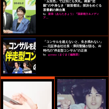
「玉虫色」では虫にも失礼。維新“悲
願”の中身なき「副首都法」採決をめぐる
茶番劇の舞台裏
by
新恭（あらたきょう）『国家権力＆メディ
ア…
「コンサルを超えないと、生き残れない」
──元証券会社社長・澤田聖陽が語る、AI
時代の"伴走型コンサル"の正体
by
gyouza（まぐまぐ編集部）