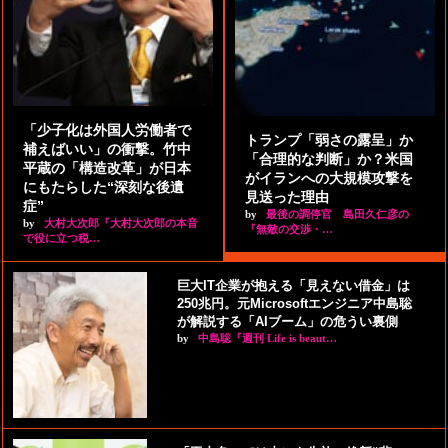
「少子化は外国人労働者で
トランプ「弱さの露呈」か
補えばいい」の衝撃。竹中
「合理的な判断」か？米国
平蔵の「構造改革」が日本
がイランへの大規模攻撃を
にもたらした“深刻な後遺
見送った理由
症”
by
最後の調停官 島田久仁彦の
by
大村大次郎『大村大次郎の本音
『無敵の交渉・…
で役に立つ税…
巨大IT企業が抱える「見えない借金」は
250兆円。元Microsoftエンジニア中島聡
が解説する「AIブーム」の危うい裏側
by
中島聡『週刊 Life is beaut…