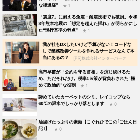
な後遺症”
★ 1
「震度7」に耐える免震・耐震技術でも破損。令和
8年熊本地震の「想定を超えた揺れ」が明らかにし
た“現行基準の弱点”
★ 1
我が社もDXしたいけど予算がない！コードな
しで業務改善ツールを作れるサービスなんて本
当にあるの？
[PR]株式会社インターパーク
高市早苗が「公約を守る首相」を演じ続けるた
め、ただそれだけ。税率1％策が背負わされた“極
めて政治的”な役割
★ 1
諦めていたカーペットのシミ。レイコップなら
60℃の温水でしっかり落とします
★ 0
油揚げたっぷりの素麺【こぐれひでこの｢ごはん日
記｣】
★ 0