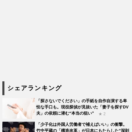
シェアランキング
「探さないでください」の手紙を自作自演する卑
怯な手口も。現役探偵が見抜いた「妻子を探すDV
夫」の依頼に潜む“本当の狙い”
★ 2
「少子化は外国人労働者で補えばいい」の衝撃。
竹中平蔵の「構造改革」が日本にもたらした“深刻