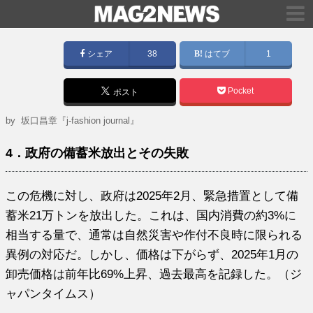
シェア
38
はてブ
1
Pocket
ポスト
by
坂口昌章『j-fashion journal』
4．政府の備蓄米放出とその失敗
この危機に対し、政府は2025年2月、緊急措置として備
蓄米21万トンを放出した。これは、国内消費の約3%に
相当する量で、通常は自然災害や作付不良時に限られる
異例の対応だ。しかし、価格は下がらず、2025年1月の
卸売価格は前年比69%上昇、過去最高を記録した。（ジ
ャパンタイムス）