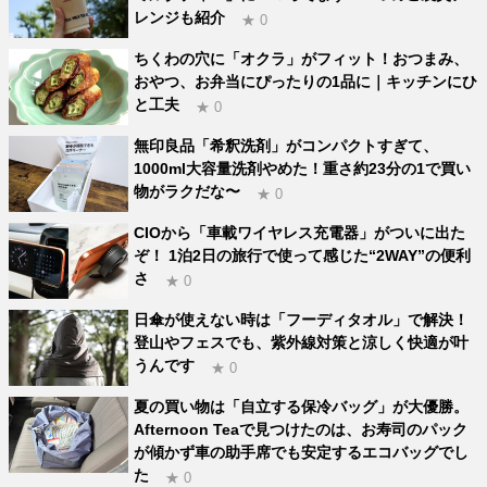
レンジも紹介
★ 0
ちくわの穴に「オクラ」がフィット！おつまみ、
おやつ、お弁当にぴったりの1品に｜キッチンにひ
と工夫
★ 0
無印良品「希釈洗剤」がコンパクトすぎて、
1000ml大容量洗剤やめた！重さ約23分の1で買い
物がラクだな〜
★ 0
CIOから「車載ワイヤレス充電器」がついに出た
ぞ！ 1泊2日の旅行で使って感じた“2WAY”の便利
さ
★ 0
日傘が使えない時は「フーディタオル」で解決！
登山やフェスでも、紫外線対策と涼しく快適が叶
うんです
★ 0
夏の買い物は「自立する保冷バッグ」が大優勝。
Afternoon Teaで見つけたのは、お寿司のパック
が傾かず車の助手席でも安定するエコバッグでし
た
★ 0