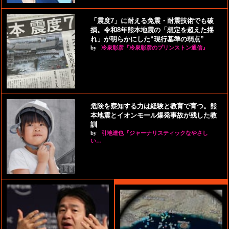
「震度7」に耐える免震・耐震技術でも破
損。令和8年熊本地震の「想定を超えた揺
れ」が明らかにした“現行基準の弱点”
by
冷泉彰彦『冷泉彰彦のプリンストン通信』
危険を察知する力は経験と教育で育つ。熊
本地震とイオンモール爆発事故が残した教
訓
by
引地達也『ジャーナリスティックなやさし
い…