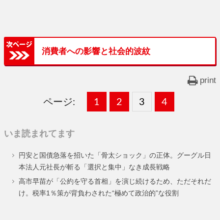
消費者への影響と社会的波紋
print
ページ:
固
1
固
2
,
固
3
,
固
4
,
定
定
定
定
いま読まれてます
ペ
ペ
ペ
ペ
円安と国債急落を招いた「骨太ショック」の正体。グーグル日
ー
ー
ー
ー
本法人元社長が斬る「選択と集中」なき成長戦略
ジ
ジ
ジ
ジ
高市早苗が「公約を守る首相」を演じ続けるため、ただそれだ
け。税率1％策が背負わされた“極めて政治的”な役割