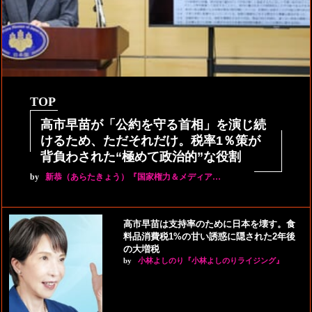
TOP
高市早苗が「公約を守る首相」を演じ続
けるため、ただそれだけ。税率1％策が
背負わされた“極めて政治的”な役割
by
新恭（あらたきょう）『国家権力＆メディア…
高市早苗は支持率のために日本を壊す。食
料品消費税1%の甘い誘惑に隠された2年後
の大増税
by
小林よしのり『小林よしのりライジング』