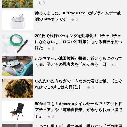
★ 0
待ってました。AirPods Pro 3がプライムデー後
初の14%オフです
★ 0
200円で旅行パッキングを効率化！ゴチャゴチャ
にならないし、ロスバゲ対策にもなる裏技を見つ
けた
★ 0
ホンマでっか池田教授が警鐘。近いうちにやって
くる、子どもの思考力を「AIが奪う」日
★ 0
いただいたうなぎで「うなぎの混ぜご飯」【こぐ
れひでこの｢ごはん日記｣】
★ 0
50%オフも！Amazonタイムセールで「アウトド
アチェア」や「電動自転車」が今ならお買い得で
すよ
★ 0
しつこい黒カビ、遂に決着。垂れない「プロ御用