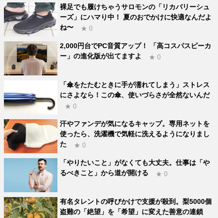
裸足でも履けちゃうサロモンの「リカバリーシュ
ーズ」にハマり中！ 夏のおでかけに快適なんだよ
ね〜
★ 0
2,000円台でPC音質アップ！ 「高コスパスピーカ
ー」の進化版が出てますよ
★ 0
「傘をたたむときに手が濡れてしまう」ストレス
にさよなら！この傘、使いづらさが全然ないんだ
★ 0
汗やファンデが気になるキャップ。専用ネットを
使ったら、洗濯機で気軽に洗えるようになりまし
た
★ 0
「やりたいこと」がなくても大丈夫。仕事は「や
るべきこと」から道が開ける
★ 0
有名タレントの呼びかけで支援が殺到。梨5000個
盗難の「絶望」を「希望」に変えた善意の連鎖