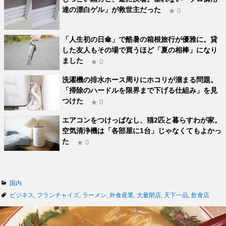
達の漂白ゲル」が救世主だった
★ 0
「人生初の日傘」で酷暑の箱根旅行が優雅に。貸
した友人もその場で買うほど「夏の相棒」になり
ました
★ 0
洗濯機の排水ホース周りにホコリが溜まる問題。
「掃除のハードルを限界まで下げる仕組み」を見
つけた
★ 0
エアコンをつけっぱなし、猫2匹と暮らすわが家。
空気清浄機は「各部屋に1台」じゃなくてもよかっ
た
★ 0
カ
国内
テ
タ
ビジネス
,
フランチャイズ
,
ラーメン
,
外食産業
,
大量閉店
,
天下一品
,
飲食店
ゴ
グ
リ
ー