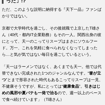
った」!?
ただ、このような説明に納得する『天下一品』ファンば
かりではない。
京都で大学時代を過ごし、その後就職で上京したT雄さ
ん（40代・都内IT企業勤務）もその一人。関西出身の彼
にとって、天一のこってりスープはまさにソウルフー
ド。万一、これを気軽に食べられなくなってしまった
ら…と気が気ではない毎日を過ごしているという。
「天一はラーメンではなく、あくまでも天一。他では代
替できない完成された1つのジャンルなんです。“
箸が立
つ
”とまで形容された時代もあるこってりスープは一見、
不健康そうですが、私にとっては“
健康食品
”。
引きはじ
めの風邪や夏バテも一発で治る
ので、週一以上のペース
で食べ続けています」（T雄さん）