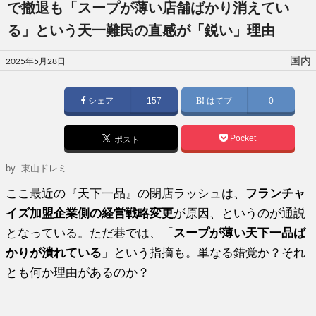
で撤退も「スープが薄い店舗ばかり消えてい
る」という天一難民の直感が「鋭い」理由
投
国内
2025年5月28日
稿
日:
シェア
157
はてブ
0
Pocket
ポスト
by 東山ドレミ
ここ最近の『天下一品』の閉店ラッシュは、
フランチャ
イズ加盟企業側の経営戦略変更
が原因、というのが通説
となっている。ただ巷では、「
スープが薄い天下一品ば
かりが潰れている
」という指摘も。単なる錯覚か？それ
とも何か理由があるのか？