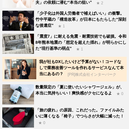
夫」の依頼に潜む“本当の狙い”
★ 2
「少子化は外国人労働者で補えばいい」の衝撃。
竹中平蔵の「構造改革」が日本にもたらした“深刻
な後遺症”
★ 1
「震度7」に耐える免震・耐震技術でも破損。令和
8年熊本地震の「想定を超えた揺れ」が明らかにし
た“現行基準の弱点”
★ 1
我が社もDXしたいけど予算がない！コードな
しで業務改善ツールを作れるサービスなんて本
当にあるの？
[PR]株式会社インターパーク
数量限定の「夏に使いたいシャワージェル」が、
本当に気持ちいい！爽快感がクセになるよ
★ 0
「旅の疲れ」の原因、これだった。ファイルみた
いに薄くなる「椅子」でつらさが大幅に減った！
★ 0