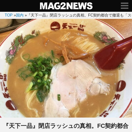
TOP
»
国内
»
『天下一品』閉店ラッシュの真相。FC契約都合で撤退も「
『天下一品』閉店ラッシュの真相。FC契約都合