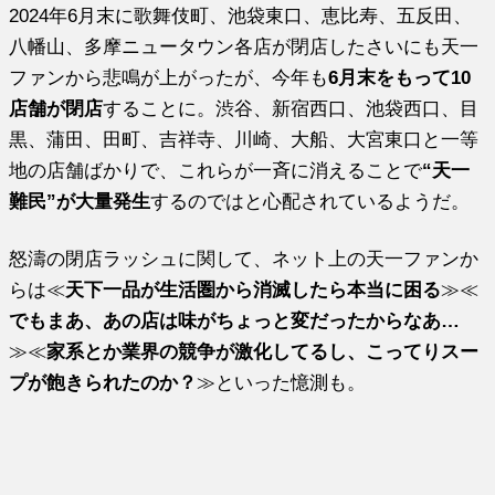
2024年6月末に歌舞伎町、池袋東口、恵比寿、五反田、
八幡山、多摩ニュータウン各店が閉店したさいにも天一
ファンから悲鳴が上がったが、今年も
6月末をもって10
店舗が閉店
することに。渋谷、新宿西口、池袋西口、目
黒、蒲田、田町、吉祥寺、川崎、大船、大宮東口と一等
地の店舗ばかりで、これらが一斉に消えることで
“天一
難民”が大量発生
するのではと心配されているようだ。
怒濤の閉店ラッシュに関して、ネット上の天一ファンか
らは≪
天下一品が生活圏から消滅したら本当に困る
≫≪
でもまあ、あの店は味がちょっと変だったからなあ…
≫≪
家系とか業界の競争が激化してるし、こってりスー
プが飽きられたのか？
≫といった憶測も。