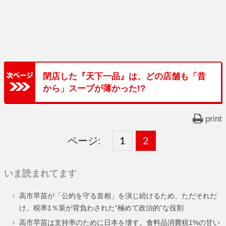
閉店した『天下一品』は、どの店舗も「昔
から」スープが薄かった!?
print
ページ:
固
1
固
2
,
定
定
いま読まれてます
ペ
ペ
高市早苗が「公約を守る首相」を演じ続けるため、ただそれだ
ー
ー
け。税率1％策が背負わされた“極めて政治的”な役割
ジ
ジ
高市早苗は支持率のために日本を壊す。食料品消費税1%の甘い