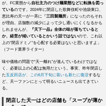
が、FC業態から
自社主力のつけ麺業態などに転換を図っ
ている
のです。2024年に閉店した歌舞伎町や池袋東口、
恵比寿の天一が一斉に『
三田製麺所
』になったのもそれ
が理由。店舗数の減少によって少し通いにくくなるかも
しれませんが、
『天下一品』全体の味が落ちていると
か、経営が傾いているとかいう話ではない
ので、これ以
上の“閉店ドミノ”を心配する必要はないと思いますよ」
（フード業界ライター）
味や価格の問題で“天一離れ”が進んでいるわけではな
く、必要以上の心配は無用だという。事実、昨年閉店し
た
五反田店が、この6月下旬に装いも新たに復活
するな
ど、天一ファンにとって明るいニュースも出てきてい
る。
閉店した天一はどの店舗も「スープが薄か