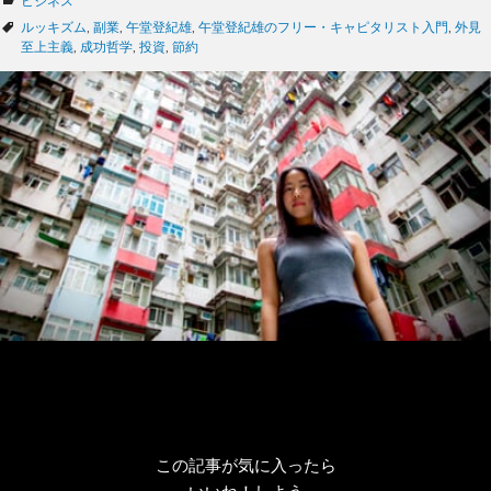
カ
ビジネス
テ
タ
ルッキズム
,
副業
,
午堂登紀雄
,
午堂登紀雄のフリー・キャピタリスト入門
,
外見
ゴ
グ
至上主義
,
成功哲学
,
投資
,
節約
リ
ー
この記事が気に入ったら