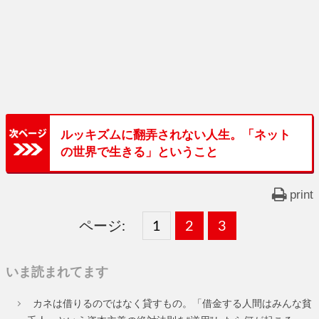
ルッキズムに翻弄されない人生。「ネット
の世界で生きる」ということ
print
ページ:
固
1
固
2
,
固
3
,
定
定
定
いま読まれてます
ペ
ペ
ペ
カネは借りるのではなく貸すもの。「借金する人間はみんな貧
ー
ー
ー