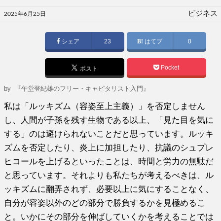
投
ビジネス
2025年6月25日
稿
日:
シェア
23
はてブ
0
Pocket
ポスト
by
『午堂登紀雄のフリー・キャピタリスト入門』
私は「ルッキズム（容姿至上主義）」を否定しません
し、人間が子孫を残す生物である以上、「見た目を気に
する」のは避けられないことだと思っています。ルッキ
ズムを否定したり、炎上に加担したり、抗議のシュプレ
ヒコールを上げるといったことは、時間と労力の無駄だ
と思っています。それよりも私たちが考えるべきは、ル
ッキズムに翻弄されず、必要以上に気にすることなく、
自分が容姿以外のどの部分で勝負するかを見極めるこ
と。いかにその部分を伸ばしていくかを考えることでは