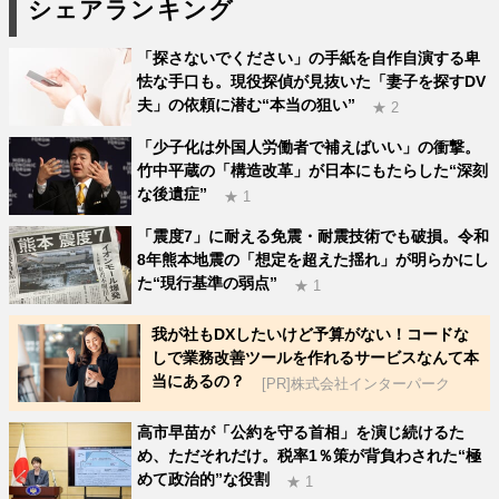
シェアランキング
「探さないでください」の手紙を自作自演する卑
怯な手口も。現役探偵が見抜いた「妻子を探すDV
夫」の依頼に潜む“本当の狙い”
★ 2
「少子化は外国人労働者で補えばいい」の衝撃。
竹中平蔵の「構造改革」が日本にもたらした“深刻
な後遺症”
★ 1
「震度7」に耐える免震・耐震技術でも破損。令和
8年熊本地震の「想定を超えた揺れ」が明らかにし
た“現行基準の弱点”
★ 1
我が社もDXしたいけど予算がない！コードな
しで業務改善ツールを作れるサービスなんて本
当にあるの？
[PR]株式会社インターパーク
高市早苗が「公約を守る首相」を演じ続けるた
め、ただそれだけ。税率1％策が背負わされた“極
めて政治的”な役割
★ 1