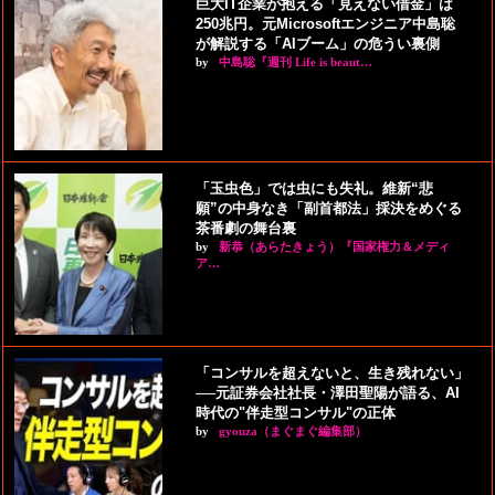
巨大IT企業が抱える「見えない借金」は
250兆円。元Microsoftエンジニア中島聡
が解説する「AIブーム」の危うい裏側
by
中島聡『週刊 Life is beaut…
「玉虫色」では虫にも失礼。維新“悲
願”の中身なき「副首都法」採決をめぐる
茶番劇の舞台裏
by
新恭（あらたきょう）『国家権力＆メディ
ア…
「コンサルを超えないと、生き残れない」
──元証券会社社長・澤田聖陽が語る、AI
時代の"伴走型コンサル"の正体
by
gyouza（まぐまぐ編集部）