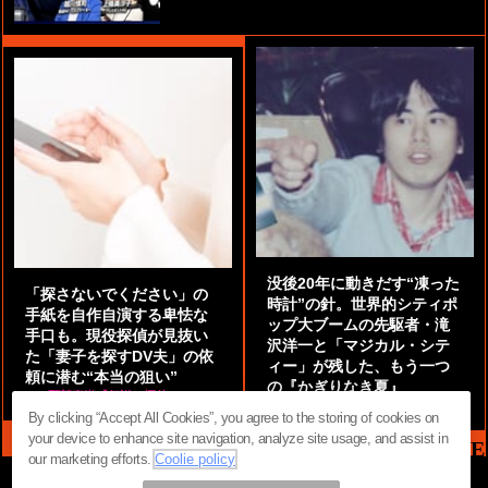
没後20年に動きだす“凍った
「探さないでください」の
時計”の針。世界的シティポ
手紙を自作自演する卑怯な
ップ大ブームの先駆者・滝
手口も。現役探偵が見抜い
沢洋一と「マジカル・シテ
た「妻子を探すDV夫」の依
ィー」が残した、もう一つ
頼に潜む“本当の狙い”
の『かぎりなき夏』
by
阿部泰尚『伝説の探偵』
by
都鳥 流星
By clicking “Accept All Cookies”, you agree to the storing of cookies on
your device to enhance site navigation, analyze site usage, and assist in
MAG2 NEWS HEADLINE
our marketing efforts.
Coolie policy