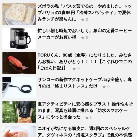
ズボラの私「パスタ茹でるの」やめました。トッ
プバリュの1食86円「冷凍スパゲッティ」で夏休
みランチが楽ちんに
★ 0
忙しい朝も時短でおいしく。象印の定番コーヒー
メーカーがお買い得
★ 0
TORUくん、80歳（傘寿）になりました。みなさ
んお祝い、ありがとう！！！！【こぐれひでこの
｢ごはん日記｣】
★ 0
サンコーの新作マグネットケーブルは全盛り。奪
うのは「絡まりストレス」だけ
★ 0
夏アクティビティに安心感をプラス！ 操作性もそ
のまま、写真も綺麗に撮れる「防水スマホケー
ス」にやっと出会った
★ 0
ニオイが気になる頭皮に、週2回のスペシャルケ
ア。ダヴィネスの「海塩スクラブ」で夏の不快感