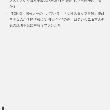
乏人」という資本主義の絶対法則を“逆用”したら何が起こる
か？
ジ
ジ
ジ
TOKIO・国分太一の「パワハラ」「女性スタッフ自殺」説は
事実なのか？怪情報に“辻褄が合う”の声…日テレ会見＆本人発
表の説明不足に戸惑うファンたち