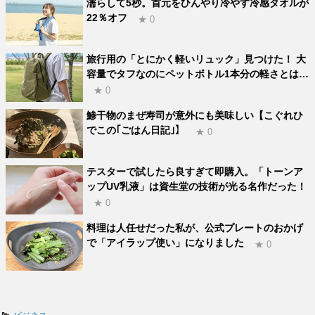
濡らして5秒。首元をひんやり冷やす冷感タオルが
22％オフ
★ 0
旅行用の「とにかく軽いリュック」見つけた！ 大
容量でタフなのにペットボトル1本分の軽さとは…
★ 0
鯵干物のまぜ寿司が意外にも美味しい【こぐれひ
でこの｢ごはん日記｣】
★ 0
テスターで試したら良すぎて即購入。「トーンア
ップUV乳液」は資生堂の技術が光る名作だった！
★ 0
料理は人任せだった私が、公式プレートのおかげ
で「アイラップ使い」になりました
★ 0