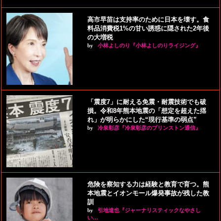
高市早苗は支持率のために日本を壊す。食
料品消費税1%の甘い誘惑に隠された2年後
の大増税
by
小林よしのり『小林よしのりライジング』
「震度7」に耐える免震・耐震技術でも破
損。令和8年熊本地震の「想定を超えた揺
れ」が明らかにした“現行基準の弱点”
by
冷泉彰彦『冷泉彰彦のプリンストン通信』
危険を察知する力は経験と教育で育つ。熊
本地震とイオンモール爆発事故が残した教
訓
by
引地達也『ジャーナリスティックなやさし
い…