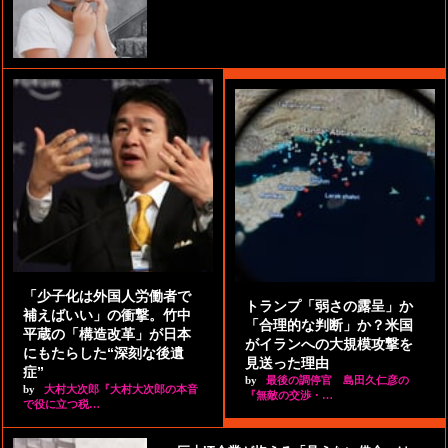
「少子化は外国人労働者で
トランプ「弱さの露呈」か
補えばいい」の衝撃。竹中
「合理的な判断」か？米国
平蔵の「構造改革」が日本
がイランへの大規模攻撃を
にもたらした“深刻な後遺
見送った理由
症”
by
最後の調停官 島田久仁彦の
by
大村大次郎『大村大次郎の本音
『無敵の交渉・…
で役に立つ税…