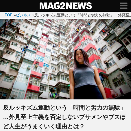
TOP
»
ビジネス
»
反ルッキズム運動という「時間と労力の無駄」…外見至
反ルッキズム運動という「時間と労力の無駄」
…外見至上主義を否定しないブサメンやブスほ
ど人生がうまくいく理由とは？