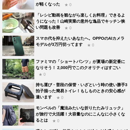
が軽くなった
★ 0
「レシピ動画を観ながら楽しくお料理」できるよ
うになった！山崎実業の意外な逸品でキッチン狭
い問題も改善
★ 0
スマホ代を抑えたいあなたへ。OPPOのAIカメラ
モデルが3万円切ってます
★ 0
ファミマの「ショートパンツ」が夏場の新定番に
なりそう！ 2,000円でこのクオリティはすごい
★ 0
持ち運び・普段の保管・いざという時の使い勝手3
拍子揃った簡易トイレ！もしものときの安心感が
違います
★ 0
モンベルの「魔法みたいな折りたたみリュック」
が旅行で大活躍！大容量なのにこんなに小さくな
るとは
★ 0