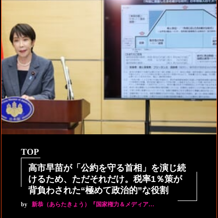
TOP
高市早苗が「公約を守る首相」を演じ続
けるため、ただそれだけ。税率1％策が
背負わされた“極めて政治的”な役割
by
新恭（あらたきょう）『国家権力＆メディア…